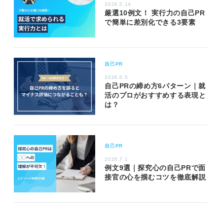
2026.5.14
厳選10例文！ 実行力の自己PR
で簡単に差別化できる3要素
自己PR
2026.6.5
自己PRの締め方6パターン｜就
活のプロがおすすめする表現と
は？
自己PR
2026.7.1
例文9選｜探究心の自己PRで面
接官の心を掴むコツを徹底解説