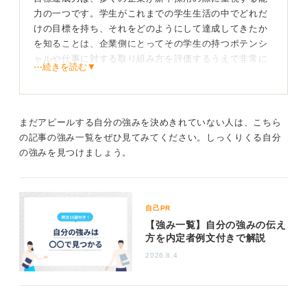
力の一つです。学生がこれまでの学生生活の中でどれだ
0
けの目標を持ち、それをどのようにして達成してきたか
を知ることは、企業側にとってその学生の持つポテンシ
ャルや仕事に対する取り組み方を評価するうえで非常に
⋯続きを読む▼
有意義です。
目標達成力をアピールする際は、具体的な事例を挙げま
しょう。あなたがこれまでに達成した目標や、それを達
まだアピールする自分の強みを決めきれていない人は、こちら
成するためにどのようなアクションを取ったかを具体的
の記事の強み一覧をぜひ見てみてください。しっくりくる自分
に述べることで、面接官や読者にあなたの目標達成力を
の強みを見つけましょう。
実感してもらうことができます。
また、目標を達成するまでの過程や、その中で遭遇した
困難、それをどのように乗り越えたかを強調すること
自己PR
で、あなたの持つ柔軟性や問題解決能力も同時にアピー
【強み一覧】自分の強みの伝え
ルすることができるでしょう。
方を内定者例文付きで解説
さらに、目標を達成した結果、何が得られたかを明示す
2026.8.4
ることで、あなたの行動がどれだけの価値をもたらした
かを具体的に伝えることができます。