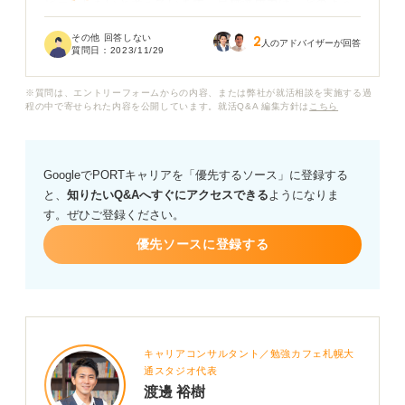
ピールしたいと考えています。目標達成力は、どのよう
にアピールすれば良いのでしょうか？
その他 回答しない
2
人のアドバイザーが回答
質問日：
2023/11/29
そもそも目標達成力は、評価してもらえるのでしょう
か？ ほかの強みの方が良い場合、目標達成力に類似して
※質問は、エントリーフォームからの内容、または弊社が就活相談を実施する過
いたり、うまく言い換えた強みを教えてください。
程の中で寄せられた内容を公開しています。就活Q&A 編集方針は
こちら
GoogleでPORTキャリアを「優先するソース」に登録する
と、
知りたいQ&Aへすぐにアクセスできる
ようになりま
す。ぜひご登録ください。
優先ソースに登録する
キャリアコンサルタント／勉強カフェ札幌大
通スタジオ代表
渡邊 裕樹