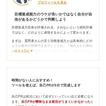
プロフィールを見る
目標達成能力のウケが良いかではなく自分が自
信があるかどうかで判断しよう
目標達成力自体が評価される、されないという絶対評価
ではなく、どのように表現するかによって変わります。
まずは、質問者さんの言う目標達成力とは具体的にどの
ような能力か説明できるでしょうか。「他の人なら諦め
⋯続きを読む▼
てしまうような場面でも」とありますが、ほかの人なら
諦めてしまうような場面とはどのような場面なのか。ま
た「折れずに乗り越え」とはどういうことか。
このように自分が考えていることをさらに具体的に説明
できるように準備することが、物事を効果的に伝えるた
時間がない人におすすめ！
めに必要です。
ツールを使えば、自己PRが3分で完成します
伝えたい内容を整理して根拠のあるアピールにしよ
う
自己PRは就活において必ずといっていいほど必要になり
ます。
自己PRが曖昧なまま就活がうまくいかなかった
と