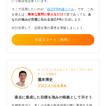
いう就活生は多くいます。
さらにそれを納得させるための具体的なエピソードを用
意しましょう。結論→具体例の順番で構成し、それをに
そこで活用したいのが「
自己PR作成ツール
」です。これ
こやかに、堂々とした態度で伝えることで、聞き手は引
を使えば、
簡単な質問に答えるだけ
で誰であっても,
あ
き込まれ、納得感を持ち、良い印象が残ります。
なたの強みが完璧に伝わる自己PR
が完成します。
「私の長所は目標達成力が高いことです」と結論からス
ぜひ活用して、志望企業の選考を突破しましょう。
タートし「ほかの人なら諦めてしまうような〜」と続
き、「学生時代には〜なことがあり、そこでは〜をおこ
作成スタート（無料）
ない、目標を達成しました」と具体例につなげるわけで
す。
これを誰かに向かって伝える練習をしてフィードバック
をもらうと、準備としてはさらに良いでしょう。このよ
うな準備は面倒で多くの人はやりたがらないので、やる
キャリアコンサルタント／キャリアコンサル
人は差別化されます。
ティング技能士
最後に「ほかの強みの方が良い場合」とありますが「別
瀧本博史
のものの方が多分ウケが良いかもしれない」と思って質
プロフィールを見る
問者さんが最も自信を持っているものをアピールしない
のはおすすめしません。自分が自信を持っているもの
過去に達成した目標を強みの根拠として示そう
を、どのようにすれば相手にささる内容になるのかを工
夫することに注力しましょう。
目標達成力は、多くの企業が新卒採用の際に重視する能