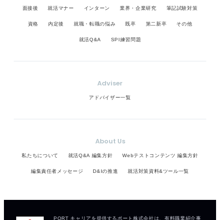
面接後
就活マナー
インターン
業界・企業研究
筆記試験対策
資格
内定後
就職・転職の悩み
既卒
第二新卒
その他
就活Q&A
SPI練習問題
Adviser
アドバイザー一覧
About Us
私たちについて
就活Q&A 編集方針
Webテストコンテンツ 編集方針
編集責任者メッセージ
D&Iの推進
就活対策資料&ツール一覧