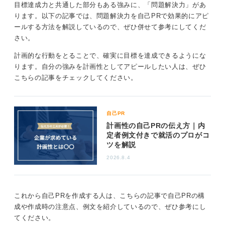
目標達成能力に偏りすぎず企業に刺さるアピールを
目標達成力と共通した部分もある強みに、「問題解決力」があ
心掛けよう
ります。以下の記事では、問題解決力を自己PRで効果的にアピ
ールする方法を解説しているので、ぜひ併せて参考にしてくだ
さい。
もちろん、目標達成力は非常に評価される能力ですが、
それだけに頼るのではなく、あなたの持つほかの強みや
計画的な行動をとることで、確実に目標を達成できるようにな
経験もしっかりとアピールすることが大切です。
ります。自分の強みを計画性としてアピールしたい人は、ぜひ
こちらの記事をチェックしてください。
たとえば、「持続力」「課題解決能力」「自己管理能
力」など、目標達成力と類似する能力も多くの企業が求
めるものです。これらの能力を適切にアピールすること
で、あなたの魅力をさらに伝えることができるでしょ
自己PR
う。
計画性の自己PRの伝え方｜内
定者例文付きで就活のプロがコ
最後に、就活の過程で自分の強みや経験をしっかりと伝
ツを解説
えることで、より多くの企業から評価を受けることが期
2026.8.4
待できます。
0
これから自己PRを作成する人は、こちらの記事で自己PRの構
成や作成時の注意点、例文を紹介しているので、ぜひ参考にし
てください。