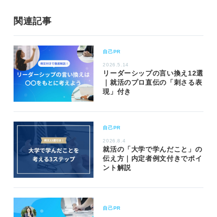
関連記事
自己PR
2026.5.14
リーダーシップの言い換え12選
｜就活のプロ直伝の「刺さる表
現」付き
自己PR
2026.8.4
就活の「大学で学んだこと」の
伝え方｜内定者例文付きでポイ
ント解説
自己PR