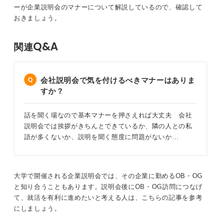
顔を覚えてもらえるくらい積極的に質問してみよう
ーが企業説明会のマナーについて解説しているので、確認して
おきましょう。
学内の企業説明会に参加するときは、ほかの説明会と同
様にスーツを着用しましょう。知らずに普段着で参加し
Q&A
関連
たり、ジャケットだけを羽織るような恰好では悪目立ち
してしまうので注意が必要です。
会社説明会で気を付けるべきマナーはありま
学内の企業説明会は、企業側も優秀な学生に出会う機会
すか？
ととらえています。顔を覚えてもらえるように、質問な
どを通して積極的にアピールしましょう。
話を聞く場なので基本マナーを押さえれば大丈夫 会社
0
説明会では挨拶がきちんとできているか、隣の人との私
語が多くないか、説明を聞く態度に問題がないか…
大学で開催される企業説明会では、その企業に勤めるOB・OG
と知り合うこともあります。説明会後にOB・OG訪問につなげ
て、就活を有利に進めたいと考える人は、こちらの記事を参考
にしましょう。