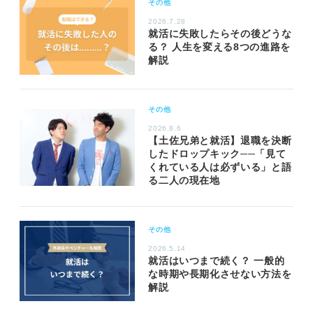
その他
2026.7.28
就活に失敗したらその後どうな
る？ 人生を変える8つの進路を
解説
その他
2026.8.6
【土佐兄弟と就活】退職を決断
したドロップキック──「見て
くれている人は必ずいる」と語
る二人の現在地
その他
2026.5.14
就活はいつまで続く？ 一般的
な時期や長期化させない方法を
解説