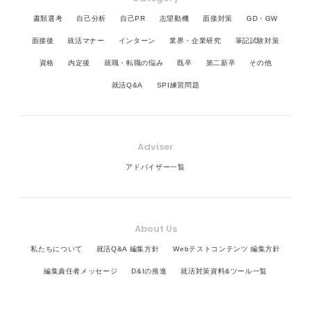
書類選考
自己分析
自己PR
志望動機
面接対策
GD・GW
面接後
就活マナー
インターン
業界・企業研究
筆記試験対策
資格
内定後
就職・転職の悩み
既卒
第二新卒
その他
就活Q&A
SPI練習問題
Adviser
アドバイザー一覧
About Us
私たちについて
就活Q&A 編集方針
Webテストコンテンツ 編集方針
編集責任者メッセージ
D&Iの推進
就活対策資料&ツール一覧