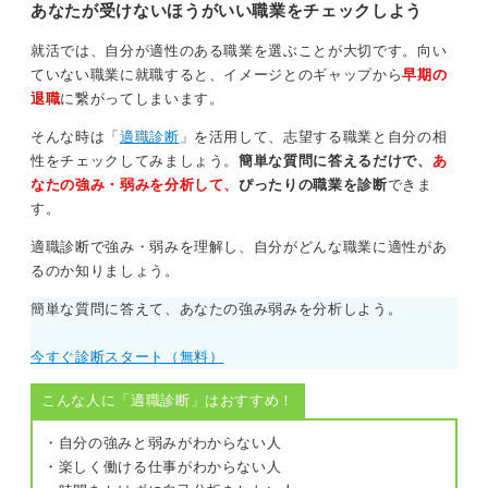
あなたが受けないほうがいい職業をチェックしよう
就活では、自分が適性のある職業を選ぶことが大切です。向い
ていない職業に就職すると、イメージとのギャップから
早期の
退職
に繋がってしまいます。
そんな時は「
適職診断
」を活用して、志望する職業と自分の相
性をチェックしてみましょう。
簡単な質問に答えるだけで、
あ
なたの強み・弱みを分析して、
ぴったりの職業を診断
できま
す。
適職診断で強み・弱みを理解し、自分がどんな職業に適性があ
るのか知りましょう。
簡単な質問に答えて、あなたの強み弱みを分析しよう。
今すぐ診断スタート（無料）
こんな人に「適職診断」はおすすめ！
・自分の強みと弱みがわからない人
・楽しく働ける仕事がわからない人