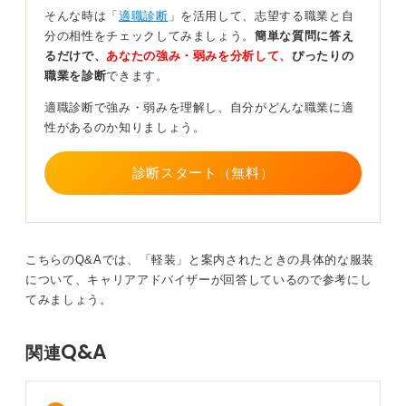
落ち着いて企業からの説明を受けることができるといえ
そんな時は「
適職診断
」を活用して、志望する職業と自
ます。
分の相性をチェックしてみましょう。
簡単な質問に答え
るだけで、
あなたの強み・弱みを分析して、
ぴったりの
服装はスーツが無難！ 質問の機会は積極的に活用し
職業を診断
できます。
よう
適職診断で強み・弱みを理解し、自分がどんな職業に適
性があるのか知りましょう。
企業説明会に参加するとき、基本的には就活用のスーツ
で臨むのが無難です。ただ、開催概要を見て「私服OK」
診断スタート（無料）
という案内があれば、スーツで参加する必要はありませ
ん。とはいえどうしても不安な人はスーツで参加してみ
てください。
また、説明会では積極的に質問しましょう。変な質問を
こちらのQ&Aでは、「軽装」と案内されたときの具体的な服装
してしまったからといってその後の選考に影響が及ぶこ
について、キャリアアドバイザーが回答しているので参考にし
とは考えづらいので、まずはしっかりと企業の情報を収
てみましょう。
集しようという姿勢で臨むことが大切です。
Q&A
0
関連