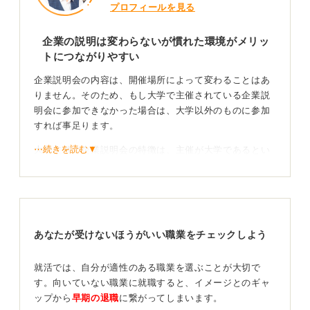
プロフィールを見る
企業の説明は変わらないが慣れた環境がメリッ
トにつながりやすい
企業説明会の内容は、開催場所によって変わることはあ
りません。そのため、もし大学で主催されている企業説
明会に参加できなかった場合は、大学以外のものに参加
すれば事足ります。
⋯続きを読む▼
大学主催の企業説明会の特徴は、主催が大学であるとい
う点です。主催が大学であるため、就職課にわからない
ことを聞けたり、サポートしてもらえたりといったメリ
ットにつなげることができるのです。
また、同じ大学の学生が集まるため、情報交換のハード
あなたが受けないほうがいい職業をチェックしよう
ルが低くなります。企業説明会で違う大学の学生と情報
交換をするのはハードルが高いことが多いので、大学で
の企業説明会の機会に参加者と積極的に情報交換をして
就活では、自分が適性のある職業を選ぶことが大切で
みてくださいね。
す。向いていない職業に就職すると、イメージとのギャ
ップから
早期の退職
に繋がってしまいます。
そのほかにも、通い慣れた大学で開催されているため、