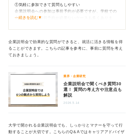
①気軽に参加できて質問もしやすい
企業説明会への参加は事前予約が必要ですが、学校での
⋯続きを読む▼
企業説明会は事前予約が必要ないケースも多くありま
す。そして、大規模な企業説明会では気後れしてしまい
説明を満足に聞けなかったということも散見されます
が、大学での企業説明会では考えづらいでしょう。
企業説明会で効果的な質問ができると、就活に活きる情報を得
②実際に働いているOB・OGの話が聞ける
ることができます。こちらの記事を参考に、事前に質問を考え
大学の企業説明会ではその大学出身の人が説明を担当す
ておきましょう。
ることも多く、境遇の近い人から実際に働いた感想、社
風や特徴などを聞けるのもメリットです。会社単位での
企業説明会より、アットホームな雰囲気となる場合が多
業界・企業研究
くなっています。
企業説明会で聞くべき質問30
選！ 質問の考え方や注意点も
③普段は説明会を開催していない企業も参加している
解説
新卒採用を予定しているすべての会社が企業説明会を開
2026.5.14
いているわけではなく、大学の企業説明会でしか説明し
ていない企業もあります。そのため、大学の企業説明会
に気になる企業がきているのであれば、接点を作るチャ
ンスですよ。
大学で開かれる企業説明会でも、しっかりとマナーを守って行
動することが大切です。こちらのQ＆Aではキャリアアドバイザ