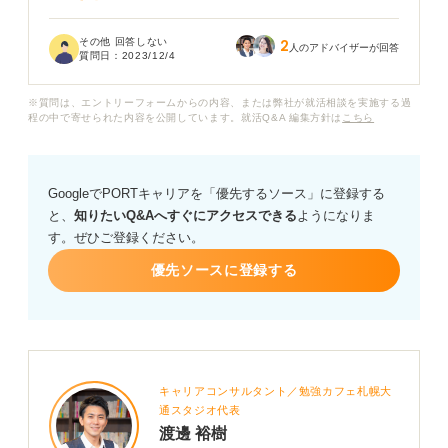
また、もし参加するとなったときに、した方が良いこと
その他 回答しない
2
や質問、服装やマナーなどで気を付けるべきポイントが
人のアドバイザーが回答
質問日：
2023/12/4
あれば教えてください。
※質問は、エントリーフォームからの内容、または弊社が就活相談を実施する過
程の中で寄せられた内容を公開しています。就活Q&A 編集方針は
こちら
GoogleでPORTキャリアを「優先するソース」に登録する
と、
知りたいQ&Aへすぐにアクセスできる
ようになりま
す。ぜひご登録ください。
優先ソースに登録する
キャリアコンサルタント／勉強カフェ札幌大
通スタジオ代表
渡邊 裕樹