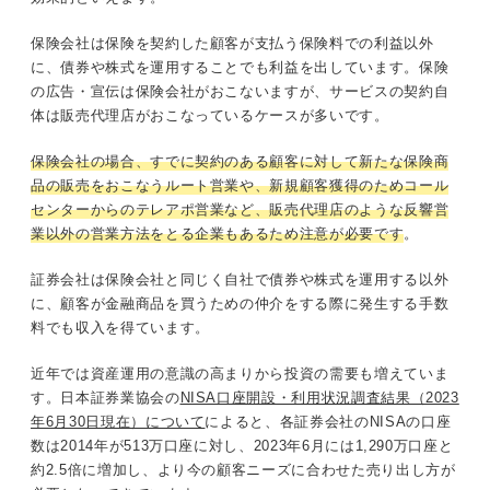
保険会社は保険を契約した顧客が支払う保険料での利益以外
に、債券や株式を運用することでも利益を出しています。保険
の広告・宣伝は保険会社がおこないますが、サービスの契約自
体は販売代理店がおこなっているケースが多いです。
保険会社の場合、すでに契約のある顧客に対して新たな保険商
品の販売をおこなうルート営業や、新規顧客獲得のためコール
センターからのテレアポ営業など、販売代理店のような反響営
業以外の営業方法をとる企業もあるため注意が必要です
。
証券会社は保険会社と同じく自社で債券や株式を運用する以外
に、顧客が金融商品を買うための仲介をする際に発生する手数
料でも収入を得ています。
近年では資産運用の意識の高まりから投資の需要も増えていま
す。日本証券業協会の
NISA口座開設・利用状況調査結果（2023
年6月30日現在）について
によると、各証券会社のNISAの口座
数は2014年が513万口座に対し、2023年6月には1,290万口座と
約2.5倍に増加し、より今の顧客ニーズに合わせた売り出し方が