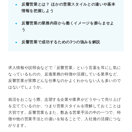
反響営業とは？ ほかの営業スタイルとの違いや基本
POINT：反響がないと営業できない、高い知識が求
情報を把握しよう
められるデメリットも理解しよう。
反響営業の業務内容から働くイメージを膨らませよ
う
反響営業で成功するための適性と就活対策
顧客の潜在ニーズを考え、商品の魅力を伝えられる
反響営業で成功するための3つの強みを解説
人が向いている。
戦略的思考力、分析力、プレゼンテーション力を強
みとしてアピールする。
応募企業の商材への興味と知識を深め、聞く力を意
求人情報や説明会などで「反響営業」という言葉を耳にし気に
識する。
なっているものの、反復業務の特徴や活躍している業界など、
反響営業が実際どんな仕事なのかよくわからない人も多いので
POINT：論理的思考力や企画力も重要視されるた
はないでしょうか。
め、面接対策でアピールしよう。
就活をおこなう際、志望する企業や業界がどうやって売り上げ
を立てているのか、つまり営業スタイルを理解しておくことは
記事の該当箇所を見る
大切です。反響営業もまた、数ある営業手法の中の一つで、特
就活準備に役立つ！ 反響営業の特徴や成功す
徴や他の営業手法との違いを知ることで、入社後の活躍につな
るための秘訣とは
がります。
反響営業とは？ 特徴とほかの営業手法との違