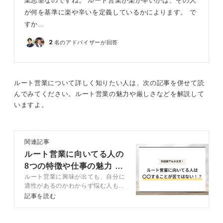
業志望なのですね。 ルート営業が楽か辛いかは、その人
が何を基準に楽や辛いを定義しているかによります。 で
すか…
2
名のアドバイザーが回答
ルート営業について詳しく知りたい人は、次の記事を併せて読
んでみてください。ルート営業の魅力や厳しさなどを解説して
いますよ。
関連記事
ルート営業に向いてる人の
8つの特徴や仕事の魅力・
ルート営業に興味が出ても、自分に
厳しさを解説
適性があるのかわからず悩む人もい
るかと思います。この記事では、ル
記事を読む
ート営業に向いている人や未経験か
ら就職する方法をキャリアコンサル
タントと解説します。仕事への理解