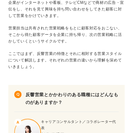
③クオリティの高いプレゼンテーション力
企業がインターネットや看板、テレビCMなどで商材の広告・宣
伝をし、それを見て興味を持ち問い合わせをしてきた顧客に対
して営業をかけていきます。
採用経験者に聞く！ 反響営業の就活対策に大切なコツと
は
営業担当は共有された営業戦略をもとに顧客対応をおこない、
そこから得た顧客データを企業に持ち帰り、次の営業戦略に活
反響営業についての理解を深め入社後のイメージや就活準
かしていくというサイクルです。
備につなげよう
ここではまず、反響営業の特徴とそれに相対する営業スタイル
について解説します。それぞれの営業の違いから理解を深めて
いきましょう。
反響営業とかかわりのある職種にはどんなも
のがありますか？
キャリアコンサルタント／コラボレーター代
表