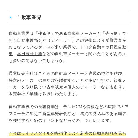
自動車業界
自動車業界は「作る側」である自動車メーカーと「売る側」で
ある自動車販売会社（ディーラー）との連携により反響営業を
おこなっているケースが多い業界で、
トヨタ自動車
や
日産自動
車
、
本田技研工業
などの自動車メーカーは聞いたことがある人
も多いのではないでしょうか。
通常販売会社はこれらの自動車メーカーと専属の契約を結び、
特定のメーカーの車だけを販売することが多いですが、複数メ
ーカーを取り扱う中古車販売や個人のディーラーなどもあり、
販売会社の業種は多岐にわたります。
自動車業界での反響営業は、テレビCMや看板などの広告でのア
プローチに加えて新型車発表会など、成約の見込みのある顧客
を獲得するためのイベントなどもその一つといえます。
昨今はライフスタイルの多様化による若者の自動車離れも見ら