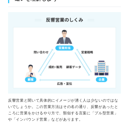
①反響がないと営業活動ができない
②詳しい知識や高い営業品質が求められる
適性をチェックしよう！ 反響営業に向いている人の特徴
顧客の潜在的なニーズを考えられる
商品の違いや良さを魅力的に伝えられる
マーケティングスキルを磨きたい
志望動機・自己PRに活かせる！ 反響営業に必要な3つの
強み
反響営業と聞いて具体的にイメージが湧く人は少ないのではな
①戦略的思考力
いでしょうか。この営業方法はその名の通り、反響があったと
ころに営業をかけるやり方で、類似する言葉に「プル型営業」
②反響増加のための分析力
や「インバウンド営業」などがあります。