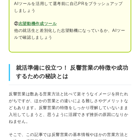
AIツールを活用して選考前に自己PRをブラッシュアップ
しましょう
知っておくべき反響営業の2つのデメリット
②
志望動機作成ツール
①反響がないと営業活動ができない
他の就活生と差別化した志望動機になっているか、AIツー
ルで確認しましょう
②詳しい知識や高い営業品質が求められる
適性をチェックしよう！ 反響営業に向いている人
の特徴
就活準備に役立つ！ 反響営業の特徴や成功
顧客の潜在的なニーズを考えられる
するための秘訣とは
商品の違いや良さを魅力的に伝えられる
反響営業は数ある営業方法と比べて楽そうなイメージを持たれ
マーケティングスキルを磨きたい
がちですが、ほかの営業との違いによる難しさやデメリットな
どもあります。反響営業の特徴をしっかり理解していないまま
志望動機・自己PRに活かせる！ 反響営業に必要な
入社してしまうと、思うように活躍できず挫折の原因になりか
3つの強み
ねません。
①戦略的思考力
そこで、この記事では反響営業の基本情報やほかの営業方法と