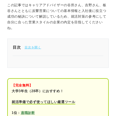
いを理解しよう
この記事ではキャリアアドバイザーの谷所さん、吉野さん、板
反響営業が多く見られる業界
谷さんとともに反響営業についての基本情報と入社後に役立つ
働くイメージが膨らむ！ 反響営業の業務内容
成功の秘訣について解説しているため、就活対策の参考にして
自分に合った営業スタイルの企業の内定を目指してください
ね。
※AIの特性上、間違いが含まれている場合があります。記事本文
と併せてご確認ください。
目次
就活準備に役立つ！ 反響営業の特徴や成功するた
めの秘訣とは
反響営業とは？ 特徴とほかの営業手法との違いを
理解しよう
【完全無料】
大学3年生（28卒）におすすめ！
反響営業の特徴
就活準備で必ず使ってほしい厳選ツール
他の営業手法との違い
1位：
適職診断