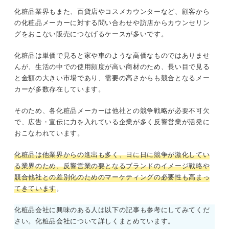
化粧品業界もまた、百貨店やコスメカウンターなど、顧客から
の化粧品メーカーに対する問い合わせや訪店からカウンセリン
グをおこない販売につなげるケースが多いです。
化粧品は単価で見ると家や車のような高価なものではありませ
んが、生活の中での使用頻度が高い商材のため、長い目で見る
と金額の大きい市場であり、需要の高さからも競合となるメー
カーが多数存在しています。
そのため、各化粧品メーカーは他社との競争戦略が必要不可欠
で、広告・宣伝に力を入れている企業が多く反響営業が活発に
おこなわれています。
化粧品は他業界からの進出も多く、日に日に競争が激化してい
る業界のため、反響営業の要となるブランドのイメージ戦略や
競合他社との差別化のためのマーケティングの必要性も高まっ
てきています
。
化粧品会社に興味のある人は以下の記事も参考にしてみてくだ
さい。化粧品会社について詳しくまとめています。