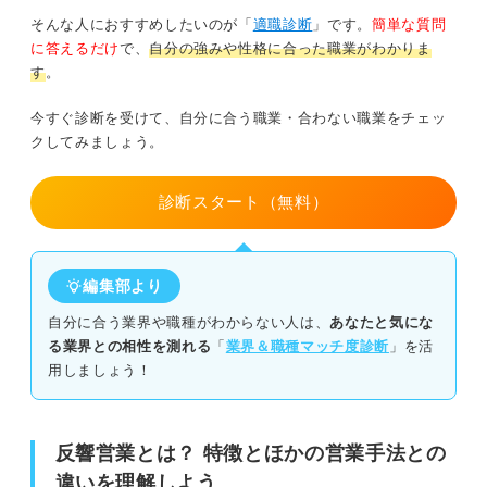
そんな人におすすめしたいのが「
適職診断
」です。
簡単な質問
化粧品業界
に答えるだけ
で、
自分の強みや性格に合った職業がわかりま
す
。
働くイメージが膨らむ！ 反響営業の業務内容
今すぐ診断を受けて、自分に合う職業・合わない職業をチェッ
クしてみましょう。
広告企画・出稿
反響・問い合わせへの対応
診断スタート（無料）
反響営業の3つのメリット
編集部より
①成約率が高い
自分に合う業界や職種がわからない人は、
あなたと気にな
る業界との相性を測れる
「
業界＆職種マッチ度診断
」を活
②コストの調整がしやすい
用しましょう！
③営業の負担が小さい
反響営業とは？ 特徴とほかの営業手法との
知っておくべき反響営業の2つのデメリット
違いを理解しよう