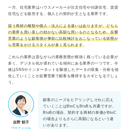
一方、住宅業界はハウスメーカーが注文住宅や分譲住宅、賃貸
住宅などを販売する、個人との契約が主となる業界です。
扱う商材の種類や個人・法人による違いはありますが、どちら
の業界も買い直しの効かない高額な買いものとなるため、反響
営業のような顧客側が事前に比較検討をおこなっている状態か
ら営業をかけるスタイルが多く見られます
。
これらの業界は昔ながらの業務形態が根強く残っている企業が
多く、デジタル化が遅れている傾向にある業界の一つです。今
後はSNSやインターネットを駆使したデータの収集・分析を強
化していくことが反響営業で顧客を獲得するカギとなるでしょ
う。
顧客のニーズをヒアリングしそれに応え
ていくことはBtoCもBtoBも共通ですが、
BtoBの場合、契約する商材の単価がBtoC
の場合よりもさらに高額になるという違
吉野 郁子
いがあります。
プロフィール