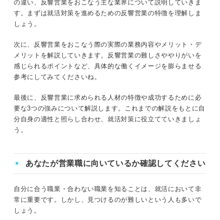
の違い、反響営業をおこなう主な業界について説明していきま
②反響増加のための分析力
す。まずは就活対策を進めるための反響営業の特徴を理解しま
③クオリティの高いプレゼンテーション力
しょう。
就活準備に役立つ！ 反響営業の特徴や成功するための秘
次に、反響営業をおこなう際の実際の業務内容やメリット・デ
訣とは
採用経験者に聞く！ 反響営業の就活対策に大切な
メリットを解説していきます。反響営業の難しさややりがいを
コツとは
感じられるポイントなど、具体的な働くイメージを膨らませる
反響営業とは？ 特徴とほかの営業手法との違いを理解し
参考にしてみてくださいね。
反響営業についての理解を深め入社後のイメージや
よう
就活準備につなげよう
最後に、反響営業に求められる人材の特徴や成功するために必
反響営業の特徴
要な3つの強みについて解説します。これまでの解説をもとに自
分自身の適性と照らし合わせ、就活対策に役立てていきましょ
他の営業手法との違い
う。
反響営業が多く見られる業界
あなたが営業職に向いているか確認してください
不動産・住宅業界
自分に合う職業・合わない職業を知ることは、就活において非
自動車業界
常に重要です。しかし、見つけるのが難しいという人も多いで
しょう。
保険・証券業界