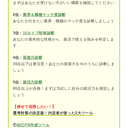
反響営業が多く見られる業界
まずはあなたが受けない方がいい職業を確認してください
不動産・住宅業界
2位：
業界＆職種マッチ度診断
あなたが行きたい業界・職種のマッチ度を診断しましょう
自動車業界
3位：
16タイプ性格診断
保険・証券業界
あなたの基本的な性格から、就活で使える強みを特定しま
化粧品業界
す
4位：
面接力診断
働くイメージが膨らむ！ 反響営業の業務内容
39点以下は要注意！あなたの面接力を今のうちに診断しま
広告企画・出稿
しょう
反響・問い合わせへの対応
5位：
就活力診断
80点以上が合格！まずは力試しに自分の就活力を測定しま
しょう
反響営業の3つのメリット
①成約率が高い
【併せて活用したい！】
選考対策の決定版！内定者が使った2大ツール
②コストの調整がしやすい
①
自己PR作成ツール
③営業の負担が小さい