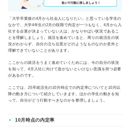
絶対に確認しておきたい最終面接の対策法！ ここが勝敗
の分かれ道だと理解しよう
「大学卒業後の4月から社会人になりたい」と思っている学生の
①入社してどうなっていきたいかのキャリアプランを明確にす
なかで、大学4年生の2月の段階で内定が一つもなく、4月から入
る
社する企業が決まっていない人は、かなりやばい状況であるこ
とを理解しましょう。就活を進めていると、周りの就活生の状
②企業の将来的に目指しているビジョンを調べる
況がわからず、自分の立ち位置がどのようなものなのか意外と
理解できていないことがあります。
やばい状況なのに難しい企業ばかりを選んでない？ 企業
選びの基準を見直そう
ここからの就活をうまく進めていくためには、今の自分の状況
を知って、4月入社に向けて急がないといけない意識を持つ必要
自分にとっての良い企業とは
があるのです。
譲れない条件とは
ここでは、25卒就活生の10月時点での内定率についてと10月以
降の動き方について紹介していきます。ほかの学生の動きを知
って、自分がどう行動すべきなのかを整理しましょう。
25卒の就活がやばい状況の人は就活対策を今すぐに実践し
て4月入社をかなえよう
10月時点の内定率