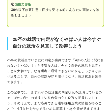
②
面接力診断
②口コミサイトなどで過去の選考内容を確
39点以下は要注意！面接を受ける前にあなたの面接力を診
認する
断しましょう
25卒の就活で内定がなくやばい人は今すぐ自分の就活を見
③よく聞かれる質問の回答を用意する
直して改善しよう
④マナーや身だしなみを整える
大学4年の2月に内定がない人はかなりやばい！ 25卒就活
25卒の就活で内定がなくやばい人は今すぐ
⑤正しい言葉遣いや敬語が話せるようにす
生の就活内定状況を知ろう
自分の就活を見直して改善しよう
る
10月時点の内定率
面接官を納得させる二次面接の対策法！ 一次面接
25卒の就活生でいまだに内定が獲得できず「4月の入社に間に合
10月以降の動き
より深掘りされる可能性アリ
わない！やばい！」と不安な人は、今すぐ自分の就活を見直す
ことが大切です。なぜ選考に通過できないのかをしっかりと振
①企業の事業内容や社風を調べる
入社式まであと2カ月！ そもそもここからの就活は厳しい
り返ることで、自分の課題が浮き彫りになり、就活状況を改善
のかプロが解説
できます。
②希望職種で求められる力を確認する
③同業他社と比べたときの企業の強み・弱
この記事では、まず25卒の就活生の内定状況を説明しているの
今からでも間に合う！ 通年採用している企業について知
みを理解する
で、ほかの学生の状況を知り自分の立ち位置を把握しましょ
ろう
う。そのうえで、まだ応募できる通年採用企業の情報を得るこ
④自己PRやガクチカの深掘り質問の回答を
とで、4月入社をかなえるために応募すべき企業が見えてきま