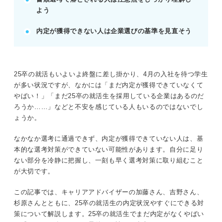
POINT：就活は内定が目的ではなく、理想の人生を
よう
歩むための仕事を見つけること。
内定が獲得できない人は企業選びの基準を見直そう
記事の該当箇所を見る
25卒の就活で内定がなくやばい人は今すぐ自
分の就活を見直して改善しよう
25卒の就活もいよいよ終盤に差し掛かり、4月の入社を待つ学生
大学4年の2月に内定がない人はかなりやば
が多い状況ですが、なかには「まだ内定が獲得できていなくて
い！ 25卒就活生の就活内定状況を知ろう
やばい！」「まだ25卒の就活生を採用している企業はあるのだ
入社式まであと2カ月！ そもそもここからの就
ろうか……」などと不安を感じている人もいるのではないでし
活は厳しいのかプロが解説
ょうか。
今からでも間に合う！ 通年採用している企業
について知ろう
なかなか選考に通過できず、内定が獲得できていない人は、基
本的な選考対策ができていない可能性があります。自分に足り
ない部分を冷静に把握し、一刻も早く選考対策に取り組むこと
※AIの特性上、間違いが含まれている場合があります。記事本文
が大切です。
と併せてご確認ください。
この記事では、キャリアアドバイザーの加藤さん、吉野さん、
杉原さんとともに、25卒の就活生の内定状況やすぐにできる対
策について解説します。25卒の就活生でまだ内定がなくやばい