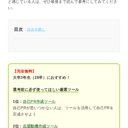
と感じている人は、ぜひ最後まで読んで参考にしてみてくださ
い。
目次
25卒の就活で内定がなくやばい人は今すぐ自分の
就活を見直して改善しよう
大学4年の2月に内定がない人はかなりやばい！ 25
卒就活生の就活内定状況を知ろう
【完全無料】
大学3年生（28卒）におすすめ！
10月時点の内定率
選考前に必ず使ってほしい厳選ツール
10月以降の動き
1位：
自己PR作成ツール
入社式まであと2カ月！ そもそもここからの就活は
自己PRが思いつかない人は、ツールを活用して自己PRを
厳しいのかプロが解説
完成させよう
今からでも間に合う！ 通年採用している企業につ
2位：
志望動機作成ツール