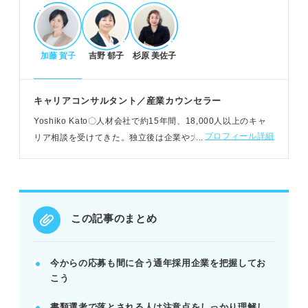
の進め方」に問題がある場合が多い。
加藤 賀子
吉野 郁子
杉原 美佐子
選考段階別！内定獲得のための対策
書類選考は入社意欲と人間性を具体的に伝える。
一次面接は基本マナーと企業理解で突破を目指す。
キャリアコンサルタント／産業カウンセラー
二次面接は企業・職種理解を深め深掘りに備える。
Yoshiko Kato〇人材会社で約15年間、18,000人以上のキャ
POINT：面接官の疑問に「なぜ？どうして？」と答
プロフィール詳細
リア相談を受けてきた。独立後は企業や大学、個人と契約
えられるよう自己分析を徹底する。
し、キャリア構築の支援をおこなう。キャリアコンサルタン
ト歴は20年以上
企業選びの基準見直しと前向きな心構え
世間体ではなく「自分にとっての良い企業」を再定
この記事のまとめ
義する。
譲れない条件を3つ程度に絞り込み選択肢を広げ
る。
今からの応募も間に合う通年採用企業を把握してお
内定獲得まで諦めず、今できることに前向きに取り
こう
組む。
書類選考で落とされる人は注意点をしっかり理解し