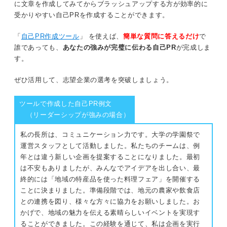
に文章を作成してみてからブラッシュアップする方が効率的に
受かりやすい自己PRを作成することができます。
「
自己PR作成ツール
」 を使えば、
簡単な質問に答えるだけ
で
誰であっても、
あなたの強みが完璧に伝わる自己PR
が完成しま
す。
ぜひ活用して、志望企業の選考を突破しましょう。
ツールで作成した自己PR例文
（リーダーシップが強みの場合）
私の長所は、コミュニケーション力です。大学の学園祭で
運営スタッフとして活動しました。私たちのチームは、例
年とは違う新しい企画を提案することになりました。最初
は不安もありましたが、みんなでアイデアを出し合い、最
終的には「地域の特産品を使った料理フェア」を開催する
ことに決まりました。準備段階では、地元の農家や飲食店
との連携を図り、様々な方々に協力をお願いしました。お
かげで、地域の魅力を伝える素晴らしいイベントを実現す
ることができました。この経験を通じて、私は企画を実行