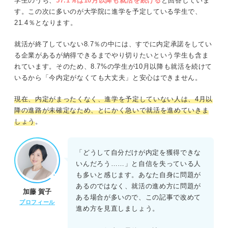
学生のうち、
57.1％は10月以降も就活を続ける
と回答していま
す。この次に多いのが大学院に進学を予定している学生で、
21.4％となります。
就活が終了していない8.7％の中には、すでに内定承諾をしてい
る企業があるが納得できるまでやり切りたいという学生も含ま
れています。そのため、8.7%の学生が10月以降も就活を続けて
いるから「今内定がなくても大丈夫」と安心はできません。
現在、内定がまったくなく、進学を予定していない人は、4月以
降の進路が未確定なため、とにかく急いで就活を進めていきま
しょう
。
「どうして自分だけが内定を獲得できな
いんだろう……」と自信を失っている人
も多いと感じます。あなた自身に問題が
あるのではなく、就活の進め方に問題が
加藤 賀子
ある場合が多いので、この記事で改めて
プロフィール
進め方を見直しましょう。