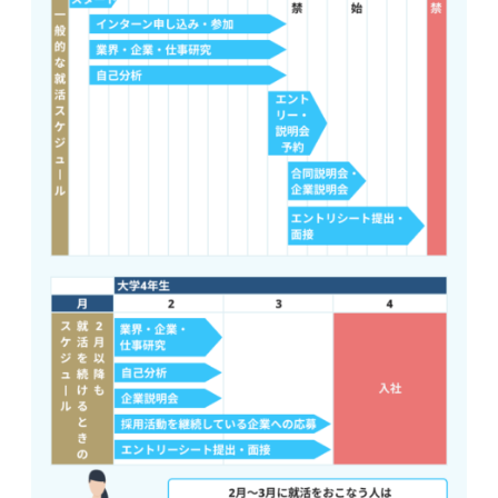
②口コミサイトなどで過去の選考内容を確認する
③よく聞かれる質問の回答を用意する
④マナーや身だしなみを整える
⑤正しい言葉遣いや敬語が話せるようにする
面接官を納得させる二次面接の対策法！ 一次面接より深
掘りされる可能性アリ
①企業の事業内容や社風を調べる
②希望職種で求められる力を確認する
③同業他社と比べたときの企業の強み・弱みを理解する
④自己PRやガクチカの深掘り質問の回答を用意する