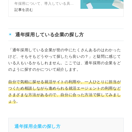
年採用について、導入している具体
的な企業の紹介はもちろん、通年採
記事を読む
用企業を受けるメリット・デメリッ
トも解説します。キャリアコンサル
タントによる企業側の視点も交えた
選考対策の方法も解説しているの
通年採用している企業の探し方
で、ぜひ参考にしてくださいね。
「通年採用している企業が世の中にたくさんあるのはわかった
けど、そもそもどうやって探したら良いの？」と疑問に感じて
いる人もいるかもしれません。ここでは、通年採用の企業をど
のように探すのかについて紹介します。
自分で気軽に探せる就活サイトの利用や、一人ひとりに担当が
つくため相談しながら進められる就活エージェントの利用など
さまざまな方法があるので、自分に合った方法で探してみまし
ょう
。
通年採用企業の探し方