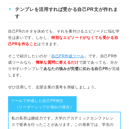
テンプレを活用すれば受かる自己PR文が作れま
す
自己PRのネタを決めても、それを裏付けるエピソードに悩む学
生は多いです。しかし、
特別なエピソードがなくても受かる自
己PRを作ること
はできます。
そこで紹介したいのが「
自己PR作成ツール
」です。自己PR作
成ツールなら、
簡単な質問に答えるだけ
で誰であっても、分か
りやすいテンプレで
あなたの強みが完璧に伝わる自己PR
が完成
します。
ぜひ活用して、志望企業の選考を突破しましょう。
ツールで作成した自己PR例文
（リーダーシップが強みの場合）
私の長所は継続力です。大学のアカデミックカンファレン
スで発表を行ったことがあります。この発表では、学生の