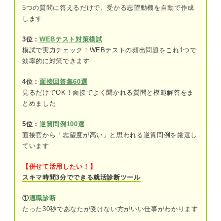
いて知ろう
5つの質問に答えるだけで、受かる志望動機を自動で作成
します
通年採用している企業の一覧
通年採用している企業の探し方
3位：
WEBテスト対策模試
模試で実力チェック！WEBテストの頻出問題をこれ1つで
効率的に対策できます
書類選考で落ちてない？ 就活がやばい人が押さえ
るべき書類の注意点
4位：
面接回答集60選
入社の意欲が伝わり切っていない
見るだけでOK！面接でよく聞かれる質問と模範解答をま
とめました
自分の人間性を盛り込めていない
5位：
逆質問例100選
抽象的な内容で入社のイメージが湧かない
面接官から「志望度が高い」と思われる逆質問例を厳選し
ています
基本的な書き方のマナーが守られていない
【併せて活用したい！】
今すぐできる一次面接の対策法！ 就活がやばい人
スキマ時間3分でできる就活診断ツール
＝面接対策ができていない自覚を持とう
①
適職診断
①企業の採用ページなどで求める人物像を
たった30秒であなたが受けない方がいい仕事がわかります
確認する