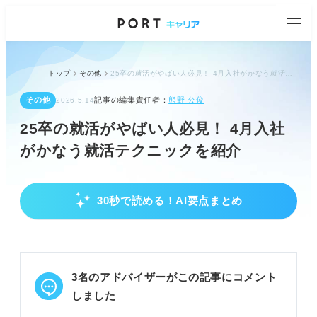
トップ
その他
25卒の就活がやばい人必見！ 4月入社がかなう就活テクニックを紹介
その他
記事の編集責任者：
熊野 公俊
2026.5.14
25卒の就活がやばい人必見！ 4月入社
がかなう就活テクニックを紹介
30秒で読める！AI要点まとめ
25卒の現状認識と今すぐすべきこと
10月時点で9割以上が内定済みと認識し危機感を持
つ。
選考に通らない原因を冷静に分析し改善に取り組
3名のアドバイザーがこの記事にコメント
む。
通年採用企業を積極的に探し、応募先を広げる。
しました
POINT：内定がないのは「あなた」ではなく「就活