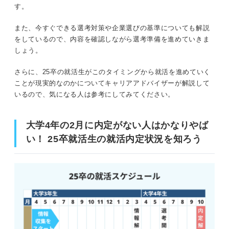
通年採用している企業の一覧
用意する
す。
通年採用している企業の探し方
また、今すぐできる選考対策や企業選びの基準についても解説
絶対に確認しておきたい最終面接の対策法！ ここ
をしているので、内容を確認しながら選考準備を進めていきま
が勝敗の分かれ道だと理解しよう
しょう。
書類選考で落ちてない？ 就活がやばい人が押さえるべき
①入社してどうなっていきたいかのキャリ
書類の注意点
アプランを明確にする
さらに、25卒の就活生がこのタイミングから就活を進めていく
ことが現実的なのかについてキャリアアドバイザーが解説して
入社の意欲が伝わり切っていない
②企業の将来的に目指しているビジョンを
いるので、気になる人は参考にしてみてください。
調べる
自分の人間性を盛り込めていない
大学4年の2月に内定がない人はかなりやば
やばい状況なのに難しい企業ばかりを選んでない？
抽象的な内容で入社のイメージが湧かない
企業選びの基準を見直そう
い！ 25卒就活生の就活内定状況を知ろう
自分にとっての良い企業とは
基本的な書き方のマナーが守られていない
譲れない条件とは
今すぐできる一次面接の対策法！ 就活がやばい人＝面接
対策ができていない自覚を持とう
25卒の就活がやばい状況の人は就活対策を今すぐ
に実践して4月入社をかなえよう
①企業の採用ページなどで求める人物像を確認する