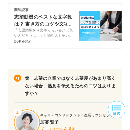
関連記事
志望動機のベストな文字数
は？ 書き方のコツや文字
「志望動機を何文字くらい書けば良
数別の例文も紹介
いんだろう……」と悩む人も多いで
しょう。この記事では、志望動機に
記事を読む
記載するベストな文字数について、
キャリアコンサルタントのアドバイ
スを交えつつ解説します。また、志
望動機の例文も文字数別に紹介する
ので、こちらも併せて参考にしてみ
てください。
第一志望の企業ではなく志望度があまり高く
ない場合、熱意を伝えるためのコツはありま
すか？
キャリアコンサルタント／産業カウンセラー
加藤 賀子
プロフィールを見る