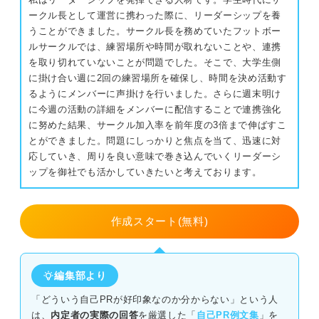
ークル長として運営に携わった際に、リーダーシップを養
うことができました。サークル長を務めていたフットボー
ルサークルでは、練習場所や時間が取れないことや、連携
を取り切れていないことが問題でした。そこで、大学生側
に掛け合い週に2回の練習場所を確保し、時間を決め活動す
るようにメンバーに声掛けを行いました。さらに週末明け
に今週の活動の詳細をメンバーに配信することで連携強化
に努めた結果、サークル加入率を前年度の3倍まで伸ばすこ
とができました。問題にしっかりと焦点を当て、迅速に対
応していき、周りを良い意味で巻き込んでいくリーダーシ
ップを御社でも活かしていきたいと考えております。
作成スタート(無料)
編集部より
「どういう自己PRが好印象なのか分からない」という人
は、
内定者の実際の回答
を厳選した「
自己PR例文集
」を