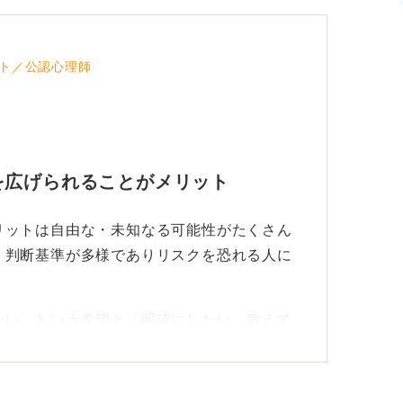
程度なければならないという会社もあるでし
ト／公認心理師
ローバル企業」というものに対する解像度が
かもわからないということです。「自分が考
すると次々と必要な情報が浮かび上がってく
ください。
を広げられることがメリット
リットは自由な・未知なる可能性がたくさん
、判断基準が多様でありリスクを恐れる人に
たい」という希望と「明確にしたい、教えて
です。
なスキルを自分で調べてみよう