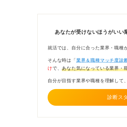
「自分の中のグローバル企業
る
あなたが受けないほうがいい
海外と取引をしている会社というこ
存在しています。たとえばアパレル
就活では、自分に合った業界・職種
き、商品を仕入れて日本で販売する
そんな時は「
業界＆職種マッチ度診
この例を見て「これは自分の考える
け
で、
あなた気になっている業界・
ば、質問者さんの中に何かしらグロ
確にすることで、会社を選ぶうえで
自分が目指す業界や職種を理解して
す。
診断ス
これが会社選びや、志望動機作成、
者さんは「グローバル企業のかっこ
ろにかっこよさを感じるのか言葉に
TOEICについてですが、会社によ