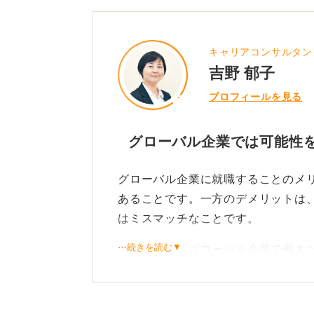
うところもあれば、入社時点である
ょう。
キャリアコンサルタン
質問者さんの現時点での課題は「グ
吉野 郁子
荒すぎるため、何を準備すれば良い
プロフィールを見る
えるグローバル企業とは」を明確に
るので、ぜひここに取り組んでみて
グローバル企業では可能性
0
グローバル企業に就職することのメ
あることです。一方のデメリットは
はミスマッチなことです。
⋯続きを読む▼
そのため、「グローバル企業で働き
ほしい」という姿勢は相反するもの
入社希望先を明確にして必要