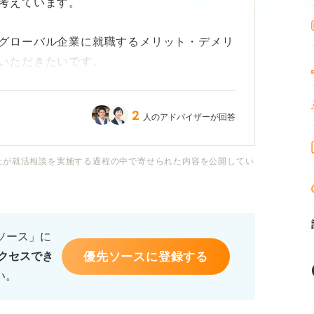
考えています。
グローバル企業に就職するメリット・デメリ
いただきたいです。
なスキルが必要ですか？ TOEICは取得し
2
人のアドバイザーが回答
るスキルや取得しておくと良い資格があれば
社が就活相談を実施する過程の中で寄せられた内容を公開してい
、入れるものなら入りたいですが、どんな会
。日本における代表的なグローバル企業や人
教えてください。
るソース」に
優先ソースに登録する
クセスでき
い。