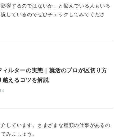
に影響するのではないか」と悩んでいる人もいる
、売り上げにおける海外市場比率が高いこと
解説しているのでぜひチェックしてみてくださ
とでしょうか？ 代表的なグローバル企業や
倍率は非常に高いので、自分で積極的に調べ
可欠です。
が社はグローバル企業」とアピールしている
うか。アピールできるスキルや資格も企業に
フィルターの実態｜就活のプロが区切り方
複数企業に投げかけることで、有意義なアド
り越えるコツを解説
14
」とは具体的には何のことかもイメージ化が
業志望」から、志が明確化していくと思いま
紹介しています。さまざまな種類の仕事があるの
してみましょう。