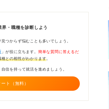
」を明確にすることで選考対策につなが
業界・職種を診断しよう
とでいえば、小さな企業でもかなりたくさん
の古着ショップなどは、海外に買い付けに行
が見つからず悩むことも多いでしょう。
ということもよくあります。
断
」が役に立ちます。
簡単な質問に答えるだ
グローバル企業ではない」と感じるのであれ
職種との相性がわかります
。
ーバル企業の条件があるはずです。それを明
自分が何を大事にしているのかがわかりま
、自信を持って就活を進めましょう。
タート（無料）
面接での受け答えなどに役立つのです。質問
よさに惹かれ」と書いてあるのでどんなとこ
してみましょう。
っては語学力は入社後に身に付ければ良いとい