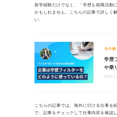
留学経験だけでなく、「学歴も就職活動
あなたの考えるグローバル企業とは
かもしれません。こちらの記事で詳しく
でしょうか？ 拠点が複数国に及ぶこ
い。
人気就職先の社名を知っても、人気
る、行動を起こす、という姿勢が不
まずは就職フェアに足を運び、「我
その他
企業で話を聞いてみてはどうでしょ
学歴
よって違うと思うので、その質問を
バイスが得られるでしょう。
や乗
2026.5.
今何となく感じている「かっこよさ
進み、「なんとなくのグローバル企
す。
こちらの記事では、海外に行ける仕事を
0
で、記事をチェックして仕事内容を確認