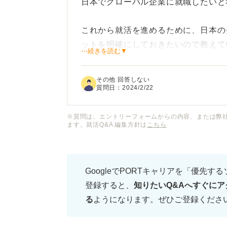
日本でグローバル企業に就職したいと
これから就活を進めるために、日本の
ットを明確にしておきたいので教えて
⋯続きを読む▼
また、グローバル企業を目指すにはどん
その他 回答しない
ているのですが、ほかにアピールでき
質問日：
2024/2/22
教えてほしいです。
※質問は、エントリーフォームからの内容、または弊
ます。就活Q&A 編集方針は
こちら
グローバル企業のかっこよさに惹かれ
社があるのかあまりわかっていません
気の就職先がわかればこちらも併せて
GoogleでPORTキャリアを「優先す
登録すると、
知りたいQ&Aへすぐにア
る
ようになります。ぜひご登録くださ