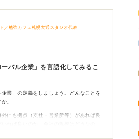
ト／勉強カフェ札幌大通スタジオ代表
ローバル企業」を言語化してみるこ
ル企業」の定義をしましょう。どんなことを
すか。
海外にも拠点（支社・営業所等）があれば良
がいれば良いのか、会社の規模はどうなの
ル企業とは？」を書き出してみてください。