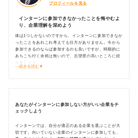
プロフィールを見る
是非教えて頂きたいです。
インターンに参加できなかったことを悔やむよ
り、企業理解を深めよう
体は1つしかないのですから、インターンに参加できなか
ったことをあれこれ考えても仕方がありません。今から
参加できるのならば参加するのも良いですが、時期的に
あちこち行く余裕は無いので、志望度の高いところに絞
りましょう。
⋯続きを読む▼
関心の低いところに参加するよりは、参加しないで企業
研究を深めた方が良いと思います。
インターンの目的は職業理解、企業理解ですから、参加
していなくても理解度が高ければ良いのです。多くの記
あなたがインターンに参加しない方がいい企業をチ
事でその点はカバーされていますので、焦らず地に足を
ェックしよう
つけて頑張ってください。卒業までに決まれば良いと割
り切った方が良い結果が出ると思います。
インターンでは、自分が適正のある企業を選ぶことが大
切です。向いていない企業のインターンに参加しても、
1