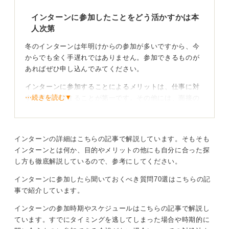
インターンに参加したことをどう活かすかは本
人次第
冬のインターンは年明けからの参加が多いですから、今
からでも全く手遅れではありません。参加できるものが
あればぜひ申し込んでみてください。
インターンに参加することによるメリットは、仕事に対
⋯続きを読む▼
する理解が深まることが第一です。その他には、面接の
際に話をすることができる材料が増えるということもあ
ります。
ただし、インターンに参加したこと自体で有利になる、
インターンの詳細はこちらの記事で解説しています。そもそも
参加しなかったことで即不利になる、とはあまり考えな
インターンとは何か、目的やメリットの他にも自分に合った探
い方がいいでしょう。参加したなら得るものはある、そ
し方も徹底解説しているので、参考にしてください。
れをどう面接で活用するかは本人次第、ということで
インターンに参加したら聞いておくべき質問70選はこちらの記
す。
事で紹介しています。
限られた時間の中でインターンにどれくらい時間を投資
インターンの参加時期やスケジュールはこちらの記事で解説し
するかもその人によって異なりますが、学業とのバラン
ています。すでにタイミングを逃してしまった場合や時期的に
スを無視してしまうことがないように気をつけましょ