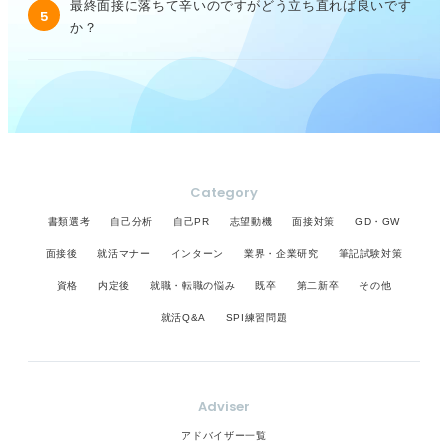
最終面接に落ちて辛いのですがどう立ち直れば良いです
5
か？
Category
書類選考
自己分析
自己PR
志望動機
面接対策
GD・GW
面接後
就活マナー
インターン
業界・企業研究
筆記試験対策
資格
内定後
就職・転職の悩み
既卒
第二新卒
その他
就活Q&A
SPI練習問題
Adviser
アドバイザー一覧