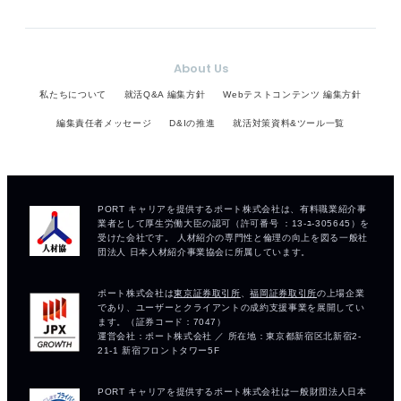
About Us
私たちについて
就活Q&A 編集方針
Webテストコンテンツ 編集方針
編集責任者メッセージ
D&Iの推進
就活対策資料&ツール一覧