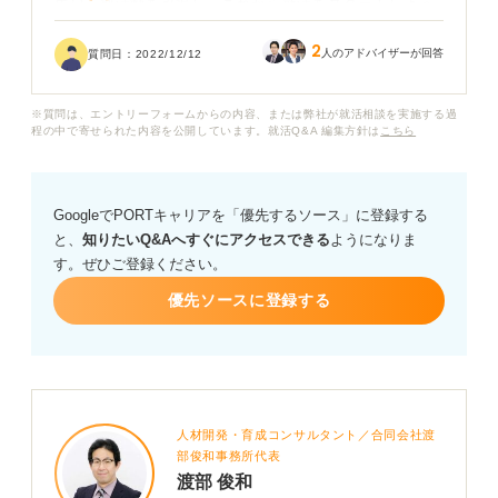
先日、部活動を引退し、これから就活をスタートしよう
と思っています。
2
人のアドバイザーが回答
質問日：
2022/12/12
これまで部活動に打ち込んできていたため、夏・秋のイ
ンターンに参加できずにおりました。
※質問は、エントリーフォームからの内容、または弊社が就活相談を実施する過
程の中で寄せられた内容を公開しています。就活Q&A 編集方針は
こちら
インターンは早期選考につながったり、直結せずともア
ピール材料になったりと就活にかなり有利になるものだ
と先輩から伺いました。
GoogleでPORTキャリアを「優先するソース」に登録する
と、
知りたいQ&Aへすぐにアクセスできる
ようになりま
そのため、インターンに行ってない私は就活で不利にな
す。ぜひご登録ください。
ってしまうのではと心配です。
優先ソースに登録する
コロナの影響も伴って倍率も引きあがっていると伺いま
したが、内定をもらうことができるのでしょうか？
今からインターンに参加するというのは手遅れになりま
すか？
人材開発・育成コンサルタント／合同会社渡
部俊和事務所代表
またもし引き続きインターンに行かないのであれば、何
渡部 俊和
をしたら就活で有利になりますか？