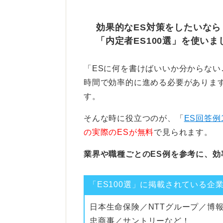
企業側のメリットを具体的に
効果的なES対策をしたいなら
ESの選考を通過するための鍵は、
「内定者ES100選」を使いま
てその経験を通じて「企業にどう貢
具体的に示すことです。
「ESに何を書けばいいか分からな
このインターンへの参加が、自分自
時間で効率的に進める必要があります
っても大きなメリットになるという
す。
重要になります。
そんな時に役立つのが、「
ES回答例
の実際のESが無料
で見られます。
0
業界や職種ごとのES例を参考に、効
「ES100選」に掲載されている企
日本生命保険／NTTグループ／博
忠商事／サントリーなど！