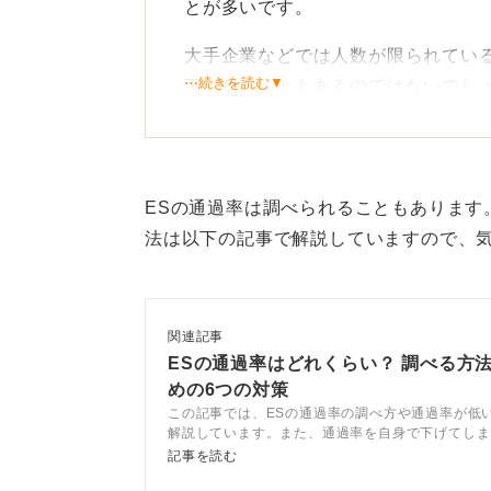
とが多いです。
大手企業などでは人数が限られてい
⋯続きを読む▼
下になることもあるのではないでし
企業規模で大差！ 全員参加O
私がこれまで見聞きしたなかでは、
ESの通過率は調べられることもあります
一方で、介護系や福祉系など、応募
法は以下の記事で解説していますので、
ます。
インターン自体に応募が1〜2名しか
関連記事
ので、一概には言えず、企業の人気
ESの通過率はどれくらい？ 調べる方
めの6つの対策
この記事では、ESの通過率の調べ方や通過率が低
0
解説しています。また、通過率を自身で下げてしま
のようにすれば上がるのかをキャリアコンサルタン
記事を読む
説するので、選考突破につながるように就活に役立