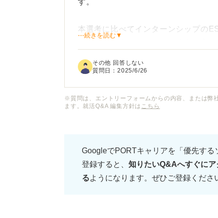
す。
本選考に比べてインターンシップのE
⋯続きを読む▼
人気のある企業だとやはり倍率も高い
その他 回答しない
初めてインターンに応募するというこ
質問日：
2025/6/26
からないため、不安を感じています。
※質問は、エントリーフォームからの内容、または弊
ます。就活Q&A 編集方針は
こちら
インターンのES選考の一般的な通過
ていただきたいです。また、インター
べきポイントや、効果的な書き方につ
GoogleでPORTキャリアを「優先す
登録すると、
知りたいQ&Aへすぐにア
る
ようになります。ぜひご登録くださ