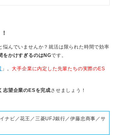
う！
と悩んでいませんか？就活は限られた時間で効率
間をかけすぎるのはNG
です。
選
」。
大手企業に内定した先輩たちの実際のES
く志望企業のESを完成
させましょう！
イナビ／花王／三菱UFJ銀行／伊藤忠商事／サ