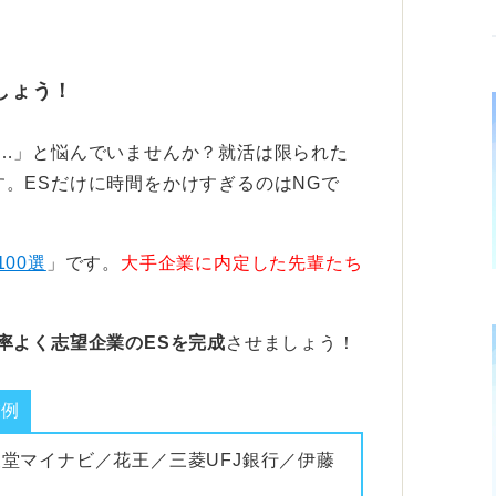
伝えるのが通過の鍵！
そのインターンで「何を得たいのか」、そし
しょう！
献できる可能性があるのか」を、できるだけ
い…」と悩んでいませんか？就活は限られた
身の成長だけでなく、受け入れ先の企業にと
。ESだけに時間をかけすぎるのはNGで
ことを、熱意をもって伝えられるかどうかが
100選
」です。
大手企業に内定した先輩たち
率よく志望企業のESを完成
させましょう！
業例
報堂マイナビ／花王／三菱UFJ銀行／伊藤