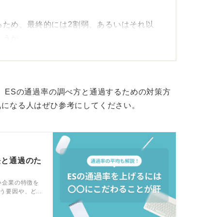
るため、最終的には2割弱、あるいはそれ以
ょうか。
Kの企業も
出版社などでは1割を切るかもしれません。
。ESの通過率の調べ方と通過するための対策方
者全員を受け入れるような状況の企業もあり
気になる人はぜひ参考にしてください。
来ないという会社も少なくないのが現状です
度によるとしか言えないかなと思います。
法と通過のた
い企業の特徴を
う要因や、ど
トとともに解
ててください