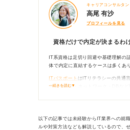
キャリアコンサルタン
高尾 有沙
プロフィールを見る
資格だけで内定が決まるわ
IT系資格は足切り回避や基礎理解の
体で内定に直結するケースは多くあ
ITパスポート
はITリテラシーの共通
⋯続きを読む▼
データ構造・ネットワーク・DBな
て、未経験応募の信頼度を底上げし
資格の価値は現場でどう使っ
以下の記事では未経験からIT業界への就
評価を最大化する鍵は、資格名では
ルや対策方法なども解説しているので、