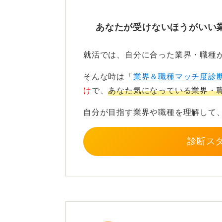
何もないよりはあったほうが良いで
あなたが受けないほうがいい
せん。余力があれば、応用ぐらい取
さらに上位の資格取得を目指すこと
就活では、自分に合った業界・職種
できますよ。
そんな時は「
業界＆職種マッチ度診
け
で、
あなた気になっている業界・
0
自分が目指す業界や職種を理解して
診断ス