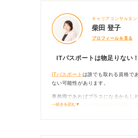
キャリアコンサルタン
柴田 登子
プロフィールを見る
ITパスポートは物足りない
ITパスポート
は誰でも取れる資格で
ない可能性があります。
事務職であればプラスになるかもし
⋯続きを読む▼
のであれば、
基本情報技術者試験
、
取得しておくと、評価が高まるでし
余力があれば挑戦！ 上の資