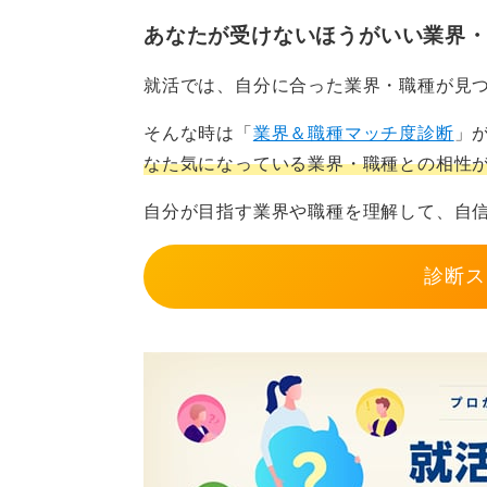
す。
あなたが受けないほうがいい業界
具体的には、たとえば学習過程で作
就活では、自分に合った業界・職種が見
トを
GitHub
やポートフォリオに整理
を可視化します。
そんな時は「
業界＆職種マッチ度診断
」
たとえば「基本情報の学習で計算量
なた気になっている業界・職種との相性
型参照に改善して実行時間を◯％短
自分が目指す業界や職種を理解して、自
実務へ橋が架かります。
未経験エンジニア志望なら、資格と並走でHT
診断ス
用、API叩きの小課題、SQL基礎、Pyt
アプリ1本の完成を優先しましょう。
この時期に追加で実用性が高いのは
GitHub認定の基礎バッジなど学
らLinuxの基礎（LPIC-1/CCNA
結論として、資格は入口の信号とし