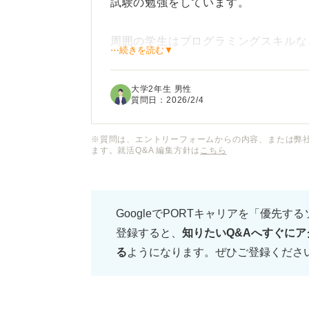
試験の勉強をしています。
周囲の学生はプログラミングスキルな
⋯続きを読む▼
験がなく、資格を強みとしてアピール
ただ、「資格よりも実務経験やポテン
大学2年生 男性
格が本当に評価されるのか不安です。
質問日：
2026/2/4
特に、未経験からITエンジニア職を目
※質問は、エントリーフォームからの内容、または弊
ます。就活Q&A 編集方針は
こちら
験はどの程度プラスに働くのでしょう
キャリアコンサルタントの方から見て
GoogleでPORTキャリアを「優先す
で、資格以外に未経験 の就活生がI
登録すると、
知りたいQ&Aへすぐにア
また、この時期に取っておくべきより
る
ようになります。ぜひご登録くださ
します。