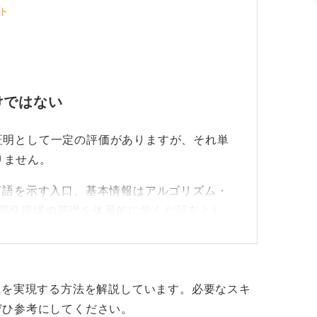
ト
けではない
証明として一定の評価がありますが、それ単
りません。
言語を示す入口、基本情報はアルゴリズム・
ど開発現場の基礎を体系的に学んだ証左とし
ます。
たかを説明できて初めて高まる
職を実現する方法を解説しています。必要なスキ
なく現場行動への翻訳をいかにおこなうかで
ぜひ参考にしてください。