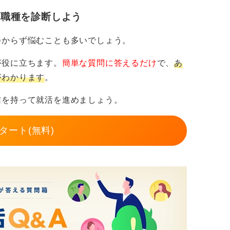
・職種を診断しよう
ったミニプロダクトや演習コード、勉強ノー
つからず悩むことも多いでしょう。
し、どの知識を、どの課題解決に使ったか
が役に立ちます。
簡単な質問に答えるだけ
で、
あ
を意識し、◯◯の処理を二重ループから辞書
がわかります
。
縮」といった因果で語れると、一気に資格→
信を持って就活を進めましょう。
ML/CSS/JSの基礎とGit/Issue運
タート(無料)
honかJavaScriptの片方で良いのでCRUD
、G検定よりは
AWS Cloud Practitioner
、
習コスト対効果が良いものや、インフラ志向な
いずれかの入門）です。
ては有効、最終的な合否はポートフォリオと