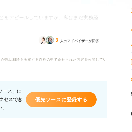
どをアピールしていますが、私はまだ実務経
できないかと考えています。
シャルを重視する企業が多い」とも聞き、資
2
人のアドバイザーが回答
指す場合、ITパスポートや基本情報技術者試
社が就活相談を実施する過程の中で寄せられた内容を公開してい
か？
、就活においてIT系の資格はどこまで有効
るソース」に
T企業にアピールすべきことは何でしょうか？
優先ソースに登録する
クセスでき
実用的な 資格があればアドバイスをお願い
い。