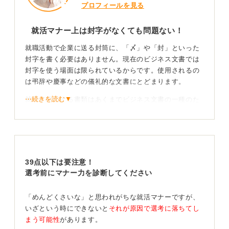
プロフィールを見る
就活マナー上は封字がなくても問題ない！
就職活動で企業に送る封筒に、「〆」や「封」といった
封字を書く必要はありません。現在のビジネス文書では
封字を使う場面は限られているからです。使用されるの
は弔辞や慶事などの儀礼的な文書にとどまります。
⋯続きを読む▼
就活で提出する書類はあくまでビジネス文書の一種のた
め、封字を書かずに封をして、のりづけするだけで十分
です。封字を書いたとしても失礼にはなりませんが、少
し古い印象になる場合があります。
評価されるのは封字より基本的な丁寧さ
39点以下は要注意！
選考前にマナー力を診断してください
実際の採用現場でも、封字の有無が採用の評価に影響す
ることはほとんどありません。
「めんどくさいな」と思われがちな就活マナーですが、
いざという時にできないと
それが原因で選考に落ちてし
担当者が注目するのは、宛名が正確であること、書類が
まう可能性
があります。
折れや汚れなく整っていること、そして指定の締め切り