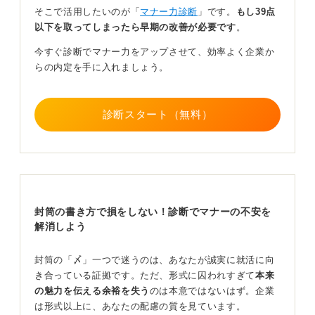
を守って届いているかどうかです。
そこで活用したいのが「
マナー力診断
」です。
もし39点
以下を取ってしまったら早期の改善が必要です
。
採用担当者の感覚としても、封字がある封筒は形式ばっ
た印象を受ける場合があり、逆に書かれていないほうが
今すぐ診断でマナー力をアップさせて、効率よく企業か
自然に感じられることが多いです。
らの内定を手に入れましょう。
封字よりも基本的な丁寧さのほうが印象を左右します。
角形二号の白封筒を使い、裏面に自分の住所と氏名を整
診断スタート（無料）
えて書くきましょう。封はテープではなく、のりづけす
るか、市販の透明な封緘シールを用いると見た目にもき
れいです。
「封字を書かない＝手抜き」ではなく、現代のマナーに
即したスマートなやり方だと考えて差し支えありませ
ん。
封筒の書き方で損をしない！診断でマナーの不安を
解消しよう
家族やインターネットの情報で迷う人もいますが、戸惑
うこと自体がマナーへの意識が高い証拠です。書き方に
悩むのは、それだけ就活に真剣に取り組んでいるからで
封筒の「〆」一つで迷うのは、あなたが誠実に就活に向
す。その丁寧さが伝われば、それが何よりの好印象につ
き合っている証拠です。ただ、形式に囚われすぎて
本来
ながります。
の魅力を伝える余裕を失う
のは本意ではないはず。企業
は形式以上に、あなたの配慮の質を見ています。