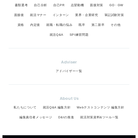
書類選考
自己分析
自己PR
志望動機
面接対策
GD・GW
面接後
就活マナー
インターン
業界・企業研究
筆記試験対策
資格
内定後
就職・転職の悩み
既卒
第二新卒
その他
就活Q&A
SPI練習問題
Adviser
アドバイザー一覧
About Us
私たちについて
就活Q&A 編集方針
Webテストコンテンツ 編集方針
編集責任者メッセージ
D&Iの推進
就活対策資料&ツール一覧