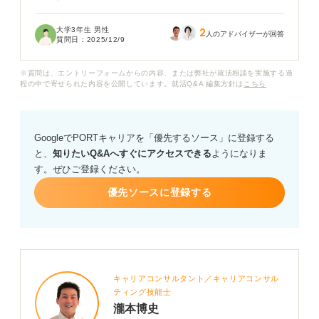
家族に聞くと「封筒の閉じ目には、中身を確かに封じた
大学3年生 男性
2
という意味で〆と書くのが常識だ」と言われました。し
人のアドバイザーが回答
質問日：
2025/12/9
かし、インターネットで就活の封筒の書き方を調べる
と、〆は書かない方が良い、封や〆などの封字は不要と
※質問は、エントリーフォームからの内容、または弊社が就活相談を実施する過
いう情報もあって混乱しています。
程の中で寄せられた内容を公開しています。就活Q&A 編集方針は
こちら
特に就職活動で企業に書類を送る場合、封筒の裏側の閉
じ目に〆と書くべきなのでしょうか？
GoogleでPORTキャリアを「優先するソース」に登録する
と、
知りたいQ&Aへすぐにアクセスできる
ようになりま
もし不要なのであれば、それはどのような理由からでし
す。ぜひご登録ください。
ょうか？ また、封字を書かない場合に採用担当者に失礼
にあたらないか、何かアドバイスをいただけると幸いで
優先ソースに登録する
す。
キャリアコンサルタント／キャリアコンサル
ティング技能士
瀧本博史