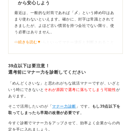
から安心しよう
最近は、一般的な封筒であれば「〆」という締め印はあ
まり使わないといえます。確かに、封字は常識とされて
きましたが、よほど古い慣習を持つ会社でない限り、使
う必要はありません。
⋯続きを読む▼
書いていないからといってマナー違反と判断されること
はまずありません。
現代的なマナーに従って大丈夫！
39点以下は要注意！
選考前にマナー力を診断してください
むしろ、担当者によっては、少し古風な印象を抱く人も
いる可能性があります。
「めんどくさいな」と思われがちな就活マナーですが、いざと
いう時にできないと
それが原因で選考に落ちてしまう可能性
が
書かなくても失礼にはあたりません。多くの新卒の学生
あります。
も「〆」を書かない人がほとんどです。
そこで活用したいのが「
マナー力診断
」です。
もし39点以下を
取ってしまったら早期の改善が必要です
。
2
今すぐ診断でマナー力をアップさせて、効率よく企業からの内
定を手に入れましょう。