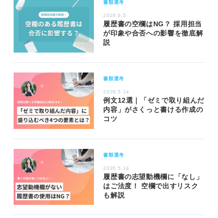
書類選考
2026.6.5
履歴書の空欄はNG？ 採用担当
が印象や合否への影響を徹底解
説
書類選考
2026.5.14
例文12選｜「ゼミで取り組んだ
内容」がさくっと書ける作成の
コツ
書類選考
2026.5.14
履歴書の志望動機欄に「なし」
はご法度！ 空欄で出すリスク
も解説