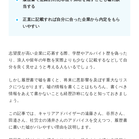
当する
られる。
罪悪感なく胸を張って働き、精神的ストレスを回避
正直に記載すれば自分に合った企業から内定をもら
できる。
いやすい
POINT：留年や中退も理由を説明できれば不利にな
らない。
志望度が高い企業に応募する際、学歴やアルバイト歴を偽った
記事の該当箇所を見る
り、浪人や留年の年数を実際よりも少なく記載するなどして自
履歴書で嘘を書くのは危険チェックやすい理由
分を良く見せようと考える人もいるでしょう。
や最悪のリスクを理解しておこう
履歴書に嘘を書くと経歴詐称＝犯罪に該当する
しかし履歴書で嘘を書くと、将来に悪影響を及ぼす重大なリス
履歴書に嘘を書いたときの4つのリスク
クにつながります。嘘の情報を書くことはもちろん、書くべき
履歴書の嘘が経歴詐称になりうる4つの内容
情報をあえて書かないことも経歴詐称になると知っておきまし
ょう。
※AIの特性上、間違いが含まれている場合があります。記事本文
この記事では、キャリアアドバイザーの遠藤さん、谷所さん、
と併せてご確認ください。
田邉さん、社労士の涌井さんのアドバイスを交えつつ、履歴書
に書いた嘘がバレやすい理由を説明します。