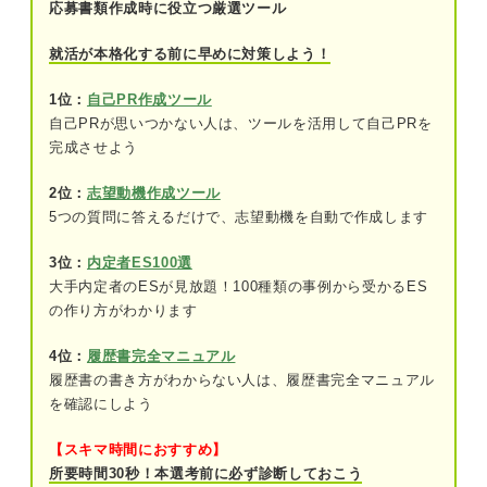
応募書類作成時に役立つ厳選ツール
リスク②損害賠償を請求される
就活が本格化する前に早めに対策しよう！
リスク③周囲からの信用を失う
1位：
自己PR作成ツール
自己PRが思いつかない人は、ツールを活用して自己PRを
リスク④入社後に明確になると解雇される
完成させよう
履歴書の嘘が経歴詐称になりうる4つの内容
2位：
志望動機作成ツール
5つの質問に答えるだけで、志望動機を自動で作成します
学歴
3位：
内定者ES100選
アルバイト歴
大手内定者のESが見放題！100種類の事例から受かるES
の作り方がわかります
免許・資格
アピールポイント
4位：
履歴書完全マニュアル
履歴書の書き方がわからない人は、履歴書完全マニュアル
関連Q&A
を確認にしよう
【スキマ時間におすすめ】
思わぬ落とし穴！ 履歴書に書かないことで嘘とな
所要時間30秒！本選考前に必ず診断しておこう
る内容