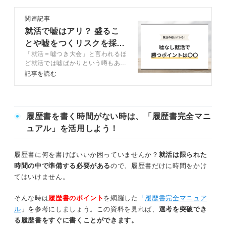
証明書の提示が求められる可能性があるから
関連記事
就活で嘘はアリ？ 盛るこ
面接で矛盾が生じやすくなるから
とや嘘をつくリスクを採用
「就活＝嘘つき大会」と言われるほ
側の視点で解説
ど就活では嘘ばかりという噂もあり
ありのまま伝えよう！ 履歴書に嘘を書かないメリット
ますが、就活での嘘はそのほとんど
記事を読む
がバレるのが現状です。嘘がバレる
能力に合った企業から内定をもらいやすくなる
と面接でネガティブな評価を受ける
だけでなく、最悪の場合内定が取り
消される場合もあります。この記事
誠実性や責任感の強さを伝えられる
履歴書を書く時間がない時は、「履歴書完全マニ
では就活で嘘をつくリスクや嘘がバ
レる理由、嘘なしで内定を勝ち取る
ュアル」を活用しよう！
罪悪感なく胸を張って働ける
方法を解説します。キャリアコンサ
ルタントの見解も交えて紹介するの
で、ぜひ参考にしてみてください。
履歴書に何を書けばいいか困っていませんか？
就活は限られた
どうしても書きにくい経歴がある場合はどうする？ キャ
時間の中で準備する必要がある
ので、履歴書だけに時間をかけ
リアのプロが解説！
てはいけません。
そんな時は
履歴書のポイント
を網羅した
「
履歴書完全マニュア
履歴書で嘘を書くのはNG！ 正確な情報を伝えてミスマッ
ル
」を参考にしましょう。この資料を見れば、
選考を突破でき
チのない就活を叶えよう
る履歴書をすぐに書くことができます。