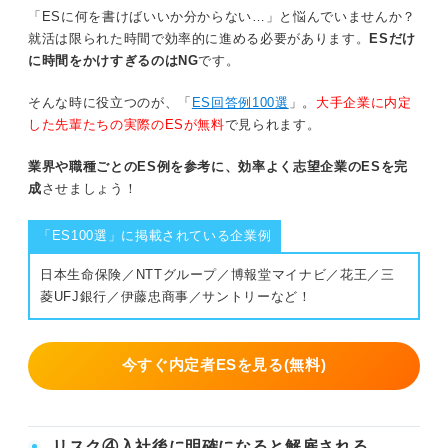
「ESに何を書けばいいか分からない…」と悩んでいませんか？
就活は限られた時間で効率的に進める必要があります。
ESだけ
に時間をかけすぎるのはNG
です。
そんな時に役立つのが、「
ES回答例100選
」。
大手企業に内定
した先輩たちの実際のESが無料
で見られます。
業界や職種ごとのES例を参考に、効率よく志望企業のESを完
成
させましょう！
「ES100選」に掲載されている企業例
日本生命保険／NTTグループ／博報堂マイナビ／花王／三
菱UFJ銀行／伊藤忠商事／サントリーなど！
今すぐ内定者ESを見る(無料)
リスク④入社後に明確になると解雇される