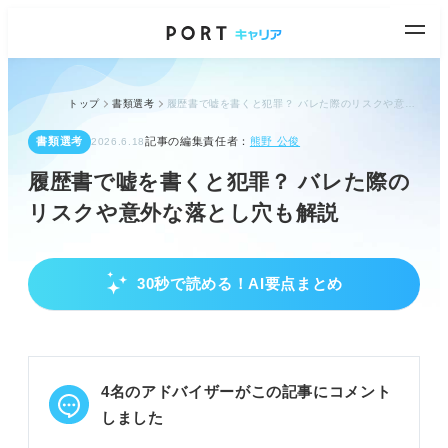
トップ
書類選考
履歴書で嘘を書くと犯罪？ バレた際のリスクや意外な落とし穴も解説
書類選考
記事の編集責任者：
熊野 公俊
2026.6.18
履歴書で嘘を書くと犯罪？ バレた際の
リスクや意外な落とし穴も解説
30秒で読める！AI要点まとめ
履歴書の嘘は重大なリスク！犯罪や解雇につな
がる
履歴書の嘘は経歴詐称として犯罪に問われる可能性
がある。
4名のアドバイザーがこの記事にコメント
内定取り消しや損害賠償請求、入社後の解雇リスク
がある。
しました
周囲からの信用を失い、将来のキャリアに悪影響を