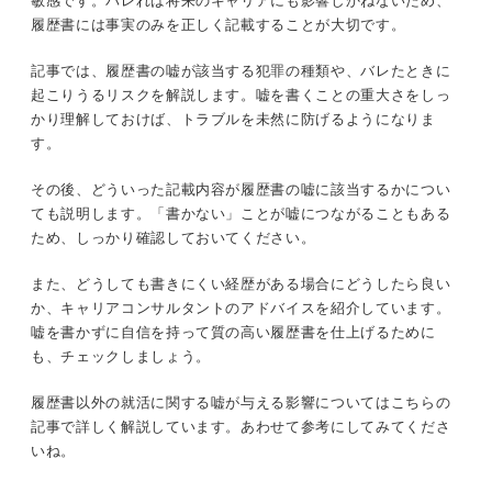
敏感です。バレれば将来のキャリアにも影響しかねないため、
履歴書には事実のみを正しく記載することが大切です。
学歴
罪悪感なく胸を張って働ける
記事では、履歴書の嘘が該当する犯罪の種類や、バレたときに
アルバイト歴
どうしても書きにくい経歴がある場合はどうする？
起こりうるリスクを解説します。嘘を書くことの重大さをしっ
キャリアのプロが解説！
かり理解しておけば、トラブルを未然に防げるようになりま
免許・資格
す。
履歴書で嘘を書くのはNG！ 正確な情報を伝えてミ
アピールポイント
スマッチのない就活を叶えよう
その後、どういった記載内容が履歴書の嘘に該当するかについ
ても説明します。「書かない」ことが嘘につながることもある
関連Q&A
ため、しっかり確認しておいてください。
思わぬ落とし穴！ 履歴書に書かないことで嘘となる内容
また、どうしても書きにくい経歴がある場合にどうしたら良い
か、キャリアコンサルタントのアドバイスを紹介しています。
犯罪歴
嘘を書かずに自信を持って質の高い履歴書を仕上げるために
も、チェックしましょう。
既往歴・持病
履歴書以外の就活に関する嘘が与える影響についてはこちらの
記事で詳しく解説しています。あわせて参考にしてみてくださ
要注意！ 履歴書の嘘が明るみになる理由
いね。
学校やアルバイト先に事実確認することがあるから