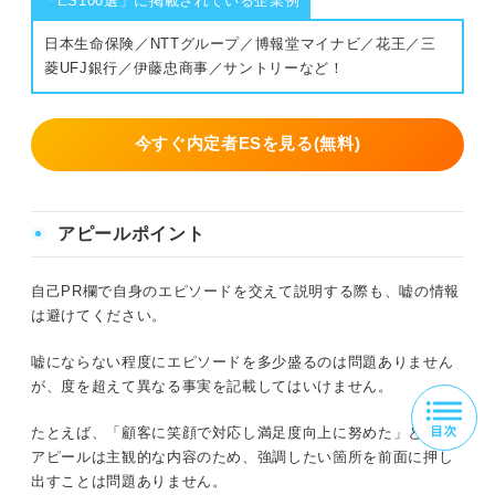
「ES100選」に掲載されている企業例
日本生命保険／NTTグループ／博報堂マイナビ／花王／三
菱UFJ銀行／伊藤忠商事／サントリーなど！
今すぐ内定者ESを見る(無料)
アピールポイント
自己PR欄で自身のエピソードを交えて説明する際も、嘘の情報
は避けてください。
嘘にならない程度にエピソードを多少盛るのは問題ありません
が、度を超えて異なる事実を記載してはいけません。
たとえば、「顧客に笑顔で対応し満足度向上に努めた」という
アピールは主観的な内容のため、強調したい箇所を前面に押し
出すことは問題ありません。