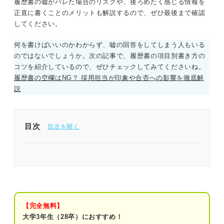
履歴書の嘘がバレた場合のリスクや、後ろめたく感じる情報を
正直に書くことのメリットも解説するので、ぜひ最後まで確認
してください。
何を書けばいいのかわからず、嘘の回答をしてしまう人もいる
のではないでしょうか。次の記事で、履歴書の項目別書き方の
コツを紹介しているので、ぜひチェックしてみてくださいね。
履歴書の空欄はNG？ 採用担当が印象や合否への影響を徹底解
説
目次
履歴書で嘘を書くのは危険チェックやすい理由や最
悪のリスクを理解しておこう
履歴書に嘘を書くと経歴詐称＝犯罪に該当する
【完全無料】
履歴書に嘘を書いたときの4つのリスク
大学3年生（28卒）におすすめ！
リスク①内定取り消しになる