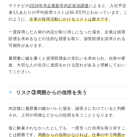
マイナビの
2024年卒企業新卒内定状況調査
によると、入社予定
者1人あたりの平均採用コストは56.8万円とわかっています。こ
のように、
企業が採用活動にかけるコストは膨大です
。
一度採用した人材の内定が取り消しになった場合、企業は損害
賠償を求めるなどの法的な措置を取り、損害賠償を請求される
可能性があります。
履歴書に嘘を書くと損害賠償金の支払いを求められ、自身や家
族、大切な人の生活に迷惑をかける恐れがあると理解しておい
てください。
リスク③周囲からの信用を失う
内定後に履歴書の嘘がバレた場合、誠実さに欠けていると判断
され、上司や同僚などからの信用を失うこととなります。
仮に解雇されなかったとしても、一度失った信用を取り戻すこ
とは困難です。
周囲からの信用がなければ、仕事の中で周囲か