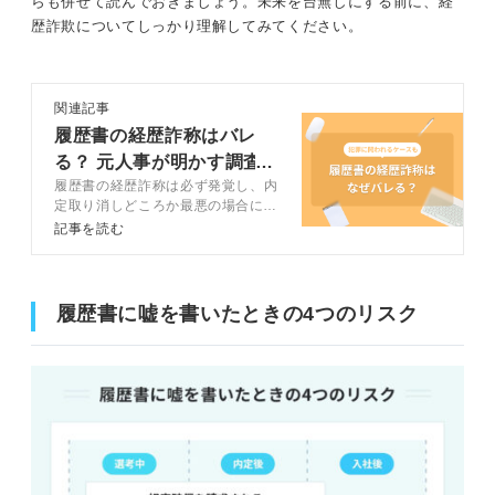
らも併せて読んでおきましょう。未来を台無しにする前に、経
歴詐欺についてしっかり理解してみてください。
関連記事
履歴書の経歴詐称はバレ
る？ 元人事が明かす調査
履歴書の経歴詐称は必ず発覚し、内
の仕組みとリスク
定取り消しどころか最悪の場合には
犯罪として立件されるケースも。採
記事を読む
用のプロが語る嘘が発覚する仕組み
とそのリスクを徹底解説します。経
歴に不安がある方も、自分に正直に
向き合える就活の進め方が見つかり
履歴書に嘘を書いたときの4つのリスク
ます。