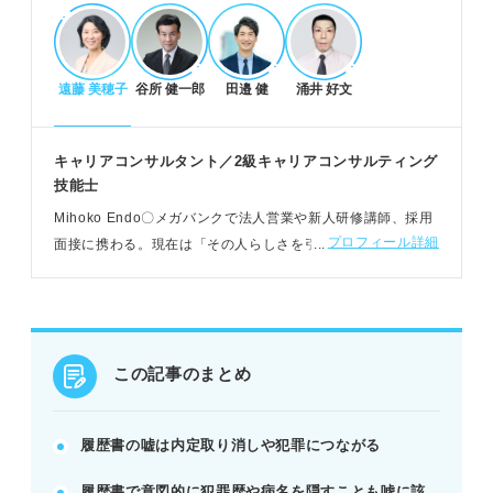
及ぼす。
POINT：一時的なメリットより長期的な損失が大き
い。
遠藤 美穂子
谷所 健一郎
田邉 健
涌井 好文
嘘とみなされる内容と発覚する理由
キャリアコンサルタント／2級キャリアコンサルティング
学歴・アルバイト歴・資格・自己PRの嘘は経歴詐
技能士
称。
Mihoko Endo〇メガバンクで法人営業や新人研修講師、採用
犯罪歴や持病を隠すことも嘘とみなされる可能性が
プロフィール詳細
面接に携わる。現在は「その人らしさを引き出すカウンセリ
ある。
ング」をモットーに、大学での就活支援、社会人向けキャリ
学校への事実確認や証明書提示で嘘は発覚する。
ア開発研修をおこなう
POINT：面接での矛盾や不自然な回答でプロに見抜
かれる。
この記事のまとめ
正直に書くメリットと書きにくい経歴の対処法
能力に合った企業と出会い、入社後のミスマッチを
履歴書の嘘は内定取り消しや犯罪につながる
防ぐ。
履歴書で意図的に犯罪歴や病名を隠すことも嘘に該
誠実性や責任感をアピールし、企業からの信頼を得