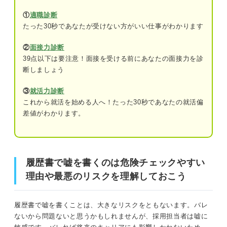
犯罪歴
①
適職診断
たった30秒であなたが受けない方がいい仕事がわかります
既往歴・持病
履歴書で嘘を書くのは危険チェックやすい理由や最悪のリ
スクを理解しておこう
②
面接力診断
39点以下は要注意！面接を受ける前にあなたの面接力を診
要注意！ 履歴書の嘘が明るみになる理由
断しましょう
履歴書に嘘を書くと経歴詐称＝犯罪に該当する
学校やアルバイト先に事実確認することが
あるから
③
就活力診断
履歴書に嘘を書いたときの4つのリスク
これから就活を始める人へ！たった30秒であなたの就活偏
証明書の提示が求められる可能性があるか
差値がわかります。
ら
リスク①内定取り消しになる
面接で矛盾が生じやすくなるから
リスク②損害賠償を請求される
履歴書で嘘を書くのは危険チェックやすい
ありのまま伝えよう！ 履歴書に嘘を書かないメリ
リスク③周囲からの信用を失う
ット
理由や最悪のリスクを理解しておこう
リスク④入社後に明確になると解雇される
能力に合った企業から内定をもらいやすく
なる
履歴書で嘘を書くことは、大きなリスクをともないます。バレ
ないから問題ないと思うかもしれませんが、採用担当者は嘘に
履歴書の嘘が経歴詐称になりうる4つの内容
誠実性や責任感の強さを伝えられる