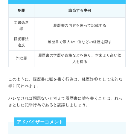
犯罪
該当する事例
文書偽造
履歴書の内容を偽って記載する
罪
軽犯罪法
履歴書で浪人や中退などの経歴を隠す
違反
履歴書の学歴や資格などを偽り、本来より高い収
詐欺罪
入を得る
このように、履歴書に嘘を書く行為は、経歴詐称として法的な
罪に問われます。
バレなければ問題ないと考えて履歴書に嘘を書くことは、れっ
きとした犯罪行為であると認識しましょう。
アドバイザーコメント