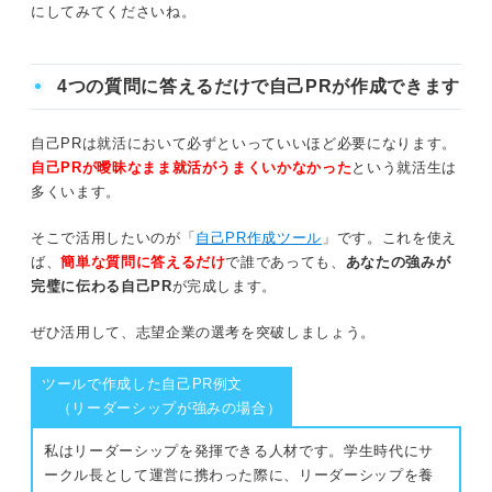
にしてみてくださいね。
②具体的なエピソードを入れる
③仕事にどのように活かせるか記載する
4つの質問に答えるだけで自己PRが作成できます
減点を回避！ 履歴書に「私の特徴」を書く際の注意点
自己PRは就活において必ずといっていいほど必要になります。
自己PRが曖昧なまま就活がうまくいかなかった
という就活生は
①自分を良く見せようとしすぎない
多くいます。
②複数の内容をアピールしない
そこで活用したいのが「
自己PR作成ツール
」です。これを使え
ば、
簡単な質問に答えるだけ
で誰であっても、
あなたの強みが
③特になしと書かない
完璧に伝わる自己PR
が完成します。
ぜひ活用して、志望企業の選考を突破しましょう。
内容や職種別に解説！ 「私の特徴」を伝える例文5選
ツールで作成した自己PR例文
例文①営業×粘り強さ
（リーダーシップが強みの場合）
例文②事務×真面目
私はリーダーシップを発揮できる人材です。学生時代にサ
ークル長として運営に携わった際に、リーダーシップを養
例文③販売×コミュニケーション能力