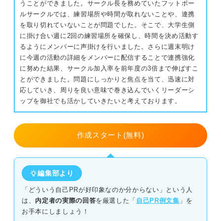
うことができました。サークル長を務めていたフットボー
ルサークルでは、練習場所や時間が取れないことや、連携
例文④経理×丁寧さ
を取り切れていないことが問題でした。そこで、大学生側
に掛け合い週に2回の練習場所を確保し、時間を決め活動す
例文⑤接客×臨機応変
るようにメンバーに声掛けを行いました。さらに週末明け
に今週の活動の詳細をメンバーに配信することで連携強化
書くことがないなら要チェック！ 「私の特徴」を見つけ
に努めた結果、サークル加入率を前年度の3倍まで伸ばすこ
る3つの方法
とができました。問題にしっかりと焦点を当て、迅速に対
応していき、周りを良い意味で巻き込んでいくリーダーシ
①長所や短所を思いつく限り書き出してみる
ップを御社でも活かしていきたいと考えております。
②短所を長所に変換する
作成スタート(無料)
③他人の意見を取り入れる
履歴書の「私の特徴」を魅力的に書いて選考を有利に進め
編集部より
よう
「どういう自己PRが好印象なのか分からない」という人
は、
内定者の実際の回答
を厳選した「
自己PR例文集
」を
お手本にしましょう！