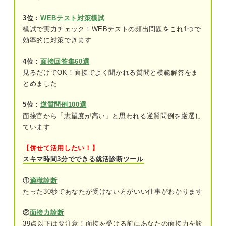
履歴書で「私の特徴」を魅力的に伝えるための3つ
のコツ
3位：
WEBテスト対策模試
①短所ではなく長所をアピールする
模試で実力チェック！WEBテストの頻出問題をこれ1つで
効率的に対策できます
②具体的なエピソードを入れる
4位：
面接回答集60選
③仕事にどのように活かせるか記載する
見るだけでOK！面接でよく聞かれる質問と模範解答をま
とめました
減点を回避！ 履歴書に「私の特徴」を書く際の注
5位：
逆質問例100選
意点
面接官から「志望度が高い」と思われる逆質問例を厳選し
①自分を良く見せようとしすぎない
ています
②複数の内容をアピールしない
【併せて活用したい！】
スキマ時間3分でできる就活診断ツール
③特になしと書かない
①
適職診断
内容や職種別に解説！ 「私の特徴」を伝える例文5
たった30秒であなたが受けない方がいい仕事がわかります
選
②
面接力診断
例文①営業×粘り強さ
39点以下は要注意！面接を受ける前にあなたの面接力を診