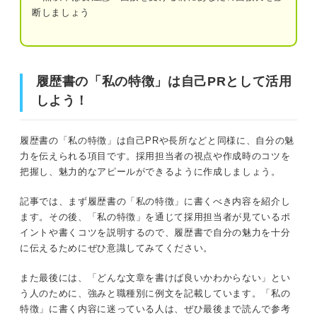
断しましょう
例文②事務×真面目
例文③販売×コミュニケーション能力
履歴書の「私の特徴」は自己PRとして活用しよう！
例文④経理×丁寧さ
履歴書の「私の特徴」は自己PRとして活用
履歴書の「私の特徴」の欄には長所や特技を書こう！
しよう！
例文⑤接客×臨機応変
履歴書の「私の特徴」を通じて採用担当者は何を見てい
書くことがないなら要チェック！ 「私の特徴」を
る？
履歴書の「私の特徴」は自己PRや長所などと同様に、自分の魅
見つける3つの方法
力を伝えられる項目です。採用担当者の視点や作成時のコツを
把握し、魅力的なアピールができるように作成しましょう。
①性格や人柄が自社に合っているか
①長所や短所を思いつく限り書き出してみ
る
記事では、まず履歴書の「私の特徴」に書くべき内容を紹介し
②入社してからどのように働いてくれそうか
②短所を長所に変換する
ます。その後、「私の特徴」を通じて採用担当者が見ているポ
イントや書くコツを説明するので、履歴書で自分の魅力を十分
③自己分析が正確にできているか
③他人の意見を取り入れる
に伝えるためにぜひ意識してみてください。
履歴書で「私の特徴」を魅力的に伝えるための3つのコツ
また最後には、「どんな文章を書けば良いかわからない」とい
履歴書の「私の特徴」を魅力的に書いて選考を有利
う人のために、強みと職種別に例文を記載しています。「私の
に進めよう
①短所ではなく長所をアピールする
特徴」に書く内容に迷っている人は、ぜひ最後まで読んで参考