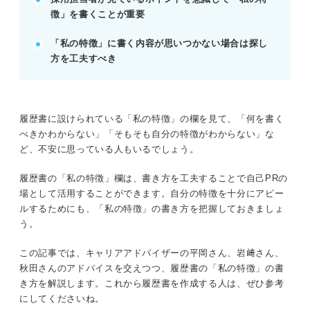
記事の該当箇所を見る
徴」を書くことが重要
履歴書の「私の特徴」は自己PRとして活用し
よう！
「私の特徴」に書く内容が思いつかない場合は探し
履歴書の「私の特徴」の欄には長所や特技を書
方を工夫すべき
こう！
履歴書の「私の特徴」を通じて採用担当者は何
を見ている？
履歴書で「私の特徴」を魅力的に伝えるための
履歴書に設けられている「私の特徴」の欄を見て、「何を書く
コツ
べきかわからない」「そもそも自分の特徴がわからない」な
ど、不安に思っている人もいるでしょう。
※AIの特性上、間違いが含まれている場合があります。記事本文
履歴書の「私の特徴」欄は、書き方を工夫することで自己PRの
と併せてご確認ください。
場として活用することができます。自分の特徴を十分にアピー
ルするためにも、「私の特徴」の書き方を把握しておきましょ
う。
この記事では、キャリアアドバイザーの平岡さん、岩﨑さん、
秋田さんのアドバイスを交えつつ、履歴書の「私の特徴」の書
き方を解説します。これから履歴書を作成する人は、ぜひ参考
にしてくださいね。