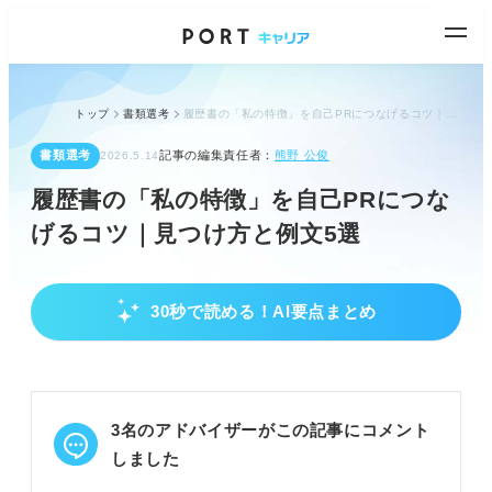
トップ
書類選考
履歴書の「私の特徴」を自己PRにつなげるコツ｜見つけ方と例文5選
書類選考
記事の編集責任者：
熊野 公俊
2026.5.14
履歴書の「私の特徴」を自己PRにつな
げるコツ｜見つけ方と例文5選
30秒で読める！AI要点まとめ
「私の特徴」欄は自己PRのチャンス！
「私の特徴」欄は自己PRとして活用できる。
長所や特技を企業の求める人物像に合わせて書く。
他の項目で伝えきれない強みをアピールしよう。
3名のアドバイザーがこの記事にコメント
POINT：採用担当者が興味を持ち、面接で深掘りさ
しました
れる重要項目。