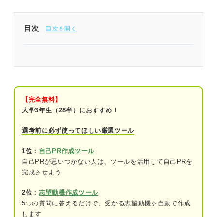
目次
履歴書の「私の特徴」は自己PRとして活用しよ
う！
履歴書の「私の特徴」の欄には長所や特技を書こ
う！
【完全無料】
大学3年生（28卒）におすすめ！
履歴書の「私の特徴」を通じて採用担当者は何を見
ている？
選考前に必ず使ってほしい厳選ツール
①性格や人柄が自社に合っているか
1位：
自己PR作成ツール
自己PRが思いつかない人は、ツールを活用して自己PRを
②入社してからどのように働いてくれそう
完成させよう
か
2位：
志望動機作成ツール
③自己分析が正確にできているか
5つの質問に答えるだけで、受かる志望動機を自動で作成
します