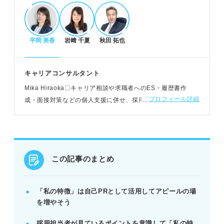
採用担当者が注目するポイントと書き方のコツ
企業との相性や入社後の貢献度を伝える。
平岡 美香
岩﨑 千夏
秋田 拓也
正確な自己分析ができているかを示す。
長所を具体的なエピソードと仕事への活かし方で示
す。
キャリアコンサルタント
例：リーダーシップをサークル活動での成果と入社
Mika Hiraoka〇キャリア相談や求職者へのES・履歴書作
後の貢献に繋げる。
プロフィール詳細
成・面接対策などの個人支援に併せ、採用や育成・働き方改
革などに人事として従事。講師歴は10年以上でセミナーやテ
レビ出演など幅広く活躍中
特徴の見つけ方と減点回避の注意点
嘘は書かず、アピールは一つに絞り込む。
「特になし」は避け、スペースを埋める。
この記事のまとめ
短所を長所に変換し、他己分析も活用する。
POINT：企業研究で求める人物像を把握し、合致す
「私の特徴」は自己PRとして活用してアピールの場
る特徴を選ぼう。
を増やそう
採用担当者が見ているポイントを意識して「私の特