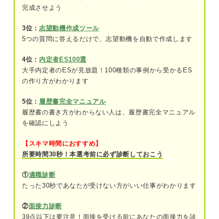
デメリット
完成させよう
3位：
志望動機作成ツール
キャリア支援のプロに聞いた！ ESでの語尾は評価
5つの質問に答えるだけで、志望動機を自動で作成します
対象に入る？
4位：
内定者ES100選
ESの「ですます」「である」を使い分ける4つのテ
大手内定者のESが見放題！100種類の事例から受かるES
クニック
の作り方がわかります
決められた文字数で選ぶ
5位：
履歴書完全マニュアル
自己アピールの内容によって選ぶ
履歴書の書き方がわからない人は、履歴書完全マニュアル
を確認にしよう
業界や業種の特性によって選ぶ
【スキマ時間におすすめ】
ESの項目で語尾を選ぶ
所要時間30秒！本選考前に必ず診断しておこう
油断はNG！ 「ですます調」含めた3つの注意点
①
適職診断
たった30秒であなたが受けない方がいい仕事がわかります
語尾の不揃いに注意する
②
面接力診断
不自然な敬語や話し言葉になっていないか
39点以下は要注意！面接を受ける前にあなたの面接力を診
注意する