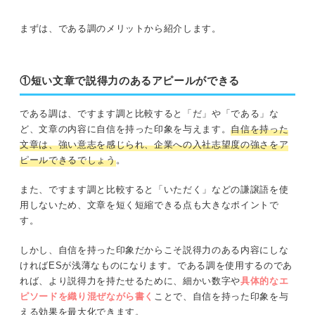
まずは、である調のメリットから紹介します。
①短い文章で説得力のあるアピールができる
である調は、ですます調と比較すると「だ」や「である」な
ど、文章の内容に自信を持った印象を与えます。
自信を持った
文章は、強い意志を感じられ、企業への入社志望度の強さをア
ピールできるでしょう
。
また、ですます調と比較すると「いただく」などの謙譲語を使
用しないため、文章を短く短縮できる点も大きなポイントで
す。
しかし、自信を持った印象だからこそ説得力のある内容にしな
ければESが浅薄なものになります。である調を使用するのであ
れば、より説得力を持たせるために、細かい数字や
具体的な
エ
ピソードを織り混ぜながら書く
ことで、自信を持った印象を与
える効果を最大化できます。