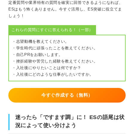
定番質問や業界特有の質問を確実に回答できるようになれば、
不自然な敬語や話し言葉になっていないか注意する
ESはもう怖くありません。今すぐ活用し、ES突破に役立てま
しょう！
同じ語尾が何度も連続していないか注意する
これらの質問にすぐに答えられる！（一部）
ESに「ですます」「である」を用いた項目ごとの例文
・志望動機を教えてください。
・学生時代に頑張ったことを教えてください。
自己PR：ですます調
・自己PRをお願いします。
・挫折経験や苦労した経験を教えてください。
自己PR：である調
・入社後にやりたいことは何ですか？
・入社後にどのような仕事がしたいですか。
医療系の志望動機：ですます調
営業系の志望動機：である調
今すぐ作成する（無料）
ESは「ですます」が一般的！ 効果的な使い分けでアピー
ルしよう
迷ったら「ですます調」に！ ESの語尾は状
況によって使い分けよう