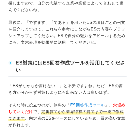
デメリット
授しますので、自分の志望する企業や業種によって合わせて選
んでくださいね。
キャリア支援のプロに聞いた！ ESでの語尾は評価対象に
最後に、「ですます」「である」を用いたESの項目ごとの例文
入る？
を紹介しますので、これらを参考にしながらESの内容をブラッ
シュアップしてください。ESで自分の魅力をアピールするため
ESの「ですます」「である」を使い分ける4つのテクニッ
にも、文末表現を効果的に活用してくださいね。
ク
決められた文字数で選ぶ
ES対策にはES回答作成ツールを活用してくださ
い
自己アピールの内容によって選ぶ
「ESがなかなか書けない…」と不安ですよね。ただ、ESの書
業界や業種の特性によって選ぶ
き方が分からず対策しようにも出来ない人は多いはず。
ESの項目で語尾を選ぶ
そんな時に役立つのが、無料の「
ES回答作成ツール
」。
穴埋め
していくだけ
で、
定番質問から業界特有の質問まで一発で作成
油断はNG！ 「ですます調」含めた3つの注意点
できます
。内定者のESをベースにしているため、質の高い文章
が作れます。
語尾の不揃いに注意する