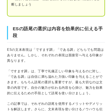
断しましょう
同じ語尾が何度も連続していないか注意す
る
ESの語尾の選択は内容を効果的に伝える手段
ESに「ですます」「である」を用いた項目ごとの
ESの語尾の選択は内容を効果的に伝える手
迷ったら「ですます調」に！ ESの語尾は状況によって使
例文
段
い分けよう
自己PR：ですます調
ESの語尾を「ですます」に統一するメリット・デメリッ
ESの文末表現は「ですます調」「である調」どちらでも問題は
自己PR：である調
ト
ありません。しかし、それぞれの表現は面接官へ与える印象が
異なります。
医療系の志望動機：ですます調
メリット
営業系の志望動機：である調
「ですます調」は、丁寧で礼儀正しい印象を与えるのに対し、
「である調」は自信に満ち溢れた力強い印象を与えることがで
デメリット
きます。もちろん語尾の選択も重要ですが、最も大切なのは文
ESは「ですます」が一般的！ 効果的な使い分けで
章の内容です。自分の魅力が伝わる内容を心掛け、魅力を効果
アピールしよう
ESの語尾を「である」に統一するメリット・デメリット
的に伝えるための手段として語尾を使い分けましょう。
メリット
この記事では、それぞれの語尾を使用するメリットやデメリッ
トを解説します。さらに、文末表現を使い分けるノウハウも伝