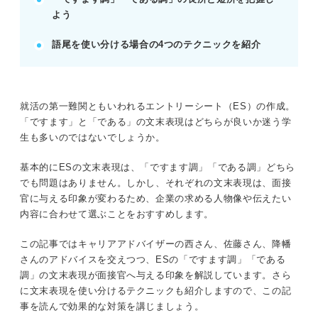
よう
見直す。
語尾はあくまで手段、ESは内容の充実が最も重要で
語尾を使い分ける場合の4つのテクニックを紹介
ある。
POINT：第三者チェックで誤字脱字や不自然な表現
を防ごう。
就活の第一難関ともいわれるエントリーシート（ES）の作成。
「ですます」と「である」の文末表現はどちらが良いか迷う学
記事の該当箇所を見る
生も多いのではないでしょうか。
ESの語尾の選択は内容を効果的に伝える手段
迷ったら「ですます調」に！ ESの語尾は状況
基本的にESの文末表現は、「ですます調」「である調」どちら
によって使い分けよう
でも問題はありません。しかし、それぞれの文末表現は、面接
ESの語尾を「ですます」に統一するメリッ
官に与える印象が変わるため、企業の求める人物像や伝えたい
ト・デメリット
内容に合わせて選ぶことをおすすめします。
ESの語尾を「である」に統一するメリット・
デメリット
この記事ではキャリアアドバイザーの西さん、佐藤さん、降幡
さんのアドバイスを交えつつ、ESの「ですます調」「である
調」の文末表現が面接官へ与える印象を解説しています。さら
※AIの特性上、間違いが含まれている場合があります。記事本文
に文末表現を使い分けるテクニックも紹介しますので、この記
と併せてご確認ください。
事を読んで効果的な対策を講じましょう。