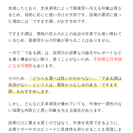
先述したとおり、文末表現によって面接官へ与える印象は異な
るため、目的に応じた使い分けが大切です。語尾の選択に迷っ
た場合には「ですます調」がおすすめです。
ですます調は、普段の目上の人との会話や文章でも使い慣れて
いるため、面接官からの印象が落ちることはありません。
一方で「である調」は、説得力が必要な小論文やレポートなど
を書く機会がない限り、使うことがないため、
不自然な日本語
になる可能性
もあります。
そのため、
「どちらを選べば良いかわからない」「である調は
自信がない」という人は、普段からなじみのある「ですます
調」をおすすめします
。
しかし、どんなに文末表現が優れていても、中身が一貫性のな
い浅薄な内容だと悪い印象を与える場合があります。
語尾だけに重きを置くのではなく、中身を充実できるように、
企業リサーチやエピソードに具体性を持たせることを意識しま