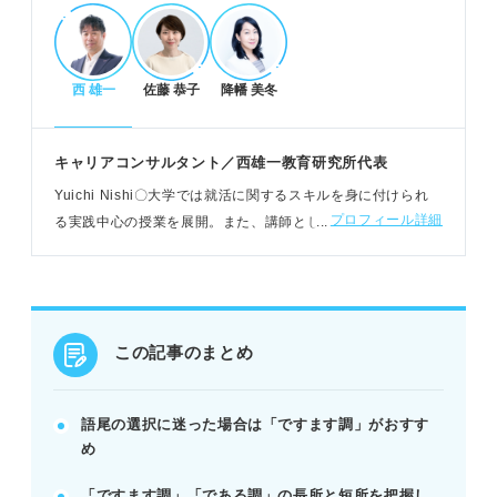
POINT：語尾は内容を効果的に伝える手段と捉えよ
う。
西 雄一
佐藤 恭子
降幡 美冬
「ですます調」と「である調」の特性
ですます調は丁寧で読みやすいが、長文や単調にな
キャリアコンサルタント／西雄一教育研究所代表
ることも。
Yuichi Nishi〇大学では就活に関するスキルを身に付けられ
である調は説得力がありインパクト大だが、威圧的
プロフィール詳細
る実践中心の授業を展開。また、講師として企業で新人や中
に映る場合も。
堅社員に向けてコミュニケーション研修、キャリアコンサル
それぞれのメリット・デメリットを理解し適切に選
ティングをおこなっている
択しよう。
例：協調性アピールなら「ですます」、責任感なら
「である」。
この記事のまとめ
効果的な使い分けと最終チェック
語尾の選択に迷った場合は「ですます調」がおすす
文字数、アピール内容、業界、ES項目で語尾を使い
め
分ける。
「ですます調」「である調」の長所と短所を把握し
語尾の不揃い、不自然な敬語、連続使用に注意して