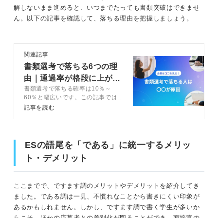
解しないまま進めると、いつまでたっても書類突破はできませ
ん。以下の記事を確認して、落ちる理由を把握しましょう。
関連記事
書類選考で落ちる6つの理
由｜通過率が格段に上がる
書類選考で落ちる確率は10％～
5つの基本を解説
60％と幅広いです。この記事では
書類選考で落ちないための基本ポイ
記事を読む
ントと通過率アップのための差別化
のコツをキャリアコンサルタントが
プロの現場目線で解説します。基本
と差別化を押さえて書類選考を通過
ESの語尾を「である」に統一するメリッ
しましょう。
ト・デメリット
ここまでで、ですます調のメリットやデメリットを紹介してき
ました。である調は一見、不慣れなことから書きにくい印象が
あるかもしれません。しかし、ですます調で書く学生が多いか
らこそ、ほかの応募者との差別化が図ることができ、面接官の