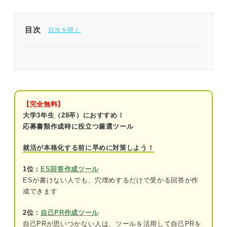
目次
ESの語尾の選択は内容を効果的に伝える手段
迷ったら「ですます調」に！ ESの語尾は状況によ
って使い分けよう
【完全無料】
ESの語尾を「ですます」に統一するメリット・デ
大学3年生（28卒）におすすめ！
メリット
応募書類作成時に役立つ厳選ツール
メリット
就活が本格化する前に早めに対策しよう！
デメリット
1位：
ES回答作成ツール
ESが書けない人でも、穴埋めするだけで受かる回答が作
ESの語尾を「である」に統一するメリット・デメ
成できます
リット
2位：
自己PR作成ツール
メリット
自己PRが思いつかない人は、ツールを活用して自己PRを