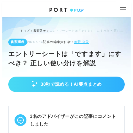
トップ
書類選考
エントリーシートは「ですます」にすべき？ 正しい使い分けを解説
書類選考
記事の編集責任者：
熊野 公俊
2026.5.14
エントリーシートは「ですます」にす
べき？ 正しい使い分けを解説
30秒で読める！AI要点まとめ
ES語尾の基本と選択基準
ESの語尾は「ですます調」「である調」どちらでも
問題ない。
面接官に与える印象が異なるため、企業や内容で使
3名のアドバイザーがこの記事にコメント
い分ける。
迷ったら「ですます調」を選び、丁寧な印象を与え
しました
るのが無難。