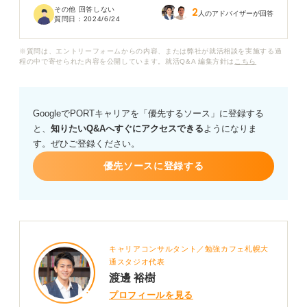
その他 回答しない
2
ただ、仕事を続ける限り体調が改善する見込みも低いた
人のアドバイザーが回答
質問日：
2024/6/24
め、退職するのが自分にとってベストだと思っていま
す。体調不良が理由でも円満に退職するコツがあれば教
※質問は、エントリーフォームからの内容、または弊社が就活相談を実施する過
えていただきたいです。
程の中で寄せられた内容を公開しています。就活Q&A 編集方針は
こちら
GoogleでPORTキャリアを「優先するソース」に登録する
と、
知りたいQ&Aへすぐにアクセスできる
ようになりま
す。ぜひご登録ください。
優先ソースに登録する
キャリアコンサルタント／勉強カフェ札幌大
通スタジオ代表
渡邊 裕樹
プロフィールを見る