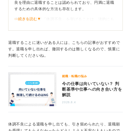
良を理由に退職することは認められており、円満に退職
するための具体的な方法も存在します。
⋯続きを読む▼
退職理由として「体調不良」を挙げることは、法的にも
問題なく、無期雇用の場合はいつでも退職を申し出るこ
とが可能です。また、有期雇用の場合でも、やむを得な
い事由があれば退職が認められます。
退職することに迷いがある人には、こちらの記事がおすすめで
円満に退職するためには、まず直属の上司に退職の意向
す。退職を申し出れば、撤回するのは難しくなるので、慎重に
を伝え、理由として体調不良を正直に説明することが大
判断してくださいね。
切です。体調不良は、本人の努力だけでは解決できない
問題であり、多くの場合、理解を得やすい理由です。
就職・転職の悩み
退職を決断したらなるべく早めに伝えるのが円満退
今の仕事は向いていない？ 判
職への第一歩
断基準や仕事への向き合い方を
解説
退職の際には、可能な限り引き継ぎをおこない、会社の
2026.8.4
私物を整理するなど、最低限の責任を果たしましょう。
診断書の提出が求められることは少ないですが、スムー
ズな退職のためには、医師の診断書を用意することも一
体調不良による退職を申し出ても、引き留められたり、退職願
つの方法です。
を受理してもらえなかったらどうしようと不安な人もいるので