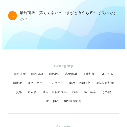
最終面接に落ちて辛いのですがどう立ち直れば良いです
5
か？
Category
書類選考
自己分析
自己PR
志望動機
面接対策
GD・GW
面接後
就活マナー
インターン
業界・企業研究
筆記試験対策
資格
内定後
就職・転職の悩み
既卒
第二新卒
その他
就活Q&A
SPI練習問題
Adviser