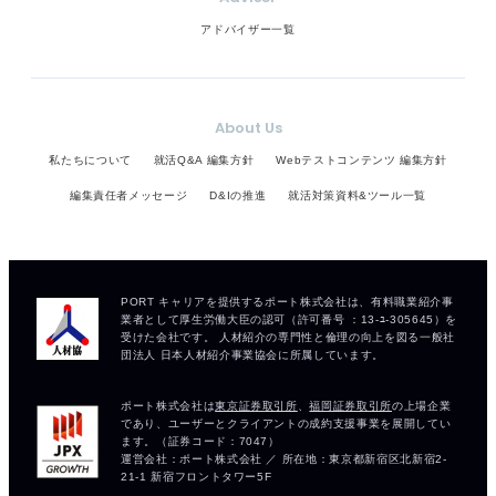
アドバイザー一覧
About Us
私たちについて
就活Q&A 編集方針
Webテストコンテンツ 編集方針
編集責任者メッセージ
D&Iの推進
就活対策資料&ツール一覧