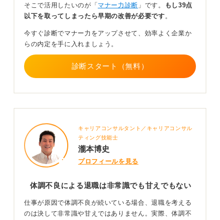
そこで活用したいのが「
マナー力診断
」です。
もし39点
逆に、上司自身が体調を崩した経験があったり、仕事に
以下を取ってしまったら早期の改善が必要です
。
対する価値観は人それぞれだという考えを持っていれ
ば、質問者さんの判断に肯定的な反応を示してくれるか
今すぐ診断でマナー力をアップさせて、効率よく企業か
もしれません。
らの内定を手に入れましょう。
退職理由に引け目を感じず正直に伝えて大丈夫
診断スタート（無料）
円満に退職したいという気持ちももちろん大切ではあり
ますが、一番はご自身の健康です。退職する職場に対し
てどう思われるかということを気にしすぎて退職のタイ
ミングをのがし、さらに健康上の大きな問題が起こって
キャリアコンサルタント／キャリアコンサル
は元も子もありません。
ティング技能士
瀧本博史
「立つ鳥跡を濁さず」というようにできる範囲での引継
ぎをおこない、最低限で良いので誠意を示すことも大切
プロフィールを見る
ですね。大事なのは自分自身の健康と人生です。退職理
由は正直にそして前向きに会社に伝えましょう。
体調不良による退職は非常識でも甘えでもない
仕事が原因で体調不良が続いている場合、退職を考える
7
のは決して非常識や甘えではありません。実際、体調不