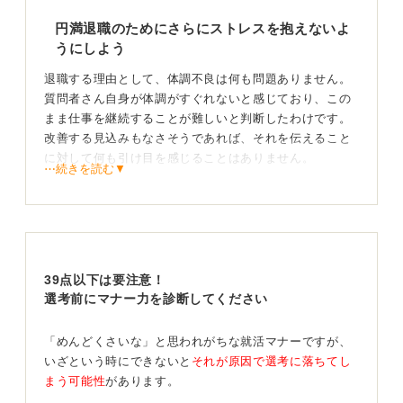
円満退職のためにさらにストレスを抱えないよ
うにしよう
退職する理由として、体調不良は何も問題ありません。
質問者さん自身が体調がすぐれないと感じており、この
まま仕事を継続することが難しいと判断したわけです。
改善する見込みもなさそうであれば、それを伝えること
に対して何も引け目を感じることはありません。
⋯続きを読む▼
心配されていることですが「体調不良」による退職は非
常識でも甘えでもないので、それほど心配せずに正直に
会社に伝えるのが良いかと思います
とはいえ、退職理由に対してどのように感じるかは「人
39点以下は要注意！
それぞれ」という面もあります。
選考前にマナー力を診断してください
たとえば上司が「仕事はプライベートを犠牲にしてでも
成果を上げるべきものだ。仕事と家庭の予定がぶつかっ
「めんどくさいな」と思われがちな就活マナーですが、
たときは当然仕事をとるだろう」という考え方の人であ
いざという時にできないと
それが原因で選考に落ちてし
れば、体調不良という退職理由に対して何かしら納得い
まう可能性
があります。
かない感覚を覚えるかもしれません。