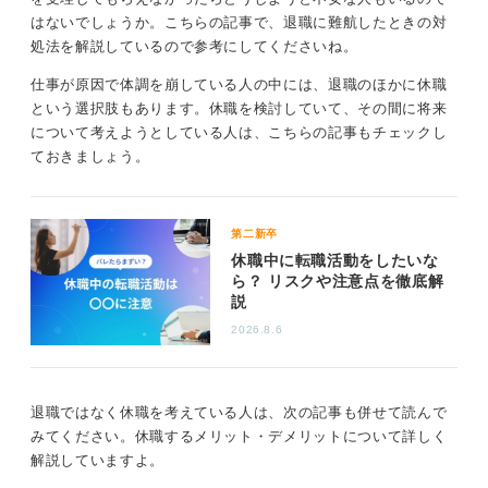
はないでしょうか。こちらの記事で、退職に難航したときの対
円満退職のコツとしては、体調不良の状況をできるだけ
処法を解説しているので参考にしてくださいね。
早期に上司や同僚に伝え、理解を求めることが重要で
す。
仕事が原因で体調を崩している人の中には、退職のほかに休職
という選択肢もあります。休職を検討していて、その間に将来
また、退職理由を伝える際には、感謝の気持ちを忘れず
について考えようとしている人は、こちらの記事もチェックし
に、今後のキャリアに向けて前向きな姿勢を示すことも
ておきましょう。
大切です。
体調不良で退職する場合でも、転職活動では体調が回復
していることを強調し、前職での経験を活かして新たな
第二新卒
スタートを切る意欲を見せることが推奨されます。
休職中に転職活動をしたいな
ら？ リスクや注意点を徹底解
7
説
2026.8.6
退職ではなく休職を考えている人は、次の記事も併せて読んで
みてください。休職するメリット・デメリットについて詳しく
解説していますよ。