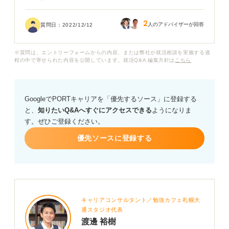
作りをしていきたいと思っています。
2
具体的に過去の経験をお伝えすると、高校までは帰宅部
人のアドバイザーが回答
質問日：
2022/12/12
で、大学に入ってサークルに入ったものの活動がない状
態です。さらに普段はただ普通に授業を受けていたり、
※質問は、エントリーフォームからの内容、または弊社が就活相談を実施する過
スーパーやコンビニでレジ打ちをしていたりするくらい
程の中で寄せられた内容を公開しています。就活Q&A 編集方針は
こちら
の経験しかアピールするものがありません。
ちなみにGPA等も普通で成績優秀者という訳でもありま
GoogleでPORTキャリアを「優先するソース」に登録する
せん。
と、
知りたいQ&Aへすぐにアクセスできる
ようになりま
す。ぜひご登録ください。
これから就活ネタ作りをするために本格的に活動をしよ
うと思いますが面接官からウケのいい経験は何になりま
優先ソースに登録する
すか？
ぜひ教えていただきたいです。よろしくお願いします。
キャリアコンサルタント／勉強カフェ札幌大
通スタジオ代表
渡邊 裕樹