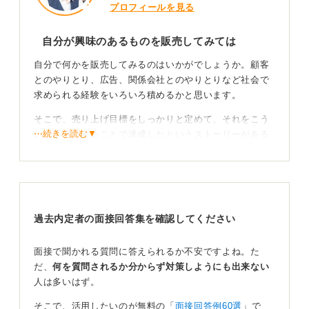
プロフィールを見る
自分が興味のあるものを販売してみては
自分で何かを販売してみるのはいかがでしょうか。顧客
とのやりとり、広告、関係会社とのやりとりなど社会で
求められる経験をいろいろ積めるかと思います。
そこで、売り上げ目標をしっかりと定めて、それをこう
⋯続きを読む▼
いう工夫をすることで達成したというストーリーがある
とより魅力的かと思います。
注意点としては、自分が興味を持てるものでなければあ
る程度力を注いで活動できないので、何を扱うかはしっ
かり考えて決めた方が良いでしょう。
過去内定者の面接回答集を確認してください
0
面接で聞かれる質問に答えられるか不安ですよね。た
だ、
何を質問されるか分からず対策しようにも出来ない
人は多いはず。
そこで、活用したいのが無料の「
面接回答例60選
」で