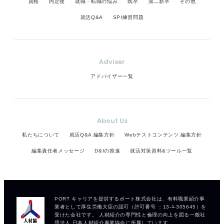
資格
内定後
就職・転職の悩み
既卒
第二新卒
その他
就活Q&A
SPI練習問題
Adviser
アドバイザー一覧
About Us
私たちについて
就活Q&A 編集方針
Webテストコンテンツ 編集方針
編集責任者メッセージ
D&Iの推進
就活対策資料&ツール一覧