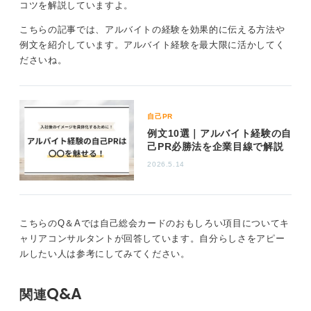
ードなどの処理をおこなったりと顧客に対して多数のか
コツを解説していますよ。
かわりを持つ仕事となります。
こちらの記事では、アルバイトの経験を効果的に伝える方法や
そして、お店と顧客をつなぐ唯一の役割でもあり、レジ
例文を紹介しています。アルバイト経験を最大限に活かしてく
の方の対応次第ではお店の印象も大きく変わる重要なお
ださいね。
仕事です。
大切なのはどのようなところに責任感を持って顧客や社
員、他の従業員の方とかかわったかになります。
自己PR
例文10選｜アルバイト経験の自
0
己PR必勝法を企業目線で解説
2026.5.14
こちらのQ＆Aでは自己総会カードのおもしろい項目についてキ
ャリアコンサルタントが回答しています。自分らしさをアピー
ルしたい人は参考にしてみてください。
Q&A
関連