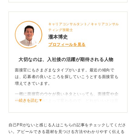
キャリアコンサルタント／キャリアコンサル
ティング技能士
瀧本博史
プロフィールを見る
大切なのは、入社後の活躍が期待される人物
面接官にもさまざまなタイプがいます。最近の傾向で
は、応募者の良いところを探していこうとする面接官も
増えてきています。
一概に面接官のウケが良いネタといっても、面接官や企
⋯続きを読む▼
業の目指すものによって変わるので、どれがいいとは言
い切れません。大切なのは、「そこの会社に入社して期
待ができそうな人物かどうか」ということです。
レジのアルバイトは、ただお会計をおこなうだけでな
自己PRがないと感じる人はこちらの記事をチェックしてくださ
く、並んでいる方にお声がけしたり、複雑なポイントカ
い。アピールできる題材を見つける方法やわかりやすく伝える