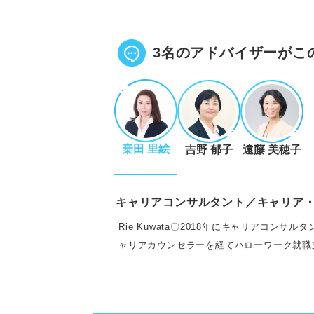
人柄や性格重視の新方式で人物像
公益性への貢献意欲をアピールし
POINT：公務員の働き方に合う
3名のアドバイザーがこ
評価される自己PRの作り方
結論から伝え、具体的なエピソー
桒田 里絵
吉野 郁子
遠藤 美穂子
強みを公務員の仕事にどう活かす
コミュニケーション力など7つの
例：市民の声を聞き、安心安全な
キャリアコンサルタント／キャリア
Rie Kuwata〇2018年にキャリアコン
ャリアカウンセラーを経てハローワーク就職支
失敗しないための注意点と例文活
けている
民間企業との違いを理解し、公益
志望する公務員の種類や職種に合