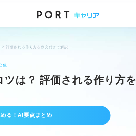
は？ 評価される作り方を例文付きで解説
公俊
コツは？ 評価される作り方
読める！AI要点まとめ
イント
PRは最重要。