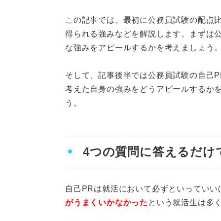
この記事では、最初に公務員試験の配点比
OK例文④忍耐力・ストレ
得られる強みなどを解説します。まずは公
OK例文⑤柔軟性
な強みをアピールするかを考えましょう
OK例文⑥責任感
そして、記事後半では公務員試験の自己P
考えた自身の強みをどうアピールするか
OK例文⑦論理的思考力
う。
NG例文①民間企業と公
NG例文②地方公務員と
4つの質問に答えるだけ
NG例文③その職種に求
NG例文④公務員の業務
自己PRは就活において必ずといっていい
がうまくいかなかった
という就活生は多
民間企業との違いを押さえて公