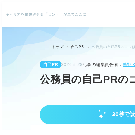
キャリアを前進させる「ヒント」が全てここに
トップ
自己PR
公務員の自己PRのコツ
自己PR
2026.5.29
記事の編集責任者：
熊野 
公務員の自己PRの
30秒で
公務員自己PRの重要性と評価ポ
面接比重が高い公務員試験で自己