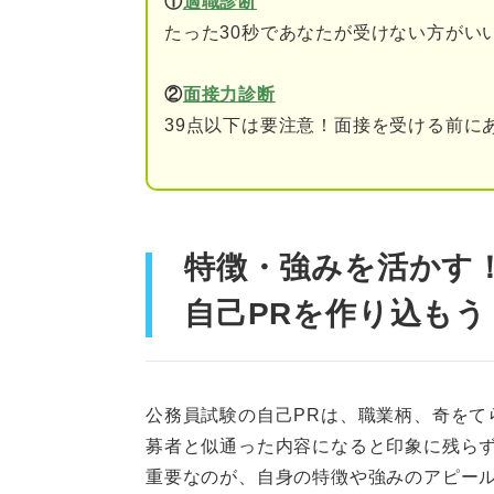
①
適職診断
たった30秒であなたが受けない方がい
その特徴・強みを仕事に
②
面接力診断
事前に知っておこう！ 公務員の
39点以下は要注意！面接を受ける前に
民間企業と公務員の違い
地方公務員と国家公務員
その職種に求められてい
特徴・強みを活かす
公務員の業務は誰でもで
自己PRを作り込もう
NGも紹介！ 公務員の自己PR
OK例文①コミュニケーシ
公務員試験の自己PRは、職業柄、奇をて
OK例文②問題解決能力
募者と似通った内容になると印象に残ら
重要なのが、自身の特徴や強みのアピー
OK例文③協調性