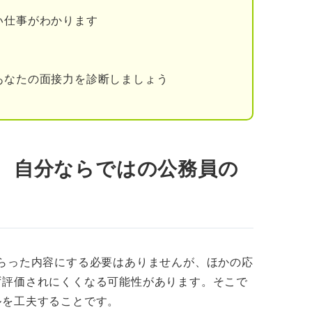
い仕事がわかります
どう活かすかをアピールする
自己PRの失敗例
あなたの面接力を診断しましょう
を理解できていない
の区別ができていない
ない強みをアピールしている
！ 自分ならではの公務員の
きると思っている
の例文を特徴・強み別で紹介
ョン能力
らった内容にする必要はありませんが、ほかの応
ず評価されにくくなる可能性があります。そこで
ルを工夫することです。