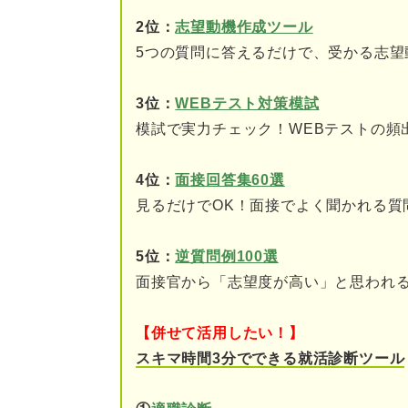
①コミュニケーション能
2位：
志望動機作成ツール
5つの質問に答えるだけで、受かる志望
②問題解決能力
③協調性
3位：
WEBテスト対策模試
模試で実力チェック！WEBテストの頻
④忍耐力・ストレス耐性
4位：
面接回答集60選
⑤柔軟性
見るだけでOK！面接でよく聞かれる質
⑥責任感
5位：
逆質問例100選
⑦論理的思考力
面接官から「志望度が高い」と思われ
基本をマスターしよう！ 公務員
【併せて活用したい！】
最初に何が特徴・強みか
スキマ時間3分でできる就活診断ツール
特徴・強みを発揮した具