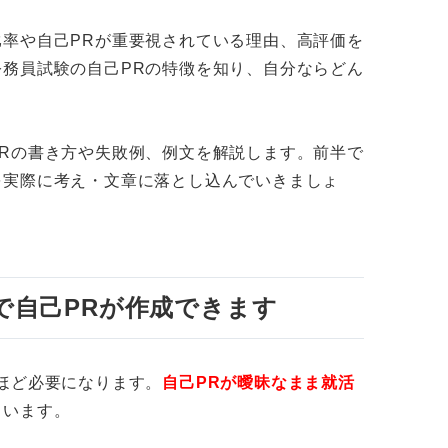
率や自己PRが重要視されている理由、高評価を
ス耐性
務員試験の自己PRの特徴を知り、自分ならどん
。
Rの書き方や失敗例、例文を解説します。前半で
を実際に考え・文章に落とし込んでいきましょ
務員の違いを理解できていない
国家公務員の区別ができていない
で自己PRが作成できます
められていない強みをアピールしている
は誰でもできると思っている
ほど必要になります。
自己PRが曖昧なまま就活
くいます。
務員ならではの自己PRを作成しよう！