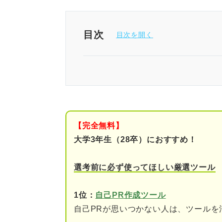
目次
特徴・強みを活かす！ 自分な
自己PRの重要度は？ 公務員の
公務員試験において自己PRが
【完全無料】
人柄や性格を重視して採
大学3年生（28卒）におすすめ！
公務員の働き方に合って
選考前に必ず使ってほしい厳選ツール
把握しておこう！ 公務員試験と
1位：
自己PR作成ツール
自己PRが思いつかない人は、ツールを
公務員の自己PRで高評価を得