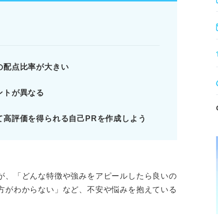
己PRを作成する。
る表現は避ける。
の配点比率が大きい
ではの公務員の自己PRを作り込もう
ントが異なる
各試験の配点比率
重要視されている理由
て高評価を得られる自己PRを作成しよう
民間企業の自己PRの違い
ります。記事本文と併せてご確認ください。
が、「どんな特徴や強みをアピールしたら良いの
方がわからない」など、不安や悩みを抱えている