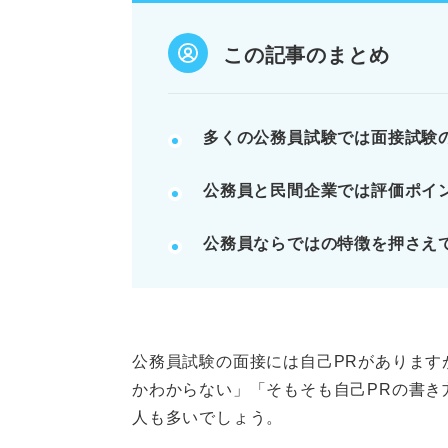
例文を参考に、自分ならではの自
この記事のまとめ
POINT：公務員の業務を軽視す
記事の該当箇所を見る
多くの公務員試験では面接試験
特徴・強みを活かす！ 自分なら
公務員と民間企業では評価ポイ
自己PRの重要度は？ 公務員の
公務員試験において自己PRが
公務員ならではの特徴を押さえ
把握しておこう！ 公務員試験と
※AIの特性上、間違いが含まれている場合があ
公務員試験の面接には自己PRがあります
かわからない」「そもそも自己PRの書き
人も多いでしょう。