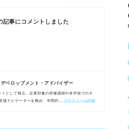
が評価される。
差別化を図る。
強みを明確に。
の記事にコメントしました
ドで強みを裏付ける。
か具体的に示す。
強みが評価対象。
地域を作る。
・デベロップメント・アドバイザー
サルタントとして独立。企業対象の研修講師や各学校でのキ
プロフィール詳細
援ナビゲーターを務め、年間約3,000名の相談を受
用
性を意識する。
った強みをアピール。