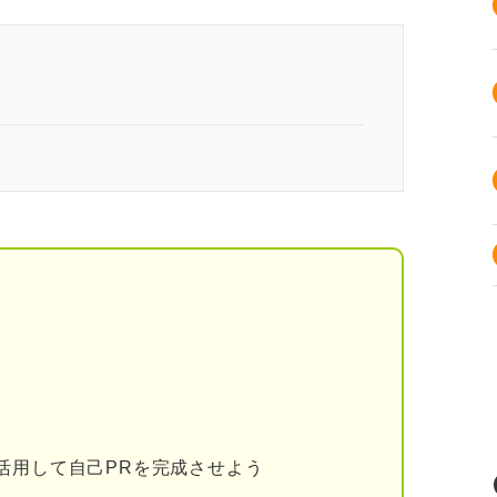
らではの公務員の自己PRを作り込もう
各試験の配点比率
重要視されている理由
用する自治体が多いため
いるか確かめるため
民間企業の自己PRの違い
活用して自己PRを完成させよう
られる特徴・強み