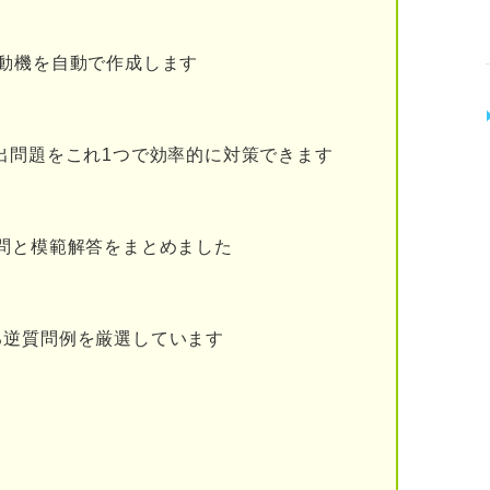
力
動機を自動で作成します
出問題をこれ1つで効率的に対策できます
問と模範解答をまとめました
る逆質問例を厳選しています
の自己PRの書き方
結論を伝える
体的なエピソードを伝える