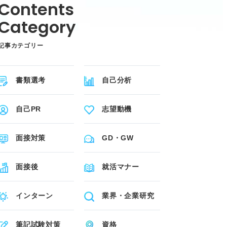
記事カテゴリー
書類選考
自己分析
自己PR
志望動機
面接対策
GD・GW
面接後
就活マナー
インターン
業界・企業研究
筆記試験対策
資格