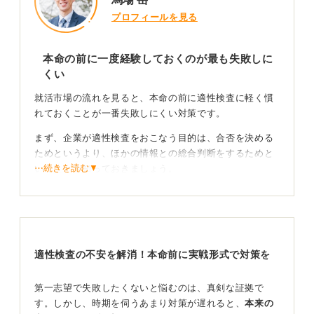
プロフィールを見る
本命の前に一度経験しておくのが最も失敗しに
くい
就活市場の流れを見ると、本命の前に適性検査に軽く慣
れておくことが一番失敗しにくい対策です。
まず、企業が適性検査をおこなう目的は、合否を決める
ためというより、ほかの情報との総合判断をするためと
⋯続きを読む▼
いうことを知っておきましょう。
タイミングも企業ごとに異なりますが、早い段階で適性
検査を課す企業が増えているのは事実です。だからこ
そ、本命企業の前に一度は実戦形式を経験しておくと安
心できます。
適性検査の不安を解消！本命前に実戦形式で対策を
就活段階に応じた対策をおこなおう
第一志望で失敗したくないと悩むのは、真剣な証拠で
す。しかし、時期を伺うあまり対策が遅れると、
本来の
おすすめなのはそれぞれの時期に合わせて以下の流れで