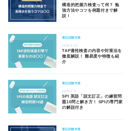
構造的把握力検査って何？ 勉
強方法やコツを例題付きで解
説！
筆記試験対策
2026.5.14
TAP適性検査の内容や対策法を
徹底解説！ 難易度や特徴も紹
介
筆記試験対策
2026.7.9
SPI 英語「誤文訂正」の練習問
題10問と解き方！ SPIの専門家
の解説付き
筆記試験対策