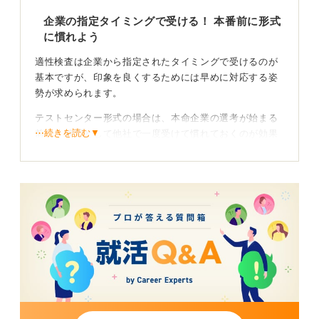
適性検査は一度慣れれば必ず安定します。不安なのは自
企業の指定タイミングで受ける！ 本番前に形式
然なので、早めに小さく一歩を踏み出すことで、本命企
に慣れよう
業でも落ち着いて力を出しましょう。
適性検査は企業から指定されたタイミングで受けるのが
基本ですが、印象を良くするためには早めに対応する姿
0
勢が求められます。
テストセンター形式の場合は、本命企業の選考が始まる
⋯続きを読む▼
前に、練習として他社で一度受けて慣れておくのが効果
的です。
企業に良い印象を残す受験タイミングを知っておこ
う
適性検査を受けるタイミングの考え方は以下の通りで
す。
・企業指定が最優先
ES提出と同時、一次面接前、最終面接後など企業ごとに
異なります。必ず指示通りに受験することが前提です。