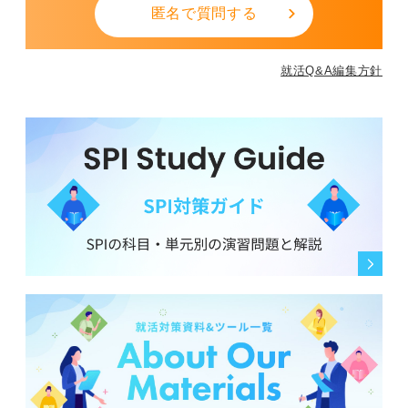
・早めの受験が好印象
匿名で質問する
締切ギリギリよりも余裕を持って受験すると「計画性が
ある」「誠実に対応している」と評価されやすい傾向に
就活Q&A編集方針
あります。
・選考序盤での影響が大きい
多くの企業は適性検査を足切りや面接前の参考資料とし
て使うため、一次面接前に受けるケースでは特に結果が
重要です。
テストセンター受験は大学3年生後半に済ませると後
の選考に効果的
テストセンターとは、 SPIなどの適性検査を指定会場や
オンラインで受ける仕組みです。
本命企業の選考が始まる前に、志望度が低めの企業で一
度受けておくと操作や雰囲気に慣れ、本番で落ち着いて
臨めます。
時期は、大学3年の冬〜春（12月〜3月頃）がおすすめで