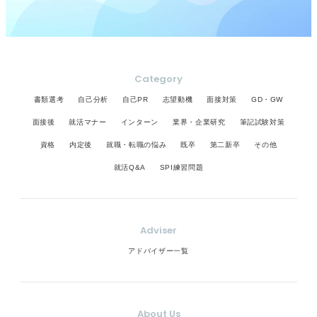
Category
書類選考
自己分析
自己PR
志望動機
面接対策
GD・GW
面接後
就活マナー
インターン
業界・企業研究
筆記試験対策
資格
内定後
就職・転職の悩み
既卒
第二新卒
その他
就活Q&A
SPI練習問題
Adviser
アドバイザー一覧
About Us