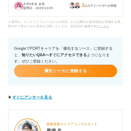
大学3年生 女性
2
してしまったらどうしよう、という不安があります。
人のアドバイザーが回答
質問日：
2025/12/25
企業側に良い印象を残すためには、選考のどの段階で適
※質問は、エントリーフォームからの内容、または弊社が就活相談を実施する過
性検査を完了させておくのが良いでしょうか？ また、事
程の中で寄せられた内容を公開しています。就活Q&A 編集方針は
こちら
前に受ける「テストセンター」のようなものがある場
合、いつ頃に本命ではない企業で練習として受けておく
べきかも教えていただきたいです。
GoogleでPORTキャリアを「優先するソース」に登録する
と、
知りたいQ&Aへすぐにアクセスできる
ようになりま
す。ぜひご登録ください。
優先ソースに登録する
▶
すぐにアンサーを見る
国家資格キャリアコンサルタント
馬場 岳