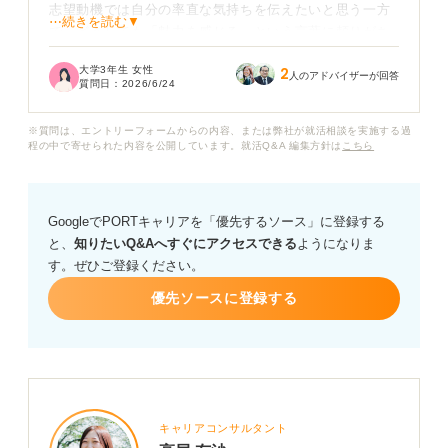
志望動機では自分の率直な気持ちを伝えたいと思う一方
⋯続きを読む▼
で、どうしても「魅力を感じる」という言葉に頼りがち
です。読み返してみると、具体性に欠けて内容が浅く見
大学3年生 女性
2
えたり、ほかの就活生と似た印象になってしまったりす
人のアドバイザーが回答
質問日：
2026/6/24
るのではないかと不安になります。
※質問は、エントリーフォームからの内容、または弊社が就活相談を実施する過
自分なりに「良い」と思ったポイントはあるのですが、
程の中で寄せられた内容を公開しています。就活Q&A 編集方針は
こちら
それを面接官が納得できる形で、評価につながる言葉に
落とし込むのが難しいと感じています。語彙力が足りな
いと思われないか、熱意が十分に伝わっていないのでは
GoogleでPORTキャリアを「優先するソース」に登録する
ないかと焦ってしまいます。
と、
知りたいQ&Aへすぐにアクセスできる
ようになりま
す。ぜひご登録ください。
「魅力を感じる」という言葉を使いたい場面では、どの
ように言い換えると、より具体的で説得力のある表現に
優先ソースに登録する
なるのでしょうか。自分の思いを自然に、かつ印象に残
る形で伝えるためのコツを教えていただきたいです。
キャリアコンサルタント