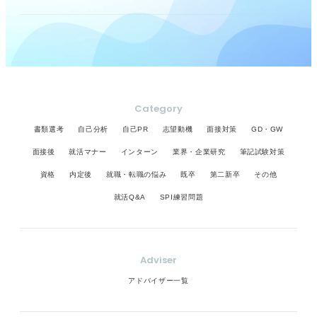
Category
書類選考
自己分析
自己PR
志望動機
面接対策
GD・GW
面接後
就活マナー
インターン
業界・企業研究
筆記試験対策
資格
内定後
就職・転職の悩み
既卒
第二新卒
その他
就活Q&A
SPI練習問題
Adviser
アドバイザー一覧