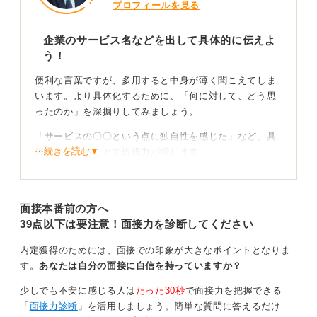
プロフィールを見る
きます。納得のいく言葉が見つかるまで、自分自身との
対話を深めてみてください。
企業のサービス名などを出して具体的に伝えよ
う！
0
便利な言葉ですが、多用すると中身が薄く聞こえてしま
います。より具体化するために、「何に対して、どう思
ったのか」を深掘りしてみましょう。
「サービスの〇〇という点に独自性を感じた」など、具
⋯続きを読む▼
体的に伝えることで説得力が増します。
語彙力を磨くことがES・面接通過の第一歩！
面接本番前の方へ
語彙力を高めるためには、日頃から良質な文章に触れる
39点以下は要注意！面接力を診断してください
習慣をつけることが欠かせません。
内定獲得のためには、面接での印象が大きなポイントとなりま
表現に迷った際は、たとえばAI（人工知能）を壁打ち相
す。
あなたは自分の面接に自信を持っていますか？
手として活用してみましょう。言い換えの提案をさせ
て、自分のしっくりくる言葉を探すのも良い方法です。
少しでも不安に感じる人は
たった30秒
で面接力を把握できる
「
面接力診断
」を活用しましょう。簡単な質問に答えるだけ
自分なりの言葉で具体的に表現することが熱意を伝える