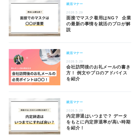
就活マナー
2026.5.29
面接でマスク着用はNG？ 企業
の最新の事情を就活のプロが解
説
就活マナー
2026.5.29
会社訪問後のお礼メールの書き
方！ 例文やプロのアドバイス
を紹介
就活マナー
2026.5.29
内定辞退はいつまで？ データ
をもとに内定辞退率が高い時期
を紹介！