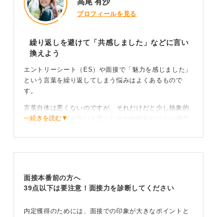
高尾 有沙
プロフィールを見る
繰り返しを避けて「共感しました」などに言い
換えよう
エントリーシート（ES）や面接で「魅力を感じました」
という言葉を繰り返してしまう悩みはよくあるもので
す。
言葉自体は悪くないのですが、それだけだと少し抽象的
⋯続きを読む▼
で、具体的に何が良いと思ったのかが伝わりにくい場合
があります。状況に合わせてより具体的な言葉に言い換
えて、あなたの熱意や志望度を面接官により鮮明に伝え
ましょう。
たとえば企業の理念に共感した場合は「深く共感しまし
面接本番前の方へ
た」や「強く惹かれました」と言い換えてみてくださ
39点以下は要注意！面接力を診断してください
い。
言葉を変えるだけで、企業研究の深さと価値観の一致が
内定獲得のためには、面接での印象が大きなポイントと
より強調されます。自分がなぜその会社に惹かれたの