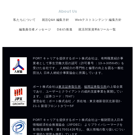
About Us
私たちについて
就活Q&A 編集方針
Webテストコンテンツ 編集方針
編集責任者メッセージ
D&Iの推進
就活対策資料&ツール一覧