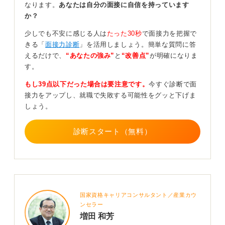
なります。
あなたは自分の面接に自信を持っています
か、心の動きを丁寧に言語化することで、あなただけの
か？
独自の志望動機が完成します。自分の思いを信じて形に
しましょう。
少しでも不安に感じる人は
たった30秒
で面接力を把握で
きる「
面接力診断
」を活用しましょう。簡単な質問に答
具体的な理由を述べるのがカギ！ 説得力を持たせよ
えるだけで、
“あなたの強み”
と
“改善点”
が明確になりま
う
す。
もし39点以下だった場合は要注意です。
今すぐ診断で面
事業内容に関心がある場合は「将来性を強く感じまし
接力をアップし、就職で失敗する可能性をグッと下げま
た」や「社会貢献性の高さに心を動かされました」など
しょう。
と表現すると、より説得力が増します。「自分の強みを
活かせると確信した」という言い方も力強いですね。
診断スタート（無料）
大切なのは、言葉の後に「なぜそう思ったのか」という
具体的な理由を、あなた自身の体験に基づいて続けるこ
とです。
理由を添えることで志望動機に説得力が生まれます。抽
象的な表現から一歩踏み込んで、自分自身の具体的な思
国家資格キャリアコンサルタント／産業カウ
いを言葉にする訓練をしてみてください。
ンセラー
増田 和芳
その熱意は、定型文を並べるよりもずっと深く相手に届