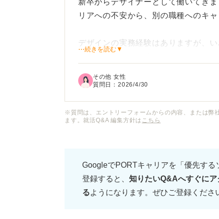
新卒からデザイナーとして働いてきま
リアへの不安から、別の職種へのキャ
デザインの実務経験はありますが、い
⋯続きを読む▼
と、自分にどんな適性があるのか、未
なのかがわかりません。
その他 女性
質問日：
2026/4/30
クリエイティブな視点を持ちつつ、も
ン寄りの仕事にシフトしたいと考えて
※質問は、エントリーフォームからの内容、または弊
ます。就活Q&A 編集方針は
こちら
ーの人は、一般的にどのような道を選
デザイナーの経験を活かせる職種や、
GoogleでPORTキャリアを「優先す
価値として正しく伝えるためのポイン
登録すると、
知りたいQ&Aへすぐにア
る
ようになります。ぜひご登録くださ