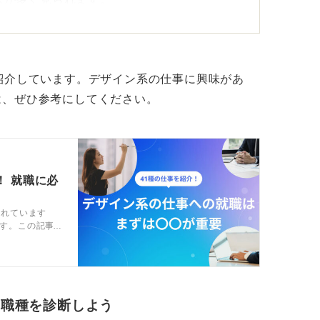
コーディネートや商品企画など感性と理論を
。
紹介しています。デザイン系の仕事に興味があ
てあなただけの市場価値を証明しよう
は、ぜひ参考にしてください。
いう表現に留まらず、課題を整理して意図を
。
けでなく、思考プロセスや関係者との調整力
！ 就職に必
。
されています
す。この記事
タブルスキルの棚卸しをして、あなただけの
仕事41選と就
ましょう。
・職種を診断しよう