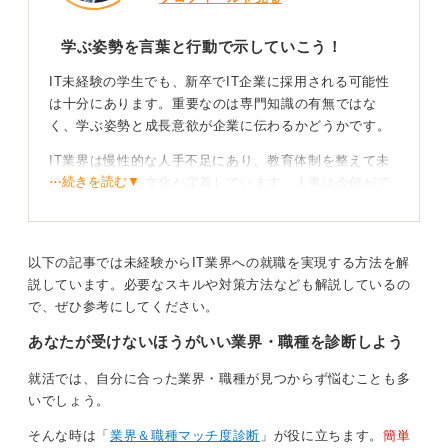
学ぶ姿勢を言葉と行動で示していこう！
IT未経験の学生でも、新卒でIT企業に採用される可能性
は十分にあります。重要なのは専門知識の有無ではな
く、学ぶ姿勢と成長意欲が企業に伝わるかどうかです。
IT業界は慢性的な人手不足にあり、教育体制を整えて未
⋯続きを読む▼
経験者を育てる文化が定着しています。人事は今何がで
きるか以上に、変化の激しい業界で自ら学び続けられる
かという適性を見ています。
以下の記事では未経験からIT業界への就職を実現する方法を解
教育環境を見極めてミスマッチを防ごう！
説しています。必要なスキルや対策方法なども解説しているの
で、ぜひ参考にしてください。
興味があると口頭で伝えるだけでなく、独学サイト
あなたが受けないほうがいい業界・職種を診断しよう
（
Progate
など）で実際にコードを書いてみた実績を提示
するように案内してきました。
就活では、自分に合った業界・職種が見つからず悩むことも多
逆質問で未経験者の離職率や具体的な研修カリキュラム
いでしょう。
を確認し、教育環境を見極めてミスマッチを防止してく
そんな時は「
業界＆職種マッチ度診断
」が役に立ちます。
簡単
ださい。未経験だからこそ、環境確認と事前準備が重要