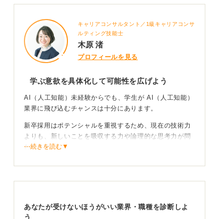
キャリアコンサルタント／1級キャリアコンサ
ルティング技能士
木原 渚
プロフィールを見る
学ぶ意欲を具体化して可能性を広げよう
AI（人工知能）未経験からでも、学生が AI（人工知能）
業界に飛び込むチャンスは十分にあります。
新卒採用はポテンシャルを重視するため、現在の技術力
よりも、新しいことを吸収する力や論理的な思考力が問
⋯続きを読む▼
われます。
ただ「未経験歓迎」という言葉に甘えるのではなく、自
分なりに AI（人工知能）に興味を持ったきっかけや、独
学で少しでも手を動かした経験を語れるようにしましょ
う。
あなたが受けないほうがいい業界・職種を診断しよ
う
ポテンシャルを論理的な言葉で裏付ける