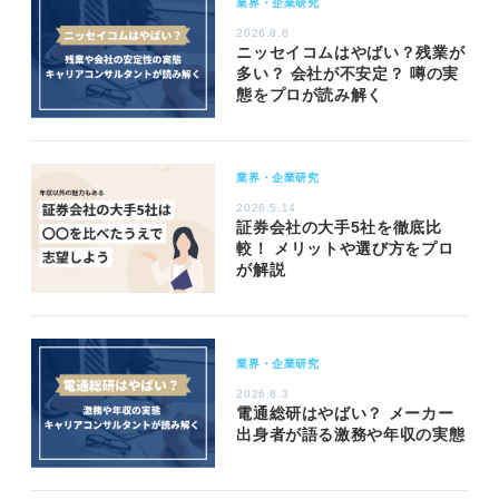
業界・企業研究
2026.8.6
ニッセイコムはやばい？残業が
多い？ 会社が不安定？ 噂の実
態をプロが読み解く
業界・企業研究
2026.5.14
証券会社の大手5社を徹底比
較！ メリットや選び方をプロ
が解説
業界・企業研究
2026.8.3
電通総研はやばい？ メーカー
出身者が語る激務や年収の実態