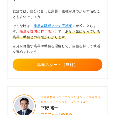
就活では、自分に合った業界・職種が見つからず悩むこ
企業選びでは、入社後の研修制度や先輩社員のフォロー
とも多いでしょう。
体制がどれほど充実しているかを徹底的にリサーチして
ください。
そんな時は「
業界＆職種マッチ度診断
」が役に立ちま
す。
簡単な質問に答えるだけ
で、
あなた気になっている
また、開発、運用、営業など、AI（人工知能）企業の多
業界・職種との相性がわかります
。
様な職種のなかで自分がどこを目指したいのかを明確に
しておくことがミスマッチを防ぐ鍵になります。
自分が目指す業界や職種を理解して、自信を持って就活
を進めましょう。
熱意を論理的な言葉で裏付けることができれば、内定へ
の道は必ず開けるはずです。
診断スタート（無料）
0
国家資格キャリアコンサルタント／国家検定2
級キャリアコンサルティング技能士
平野 裕一
プロフィールを見る