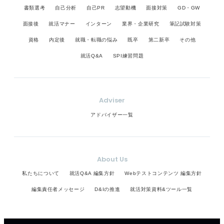
書類選考
自己分析
自己PR
志望動機
面接対策
GD・GW
面接後
就活マナー
インターン
業界・企業研究
筆記試験対策
資格
内定後
就職・転職の悩み
既卒
第二新卒
その他
就活Q&A
SPI練習問題
Adviser
アドバイザー一覧
About Us
私たちについて
就活Q&A 編集方針
Webテストコンテンツ 編集方針
編集責任者メッセージ
D&Iの推進
就活対策資料&ツール一覧