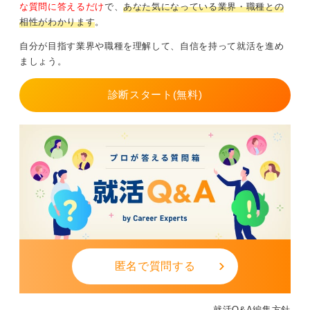
な質問に答えるだけ
で、
あなた気になっている業界・職種との
です。学び続ける覚悟を言葉と行動で示せば、IT業界へ
相性がわかります
。
の道は十分に開けます。
自分が目指す業界や職種を理解して、自信を持って就活を進め
0
ましょう。
診断スタート(無料)
匿名で質問する
就活Q&A編集方針