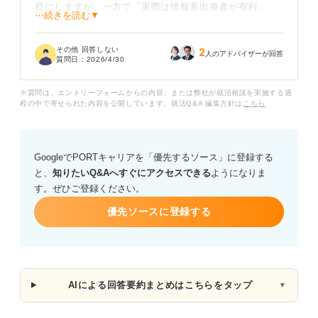
目にしますが、一方で「実際は情報系出身者が有利」
⋯続きを読む▼
「未経験が入ってもついていけず、すぐに辞めることに
なる」といった厳しい意見もあります。
その他 回答しない
2
人のアドバイザーが回答
質問日：
2026/4/30
専門知識がゼロの状態から、新卒としてIT企業に採用さ
れることは本当に可能なのでしょうか。
※質問は、エントリーフォームからの内容、または弊社が就活相談を実施する過
程の中で寄せられた内容を公開しています。就活Q&A 編集方針は
こちら
IT未経験の新卒が企業選びで重視すべきポイントや、選
考で評価されるための準備、そして入社後のミスマッチ
を防ぐために確認しておくべきことについて知りたいで
GoogleでPORTキャリアを「優先するソース」に登録する
す。
と、
知りたいQ&Aへすぐにアクセスできる
ようになりま
す。ぜひご登録ください。
優先ソースに登録する
AIによる回答要約まとめはこちらをタップ
▼