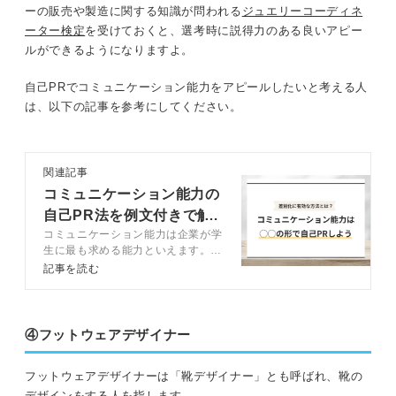
ーの販売や製造に関する知識が問われる
ジュエリーコーディネ
ーター検定
を受けておくと、選考時に説得力のある良いアピー
ルができるようになりますよ。
自己PRでコミュニケーション能力をアピールしたいと考える人
は、以下の記事を参考にしてください。
関連記事
コミュニケーション能力の
自己PR法を例文付きで解
コミュニケーション能力は企業が学
説！
生に最も求める能力といえます。本
記事では有効なコミュニケーション
記事を読む
能力の自己PR方法について解説し
ています。
④フットウェアデザイナー
フットウェアデザイナーは「靴デザイナー」とも呼ばれ、靴の
デザインをする人を指します。