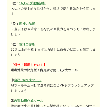
3位：
16タイプ性格診断
ジャンル別！ デザイン系の仕事41選＆役に立つ資
あなたの基本的な性格から、就活で使える強みを特定しま
格を紹介
す
ファッションデザインの仕事8選
4位：
面接力診断
インテリアと空間デザインの仕事14選
39点以下は要注意！あなたの面接力を今のうちに診断しま
しょう
グラフィックと紙媒体デザインの仕事10選
5位：
就活力診断
デジタルとメディアデザインの仕事9選
80点以上が合格！まずは力試しに自分の就活力を測定しま
しょう
デザイン系の仕事に向いている人・向いていない人
【併せて活用したい！】
向いている人①：発想力に長けている人
選考対策の決定版！内定者が使った2大ツール
向いている人②：スケジュール管理に厳し
①
自己PR作成ツール
い人
AIツールを活用して選考前に自己PRをブラッシュアップ
しましょう
向いている人③：常に新しい知識・技術を
学べる人
②
志望動機作成ツール
他の就活生と差別化した志望動機になっているか、AIツー
向いている人④：ヒアリング力が高い人