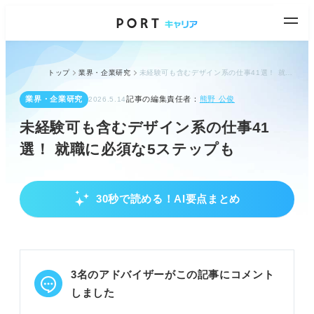
トップ
業界・企業研究
未経験可も含むデザイン系の仕事41選！ 就職に必須な5ステップも
業界・企業研究
記事の編集責任者：
熊野 公俊
2026.5.14
未経験可も含むデザイン系の仕事41
選！ 就職に必須な5ステップも
30秒で読める！AI要点まとめ
デザイン系の仕事の全体像と未経験からの道筋
デザイン系の仕事は4つのジャンルに分かれ41種以
上存在。
依頼者の要求に応える制作がデザイナーの定義とな
3名のアドバイザーがこの記事にコメント
る。
未経験でも基礎学習とポートフォリオで就職可能。
しました
POINT：まずは幅広い職種を把握し、興味ある分野