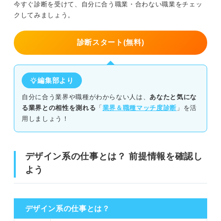
今すぐ診断を受けて、自分に合う職業・合わない職業をチェッ
向いていない人①：自分のこだわりを曲げたくない人
クしてみましょう。
向いていない人②：細かな作業が苦手な人
診断スタート(無料)
未経験からデザイン系の仕事に就くための5ステップ
編集部より
①デザイン系の仕事を網羅的に把握する
自分に合う業界や職種がわからない人は、
あなたと気にな
②自己分析をして自分がどんなデザインをしたいのか明確にす
る業界との相性を測れる
「
業界＆職種マッチ度診断
」を活
る
用しましょう！
③志望ジャンルのデザインに触れてみて適性があるか確認する
デザイン系の仕事とは？ 前提情報を確認し
④資格やスキルを取得する
よう
⑤ポートフォリオを作成して選考に臨む
デザイナーはキャリアプランも重要！ その仕事だけのビ
デザイン系の仕事とは？
ジョンを作成する3ステップ