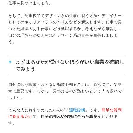
仕事を見つけましょう。
⑤ポートフォリオを作成して選考に臨む
ファッションデザインの仕事8選
そして、記事後半でデザイン系の仕事に就く方法やデザイナー
インテリアと空間デザインの仕事14選
デザイナーはキャリアプランも重要！ その仕事だ
としてのキャリアプランの作り方などを解説します。前半で見
けのビジョンを作成する3ステップ
つけた興味のある仕事にどう就職するか、考えながら確認し、
グラフィックと紙媒体デザインの仕事10選
自分の理想をかなえられるデザイン系の仕事を目指しましょ
ステップ①志望職種の最新動向を入念に調
う。
べる
デジタルとメディアデザインの仕事9選
ステップ②将来的にその職種でどんな立場
になりたいか考える
まずはあなたが受けないほうがいい職業を確認し
デザイン系の仕事に向いている人・向いていない人
てみよう
ステップ③自分のやりたいことと志望企業
向いている人①：発想力に長けている人
での業務がマッチする点を探す
自分に合う職業・合わない職業を知ることは、就活において非
向いている人②：スケジュール管理に厳しい人
常に重要です。しかし、見つけるのが難しいという人も多いで
デザイン系の各仕事の特徴を理解して適性ある職種
しょう。
を見つけよう
向いている人③：常に新しい知識・技術を学べる人
そんな人におすすめしたいのが「
適職診断
」です。
簡単な質問
向いている人④：ヒアリング力が高い人
に答えるだけ
で、
自分の強みや性格に合った職業
がわかりま
す。
向いている人⑤：最後までやり抜く力がある人