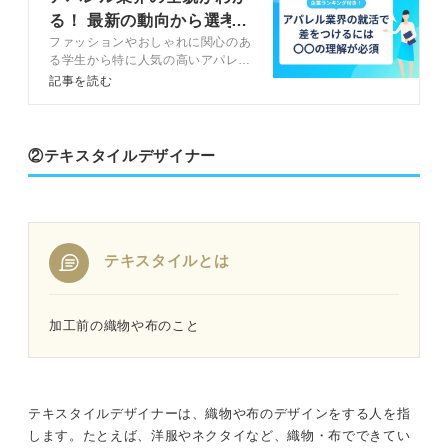
る！ 最新の動向から選考
ファッションやおしゃれに関心のあ
対策まで解説
る学生から特に人気の高いアパレル
業界。この記事では、アパレル業界
記事を読む
に興味を持っている学生向けに、業
界の特徴や多様な働き方など就活す
るうえで押さえておきたい情報をキ
ャリアコンサルタントと解説しま
②テキスタイルデザイナー
す。
テキスタイルとは
加工前の織物や布のこと
テキスタイルデザイナーは、織物や布のデザインをする人を指
します。たとえば、洋服やネクタイなど、織物・布でできてい