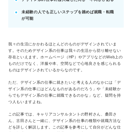
未経験からでもデザイン系の仕事に就ける？
就活のプロが実態を解説
未経験の人でも正しいステップを踏めば就職・転職
ジャンル別！ デザイン系の仕事41選＆役に立
が可能
つ資格を紹介
※AIの特性上、間違いが含まれている場合があります。記事本文
我々の生活にかかわるほとんどのものがデザインされていま
と併せてご確認ください。
す。そのためデザイン系の仕事は我々の生活から切り離せない
存在といえます。ホームページ（HP）やアプリなどのWeb上の
ものだけでなく、洋服や本、空間などで心地良さを感じられる
ものはデザインされているからなのです。
ただ、デザイン系の仕事に就きたいと考える人のなかには「デ
ザイン系の仕事にはどんなものがあるのだろう」や「未経験か
らでもデザイン系の仕事に就職できるのかな」など、疑問を持
つ人もいますよね。
この記事では、キャリアコンサルタントの野村さん、桑田さ
ん、古田さんと一緒に、デザイン系の仕事の種類や就職方法な
どを詳しく解説します。この記事を参考にして自分がどんな仕