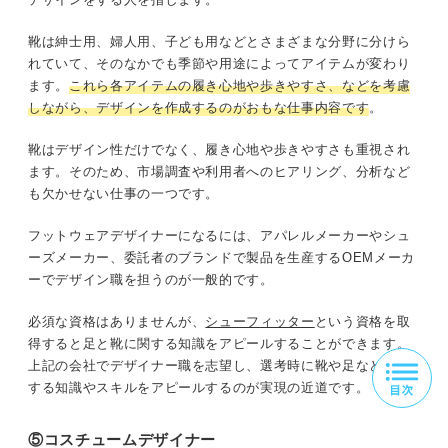
靴は紳士用、婦人用、子ども用などとさまざまな分野に分けら
れていて、そのなかでも季節や用途によってアイテムが変わり
ます。
これら各アイテムの履き心地や歩きやすさ、などを考慮
しながら、デザインを作成するのがおもな仕事内容です
。
靴はデザイン性だけでなく、履き心地や歩きやすさも重視され
ます。そのため、市場調査や利用者へのヒアリング、分析など
も欠かせない仕事の一つです。
フットウェアデザイナーになるには、アパレルメーカーやシュ
ーズメーカー、委託者のブランドで製品を生産するOEMメーカ
ーでデザイン職を担うのが一般的です。
必須な資格はありませんが、
シューフィッター
という資格を取
得すると足と靴に関する知識をアピールすることができます。
上記の会社でデザイナー職を志望し、選考時に靴や足などに関
する知識やスキルをアピールするのが実現の近道です。
⑤コスチュームデザイナー