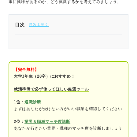
事に興味があるのか、どう就職するかを考えてみましょう。
目次
デザイン系の仕事は網羅的に職種を把握することが
最初の一歩
デザイン系の仕事とは？ 前提情報を確認しよう
【完全無料】
定義：依頼者の要求に応えるデザインを制
大学3年生（28卒）におすすめ！
作する
就活準備で必ず使ってほしい厳選ツール
種類：4つのジャンルに分けられる
1位：
適職診断
働き方：インハウスか制作会社で大きく異
まずはあなたが受けない方がいい職業を確認してください
なる
2位：
業界＆職種マッチ度診断
未経験からでもデザイン系の仕事に就ける？ 就活
あなたが行きたい業界・職種のマッチ度を診断しましょう
のプロが実態を解説