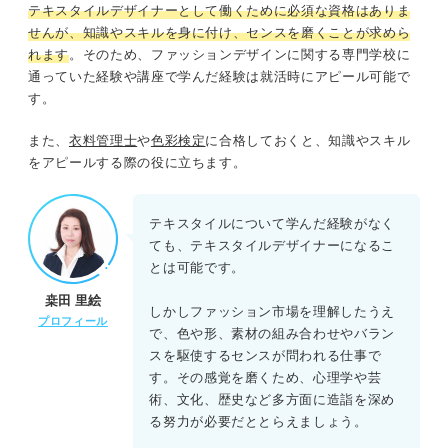
テキスタイルデザイナーとして働くために必須な資格はありま
せんが、知識やスキルを身に付け、センスを磨くことが求めら
れます
。そのため、ファッションデザインに関する専門学校に
通っていた経験や講座で学んだ経験は就活時にアピール可能で
す。
また、
衣料管理士
や
色彩検定
に合格しておくと、知識やスキル
をアピールする際の役に立ちます。
テキスタイルについて学んだ経験がなく
ても、テキスタイルデザイナーになるこ
とは可能です。
桒田 里絵
しかしファッション市場を理解したうえ
プロフィール
で、色や形、素材の組み合わせやバラン
スを駆使するセンスが問われる仕事で
す。その感覚を磨くため、心理学や芸
術、文化、歴史など多方面に造詣を深め
る努力が必要だととらえましょう。