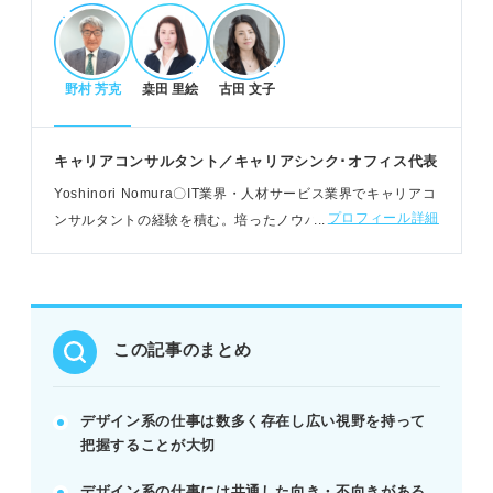
を見つけよう。
野村 芳克
桒田 里絵
古田 文子
デザイン系の仕事への適性とキャリア形成
発想力やヒアリング力、継続学習意欲が重要視され
る。
キャリアコンサルタント／キャリアシンク･オフィス代表
自己分析で「どんなデザインをしたいか」を明確に
Yoshinori Nomura〇IT業界・人材サービス業界でキャリアコ
する。
プロフィール詳細
ンサルタントの経験を積む。培ったノウハウをもとに、その
最新動向を調べ、将来のビジョンを描き企業とマッ
後はNPO支援団体として一般企業人の転職相談・就活生への
チング。
進路相談を担う
POINT：こだわりが強すぎたり、細かい作業が苦手
だと向かない可能性も。
この記事のまとめ
記事の該当箇所を見る
デザイン系の仕事は網羅的に職種を把握するこ
デザイン系の仕事は数多く存在し広い視野を持って
とが最初の一歩
把握することが大切
デザイン系の仕事とは？ 前提情報を確認しよ
う
デザイン系の仕事には共通した向き・不向きがある