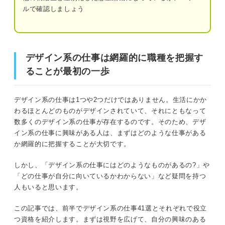
ルで確認しましょう
向いている人⑤：最後までやり抜く力があ
る人
デザイン系の仕事は網羅的に職種を把握することが最初の
一歩
向いていない人①：自分のこだわりを曲げ
デザイン系の仕事は網羅的に職種を把握す
たくない人
ることが最初の一歩
デザイン系の仕事とは？ 前提情報を確認しよう
向いていない人②：細かな作業が苦手な人
定義：依頼者の要求に応えるデザインを制作する
デザイン系の仕事は1つや2つだけではありません。生活にかか
未経験からデザイン系の仕事に就くための5ステッ
わるほとんどのものがデザインされていて、それにともなって
プ
種類：4つのジャンルに分けられる
数多くのデザイン系の仕事が存在するのです。そのため、デザ
①デザイン系の仕事を網羅的に把握する
イン系の仕事に興味がある人は、まずはどのような仕事がある
働き方：インハウスか制作会社で大きく異なる
か網羅的に把握することが大切です。
②自己分析をして自分がどんなデザインを
したいのか明確にする
しかし、「デザイン系の仕事にはどのようなものがあるの?」や
未経験からでもデザイン系の仕事に就ける？ 就活のプロ
「どの仕事が自分に向いているかわからない」など疑問を持つ
が実態を解説
③志望ジャンルのデザインに触れてみて適
人もいると思います。
性があるか確認する
ジャンル別！ デザイン系の仕事41選＆役に立つ資格を紹
この記事では、前半でデザイン系の仕事41選とそれぞれで役立
④資格やスキルを取得する
介
つ資格を紹介します。まずは視野を広げて、自分の興味のある