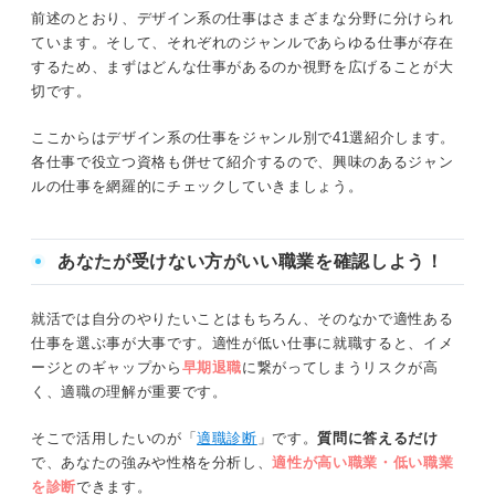
前述のとおり、デザイン系の仕事はさまざまな分野に分けられ
ています。そして、それぞれのジャンルであらゆる仕事が存在
するため、まずはどんな仕事があるのか視野を広げることが大
切です。
ここからはデザイン系の仕事をジャンル別で41選紹介します。
各仕事で役立つ資格も併せて紹介するので、興味のあるジャン
ルの仕事を網羅的にチェックしていきましょう。
あなたが受けない方がいい職業を確認しよう！
就活では自分のやりたいことはもちろん、そのなかで適性ある
仕事を選ぶ事が大事です。適性が低い仕事に就職すると、イメ
ージとのギャップから
早期退職
に繋がってしまうリスクが高
く、適職の理解が重要です。
そこで活用したいのが「
適職診断
」です。
質問に答えるだけ
で、あなたの強みや性格を分析し、
適性が高い職業・低い職業
を診断
できます。