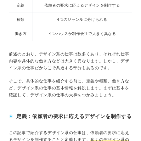
定義
依頼者の要求に応えるデザインを制作する
ステップ①志望職種の最新動向を入念に調べる
種類
4つのジャンルに分けられる
ステップ②将来的にその職種でどんな立場になりたいか考える
働き方
インハウスか制作会社で大きく異なる
ステップ③自分のやりたいことと志望企業での業務がマッチす
る点を探す
前述のとおり、デザイン系の仕事は数多くあり、それぞれ仕事
内容や具体的な働き方などは大きく異なります。しかし、デザ
デザイン系の各仕事の特徴を理解して適性ある職種を見つ
イン系の仕事だからこそ共通する部分もあるのです。
けよう
そこで、具体的な仕事を紹介する前に、定義や種類、働き方な
ど、デザイン系の仕事の基本情報を解説します。まずは基本を
確認して、デザイン系の仕事の大枠をつかみましょう。
定義：依頼者の要求に応えるデザインを制作する
この記事で紹介するデザイン系の仕事は、依頼者の要求に応え
るデザインを制作することと定義します。
多くのデザイン系の