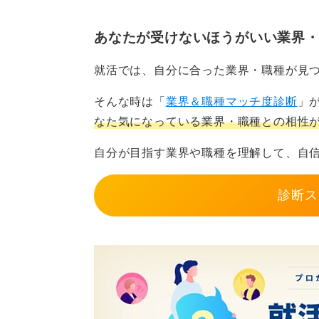
解しておく必要があります。
あなたが受けないほうがいい業界
安定を土台に何を実現したい
就活では、自分に合った業界・職種が見
安定を求めて入職したものの、やり
そんな時は「
業界＆職種マッチ度診断
」
案内してきました。
なた気になっている業界・職種との相性
一方で地域貢献に目的を見出し、私
自分が目指す業界や職種を理解して、自
環境となります。
イメージだけで判断せず、自分がど
診断ス
ぶことが大切です。安定を手段とし
選択をしてください。
0