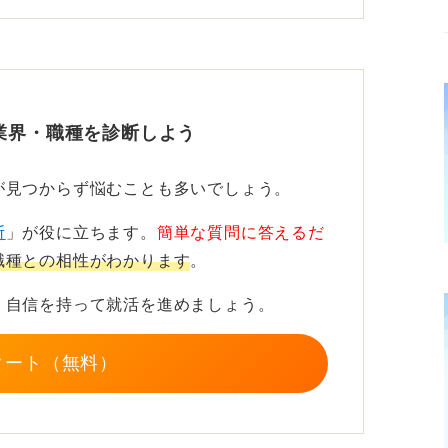
給与カットが起こりにくいことから、長期的
されています。
が示すほど、楽で報われる仕事ではありませ
業界・職種を診断しよう
ない選択をしよう
が見つからず悩むことも多いでしょう。
序列のため、努力がすぐに処遇へ反映されに
断
」が役に立ちます。
簡単な質問に答えるだ
ってはクレーム対応や突発業務が多く、精神
職種との相性がわかります
。
。
、自信を持って就活を進めましょう。
視するか、自己成長や成果主義を重視するか
ます。
タート（無料）
ップに苦しみやすく、公共性や社会的役割に
いう選択に満足しやすい傾向にあります。