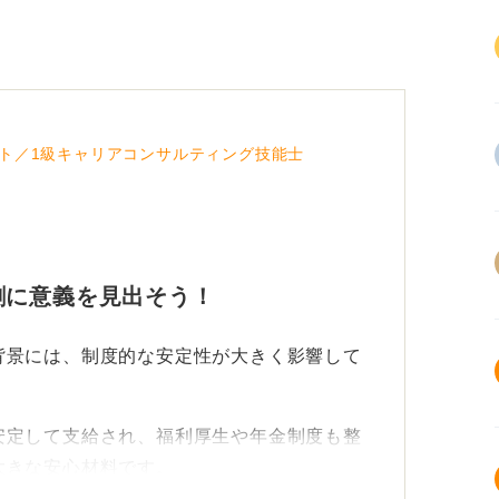
ト／1級キャリアコンサルティング技能士
割に意義を見出そう！
背景には、制度的な安定性が大きく影響して
安定して支給され、福利厚生や年金制度も整
大きな安心材料です。