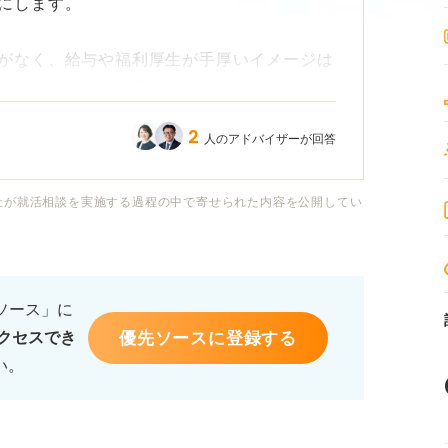
にします。
がなく、給与や福利厚生が手厚いイメージは
できるほど甘い世界なのでしょうか？
2
人のアドバイザーが回答
世間から勝ち組と見なされる要因になってい
社が就活相談を実施する過程の中で寄せられた内容を公開してい
序列でやりがいを感じにくい、といったネガ
けを求めて入職した後に、「こんなはずじゃ
のではないかと不安です。
るソース」に
優先ソースに登録する
クセスでき
景の実情と、逆に公務員を選ぶことで失うか
い。
しがちな苦労について、客観的なアドバイス