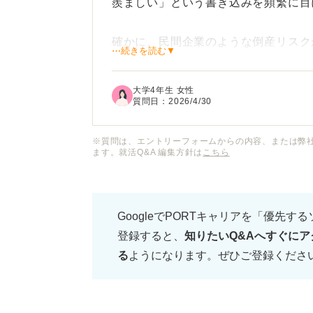
羨ましい」という書き込みを頻繁に目
確かに、民間企業のような倒産リスク
⋯続きを読む▼
ありますが、本当に「勝ち組」と断言
大学4年生 女性
具体的にどのような仕組みや制度が、
質問日：
2026/4/30
るのかを知りたいです。
※質問は、エントリーフォームからの内容、または弊
ます。就活Q&A 編集方針は
こちら
一方で若手のうちは給料が低い、年功
ティブな噂も耳にします。単に安定だ
なかった」と後悔するパターンも多い
GoogleでPORTキャリアを「優先す
登録すると、
知りたいQ&Aへすぐにア
公務員が勝ち組と言われる制度的な背
る
ようになります。ぜひご登録くださ
もしれないキャリアの可能性や、直面
をお願いします。