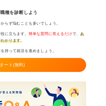
・職種を診断しよう
か考えよう
つからず悩むことも多いでしょう。
がいを見失ってしまうケースも少なくないと
が役に立ちます。
簡単な質問に答えるだけ
で、
あ
がわかります
。
生活と仕事を両立させる人にとっては最高の
信を持って就活を進めましょう。
のような環境で力を発揮したいかを基準に選
タート(無料)
てとらえ、その先にある自己実現を見すえた