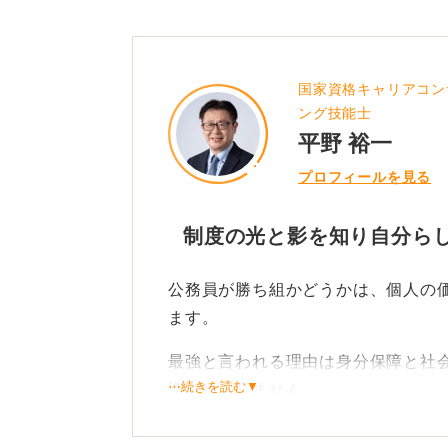
0
国家資格キャリアコン
ング技能士
平野 裕一
プロフィールを見る
制度の光と影を知り自分ら
公務員が勝ち組かどうかは、個人の
ます。
最強と言われる理由は身分保障と社
⋯続きを読む▼
準ではありません。
若手のうちは給与が控えめであり、