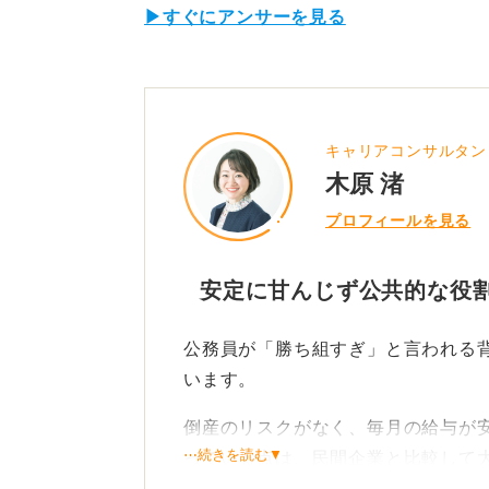
▶すぐにアンサーを見る
キャリアコンサルタン
木原 渚
プロフィールを見る
安定に甘んじず公共的な役
公務員が「勝ち組すぎ」と言われる
います。
倒産のリスクがなく、毎月の給与が
⋯続きを読む▼
っている点は、民間企業と比較して