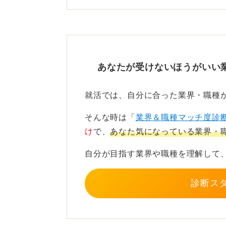
また不景気時にも極端なリストラや
な生活設計を立てやすい職業と見な
その一方で、「勝ち組」という言葉
ん。
あなたが受けないほうがいい
理想と現実を理解して後悔の
就活では、自分に合った業界・職種
若手のうちは給与水準が低く、年功
そんな時は「
業界＆職種マッチ度診
くい現実があります。また部署によ
け
で、
あなた気になっている業界・
的な負担が大きいケースもあります
自分が目指す業界や職種を理解して
勝ち組かどうかは経済的な安定を重
という価値観によって評価が分かれ
診断ス
安定だけを期待して入庁するとギャ
意義を感じられる人ほど、公務員と