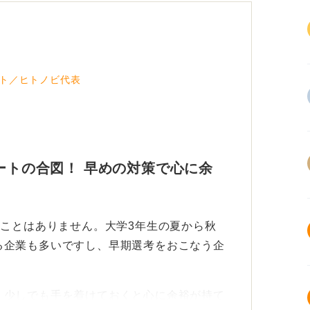
ト／ヒトノビ代表
タートの合図！ 早めの対策で心に余
たことはありません。大学3年生の夏から秋
る企業も多いですし、早期選考をおこなう企
、少しでも手を着けておくと心に余裕が持て