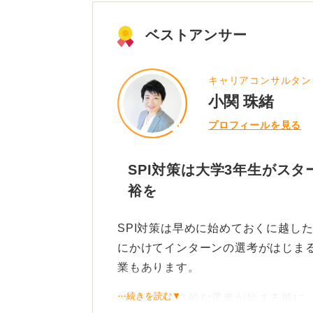
ベストアンサー
キャリアコンサルタン
小関 珠緒
プロフィールを見る
SPI対策は大学3年生がス
裕を
SPI対策は早めに始めておくに越し
にかけてインターンの選考がはじま
業もあります。
⋯続きを読む▼
そうした本格的な選考が始まる前に