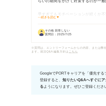
らいの期間をかけて対策するのが一般
早すぎてもモチベーションが続くか不
⋯続きを読む▼
す。周囲には相談しにくい話題なので
バイスをいただきたいと思います。
その他 回答しない
質問日：
2025/7/25
SPIの対策を始める最適な時期や、
た、限られた時間で効率よく対策を進
※質問は、エントリーフォームからの内容、または弊
ます。就活Q&A 編集方針は
こちら
GoogleでPORTキャリアを「優先す
登録すると、
知りたいQ&Aへすぐにア
る
ようになります。ぜひご登録くださ