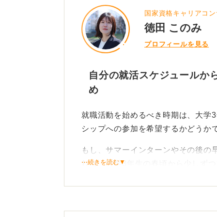
対策に取り掛かり、選考が近づくに
国家資格キャリアコン
いと思います。
徳田 このみ
いきなり本番直前に問題を見て「え
プロフィールを見る
は、心の準備のためにも早めに少し
自分の就活スケジュールから
1
め
就職活動を始めるべき時期は、大学
シップへの参加を希望するかどうか
もし、サマーインターンやその後の
⋯続きを読む▼
れば、大学3年生の春頃から少しず
この時期に自己分析や業界研究、参
めておきましょう。