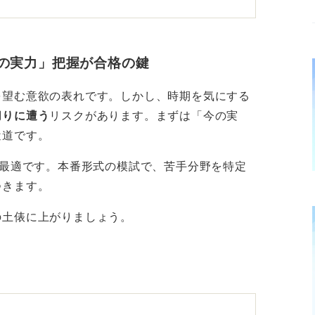
す企業もあるため、早めの準備が有利に働く
今の実力」把握が合格の鍵
慣れることも重要ですので、少しずつでも良
を望む意欲の表れです。しかし、時期を気にする
ょう。
切りに遭う
リスクがあります。まずは「今の実
近道です。
と概要をつかんでおくだけでも、直前の焦り
最適です。
本番形式の模試
で、
苦手分野を特定
つきます
。
自信を持って本番に臨もう
の土俵に上がりましょう。
解いてみるなど、少しずつ始めていきましょ
を受けたり、本格的に過去問を解いたり、苦
めていくと安心ですね。
考えると、大学3年生になったらすぐにでも