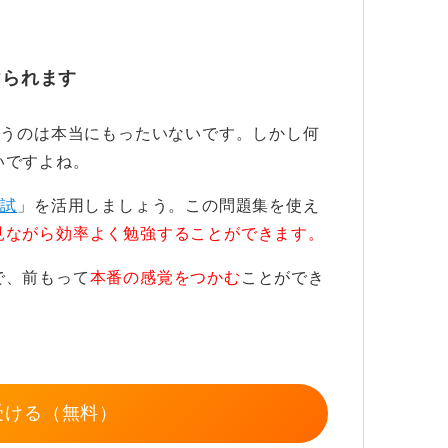
をできるかどうかで就活の結果が変わる
ため、その前に基本的な対策を終えておくこ
けられます
まうのは本当にもったいないです。しかし何
集中できるだけでなく、終了後すぐに始まる
いですよね。
うメリットがあります。
模試
」を活用しましょう。この問題集を使え
見ながら効率よく勉強することができます。
で、前もって
本番の感覚をつかむ
ことができ
。
受ける（無料）