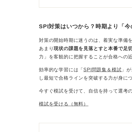
るでしょう。
また、インターンの選考でSPIを課
こともあります。
SPI対策はいつから？時期より「
SPIは時間制限があり、問題形式に
対策の開始時期に迷うのは、着実な準備
いので早めに問題に触れておきまし
あまり
現状の課題を見落とすと本番で足
力」を客観的に把握することが合格への
「こんな感じの問題が出るんだな」
を軽減できますよ。
効率的な学習には「
SPI問題集＆模試
」が
し最短で合格ラインを突破する力が身に
段階的対策が攻略のコツ！ 
今すぐ模試を受けて、自信を持って選考
まずは参考書を軽く見てみる、数問
模試を受ける（無料）
う。そして、冬くらいから模擬試験
手分野を克服したりと、段階的に進
夏からインターンがはじまることを