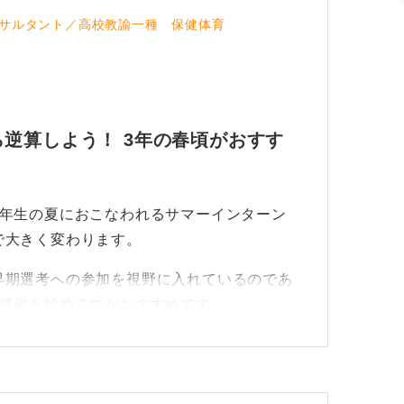
つれて実践的な問題に取り組んでいくのが良
サルタント／高校教諭一種 保健体育
！こんなの解けない」とパニックになるより
ずつ進めておくのが賢明です。
逆算しよう！ 3年の春頃がおすす
3年生の夏におこなわれるサマーインターン
で大きく変わります。
早期選考への参加を視野に入れているのであ
つ準備を始めるのがおすすめです。
加したいインターンの選定などを並行して進