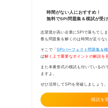
夏のインターン前に基礎固め
時間がない人におすすめ！
インターンは夏休み期間に集中する
無料でSPI問題集＆模試が受
とが大切です。
志望度が高い企業にSPIで落ちてし
そうすることで、インターン本番に
冊も問題集を解くのは時間が足りな
早期選考にも焦らず対応できるとい
そこで「
SPIパーフェクト問題集＆
ば
解く上で重要なポイントの解説を
0
また本番形式の模試も付いているの
ますよ。
ぜひ活用してSPIを突破しましょう
模試を