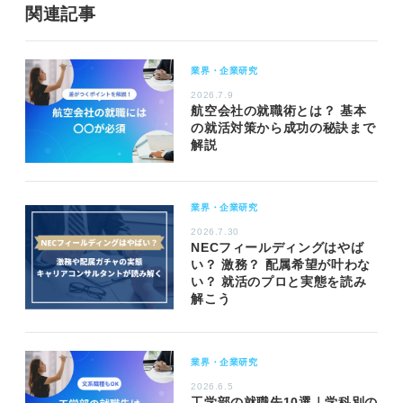
関連記事
業界・企業研究
2026.7.9
航空会社の就職術とは？ 基本
の就活対策から成功の秘訣まで
解説
業界・企業研究
2026.7.30
NECフィールディングはやば
い？ 激務？ 配属希望が叶わな
い？ 就活のプロと実態を読み
解こう
業界・企業研究
2026.6.5
工学部の就職先10選｜学科別の