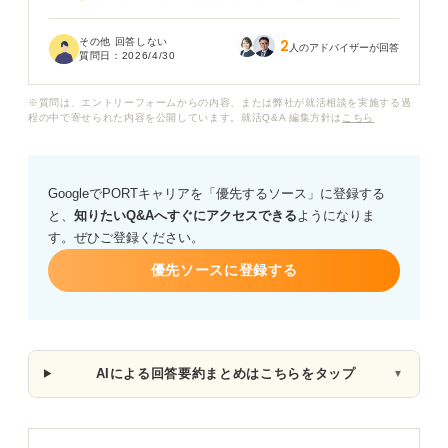
クリニックにおいて、未経験の新卒をゼロから育てる環
境は実際にあるのでしょうか。また、看護師や医療事務
その他 回答しない
2
など職種を問わず、新卒が最初からクリニックを選ぶこ
人のアドバイザーが回答
質問日：
2026/4/30
とのメリットと、将来的なキャリアにおけるリスクを具
体的に知りたいです。
※質問は、エントリーフォームからの内容、または弊社が就活相談を実施する過
程の中で寄せられた内容を公開しています。就活Q&A 編集方針は
こちら
GoogleでPORTキャリアを「優先するソース」に登録する
と、
知りたいQ&Aへすぐにアクセスできる
ようになりま
す。ぜひご登録ください。
優先ソースに登録する
AIによる回答要約まとめはこちらをタップ
▼