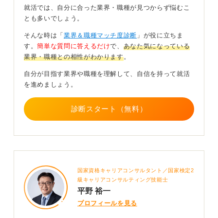
就活では、自分に合った業界・職種が見つからず悩むこ
く長い付き合いができ、現場を間近で包括的に経験でき
とも多いでしょう。
る点にあります。
そんな時は「
業界＆職種マッチ度診断
」が役に立ちま
一方で、マニュアルが未整備であったりするリスクもあ
す。
簡単な質問に答えるだけ
で、
あなた気になっている
るため、事前の情報収集が運命を分けます。
業界・職種との相性がわかります
。
応募を検討する際は、過去の新卒採用実績があるか、研
自分が目指す業界や職種を理解して、自信を持って就活
修制度の有無などを必ず確認しましょう。
を進めましょう。
新卒でクリニックを選ぶのであれば、教えてもらうのを
待つのではなく、自ら進んで学び、変化に柔軟に対応す
診断スタート（無料）
る主体的な姿勢が不可欠です。
大規模病院で得られる体系的な学びか、クリニックで得
られる現場密着の経験か。
自分の理想とするキャリアプランと照らし合わせなが
ら、慎重かつ前向きに選択肢を広げてみてください。
国家資格キャリアコンサルタント／国家検定2
級キャリアコンサルティング技能士
平野 裕一
0
プロフィールを見る