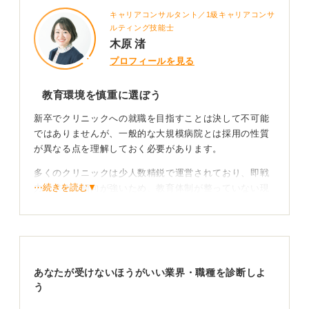
キャリアコンサルタント／1級キャリアコンサ
ルティング技能士
木原 渚
プロフィールを見る
教育環境を慎重に選ぼう
新卒でクリニックへの就職を目指すことは決して不可能
ではありませんが、一般的な大規模病院とは採用の性質
が異なる点を理解しておく必要があります。
多くのクリニックは少人数精鋭で運営されており、即戦
⋯続きを読む▼
力を求める傾向が強いため、教育体制が整っていない現
場では新卒が苦労する場面も少なくありません。
しかし、若手を一から育てたいという意向を持つ求人も
確実に存在します。
あなたが受けないほうがいい業界・職種を診断しよ
主体的な姿勢で経験を積む
う
クリニック勤務の最大の魅力は、患者様一人ひとりと深