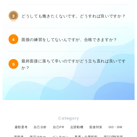
3
どうしても働きたくないです。どうすれば良いですか？
4
面接の練習をしてないんですが、合格できますか？
最終面接に落ちて辛いのですがどう立ち直れば良いです
5
か？
Category
書類選考
自己分析
自己PR
志望動機
面接対策
GD・GW
面接後
就活マナー
インターン
業界・企業研究
筆記試験対策