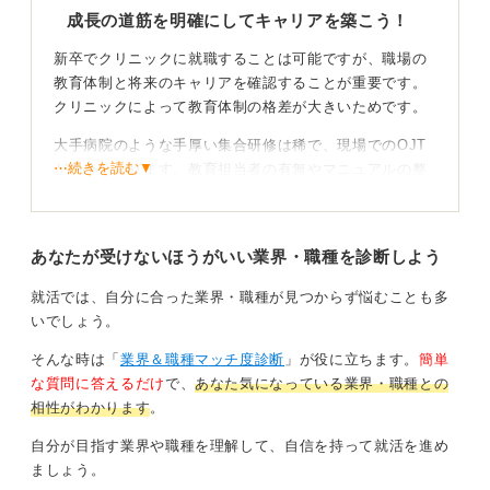
成長の道筋を明確にしてキャリアを築こう！
新卒でクリニックに就職することは可能ですが、職場の
教育体制と将来のキャリアを確認することが重要です。
クリニックによって教育体制の格差が大きいためです。
大手病院のような手厚い集合研修は稀で、現場でのOJT
⋯続きを読む▼
が中心となります。教育担当者の有無やマニュアルの整
備状況を事前によく確認してください。
自ら学び取る姿勢でキャリアを確かなものに！
あなたが受けないほうがいい業界・職種を診断しよう
クリニック勤務には患者様との深い信頼関係や多岐にわ
就活では、自分に合った業界・職種が見つからず悩むことも多
たる業務スキルを早期に習得できるメリットがあると案
いでしょう。
内してきました。その施設独自のルールに偏りすぎる
そんな時は「
業界＆職種マッチ度診断
」が役に立ちます。
簡単
と、将来の転職時に標準的な基礎力が不足していると評
な質問に答えるだけ
で、
あなた気になっている業界・職種との
価される懸念も拭えません。
相性がわかります
。
周囲のまずは大病院でという助言は、この標準的な型を
自分が目指す業界や職種を理解して、自信を持って就活を進め
身につける重要性を指摘しているのです。ここで何を学
ましょう。
び、どう成長したいかという明確な意志を持って臨んで