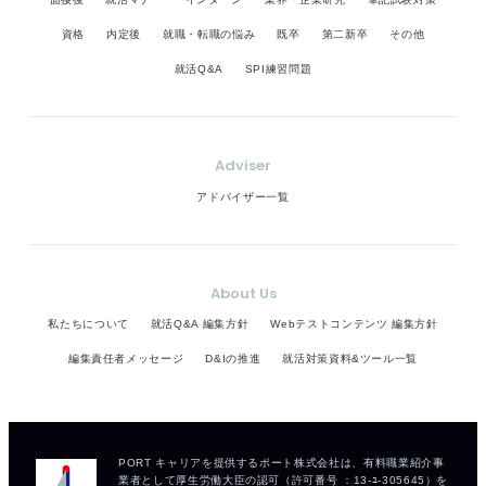
資格
内定後
就職・転職の悩み
既卒
第二新卒
その他
就活Q&A
SPI練習問題
Adviser
アドバイザー一覧
About Us
私たちについて
就活Q&A 編集方針
Webテストコンテンツ 編集方針
編集責任者メッセージ
D&Iの推進
就活対策資料&ツール一覧