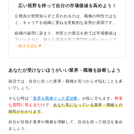
広い視野を持って自分の市場価値を高めよう！
公務員が世間知らずと言われるのは、職種の特性ではな
く、キャリアを組織に委ねる受動的な姿勢が原因です。
組織の論理に染まり、外部との接点を絶てば市場価値は
下がりますが、個人の意識次第で専門性の高いキャリア
⋯続きを読む▼
を築くことは可能です。
民間のような利益競争や倒産リスクがない環境では、危
機感が薄れ組織内常識を社会の常識と誤認しがちです。
あなたが受けないほうがいい業界・職種を診断しよう
しかし、公務員の仕事の本質は多種多様なステークホル
ダーとの利害調整や法務、大規模プロジェクトの管理で
就活では、自分に合った業界・職種が見つからず悩むことも多
あり、これらは本来、汎用性の高いスキルです。
いでしょう。
そんな時は「
業界＆職種マッチ度診断
」が役に立ちます。
簡単
外の視点を取り入れて客観性を磨いていこう！
な質問に答えるだけ
で、
あなた気になっている業界・職種との
相性がわかります
。
市場価値を維持するためには、意識的に外の物差しを取
り入れるように案内してきました。
自分が目指す業界や職種を理解して、自信を持って就活を進め
ましょう。
スタートアップが盛んな地域では、民間の勉強会や地域