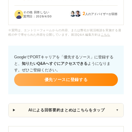
が、民間で働く知人から「ビジネスの厳しさを知らな
い」「市場価値が上がりにくい」と言われることがあ
その他 回答しない
2
り、自分の選択がずれているのではないかと考えてしま
人のアドバイザーが回答
質問日：
2026/4/30
います。
※質問は、エントリーフォームからの内容、または弊社が就活相談を実施する過
また、公務員として働くことで、その組織内でしか通用
程の中で寄せられた内容を公開しています。就活Q&A 編集方針は
こちら
しない考え方や常識が身に付き、将来別の環境に移る際
に苦労するのではないかという不安もあります。若いう
ちに競争のある環境を経験しないことで、成長の機会を
GoogleでPORTキャリアを「優先するソース」に登録する
逃すのではないかという迷いもあります。
と、
知りたいQ&Aへすぐにアクセスできる
ようになりま
す。ぜひご登録ください。
公務員という職業は、実際に「世間知らず」と見られや
すい環境なのでしょうか。また、そう思われないために
優先ソースに登録する
意識すべき点や、公務員として働きながらも広い視野を
保つための考え方のアドバイスをお願いします。
AIによる回答要約まとめはこちらをタップ
▼