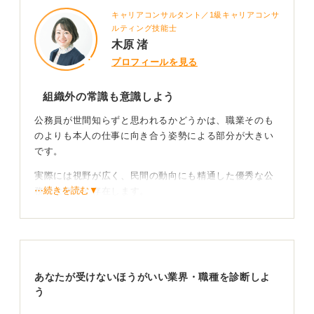
キャリアコンサルタント／1級キャリアコンサ
ルティング技能士
木原 渚
プロフィールを見る
組織外の常識も意識しよう
公務員が世間知らずと思われるかどうかは、職業そのも
のよりも本人の仕事に向き合う姿勢による部分が大きい
です。
実際には視野が広く、民間の動向にも精通した優秀な公
⋯続きを読む▼
務員は数多く存在します。
一方で、法令や公平性を重視するあまり、組織内の常識
を社会全体の常識だと錯覚してしまうと、スピード感や
利益意識の違いから「世間知らず」という印象を持たれ
やすくなります。
あなたが受けないほうがいい業界・職種を診断しよ
う
積極的に外の世界とかかわろう