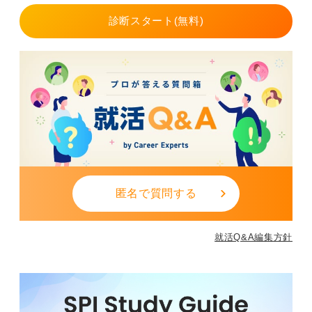
活動への参加、異業種との交流を通じて、常に社会から
診断スタート(無料)
見た自分を客観視する機会を自ら作ることができます。
制度の内側だけで考えず、民間の視点や数字感覚を学び
続けていけば、広い視野と成長は保てます。
0
匿名で質問する
就活Q&A編集方針