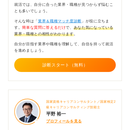
就活では、自分に合った業界・職種が見つからず悩むこ
同じ部署や同じ自治体の価値観だけで仕事をしている
とも多いでしょう。
と、外の世界との感覚差に気付きにくくなります。
そんな時は「
業界＆職種マッチ度診断
」が役に立ちま
世間知らずにならないためには、民間のニュースや業界
す。
簡単な質問に答えるだけ
で、
あなた気になっている
動向に常に関心を持ち、異業種の人と交流を持つ習慣が
業界・職種との相性がわかります
。
重要です。
自分が目指す業界や職種を理解して、自信を持って就活
自分の仕事を社会全体の中で捉え直す視点を持てば、閉
を進めましょう。
鎖的な思考に陥ることはありません。
自ら学びに行く姿勢を持ち続けることが、公務員として
診断スタート（無料）
の成長にも直結します。
0
国家資格キャリアコンサルタント／国家検定2
級キャリアコンサルティング技能士
平野 裕一
プロフィールを見る