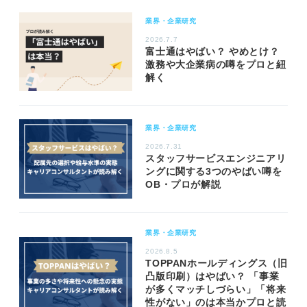
業界・企業研究
2026.7.7
富士通はやばい？ やめとけ？
激務や大企業病の噂をプロと紐
解く
業界・企業研究
2026.7.31
スタッフサービスエンジニアリ
ングに関する3つのやばい噂を
OB・プロが解説
業界・企業研究
2026.8.5
TOPPANホールディングス（旧
凸版印刷）はやばい？ 「事業
が多くマッチしづらい」「将来
性がない」のは本当かプロと読