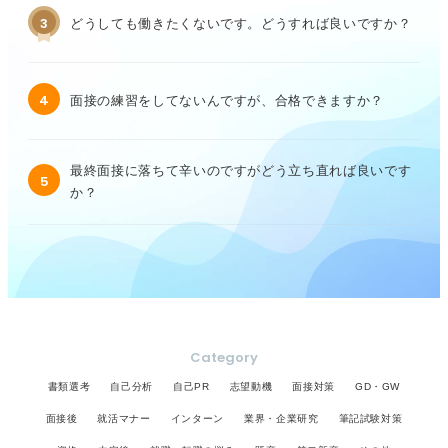
3
どうしても働きたくないです。どうすれば良いですか？
4
面接の練習をしてないんですが、合格できますか？
最終面接に落ちて辛いのですがどう立ち直れば良いです
5
か？
Category
書類選考
自己分析
自己PR
志望動機
面接対策
GD・GW
面接後
就活マナー
インターン
業界・企業研究
筆記試験対策