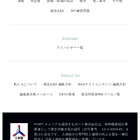
資格
内定後
就職・転職の悩み
既卒
第二新卒
その他
就活Q&A
SPI練習問題
Adviser
アドバイザー一覧
About Us
私たちについて
就活Q&A 編集方針
Webテストコンテンツ 編集方針
編集責任者メッセージ
D&Iの推進
就活対策資料&ツール一覧