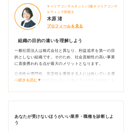
キャリアコンサルタント／1級キャリアコンサ
ルティング技能士
木原 渚
プロフィールを見る
組織の目的の違いを理解しよう
一般社団法人は株式会社と異なり、利益追求を第一の目
的としない組織です。そのため、社会貢献性の高い事業
に直接携われる点が最大のメリットとなります。
公共性や専門性、安定性を重視する人には向いている選
⋯続きを読む▼
択肢であり、比較的落ち着いた働き方ができる傾向にあ
ります。
長期的視点で物事に取り組み、特定分野に特化した知識
や人脈が身に付くことも魅力の一つです。
あなたが受けないほうがいい業界・職種を診断しよ
キャリアへの影響を考えよう
う
一方でデメリットとしては、給与水準がそれほど高くな