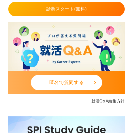
ます。
診断スタート(無料)
保守的な組織か、自ら事業を興す攻めの組織かを見極め
ることです。これが、あなたの成長環境を決定づける分
岐点となります。
0
匿名で質問する
就活Q&A編集方針