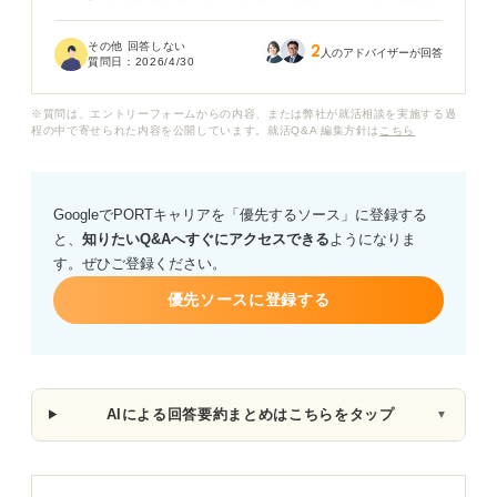
そうな点に魅力を感じています。一方で、「まずは株式
会社でビジネスの基礎を学ぶべきだ」という意見もあ
その他 回答しない
2
り、迷いがあります。
人のアドバイザーが回答
質問日：
2026/4/30
自分でも調べてみましたが、安定性や給与体系、身に付
※質問は、エントリーフォームからの内容、または弊社が就活相談を実施する過
くスキルが民間企業でどのように評価されるのかが分か
程の中で寄せられた内容を公開しています。就活Q&A 編集方針は
こちら
りません。社会貢献性は魅力的ですが、組織が保守的で
成長機会が少ないのではないかという不安もあります。
GoogleでPORTキャリアを「優先するソース」に登録する
新卒で一般社団法人に就職する場合のメリットとデメリ
と、
知りたいQ&Aへすぐにアクセスできる
ようになりま
ット、また入職を決める際に比較すべきポイントをお聞
す。ぜひご登録ください。
きしたいです。
優先ソースに登録する
AIによる回答要約まとめはこちらをタップ
▼