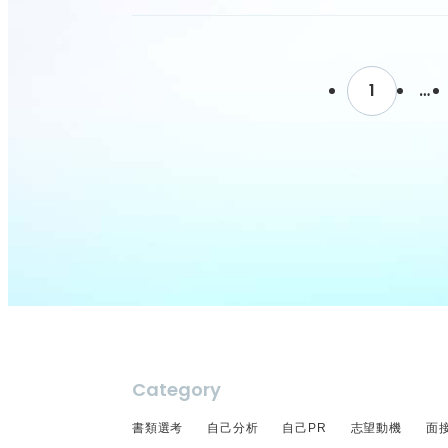
か？
お礼メールを送るのが初めてなの
1
…
付けるべきことがあれば教えてい
す。
Category
書類選考
自己分析
自己PR
志望動機
面