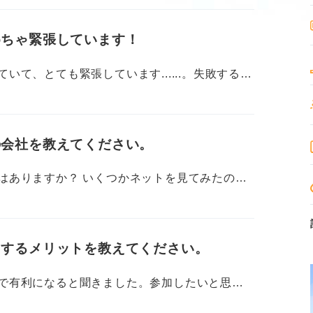
いけない人の特徴ってありますか？ 活躍できる
てほしいです。
めちゃ緊張しています！
ンジニアとかの種類でも違いはあるのでしょう
て、とても緊張しています......。失敗するん
聞くので、選び方や失敗しない方法も知りたい
いんじゃないか、うまく話せないんじゃない
。
の会社を教えてください。
るのでしょうか。これさえやっておけば安心み
策を教えてください！
はありますか？ いくつかネットを見てみたので
いる会社の中には広告もあるんじゃないかと思
加するメリットを教えてください。
れに参加できれば良いなと思っていますが、時
。
で有利になると聞きました。参加したいと思う
立できるか不安なので少し迷っています。