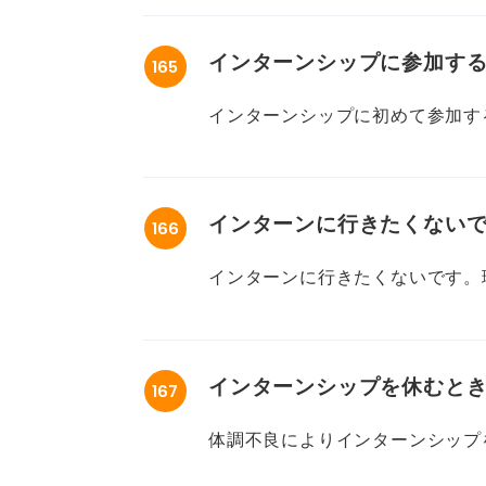
専門家の観点から長期インターン
いでしょうか。
実際に、長期インターンに参加す
インターンシップに参加す
165
見をお聞きしたいです。メリット
インターンシップに初めて参加す
また、逆に長期インターンを選ぶ
ターンの心構えを教えてください
だきたいです。
す......！
インターンに行きたくない
166
短期インターンに参加する予定で
ますか？
に参加したいとも思っているので
インターンに行きたくないです。
おくべき心構えをそれぞれ教えて
他の就活生と比べて劣ってしまい
ないと、選考に何かしらの影響を
インターンシップを休むと
167
実際にインターンに参加しないと
くメリットって何なんですか？
体調不良によりインターンシップ
いでしょうか。インターンを休む