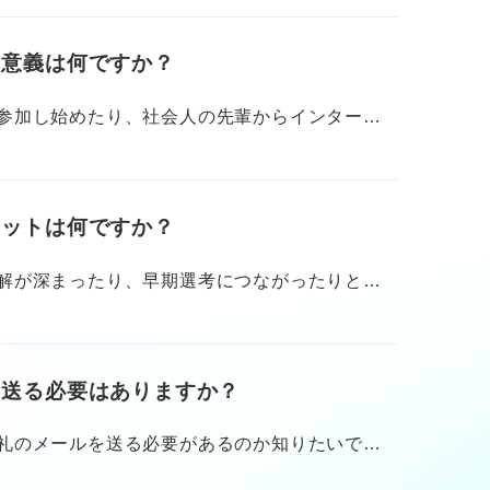
ので粗相がないようにしたいです。
る意義は何ですか？
でしょうか......。行きたい企業なので、休む
す。
参加し始めたり、社会人の先輩からインターン
ます。ただ、インターンは本選考ではないの
な……」と思ってしまいます。
リットは何ですか？
しょうか？ そもそもインターンは1日のものや短
と思いますが、それぞれのインターンの内容や
解が深まったり、早期選考につながったりと良
で有利になることはあっても、不利になること
を送る必要はありますか？
としかないとも考えにくいので、インターンに
えをしたく、デメリットをできるだけ教えてく
礼のメールを送る必要があるのか知りたいで
文面にどのようなことを書けば良いのでしょう