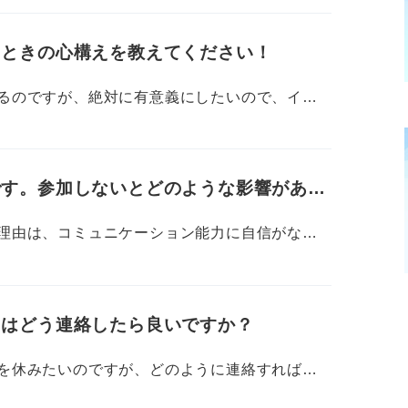
におすすめの会社をいくつか教えていただけな
るとどのようなメリットがあるのか専門家の意
るときの心構えを教えてください！
が多ければ、参加してみたいと考えています。
るのですが、絶対に有意義にしたいので、イン
際の注意点も気になるので、あれば教えていた
！ 今はとにかく緊張と不安でいっぱいで
です。参加しないとどのような影響があり
すが、今後はもっと長くて本格的なインターン
、いろいろな種類のインターンに対して持って
理由は、コミュニケーション能力に自信がなく
いただけたら非常に嬉しいです！
そうだからです……。ただインターンに参加し
与えてしまいそうなのも怖いです……。
きはどう連絡したら良いですか？
どのような影響がありますか？ インターンに行
を休みたいのですが、どのように連絡すれば良
ときの連絡方法やマナーを教えてください。就