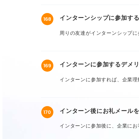
活関係の予定を休むのは初めてな
インターンシップに参加す
168
そもそもインターンは休んでも良いの
ことで評価が下がらないか不安で
周りの友達がインターンシップに
に参加することを勧められたりし
で、「参加する意味ってあるのか
インターンに参加するデメ
169
インターンに参加する意義は何で
期間のもの、長期間のものがある
インターンに参加すれば、企業理
目的も教えていただきたいです。
いこと尽くめだと思います。
ご回答よろしくお願いします。
インターンに参加することで選考
インターン後にお礼メール
170
はないと考えるのですが、良いこ
参加するデメリットがあれば心構
インターンに参加後に、企業にお
ださい。
す。もし送るべきなら、メールの