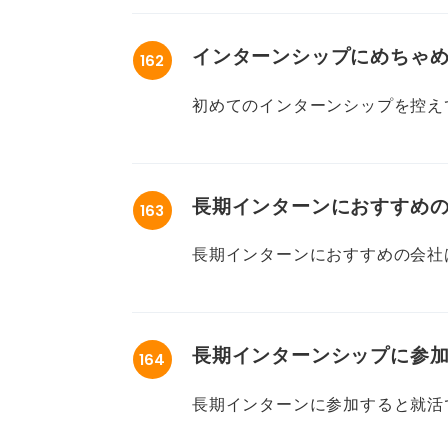
方が良い、向いてない人やついて
インターン生や向いてる人も教え
インターンシップにめちゃ
162
大手とベンチャーとか、営業とエ
初めてのインターンシップを控えてい
か。稼げない怪しいものもあると
じゃないか、周りについていけな
です。
か、とぐるぐる考えてしまいます
長期インターンにおすすめ
163
この緊張をどうしたら和らげられ
たいな、インターンの緊張への対
長期インターンにおすすめの会社
すが、おすすめとして紹介されて
い、あんまり信用できず……。
長期インターンシップに参
164
漠然と、大手とベンチャーそれぞ
間はあるので広く検討したいです
長期インターンに参加すると就活
のですが、学業やアルバイトと両