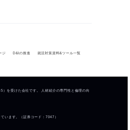
ージ
D&Iの推進
就活対策資料&ツール一覧