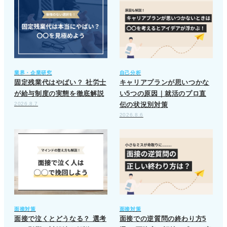
業界・企業研究
自己分析
固定残業代はやばい？ 社労士
キャリアプランが思いつかな
が給与制度の実態を徹底解説
い5つの原因｜就活のプロ直
2026.8.7
伝の状況別対策
2026.8.6
面接対策
面接対策
面接で泣くとどうなる？ 選考
面接での逆質問の終わり方5