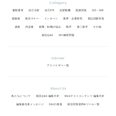
境が良い」などです。 さらに、なぜそれが大切かを
Category
言葉にすると、優先順位が自然と見えてきます。最
書類選考
自己分析
自己PR
志望動機
面接対策
GD・GW
近は働きやすさや成長機会を重視する人が多いです
が、最終的に決めるのはあなた自身です。 あなたら
面接後
就活マナー
インターン
業界・企業研究
筆記試験対策
しく輝ける軸を見つけていきましょう。
資格
内定後
就職・転職の悩み
既卒
第二新卒
その他
就活Q&A
SPI練習問題
Adviser
アドバイザー一覧
About Us
私たちについて
就活Q&A 編集方針
Webテストコンテンツ 編集方針
編集責任者メッセージ
D&Iの推進
就活対策資料&ツール一覧