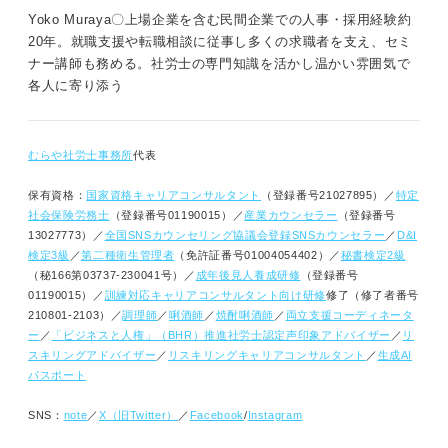
Yoko Muraya〇上場企業を含む民間企業での人事・採用経験約
20年。就職支援や転職相談に従事し多くの求職者を支え、セミ
ナー講師も務める。社労士の専門知識を活かし温かい雰囲気で
各人に寄り添う
むらや社労士事務所
代表
保有資格：
国家資格キャリアコンサルタント
（登録番号21027895）／
特定
社会保険労務士
（登録番号01190015）／
産業カウンセラー
（登録番号
13027773）／
全国SNSカウンセリング協議会登録SNSカウンセラー
／
D&I
検定3級
／
第二種衛生管理者
（免許証番号01004054402）／
秘書検定2級
（秘166第03737-230041号）／
成年後見人養成研修
（登録番号
01190015）／
訓練対応キャリアコンサルタント向け研修
修了（修了者番号
210801-2103）／
調理師
／
唎酒師
／
焼酎唎酒師
／
両立支援コーディネータ
ー
／
「ビジネスと人権」（BHR）推進社労士
認定声印象アドバイザー
／
リ
スキリングアドバイザー
／
リスキリングキャリアコンサルタント
／
生成AI
パスポート
SNS：
note
／
X（旧Twitter）
／
Facebook
/
Instagram