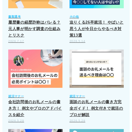
書類選考
その他
履歴書の経歴詐称はバレる？
迫りくる26卒就活！ やばいと
元人事が明かす調査の仕組み
思う人が今日からやるべき対
とリスク
策13選
2026.7.17
2026.5.14
就活マナー
就活マナー
会社訪問後のお礼メールの書
面談のお礼メールの書き方完
き方！ 例文やプロのアドバイ
全ガイド！ 例文付きで就活の
スを紹介
プロが解説
2026.5.29
2026.5.29