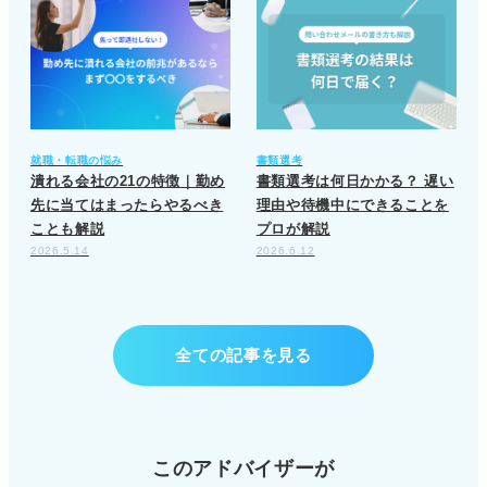
就職・転職の悩み
書類選考
潰れる会社の21の特徴｜勤め
書類選考は何日かかる？ 遅い
先に当てはまったらやるべき
理由や待機中にできることを
ことも解説
プロが解説
2026.5.14
2026.6.12
全ての記事を見る
このアドバイザーが