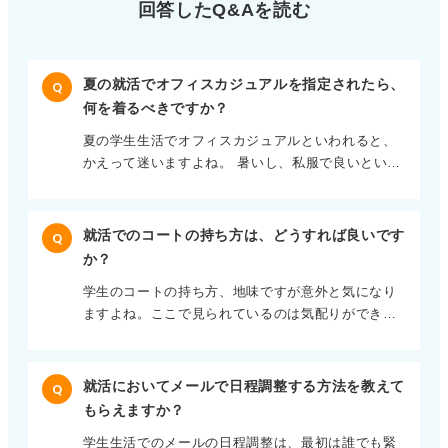
回答したQ&Aを読む
夏の就活でオフィスカジュアルを指定されたら、
Q
何を着るべきですか？
夏の学生生活でオフィスカジュアルといわれると、
かえって迷いますよね。 暑いし、私服で良いといわ
れても、どこまで崩して良いのか不安になるもので
す。 結論からいうと、Tシャツやサンダルは、さす
がにオフィスカジュアルとしては控えたほうが無難
就活でのコートの持ち方は、どうすれば良いです
Q
です。オフィスカジュアルは会社や業界によって幅
か？
がありますが、基本はきちんと感＋涼しさです。 一
学生のコートの持ち方、地味ですが意外と気になり
般的な例として、男性ならノーネクタイのシャツに
ますよね。ここで見られているのは気配りができる
スラックスやチノパン、足元はローファーなどが安
かという点です。 基本はとてもシンプルで、建物に
心です。女性は、きれいめのトップスに膝丈やロン
入る前にコートを脱ぐのがマナーになります。 肩を
グのボトム、パンプスやフラットシューズが定番と
合わせて半分に折り、袖を内側に重ね、裏地が表に
いえます。 素材や色を工夫して涼しさと誠実さを両
就活においてメールで日程調整する方法を教えて
Q
出るようにたたんで左腕に掛けます。こうすると見
立 周囲の社会人の通勤スタイルなどを見て、参考に
もらえますか？
た目もきれいで、受付での挨拶もスムーズです。 室
するのも良いです。 夏を涼しく乗り切るコツは、服
学生生活でのメールの日程調整は、最初は誰でも緊
内では鞄の上に置き退室後の着用を徹底 室内に入っ