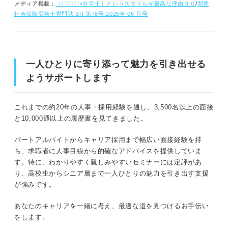
メディア掲載：
［〇〇〇×社労士］というスタイルが最高な理由３０
/
開業
社会保険労務士専門誌 SR 第78号 2025年 06 月号
一人ひとりに寄り添って魅力を引き出せる
ようサポートします
これまでの約20年の人事・採用経験を通し、3,500名以上の面接
と10,000通以上の履歴書を見てきました。
パートアルバイトからキャリア採用まで幅広い面接経験を持
ち、求職者に人事目線から的確なアドバイスを提供していま
す。特に、わかりやすく親しみやすいセミナーには定評があ
り、高校生からシニア層まで一人ひとりの魅力を引き出す支援
が強みです。
あなたのキャリアを一緒に考え、最適な道を見つけるお手伝い
をします。