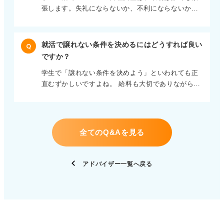
の形より素材選び。 リネンやコットン混、速乾素材
張します。失礼にならないか、不利にならないかと
たら、コートは椅子の足元に置いた鞄の上に重ねま
などを選ぶと快適ですし、色も白やベージュ、淡い
不安になりますよね。 ただ、人事の立場から見る
しょう。背もたれに掛けたり、膝の上に置いたりす
ブルーなど明るめがおすすめといえます。私服＝何
と、ここで見ているのは文章力より対応の仕方で
るのは、カジュアルに見えがちなので避けたいとこ
でも良いではなく、仕事に行ける服が目安です。 清
す。基本は早く、丁寧に、簡潔にすることが大事で
ろです。 もしコート掛けがあり、使うよう勧められ
潔感をベースに、あなたらしさがほんのり伝わる服
就活で譲れない条件を決めるにはどうすれば良い
Q
す。 返信は24時間以内、できれば平日の9〜18時に
た場合は、そのときは利用して問題ありません。退
装で、夏の学生生活を乗り切っていきましょう！
ですか？
送りましょう。深夜や休日に読んだときは、翌朝の
室時も、建物内では着用せず、屋外に出てから羽織
学生で「譲れない条件を決めよう」といわれても正
予約送信で十分です。 形式を整えて相手の手間を減
ります。 もちろん「寒いので着て行ってください」
直むずかしいですよね。 給料も大切でありながら、
らす工夫をしよう 候補日が合わないときは、無理に
と声を掛けられた場合は、そのまま着ても大丈夫で
働きやすさも気になる。どれも正解に見えてしまう
合わせる必要はありません。「いずれも調整が難し
す。 基本を押さえておけば心配はいりません。 就職
のはよくあることです。 キャリアコンサルタントが
く」と一言添えたうえで、代替日を2〜3案出しま
後に外出や訪問の機会が増えたときにも役立つの
よく使う考え方に、Will・Can・Mustがあります。
す。 たとえば「12/20午前」「12/21午後」など幅を
で、今のうちに自然に身に付けると安心です。
自己分析やキャリアデザインの基本フレームワーク
持たせると、担当者が調整しやすくなります。件名
全てのQ&Aを見る
です。 Willはやりたいこと、Canはできること、
は Re: を残し変更せず、最後に「（大学名・氏
Mustは求められることを指します。 Mustのなかか
名）」を追加して検索しやすくしましょう。 本文は
ら優先順位を付けて自分らしく輝く！ この三つを書
挨拶、お礼、要件、締めの順で進め。、記号の多用
アドバイザー一覧へ戻る
き出し、特にMustのなかから譲れない条件を3～5個
や絵文字は使用不可です。 最後に誤字がないかどう
に絞り、優先順位を付けます。三つの円が重なる部
か、宛名は正確に書けているかのチェックも忘れず
分は生きがいのゾーンやキャリアアンカーとも呼ば
におこないましょう。 気負いすぎず、相手の手間を
れます。 ポイントは、Mustを3～5個に絞ることで
減らす意識を持てば、日程調整はそれだけで十分合
す。たとえば「転勤はしたくない」「成長できる環
格ラインです。