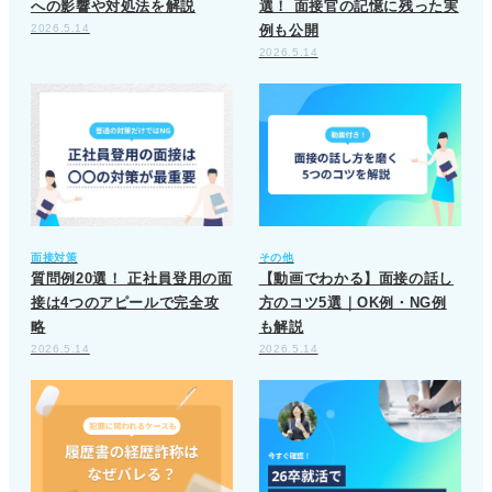
への影響や対処法を解説
選！ 面接官の記憶に残った実
2026.5.14
例も公開
2026.5.14
面接対策
その他
質問例20選！ 正社員登用の面
【動画でわかる】面接の話し
接は4つのアピールで完全攻
方のコツ5選｜OK例・NG例
略
も解説
2026.5.14
2026.5.14