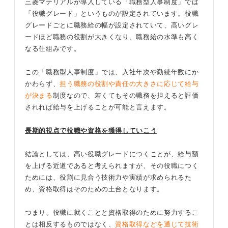
三菱マテリアルが導入している「職務型人事制度」では
「役職グレード」というものが設定されています。役職
グレードごとに職務給の幅が設定されていて、高いグレ
ードほど職務の役割が大きくなり、職務給の水準も高く
なる仕組みです。
この「職務型人事制度」では、入社年次や勤続年数にか
かわらず、
担う職務の役割や責任の大きさに応じて給与
が決まる
制度なので、若くてもその職務を担えると評価
されれば給与を上げることが可能と言えます。
長期的視点で役職や資格を獲得していこう
結論としては、高い役職グレードにつくことが、給与額
を上げる近道であると考えられますが、その役職につく
ためには、役割に見合う技術力や実績が求められるた
め、資格取得はそのための土台となります。
つまり、役職に就くことと資格取得のために努力するこ
とは相反するものではなく、
資格取得などを通じて技術