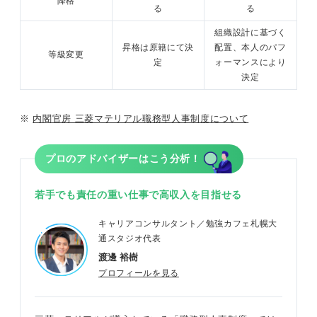
降格
る
る
組織設計に基づく
昇格は原籍にて決
配置、本人のパフ
等級変更
定
ォーマンスにより
決定
※
内閣官房 三菱マテリアル職務型人事制度について
プロのアドバイザーはこう分析！
若手でも責任の重い仕事で高収入を目指せる
キャリアコンサルタント／勉強カフェ札幌大
通スタジオ代表
渡邊 裕樹
プロフィールを見る