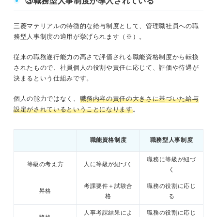
③職務型人事制度が導入されている
三菱マテリアルの特徴的な給与制度として、管理職社員への職
務型人事制度の適用が挙げられます（※）。
従来の職務遂行能力の高さで評価される職能資格制度から転換
されたもので、社員個人の役割や責任に応じて、評価や待遇が
決まるという仕組みです。
個人の能力ではなく、
職務内容の責任の大きさに基づいた給与
設定がされているということになります
。
職能資格制度
職務型人事制度
職務に等級が紐づ
等級の考え方
人に等級が紐づく
く
考課要件＋試験合
職務の役割に応じ
昇格
格
る
人事考課結果によ
職務の役割に応じ