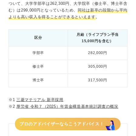
ついて、大学学部卒は262,300円、大学院卒（修士卒、博士卒含
む）は299,000円となっているため、
同社は新卒の段階から平均
よりも高い収入を得ることができるといえます
。
月給（ライフプラン手当
区分
15,000円を含む）
学部卒
282,000円
修士卒
305,000円
博士卒
317,500円
※1
三菱マテリアル 新卒採用
※2
厚労省 令和７（2025）年賃金構造基本統計調査の概況
プロのアドバイザーならこうアドバイス！