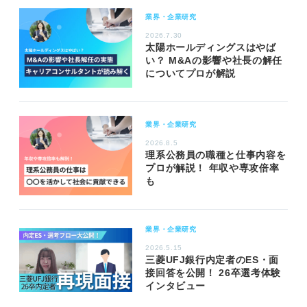
業界・企業研究
2026.7.30
太陽ホールディングスはやば
い？ M&Aの影響や社長の解任
についてプロが解説
業界・企業研究
2026.8.5
理系公務員の職種と仕事内容を
プロが解説！ 年収や専攻倍率
も
業界・企業研究
2026.5.15
三菱UFJ銀行内定者のES・面
接回答を公開！ 26卒選考体験
インタビュー