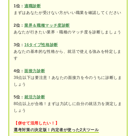
③職務型人事制度が導入されている
1位：
適職診断
まずはあなたが受けない方がいい職業を確認してください
三菱マテリアルは高収入！ 理想的な働き方かどう
かも確認しよう
2位：
業界＆職種マッチ度診断
あなたが行きたい業界・職種のマッチ度を診断しましょう
3位：
16タイプ性格診断
あなたの基本的な性格から、就活で使える強みを特定しま
す
4位：
面接力診断
39点以下は要注意！あなたの面接力を今のうちに診断しま
しょう
5位：
就活力診断
80点以上が合格！まずは力試しに自分の就活力を測定しま
しょう
【併せて活用したい！】
選考対策の決定版！内定者が使った2大ツール