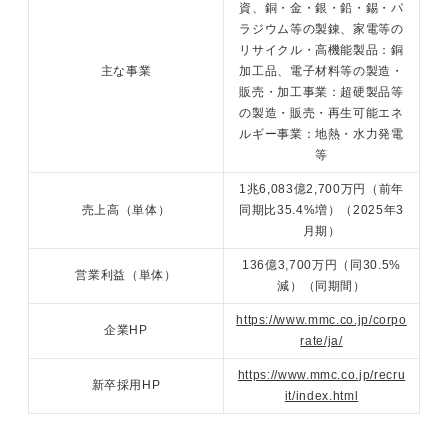
資、銅・金・銀・鉛・錫・パ
ラジウム等の製錬、家電等の
リサイクル・高機能製品：銅
主な事業
加工品、電子材料等の製造・
販売・加工事業：超硬製品等
の製造・販売・再生可能エネ
ルギー事業：地熱・水力発電
等
1兆6,083億2,700万円（前年
売上高（単体）
同期比35.4%増）（2025年3
月期）
136億3,700万円（同30.5%
営業利益（単体）
減）（同期間）
https://www.mmc.co.jp/corpo
企業HP
rate/ja/
https://www.mmc.co.jp/recru
新卒採用HP
it/index.html