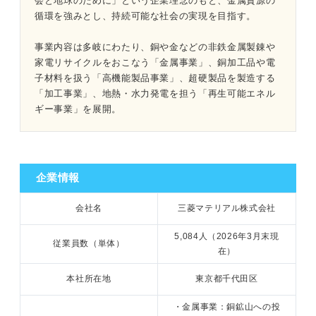
会と地球のために」という企業理念のもと、金属資源の
循環を強みとし、持続可能な社会の実現を目指す。
事業内容は多岐にわたり、銅や金などの非鉄金属製錬や
1分でわかる三菱マテリアル
家電リサイクルをおこなう「金属事業」、銅加工品や電
子材料を扱う「高機能製品事業」、超硬製品を製造する
三菱マテリアルの年収をチェックしてみよう
「加工事業」、地熱・水力発電を担う「再生可能エネル
ギー事業」を展開。
①三菱マテリアルの年収は714万円
②三菱マテリアルの初任給は28.2万円～31.7万円
企業情報
③職務型人事制度が導入されている
会社名
三菱マテリアル株式会社
三菱マテリアルは高収入！ 理想的な働き方かどうかも確
認しよう
5,084人（2026年3月末現
従業員数（単体）
在）
本社所在地
東京都千代田区
・金属事業：銅鉱山への投