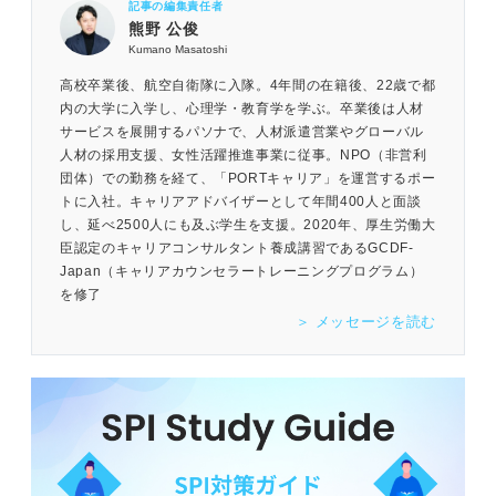
記事の編集責任者
熊野 公俊
Kumano Masatoshi
高校卒業後、航空自衛隊に入隊。4年間の在籍後、22歳で都
内の大学に入学し、心理学・教育学を学ぶ。卒業後は人材
サービスを展開するパソナで、人材派遣営業やグローバル
人材の採用支援、女性活躍推進事業に従事。NPO（非営利
団体）での勤務を経て、「PORTキャリア」を運営するポー
トに入社。キャリアアドバイザーとして年間400人と面談
し、延べ2500人にも及ぶ学生を支援。2020年、厚生労働大
臣認定のキャリアコンサルタント養成講習であるGCDF-
Japan（キャリアカウンセラートレーニングプログラム）
を修了
＞ メッセージを読む