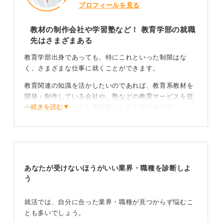
プロフィールを見る
教材の制作会社や学習塾など！ 教育学部の就職
先はさまざまある
教育学部出身であっても、特にこれといった制限はな
く、さまざまな仕事に就くことができます。
教育関連の知識を活かしたいのであれば、教育系教材を
開発・制作している会社や、塾などの教育サービスを提
⋯続きを読む▼
供している会社なども選択肢としておすすめです。
もちろん、教員免許を持っていても、まったく関係のな
い一般企業に入社する人もたくさんいます。教育学部で
学んだ知識を活かせる場面は多岐にわたります。
あなたが受けないほうがいい業界・職種を診断しよ
教育学部での経験が活かせる職種は多い！ 自分に合
う
った仕事で活躍しよう
就活では、自分に合った業界・職種が見つからず悩むこ
たとえば、教育学部で模擬授業をおこなった経験はプレ
とも多いでしょう。
ゼンテーション力やコミュニケーション能力、運営能力