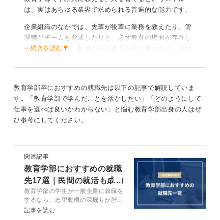
は、実はあらゆる業界で求められる普遍的な能力です。
企業組織のなかでは、先輩が後輩に業務を教えたり、管
理職がチームを育成したりと、必ず教育の場面が存在し
⋯続きを読む▼
ます。そのため、教員以外の道も幅広く開かれているの
です。
ただその道のなかでも親和性が高いのは、やはり教育関
連の業界ですね。学習塾や予備校の講師、教材開発、子
教育学部卒におすすめの就職先は以下の記事で解説していま
育て支援サービスなどが挙げられます。
す。「教育学部で学んだことを活かしたい」「どのようにして
仕事を選べば良いかわからない」と悩む教育学部出身の人はぜ
ひ参考にしてください。
人を育てる力を武器に多様な職種に目を向けてみよ
う！
一般企業であれば、社員の採用や育成に携わる人事・研
関連記事
修部門は、学んだことを直接的に活かせる職種です。
教育学部におすすめの就職
先17選｜民間の就活も成功
また、顧客に商品の価値をわかりやすく教える・伝える
教育学部の学生が一般企業に就職を
させる3箇条
という点では営業職や接客業にも適性があるといえま
するなら、志望動機の深掘りが肝心
す。
です。この記事では、教育学部が就
記事を読む
活を進める3箇条や、頻出質問など