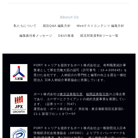
About Us
私たちについて
就活Q&A 編集方針
Webテストコンテンツ 編集方針
編集責任者メッセージ
D&Iの推進
就活対策資料&ツール一覧