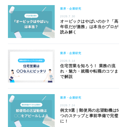
業界・企業研究
2026.7.30
オービックはやばいのか？「高
年収だが激務」は本当かプロが
読み解く
業界・企業研究
2026.5.14
住宅営業を知ろう！ 業務の流
れ・魅力・就職や転職のコツま
で解説
業界・企業研究
2026.7.24
例文9選｜郵便局の志望動機は5
つのステップと事前準備で完璧
に！