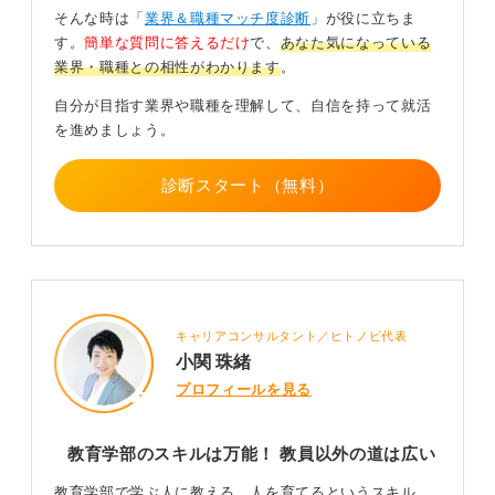
などにつながり、学びのプロセスを知っているという点
そんな時は「
業界＆職種マッチ度診断
」が役に立ちま
では企業でも重宝されることが多いです。
す。
簡単な質問に答えるだけ
で、
あなた気になっている
業界・職種との相性がわかります
。
こうしたスキルを培えていれば、人材育成や社員研修、
営業、販売、企画など、さまざまな職種で学んだことが
自分が目指す業界や職種を理解して、自信を持って就活
発揮できると思いますよ。
を進めましょう。
一方、教育学部出身であえて教員にならないという場
合、その理由を深掘りされることがあるかもしれませ
診断スタート（無料）
ん。
ただこれも、何らかのきっかけで教職ではなく企業での
就職に興味が湧いたというのであれば、それは決してマ
イナスにはならないと私は思います。
キャリアコンサルタント／ヒトノビ代表
0
小関 珠緒
プロフィールを見る
教育学部のスキルは万能！ 教員以外の道は広い
教育学部で学ぶ人に教える、人を育てるというスキル