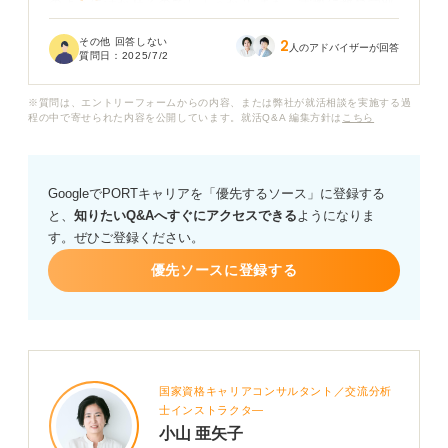
のように活かせるのでしょうか？ また、実際に教育学部
から一般企業へ就職された方は、どのような業界や職種
その他 回答しない
2
に進んでいるのでしょうか？
人のアドバイザーが回答
質問日：
2025/7/2
教育学部出身者が一般企業を目指す際に、強みとなる点
※質問は、エントリーフォームからの内容、または弊社が就活相談を実施する過
や、就職活動でアピールすべきことはありますか？ 教員
程の中で寄せられた内容を公開しています。就活Q&A 編集方針は
こちら
以外の進路について、具体的なアドバイスをいただける
と嬉しいです。
GoogleでPORTキャリアを「優先するソース」に登録する
と、
知りたいQ&Aへすぐにアクセスできる
ようになりま
す。ぜひご登録ください。
優先ソースに登録する
国家資格キャリアコンサルタント／交流分析
士インストラクタ―
小山 亜矢子