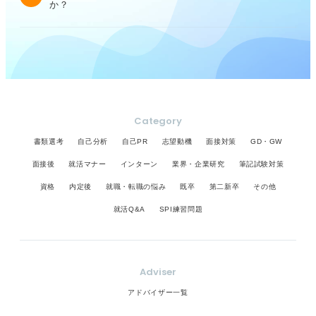
か？
Category
書類選考
自己分析
自己PR
志望動機
面接対策
GD・GW
面接後
就活マナー
インターン
業界・企業研究
筆記試験対策
資格
内定後
就職・転職の悩み
既卒
第二新卒
その他
就活Q&A
SPI練習問題
Adviser
アドバイザー一覧