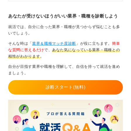
学部で学んだことを軸にしつつも、固定観念にとらわれ
をキャリアコンサルタントが解説し
ず、さまざまな業界に目を向けてみましょう。
ます。教育学部の知識や経験を活か
せるおすすめの就職先も紹介する
あなたが受けないほうがいい業界・職種を診断しよう
で、参考にしてください。
0
就活では、自分に合った業界・職種が見つからず悩むことも多
いでしょう。
そんな時は「
業界＆職種マッチ度診断
」が役に立ちます。
簡単
な質問に答えるだけ
で、
あなた気になっている業界・職種との
相性がわかります
。
自分が目指す業界や職種を理解して、自信を持って就活を進め
ましょう。
診断スタート(無料)