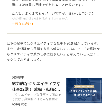
際にはほぼ同じ意味で使われることが多いです。
ただし、あくまでもイメージですが、使われるコンテン
ツの傾向の違いはあるかもしれません。
⋯続きを読む▼
動画クリエイター：YouTube、TikTok、Instagramなど
のWebやSNSプラットフォームなど
映像クリエイター：テレビ、映画、広告業界、音楽業界
以下の記事ではクリエイティブな仕事を20選紹介しています。
など
また、未経験から目指す方法も解説しているので、「未経験か
らクリエイティブ系の仕事に就きたい」と考えている人はチェ
前者は一人または少人数で制作していくニュアンス、後
ックしておきましょう。
者は監督やカメラマン、編集者など、チームを組閣して
プロジェクトとして制作していくニュアンスで使われる
ことが多いです。
関連記事
求められる媒体や制作スタイルの傾向を把握すると
魅力的なクリエイティブな
判断しやすくなる
仕事22選！ 就職・転職の
「クリエイティブな仕事って面白そ
選考対策も解説
しかし、冒頭でも述べたように明確な違いはありません
うだけど具体的にはどんな職種があ
るの？」と疑問を持つ学生は少なく
ので、求人掲載元の企業が求職者にどのようなスキル、
記事を読む
ありません。記事では20職種のク