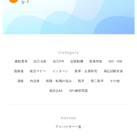
か？
Category
書類選考
自己分析
自己PR
志望動機
面接対策
GD・GW
面接後
就活マナー
インターン
業界・企業研究
筆記試験対策
資格
内定後
就職・転職の悩み
既卒
第二新卒
その他
就活Q&A
SPI練習問題
Adviser
アドバイザー一覧