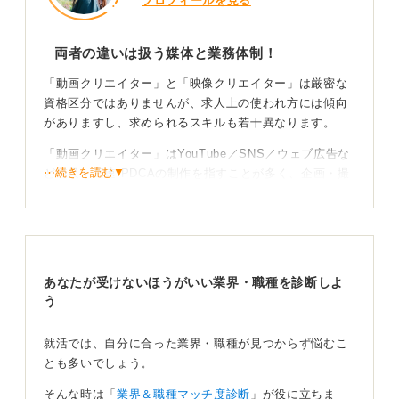
プロフィールを見る
両者の違いは扱う媒体と業務体制！
「動画クリエイター」と「映像クリエイター」は厳密な
資格区分ではありませんが、求人上の使われ方には傾向
がありますし、求められるスキルも若干異なります。
「動画クリエイター」はYouTube／SNS／ウェブ広告な
⋯続きを読む▼
ど短尺・高速 PDCAの制作を指すことが多く、企画・撮
影・編集・サムネ・分析まで個人または少人数で一気通
貫できる人材が好まれます。
ときにマーケティングの知識などを活かし、バズらせる
ことが求められることもあります。
あなたが受けないほうがいい業界・職種を診断しよ
一方、「映像クリエイター」は映画・TV 番組・CM・企
う
業 VP など長尺・多人数体制の案件が中心で、ディレク
ション、撮影、照明、録音、編集、CG、カラーグレーデ
就活では、自分に合った業界・職種が見つからず悩むこ
ィングなどの職能分化が進みます。
とも多いでしょう。
ポートフォリオは媒体に合わせて設計しよう！
そんな時は「
業界＆職種マッチ度診断
」が役に立ちま