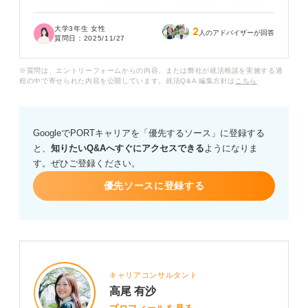
イター」という2つの名称を見かけるのですが、この2つ
には具体的にどのような違いがあるのでしょうか？
大学3年生 女性
2
人のアドバイザーが回答
質問日：
2025/11/27
どちらの名称の求人に応募するべきか迷っています。
※質問は、エントリーフォームからの内容、または弊社が就活相談を実施する過
YouTubeなどのWeb動画だけを専門にするのが「動画ク
程の中で寄せられた内容を公開しています。就活Q&A 編集方針は
こちら
リエイター」で、映画やテレビCMなどの大規模なものを
制作するのが「映像クリエイター」といったように、仕
事の規模や内容で分かれているのでしょうか？
GoogleでPORTキャリアを「優先するソース」に登録する
と、
知りたいQ&Aへすぐにアクセスできる
ようになりま
もし明確な違いがあれば、それぞれの仕事で求められる
す。ぜひご登録ください。
スキルやキャリアパスの違いについても詳しく知りたい
です。今後の就活の参考にしたいので、アドバイスをお
優先ソースに登録する
願いします。
キャリアコンサルタント
高尾 有沙