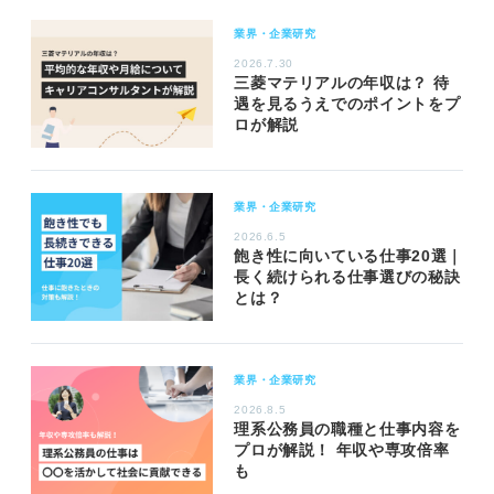
業界・企業研究
2026.7.30
三菱マテリアルの年収は？ 待
遇を見るうえでのポイントをプ
ロが解説
業界・企業研究
2026.6.5
飽き性に向いている仕事20選｜
長く続けられる仕事選びの秘訣
とは？
業界・企業研究
2026.8.5
理系公務員の職種と仕事内容を
プロが解説！ 年収や専攻倍率
も