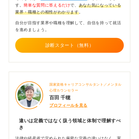
す。
簡単な質問に答えるだけ
で、
あなた気になっている
業界・職種との相性がわかります
。
応募するときは、ポートフォリオの設計を媒体に合わせ
て変え、動画領域なら尺30～90秒の成果物とKPI改善の
自分が目指す業界や職種を理解して、自信を持って就活
説明、映像領域なら役割の明示と画作りの意図・工程を
を進めましょう。
詳述すると通過率が上がります。
どちらもストーリーテリングと構図・光・音・テンポの
診断スタート（無料）
画づくりの基礎は共通で、最初はどちらかに軸足を置き
つつ、隣接スキルを計画的に広げるのが現実的です。
0
国家資格キャリアコンサルタント／メンタル
心理カウンセラー
百田 千穂
プロフィールを見る
違いは定義ではなく扱う領域と体制で理解すべ
き
法律や経産省で定められた厳密な定義の違いはなく、実