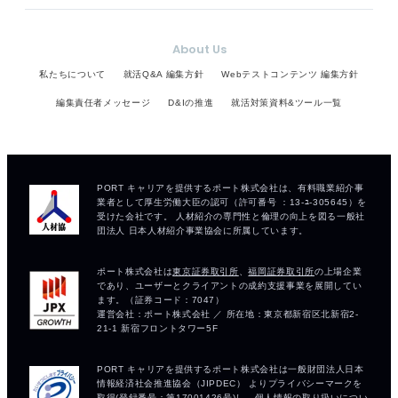
About Us
私たちについて
就活Q&A 編集方針
Webテストコンテンツ 編集方針
編集責任者メッセージ
D&Iの推進
就活対策資料&ツール一覧