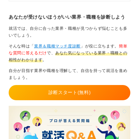
業務内容を求めているかを分析していく必要がありま
リエイティブな仕事を紹介しつつ、
す。
どうすればそれらの仕事に就けるの
かをキャリアコンサルタントととも
あなたが受けないほうがいい業界・職種を診断しよう
面接に進むことができた場合は、「御社にとっての映像
に解説します。
クリエイターとは何ですか？」という質問をしてみるの
就活では、自分に合った業界・職種が見つからず悩むことも多
が良いかもしれません。
いでしょう。
そんな時は「
業界＆職種マッチ度診断
」が役に立ちます。
簡単
0
な質問に答えるだけ
で、
あなた気になっている業界・職種との
相性がわかります
。
自分が目指す業界や職種を理解して、自信を持って就活を進め
ましょう。
診断スタート(無料)