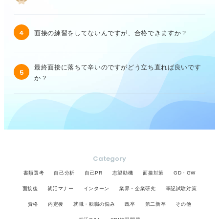
4
面接の練習をしてないんですが、合格できますか？
最終面接に落ちて辛いのですがどう立ち直れば良いです
5
か？
Category
書類選考
自己分析
自己PR
志望動機
面接対策
GD・GW
面接後
就活マナー
インターン
業界・企業研究
筆記試験対策
資格
内定後
就職・転職の悩み
既卒
第二新卒
その他