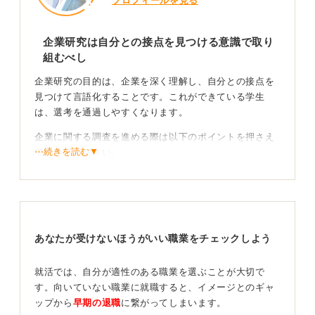
プロフィールを見る
企業研究は自分との接点を見つける意識で取り
組むべし
企業研究の目的は、企業を深く理解し、自分との接点を
見つけて言語化することです。これができている学生
は、選考を通過しやすくなります。
企業に関する調査を進める際は以下のポイントを押さえ
⋯続きを読む▼
て進めてください。
まず、事業内容の理解しましょう。具体的には以下のよ
うな項目を自分の言葉で説明できるようにしていきま
す。
・主力商品やサービスは何か
あなたが受けないほうがいい職業をチェックしよう
・顧客は誰か
・その事業のどこに魅力を感じるか
就活では、自分が適性のある職業を選ぶことが大切で
・業界内での立ち位置や競合他社はどこか
す。向いていない職業に就職すると、イメージとのギャ
・業界シェアはどのくらいか
ップから
早期の退職
に繋がってしまいます。
・なぜ競合ではなく、この会社なのか