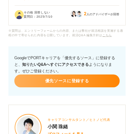
企業のホームページ（HP）やIR情報、四季報など、色々
その他 回答しない
2
な情報源があるのは知っているのですが、具体的にどの
人のアドバイザーが回答
質問日：
2025/7/10
情報を、どのような視点で見ていけば良いのか、具体的
な手順がわかりません。
※質問は、エントリーフォームからの内容、または弊社が就活相談を実施する過
程の中で寄せられた内容を公開しています。就活Q&A 編集方針は
こちら
効率的な企業研究の方法や、押さえておくべきポイント
があれば教えていただきたいです。
GoogleでPORTキャリアを「優先するソース」に登録する
また、企業研究を進める中で、自分の軸と照らし合わせ
と、
知りたいQ&Aへすぐにアクセスできる
ようになりま
たり、企業への理解を深めたりするためには、どのよう
す。ぜひご登録ください。
なことに意識して取り組むべきでしょうか？ 企業研究を
効果的に進めるためのアドバイスをお願いします。
優先ソースに登録する
キャリアコンサルタント／ヒトノビ代表
小関 珠緒