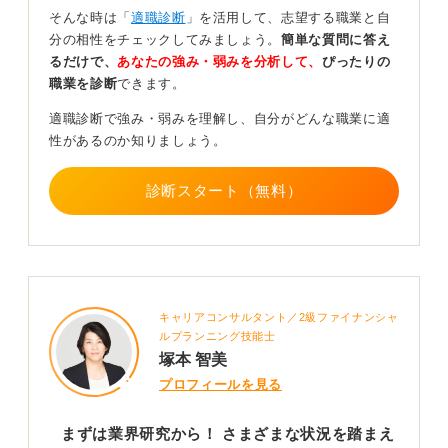
そんな時は「
適職診断
」を活用して、志望する職業と自
こうした点は、企業の根幹の考え方となる部分になるた
分の相性をチェックしてみましょう。
簡単な質問に答え
め、それらと自分の価値観とがマッチするかどうかを見
るだけで、
あなたの強み・弱みを分析して、
ぴったりの
極めることが重要です。共感できる部分を見つけて、志
職業を診断
できます。
望動機と結び付けましょう。
適職診断で強み・弱みを理解し、自分がどんな職業に適
リアルな情報収集で、自分だけの武器を手に入れよ
性があるのか知りましょう。
う
診断スタート（無料）
また、新サービスの開始やM＆A、SDGsへの取り組みな
ど、企業の最新動向に注目することも、企業理解を深め
る良い方法の1つです。
「貴社の〇〇という新しい取り組みに興味を持ちまし
た」といった形で関心を示すことができると良いです
キャリアコンサルタント／2級ファイナンシャ
ね。また、職場見学やOB・OG訪問などは実際の働き方
ルプランニング技能士
や社風を知るための貴重な情報源となります。
塚本 智美
プロフィールを見る
企業研究ではこれらの情報をただ調べるだけでなく、
「自分の経験や価値観とどうつながるか」「どこに共感
できるか」という視点で整理し、自分だけの志望動機を
まずは業界研究から！ さまざまな状況を踏まえ