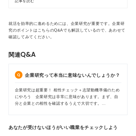
記事を読む
要素の1つになります。1つの企業のサプライチェーンを
用することで、就活を効率的に進め
深掘ることで、他社とのつながりや業界での立ち位置な
ることができますよ。この記事で
は、企業分析の正しいやり方から効
どが見えてくるのです。
率化のコツまでキャリアコンサルタ
就活を効率的に進めるためには、企業研究が重要です。企業研
ントとともに徹底解説します。
企業の大枠についてつかめたら、その企業の関連ニュー
究のポイントはこちらのQ&Aでも解説しているので、あわせて
スについて確認しておきましょう。具体的には新製品の
確認してみてください。
リリースや業務提携、競合の動向などですね。
これらの情報を整理し、自分がその事業のどんな部分に
Q&A
関連
魅力を感じるのか、深く考えてみてください。
0
企業研究って本当に意味ないんでしょうか？
企業研究は超重要！ 相性チェック＋志望動機準備のため
にやろう 企業研究は非常に意味があります。まず、自
分と企業との相性を確認するうえで大切です。…
あなたが受けないほうがいい職業をチェックしよう