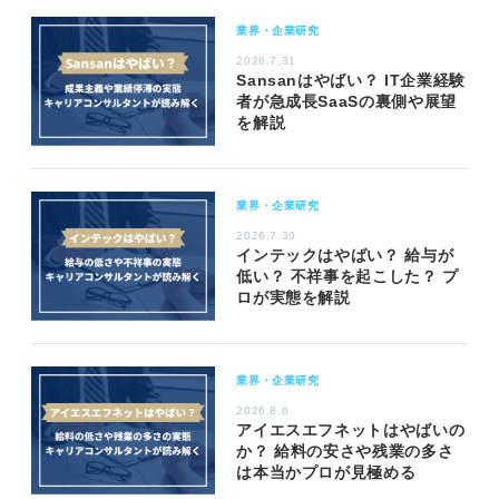
業界・企業研究
2026.7.31
Sansanはやばい？ IT企業経験
者が急成長SaaSの裏側や展望
を解説
業界・企業研究
2026.7.30
インテックはやばい？ 給与が
低い？ 不祥事を起こした？ プ
ロが実態を解説
業界・企業研究
2026.8.6
アイエスエフネットはやばいの
か？ 給料の安さや残業の多さ
は本当かプロが見極める