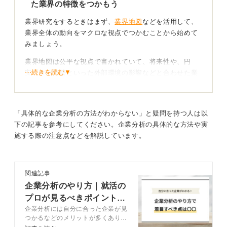
つくりあげていくことが重要です。
た業界の特徴をつかもう
業界研究をするときはまず、
業界地図
などを活用して、
0
業界全体の動向をマクロな視点でつかむことから始めて
みましょう。
業界地図は公平な視点で書かれていて、将来性や、円
⋯続きを読む▼
安・政治情勢といった外部環境の影響などと合わせた業
界動向を知るのに役立ちます。
企業研究は1社だけでなく競合などの動向にも着目す
「具体的な企業分析の方法がわからない」と疑問を持つ人は以
ることがポイント
下の記事を参考にしてください。企業分析の具体的な方法や実
施する際の注意点などを解説しています。
個別の企業については、以下の観点で調べることがポイ
ントです。
まず1つは「顧客」です。その企業が誰に商品やサービス
関連記事
を提供しているかを明確にします。また、その顧客のど
企業分析のやり方｜就活の
んな課題を解決しているか、といった提供価値について
プロが見るべきポイントや
も調べましょう。
企業分析には自分に合った企業が見
注意点を解説
つかるなどのメリットが多くありま
さらに「事業の流れ」についても企業研究で深掘るべき
す。また集めた企業情報をうまく活