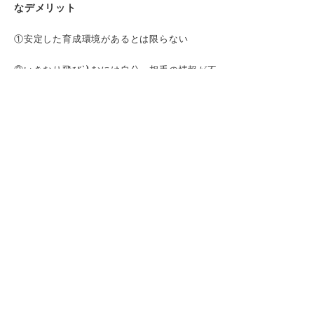
なデメリット
①安定した育成環境があるとは限らない
②いきなり飛び込むには自分・相手の情報が不
足している
「成長」を解像度高く定義できていますか？
「起業したい＝ベンチャー」は必ずしも正解
ではない
ベンチャーに向いている人・向いていない人
の境界線
向いている人：働くことを「人生の喜び」にで
きる人
向いていない人：「正解」や「手順」を求める