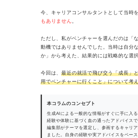
ベンチャーに向いている人・向
今、キャリアコンサルタントとして当時
もありません
。
向いている人：働くこと
向いていない人：「正解
ただし、私がベンチャーを選んだのは「
動機ではありませんでした。当時は自分
最後に：人生の舵を自分で握る
か」から考えた、結果的には戦略的な選
今回は、
最近の就活で飛び交う「成長」
用でベンチャーに行くこと」について考
本コラムのコンセプト
生成AIによる一般的な情報がすぐに手に入
経験や体験に基づく血の通ったアドバイス
編集部がテーマを選定し、参画するキャリ
ました。自身の経験や実アドバイスをベー