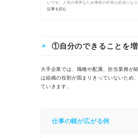
いです。人気の業界なため事前の対策が必須になり
事では選考を突破するために必要な事をキャリアコ
記事を読む
が解説します。志望動機例文も紹介しますので参考
い。
①自分のできることを増
大手企業では、職種や配属、担当業務が
は組織の役割が固まりきっていないため
ていきます。
仕事の幅が広がる例