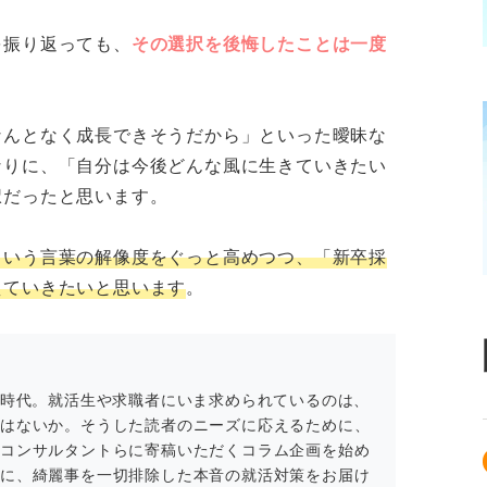
いていない人の境界線
を振り返っても、
その選択を後悔したことは一度
を「人生の喜び」にできる人
」や「手順」を求める人
なんとなく成長できそうだから」といった曖昧な
なりに、「自分は今後どんな風に生きていきたい
ということ
択だったと思います。
という言葉の解像度をぐっと高めつつ、「新卒採
えていきたいと思います
。
る時代。就活生や求職者にいま求められているのは、
ではないか。そうした読者のニーズに応えるために、
アコンサルタントらに寄稿いただくコラム企画を始め
スに、綺麗事を一切排除した本音の就活対策をお届け