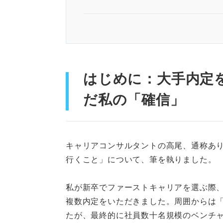
はじめに：大手内定を捨ててベ
新卒でベンチャー企業に就職す
①自分のできることを増
はじめに：大手内定
だ私の「確信」
②自分の人生に「オーナ
直視すべき「新卒ベンチャー」
①安定した育成環境があ
キャリアコンサルタントの高尾、通称あ
行くこと」について、筆を執りました。
②いきなり飛び込むには
私が新卒でファーストキャリアを選ぶ際
「成長」を解像度高く定義でき
複数内定をいただきました。周囲からは
たが、最終的に社員数十名規模のベンチ
「起業したい＝ベンチャー」は