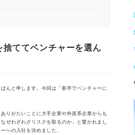
ンチャーを選んだ私の「確信」
る「圧倒的なメリット」
やす機会が「物理的に」多い
を捨ててベンチャーを選ん
ーシップ」を持ちやすい
のグロテスクなデメリット
るとは限らない
りぱんと申します。今回は「新卒でベンチャーに
自分・相手の情報が不足している
、ありがたいことに大手企業や外資系企業からも
ていますか？
「なぜわざわざリスクを取るのか」と驚かれまし
ャーへの入社を決めました。
必ずしも正解ではない