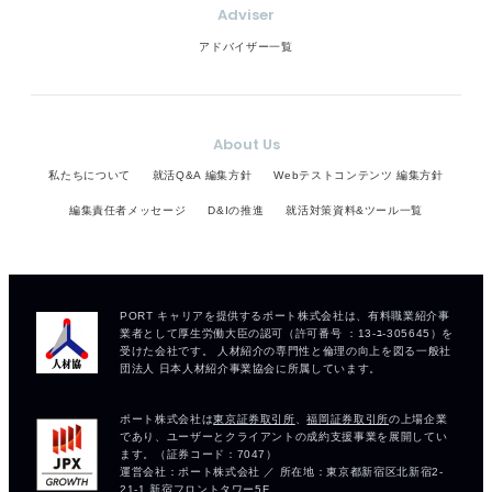
Adviser
アドバイザー一覧
About Us
私たちについて
就活Q&A 編集方針
Webテストコンテンツ 編集方針
編集責任者メッセージ
D&Iの推進
就活対策資料&ツール一覧