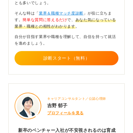
とも多いでしょう。
環境の不確実性を学習速度で上回れる人が向いてい
そんな時は「
業界＆職種マッチ度診断
」が役に立ちま
る
す。
簡単な質問に答えるだけ
で、
あなた気になっている
業界・職種との相性がわかります
。
後悔しない選び方は、以下の4点を確認することです。
自分が目指す業界や職種を理解して、自信を持って就活
①資金調達・売上・粗利のトレンドとキャッシュの余裕
を進めましょう。
がありそうか
診断スタート（無料）
②過去の事業成功・失敗からの学びなど、経営陣の再現
性
③配属予定チームのミッションとKPI
④入社後 6カ月・1年の期待役割、評価基準・育成方針の
明文化
キャリアコンサルタント／公認心理師
入社後は「最初の90日プラン」を作成し、週次で壁打ち
吉野 郁子
相手を確保することで伸びを可視化できます。
プロフィールを見る
ベンチャーは環境の不確実性を学習速度で上回れる人に
向いています。自分の志向が「仕組み化・専門深耕」か
新卒のベンチャー入社が不安視されるのは育成
「探索・0→1」かを見極めて決めましょう。