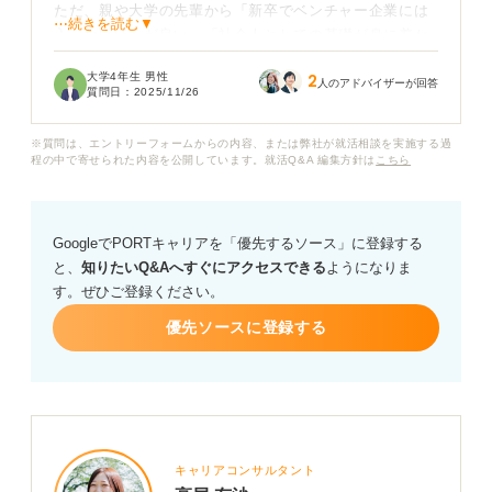
ただ、親や大学の先輩から「新卒でベンチャー企業には
⋯続きを読む▼
入らないほうが良い」「社会人としての基礎が身に着か
ない」と反対され、迷っています。
大学4年生 男性
2
人のアドバイザーが回答
質問日：
2025/11/26
新卒でベンチャー企業に入らないほうが良いといわれる
のは、どのような理由や背景があるのでしょうか？
※質問は、エントリーフォームからの内容、または弊社が就活相談を実施する過
程の中で寄せられた内容を公開しています。就活Q&A 編集方針は
こちら
また、ベンチャー企業を選ぶ場合に、失敗を防ぐために
意識しておくべきポイントや、入社後に後悔しないため
の心がまえを教えてください。
GoogleでPORTキャリアを「優先するソース」に登録する
と、
知りたいQ&Aへすぐにアクセスできる
ようになりま
す。ぜひご登録ください。
優先ソースに登録する
キャリアコンサルタント