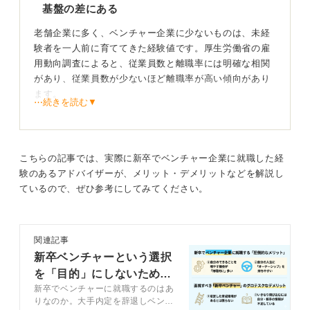
基盤の差にある
0
老舗企業に多く、ベンチャー企業に少ないものは、未経
験者を一人前に育ててきた経験値です。厚生労働省の雇
用動向調査によると、従業員数と離職率には明確な相関
があり、従業員数が少ないほど離職率が高い傾向があり
ます。
⋯続きを読む▼
また同調査では、転職時に大きな企業からより規模の小
さい企業へ移る人が多く、小規模企業から大企業へ転職
するケースは少ないことも示されています。
こちらの記事では、実際に新卒でベンチャー企業に就職した経
このことから、社会人としてのスタートを切る際には、
験のあるアドバイザーが、メリット・デメリットなどを解説し
規模の大きい企業を選ぶほど、その後の転職の選択肢が
ているので、ぜひ参考にしてみてください。
広がると言えます。
もし新卒で入社先を迷ったら、「今しか入社できないの
関連記事
はどちらか」という視点で判断すると良いでしょう。
新卒ベンチャーという選択
統計的な正論としては、このような結論になります。
を「目的」にしないための
新卒でベンチャーに就職するのはあ
解像度の上げ方ー「成長」
自分の人生を自分で背負う責任感や覚悟が大切
りなのか。大手内定を辞退しベンチ
という言葉を疑え