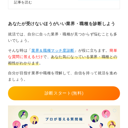
ャーを選んだキャリアコンサルタン
記事を読む
トの高尾さんが、綺麗事抜きのメリ
それでも、ベンチャー企業を選ぶ魅力は確かにありま
ット・デメリットを解説します。向
す。スピード感のある成長環境や、自由で風通しの良い
いている、向いていないがリアルに
社風に惹かれる人も多いでしょう。
わかる専門家書き下ろしコンテンツ
あなたが受けないほうがいい業界・職種を診断しよう
です。
結局のところ、「ベンチャーか大企業か」という迷い
就活では、自分に合った業界・職種が見つからず悩むことも多
も、「大企業2社のどちらにするか」という迷いも、根っ
いでしょう。
こは同じです。どちらを選ぶにしても、自分の人生を自
分で引き受ける覚悟が問われるのだと思います。
そんな時は「
業界＆職種マッチ度診断
」が役に立ちます。
簡単
な質問に答えるだけ
で、
あなた気になっている業界・職種との
相性がわかります
。
0
自分が目指す業界や職種を理解して、自信を持って就活を進め
ましょう。
診断スタート(無料)