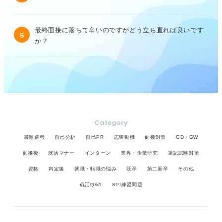
最終面接に落ちて辛いのですがどう立ち直れば良いです
5
か？
Category
書類選考
自己分析
自己PR
志望動機
面接対策
GD・GW
面接後
就活マナー
インターン
業界・企業研究
筆記試験対策
資格
内定後
就職・転職の悩み
既卒
第二新卒
その他
就活Q&A
SPI練習問題