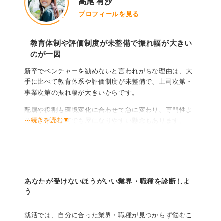
高尾 有沙
プロフィールを見る
教育体制や評価制度が未整備で振れ幅が大きい
のが一因
新卒でベンチャーを勧めないと言われがちな理由は、大
手に比べて教育体系や評価制度が未整備で、上司次第・
事業次第の振れ幅が大きいからです。
配属や役割も環境変化に合わせて急に変わり、専門性よ
⋯続きを読む▼
りも汎用的な何でも屋になりやすい懸念もあります。
一方で、意思決定の近さや裁量、事業づくりの一連の流
れを若手から経験できる大きな利点も確かにあります。
自分のウリとなるポイントを作ることができれば、欠か
すことのできない重要な存在として若いうちから認識さ
あなたが受けないほうがいい業界・職種を診断しよ
れ、裁量もどんどん手に入る傾向があります。
う
それだけの責任を持つことができそうかどうかが見極め
就活では、自分に合った業界・職種が見つからず悩むこ
られることもまた事実です。