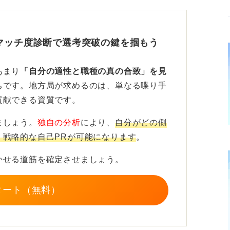
であるため、ほかの民間企業を受けるのと同
備も欠かせません。
マッチ度診断で選考突破の鍵を掴もう
活躍したいのか、理由を明確に説明できるこ
あまり
「自分の適性と職種の真の合致」を見
ちです。地方局が求めるのは、単なる喋り手
貢献できる資質です。
力も求められる！ 多角的なスキルを身
ましょう。
独自の分析
により、
自分がどの側
、戦略的な自己PRが可能になります
。
かせる道筋を確定させましょう。
側」の立場になる以上、時事問題をはじめと
タート（無料）
ことが求められます。そのうえで、社会情勢
任感をもって情報を伝える姿勢が大切です。
するため、コミュニケーション能力や協調性