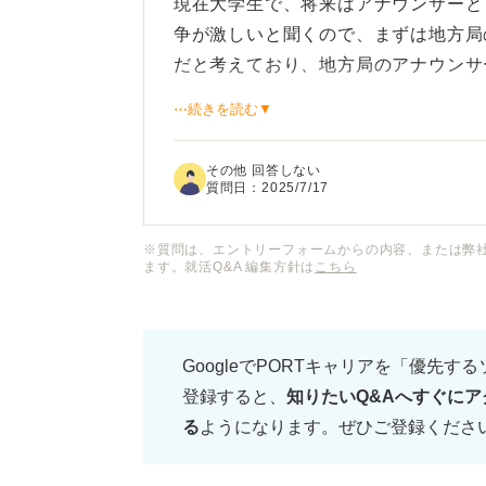
現在大学生で、将来はアナウンサーと
争が激しいと聞くので、まずは地方局
だと考えており、地方局のアナウンサ
⋯続きを読む▼
どのような対策をしておくべきでしょ
や、求められるスキル、経験などはあ
その他 回答しない
質問日：
2025/7/17
※質問は、エントリーフォームからの内容、または弊
ます。就活Q&A 編集方針は
こちら
GoogleでPORTキャリアを「優先す
登録すると、
知りたいQ&Aへすぐにア
る
ようになります。ぜひご登録くださ