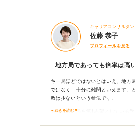
キャリアコンサルタン
佐藤 恭子
プロフィールを見る
地方局であっても倍率は高
キー局ほどではないとはいえ、地方
ではなく、十分に難関といえます。
数は少ないという状況です。
⋯続きを読む▼
また、キー局を第1志望としている
め多くの受験者が早い時期から準備
やはり、アナウンサーというと発声