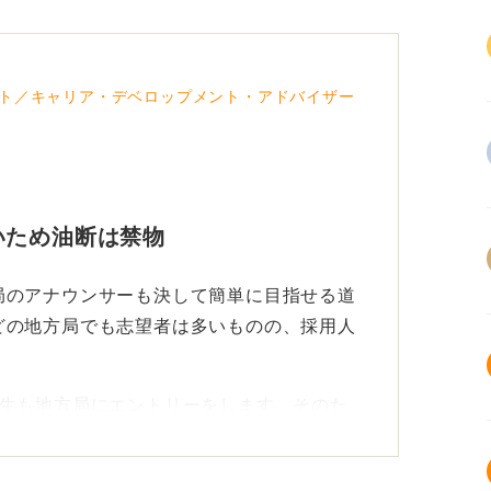
ト／キャリア・デベロップメント・アドバイザー
いため油断は禁物
局のアナウンサーも決して簡単に目指せる道
どの地方局でも志望者は多いものの、採用人
学生も地方局にエントリーをします。そのた
を始めています。
や滑舌の良さは当然必要になってきます。そ