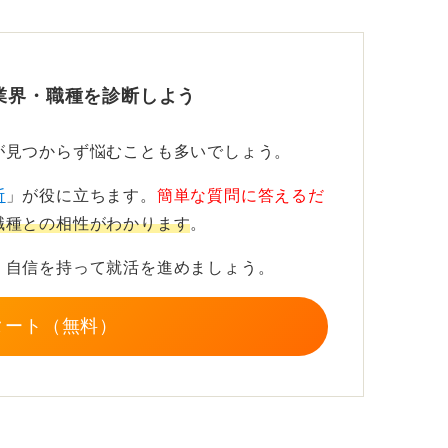
戦することもある！
業界・職種を診断しよう
が見つからず悩むことも多いでしょう。
ます。そのため、アナウンサーが原稿読みだ
断
」が役に立ちます。
簡単な質問に答えるだ
はディレクター業務まで幅広い役割を担うこ
職種との相性がわかります
。
、自信を持って就活を進めましょう。
はなく、裏方の仕事も含めて「何でもやる覚
タート（無料）
可欠です。最近では選考の過程で、自己紹介
も増えてきています。
するなど、「伝える技術」を継続的に磨いて
基礎力につながります。