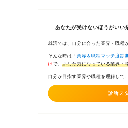
具体的に語れると良いです。
アナウンサー業務以外にも挑
あなたが受けないほうがいい
就活では、自分に合った業界・職種
また、地方局では人員が限られてい
そんな時は「
業界＆職種マッチ度診
けでなく、取材や原稿執筆、さらに
け
で、
あなた気になっている業界・
とも珍しくありません。
自分が目指す業界や職種を理解して
華やかな表舞台だけを想像するので
悟」が必要です。
診断ス
加えて、伝える力を高める努力も不
動画の提出などが求められるケース
日頃からニュース原稿を読む練習を
おくことが、アナウンサーとしての