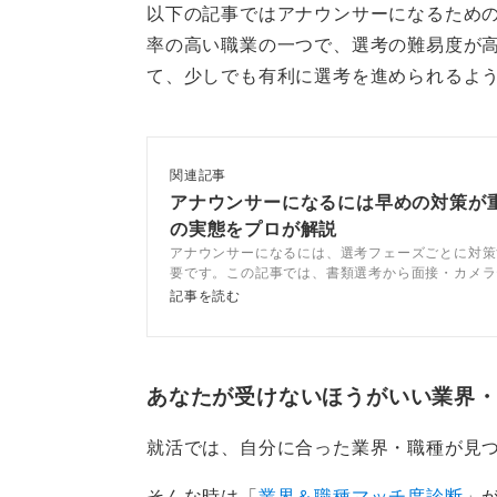
以下の記事ではアナウンサーになるため
率の高い職業の一つで、選考の難易度が
0
て、少しでも有利に選考を進められるよ
関連記事
アナウンサーになるには早めの対策が重
の実態をプロが解説
アナウンサーになるには、選考フェーズごとに対策
要です。この記事では、書類選考から面接・カメラ
選考対策について、キャリアコンサルタントととも
記事を読む
す。アナウンサー選考の実態も紹介するので、ぜひ
ださい。
あなたが受けないほうがいい業界
就活では、自分に合った業界・職種が見
そんな時は「
業界＆職種マッチ度診断
」