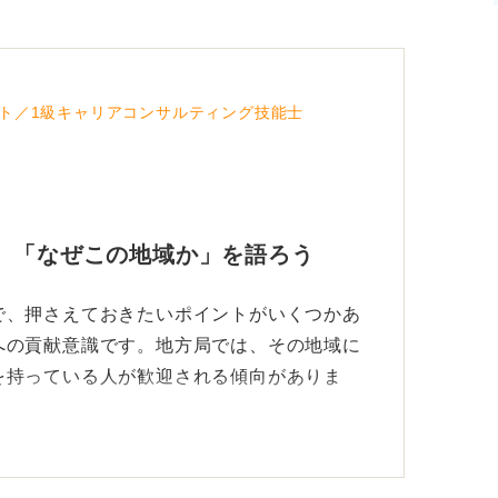
に対応できる力も必要になります。
サーは多様なスキルが求められる職業です。
ことが、夢の実現につながります。
ト／1級キャリアコンサルティング技能士
 「なぜこの地域か」を語ろう
で、押さえておきたいポイントがいくつかあ
への貢献意識です。地方局では、その地域に
を持っている人が歓迎される傾向がありま
ときに、旅行で訪れた際の印象深い体験や、
持ったエピソードなど、自分なりの関係性を