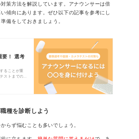
の対策方法を解説しています。アナウンサーは倍
高い傾向にあります。ぜひ以下の記事を参考にし
う準備をしておきましょう。
要！ 選考
することが重
テストまでの
に解説しま
参考にしてく
・職種を診断しよう
つからず悩むことも多いでしょう。
が役に立ちます。
簡単な質問に答えるだけ
で、
あ