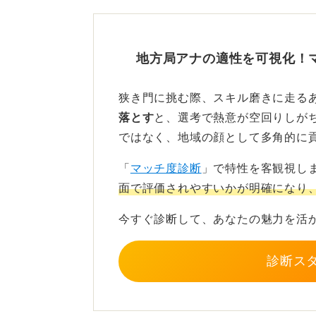
れだけでなく、放送局の社員の採用
じように志望動機や自己PRなどの準
地方局アナの適性を可視化！
なぜその地域でアナウンサーとして
とも大切です。
狭き門に挑む際、スキル磨きに走る
落とす
と、選考で熱意が空回りしが
ではなく、地域の顔として多角的に
時事問題への関心や取材対応
「
マッチ度診断
」で特性を客観視し
に付けよう
面で評価されやすいかが明確になり
今すぐ診断して、あなたの魅力を活
また、アナウンサーとして「伝える
診断ス
する世の中の動きに常に敏感である
に対して自分なりの意見を持ち、責
さらに、取材現場では多くの人と接