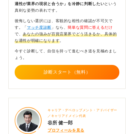
適性が業界の現状と合うか」を冷静に判断したい
という
真剣な姿勢の表れです。
このような、いわば「構造不況業種」への就職の場合
は、一人ひとりの努力だけではなかなか変えられないこ
後悔しない選択には、客観的な相性の確認が不可欠で
とに、仕事として立ち向かわなければなりません。
す。「
マッチ度診断
」なら、
簡単な質問に答えるだけ
で、
あなたの強みが百貨店業界でどう活きるか、具体的
困難な状況で学べることも多いと思いますが、ビジネス
な適性が明確になります
。
自体がうまくいっていないところで成功体験を積んでい
くのは容易ではありません。
今すぐ診断して、自信を持って進むべき道を見極めまし
ょう。
挫折や力不足を感じても折れない覚悟はしておいてくだ
さい。
診断スタート（無料）
現場の就労環境も良くないところが多く、改善意識も低
い企業が多いのも事実なので、その点もしっかり見学な
どで見極めてください。
立ち仕事が心配とのことですが、昔よりも健康上の配慮
をしてくれる職場が多くなっているのと、個人差はあり
キャリア・デベロップメント・アドバイザー
ますがそれなりに慣れてくれば適応できると思います。
／キャリアドメイン代表
谷所 健一郎
本来は長時間の立ち仕事の場合、顧客が少ないときにバ
ックヤードで座ることなどは安全衛生上必要な配慮です
プロフィールを見る