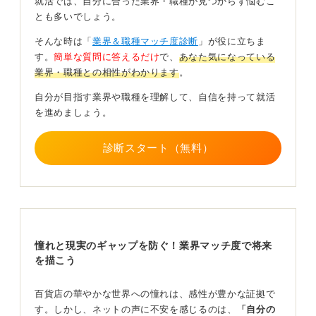
就活では、自分に合った業界・職種が見つからず悩むこ
接客で売るという販売方法も時流に合わなくなっていま
とも多いでしょう。
す。
そんな時は「
業界＆職種マッチ度診断
」が役に立ちま
あらゆる面で逆風が吹いている業界です。
す。
簡単な質問に答えるだけ
で、
あなた気になっている
業界・職種との相性がわかります
。
また、百貨店の弱体化の原因としては委託販売方式とい
うものもあります。
自分が目指す業界や職種を理解して、自信を持って就活
を進めましょう。
これは商品を仕入れずにメーカーに売り場を貸すという
形で、百貨店側が売れ残りのリスクを負わない分、利益
率も低いという方式なのですが、そのため自社の商品力
診断スタート（無料）
が育たず、専門店との競争に勝てなかったといわれてい
ます。
今後はこうした売場貸しの事業から脱却して、自らの力
で顧客と市場を開拓する取り組みが不可欠です。百貨店
でもオンライン化や顧客体験を強化する取り組み、イン
憧れと現実のギャップを防ぐ！業界マッチ度で将来
バウンド需要の取り込みなどのチャレンジは見られます
を描こう
が、構造的な課題解決には至っていないのが現状です。
百貨店の華やかな世界への憧れは、感性が豊かな証拠で
成功体験を積むのは難しいかもしれない！ 職場環境
す。しかし、ネットの声に不安を感じるのは、
「自分の
にも課題がある