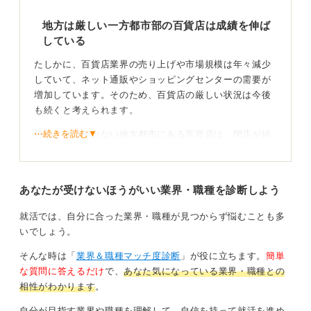
が、百貨店の管理職はそうしたことを知らない人が多い
ので、そこも課題です。
地方は厳しい一方都市部の百貨店は成績を伸ば
している
労働環境や給与の点が心配であれば、同じ流通業でもチ
ェーン経営の会社の方が接客比率が低いのと経営数値が
たしかに、百貨店業界の売り上げや市場規模は年々減少
まだ良いので、検討の余地があるかもしれません。
していて、ネット通販やショッピングセンターの需要が
増加しています。そのため、百貨店の厳しい状況は今後
1
も続くと考えられます。
⋯続きを読む▼
特に、人口が少ない地方都市にある百貨店は、閉店が続
く可能性があります。
一方で、都市部の百貨店は、インバウンド需要の増加や
あなたが受けないほうがいい業界・職種を診断しよう
富裕層向けの特定商品や接客サービスの提供によって、
売り上げを伸ばしています。
就活では、自分に合った業界・職種が見つからず悩むことも多
いでしょう。
そんな時は「
業界＆職種マッチ度診断
」が役に立ちます。
簡単
目標を明確にすれば視野が広がる！ 関連企業も研究
な質問に答えるだけ
で、
あなた気になっている業界・職種との
しよう
相性がわかります
。
自分が目指す業界や職種を理解して、自信を持って就活を進め