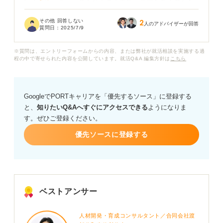
いるというニュースも時々見るので、苦労もあるのかな
とは思うのですが、やめとけと言われるほどなのでしょ
その他 回答しない
2
うか？
人のアドバイザーが回答
質問日：
2025/7/9
キラキラしたイメージのある百貨店にはあこがれがある
※質問は、エントリーフォームからの内容、または弊社が就活相談を実施する過
ので真実を知りたく、もしデメリットがあるなら、どん
程の中で寄せられた内容を公開しています。就活Q&A 編集方針は
こちら
なことがあるか教えてほしいです。覚悟しておくべきこ
と、事前に知っておいた方が良いことなど、有識者の方
アドバイスをください！
GoogleでPORTキャリアを「優先するソース」に登録する
と、
知りたいQ&Aへすぐにアクセスできる
ようになりま
す。ぜひご登録ください。
優先ソースに登録する
ベストアンサー
人材開発・育成コンサルタント／合同会社渡