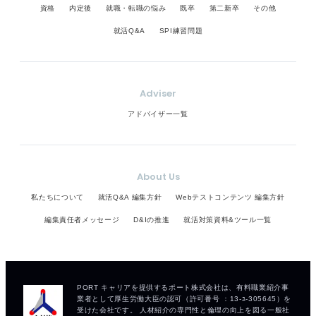
資格
内定後
就職・転職の悩み
既卒
第二新卒
その他
就活Q&A
SPI練習問題
Adviser
アドバイザー一覧
About Us
私たちについて
就活Q&A 編集方針
Webテストコンテンツ 編集方針
編集責任者メッセージ
D&Iの推進
就活対策資料&ツール一覧