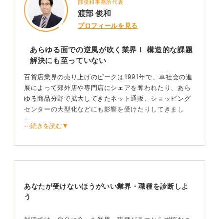
部俊和事務所代表
渡部 俊和
プロフィールを見る
あらゆる面での逆風が吹く業界！ 構造的な課題
解決にも至っていない
百貨店業界の売り上げのピークは1991年で、車社会の進
展によって郊外店や専門店にシェアを奪われたり、あら
ゆる商品分野で拡大してきたネット通販、ショッピング
センターの大型化などにも影響を受けたりしてきまし
た。
⋯続きを読む▼
地価の高い立地に多層階の店舗を作るという業態のため
投資額が大きく、建物の老朽化にともない維持費もかか
ります。
地方では撤退した店舗が野ざらし状態になっているケー
あなたが受けないほうがいい業界・職種を診断しよ
スもあり、業界全体のイメージも悪くなっています。
う
長年実質賃金が上がらないなか、百貨店が得意とするブ
ランド品の国内市場も縮小しており、高級ブランド品を