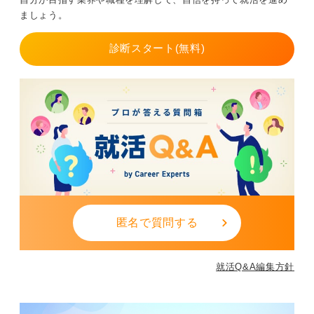
ましょう。
華やかなイメージを持つ百貨店に憧れるだけでなく、百
貨店での具体的な目標を考えることが重要です。
診断スタート(無料)
顧客に高い満足を提供するための商品知識や接客スキル
を身に付けた販売スタッフ、富裕層の顧客への寄り添
い、商品の提案や販売をおこなう外商、また市場の動向
を把握し店舗で販売する商品の仕入れをおこなうバイヤ
ー、さらにはイベントの企画や運営など、百貨店を中心
にさまざまな職種があるので、自分の目指す方向性を明
確にすることが大切です。
給与面に不安がある場合は、百貨店やショッピングセン
ターに出店しているアパレルブランドなどの販売スタッ
フという選択肢もあり、立ち仕事に不安があれば、ECサ
匿名で質問する
イトの運営やショッピングセンターを管理する不動産賃
貸業などもあります。
百官店にこだわらず、関連するほかの仕事も企業研究し
就活Q&A編集方針
てみましょう。
外商やEC展開を強化するなど新たなビジネスチャンスを