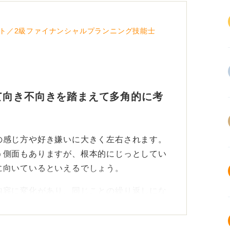
ト／2級ファイナンシャルプランニング技能士
て向き不向きを踏まえて多角的に考
の感じ方や好き嫌いに大きく左右されます。
う側面もありますが、根本的にじっとしてい
に向いているといえるでしょう。
内容に変化があり、同じことの繰り返しにな
常に体を動かすため、運動不足にならず健康
もしれません。