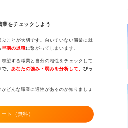
ることが大切！
職業をチェックしよう
き、この仕事を長く続けられるのかと不安に
選ぶことが大切です。向いていない職業に就
いった立ち仕事から、経験を積んで店長や現
ら
早期の退職
に繋がってしまいます。
目指すキャリアパスは存在します。
、志望する職業と自分の相性をチェックして
ではありません。
けで、
あなたの強み・弱みを分析して、
ぴっ
であれば、現場にいるうちから常に管理する
ランを主体的に考えていくことが重要になり
分がどんな職業に適性があるのか知りましょ
けていくはずです。
タート（無料）