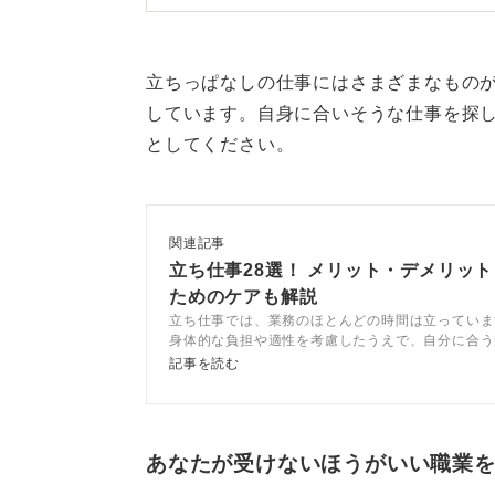
そのため、求人票をよく確認し、ど
体的に把握することが大切です。
立ちっぱなしの仕事にはさまざまなものが
しています。自身に合いそうな仕事を探
また、休憩の取りやすさも仕事によ
としてください。
設けられることが多い一方、飲食業
時間が不規則になることもあります
仕事への興味で変わる！ 自
関連記事
立ち仕事28選！ メリット・デメリッ
ためのケアも解説
いずれにしても、長時間立ち続ける
立ち仕事では、業務のほとんどの時間は立っていま
間違いありません。
身体的な負担や適性を考慮したうえで、自分に合う
とが大切です。この記事ではキャリアコンサルタン
記事を読む
そのため、日々のストレッチや適度
立ち仕事のメリット・デメリットや、疲れを取るケ
します。
意識的におこなうことが、長く健康
ます。
あなたが受けないほうがいい職業
しかし、これはどのような仕事にも