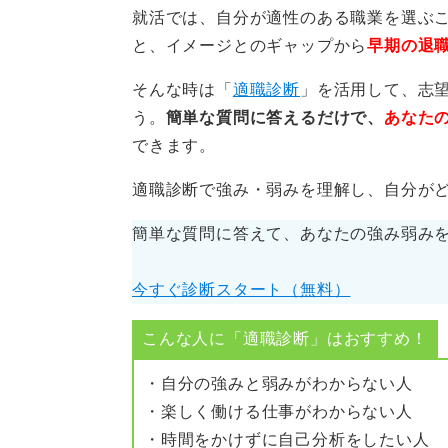
就活では、自分が適性のある職業を選ぶ
味を持ち、やりがいを感じられるの
と、イメージとのギャップから
早期の退
であっても、それほど苦には感じな
そんな時は「
適職診断
」を活用して、志
単に「立ちっぱなしだからきつい」
う。
簡単な質問に答えるだけで、
あなた
に興味が持てるかどうか」という点
できます。
もし、仕事内容に魅力を感じられな
適職診断で強み・弱みを理解し、自分が
事であっても、精神的にきつく感じ
容を照らし合わせて検討しましょう
簡単な質問に答えて、あなたの強み弱み
今すぐ診断スタート（無料）
0
こんな人に「適職診断」はおすすめ！
・自分の強みと弱みがわからない人
・楽しく働ける仕事がわからない人
・時間をかけずに自己分析をしたい人