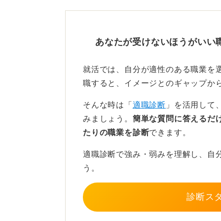
将来のキャリアパスも意識す
あなたが受けないほうがいい
一方で、将来のキャリアを考えたと
思う人もいるでしょう。
就活では、自分が適性のある職業を
たとえば、接客販売や倉庫内作業と
職すると、イメージとのギャップか
場のマネージャーといった管理職を
そんな時は「
適職診断
」を活用して
ただし、誰もがその道に進めるわけ
みましょう。
簡単な質問に答えるだ
たりの職業を診断
できます。
将来的なキャリアに不安を感じるの
側を意識して働くなど、キャリアプ
適職診断で強み・弱みを理解し、自
ます。
う。
本人の意識次第で、その後の道は開
診断ス
0