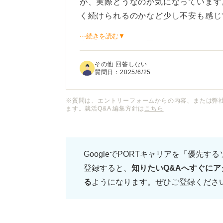
が、実際どうなのか気になっています
く続けられるのかなど少し不安も感じ
⋯続きを読む▼
立ちっぱなしの仕事は、やはり体力的
ものなのでしょうか？ また、立ち仕
その他 回答しない
教えていただきたいです。
質問日：
2025/6/25
※質問は、エントリーフォームからの内容、または弊
ます。就活Q&A 編集方針は
こちら
GoogleでPORTキャリアを「優先す
登録すると、
知りたいQ&Aへすぐにア
る
ようになります。ぜひご登録くださ