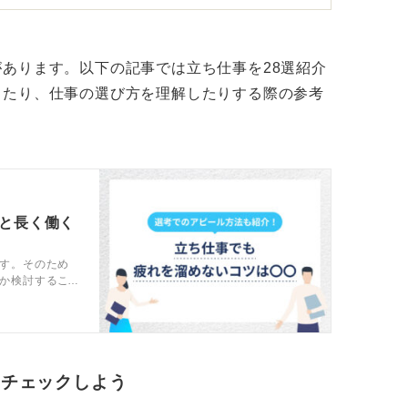
のような種類の「立ちっぱなし」なのかを具
あります。以下の記事では立ち仕事を28選紹介
したり、仕事の選び方を理解したりする際の参考
り異なります。工場などでは定期的な休憩が
や販売業などでは顧客対応が優先され、休憩
。
分に合うか見極めよう
トと長く働く
仕事は、足や腰に大きな負担がかかることは
す。そのため
か検討するこ
トとともに、
な運動といった形で、身体のメンテナンスを
ア方法を解説
に働き続けるためには非常に重要になってき
をチェックしよう
言えることですが、本当にその仕事内容に興