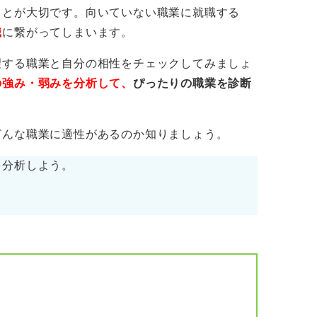
ことが大切です。向いていない職業に就職する
であれば、身体的にきついと感じる立ち仕事
職
に繋がってしまいます。
いこともあります。
望する職業と自分の相性をチェックしてみましょ
と判断するのではなく、「その仕事内容自体
の強み・弱みを分析して、
ぴったりの職業を診断
を併せて考えてみることが大切です。
いのであれば、どんなに楽な姿勢でできる仕
どんな職業に適性があるのか知りましょう。
てしまうかもしれません。興味関心と仕事内
。
を分析しよう。