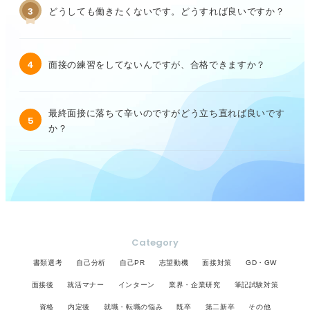
3
どうしても働きたくないです。どうすれば良いですか？
4
面接の練習をしてないんですが、合格できますか？
最終面接に落ちて辛いのですがどう立ち直れば良いです
5
か？
Category
書類選考
自己分析
自己PR
志望動機
面接対策
GD・GW
面接後
就活マナー
インターン
業界・企業研究
筆記試験対策
資格
内定後
就職・転職の悩み
既卒
第二新卒
その他