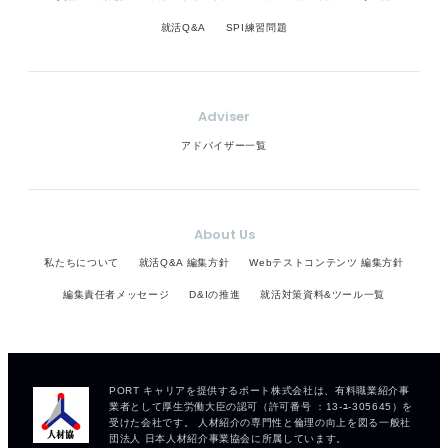
就活Q&A
SPI練習問題
Adviser
アドバイザー一覧
About Us
私たちについて
就活Q&A 編集方針
Webテストコンテンツ 編集方針
編集責任者メッセージ
D&Iの推進
就活対策資料&ツール一覧