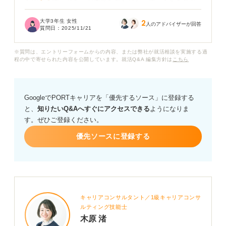
も聞きます。どちらが本当なのか分からず、不安を感じ
ています。
大学3年生 女性
2
人のアドバイザーが回答
質問日：
2025/11/21
クレジットカード業界のなかでも、「ホワイト企業」と
呼ばれるような働きやすい企業はあるのでしょうか？
※質問は、エントリーフォームからの内容、または弊社が就活相談を実施する過
程の中で寄せられた内容を公開しています。就活Q&A 編集方針は
こちら
もし存在するなら、そのようなホワイト企業を見分ける
ための具体的な特徴や、企業研究で注目すべきポイント
などがあればぜひアドバイスをお願いします。
GoogleでPORTキャリアを「優先するソース」に登録する
と、
知りたいQ&Aへすぐにアクセスできる
ようになりま
す。ぜひご登録ください。
優先ソースに登録する
キャリアコンサルタント／1級キャリアコンサ
ルティング技能士
木原 渚