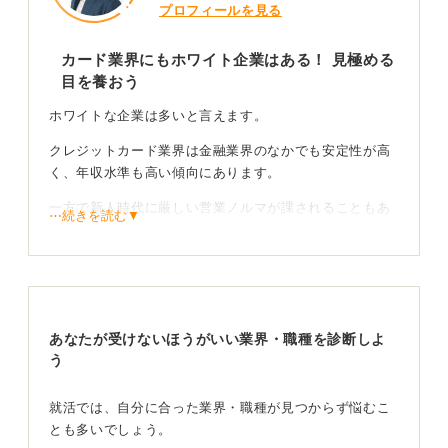
プロフィールを見る
カード業界にもホワイト企業はある！ 見極める
目を養おう
ホワイトな企業は多いと言えます。
クレジットカード業界は金融業界のなかでも安定性が高
く、年収水準も高い傾向にあります。
一方で新人時代に厳しい営業ノルマが課されることもあ
⋯続きを読む▼
り「ブラック」なイメージをもつ人もいるかもしれませ
ん。
リアルな情報収集で後悔しない選択を
あなたが受けないほうがいい業界・職種を診断しよ
しかし実際には大手企業を中心に、残業時間の削減や女
う
性管理職の登用子育て支援などに積極的に取り組んでお
り、働きやすい環境が整備されています。
就活では、自分に合った業界・職種が見つからず悩むこ
ホワイト企業を見極めるための具体的な特徴としては、
とも多いでしょう。
平均勤続年数や有給休暇の取得率が挙げられるので、元