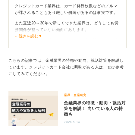
クレジットカード業界は、カード発行枚数などのノルマ
が課されることもあり厳しい側面があるのは事実です。
また直近20～30年で新しくできた業界は、どうしても労
務関係が整っていない傾向にあります。
⋯続きを読む▼
しかしこの業界で働くことで得られる専門性は大きな魅
力といえます。与信審査や債権管理といった業務を通じ
て、金融のプロフェッショナルとしての高度なスキルが
身につき転職市場においても高く評価されるでしょう。
こちらの記事では、金融業界の特徴や動向、就活対策を解説し
ています。クレジットカード会社に興味がある人は、ぜひ参考
にしてみてください。
働きやすさは母体企業で判断するのが賢明
働きやすさについては、企業の成り立ちによって大きく
異なります。独立系のカード会社よりも、銀行を母体と
業界・企業研究
するカード会社の方が銀行本体の労務管理基準が適用さ
金融業界の特徴・動向・就活対
策を解説！ 向いている人の特
れる傾向にあるため、比較的働きやすい環境である可能
徴も
性が高いです。
2026.5.14
クレジットカードはさまざまな会社が発行しています。
どのような企業文化をもつ会社を選ぶかによって、働き