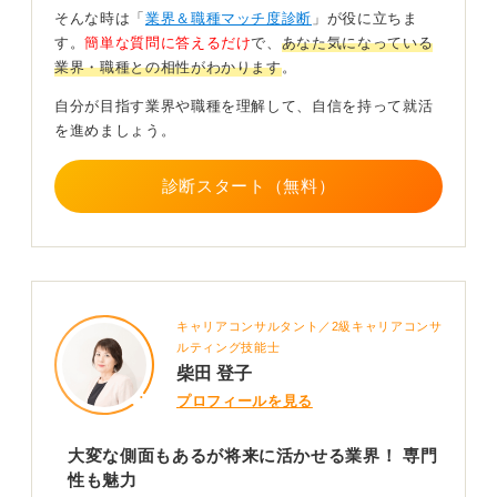
そんな時は「
業界＆職種マッチ度診断
」が役に立ちま
社員の口コミサイトなども参考にリアルな情報を集める
す。
簡単な質問に答えるだけ
で、
あなた気になっている
ことをおすすめします。
業界・職種との相性がわかります
。
0
自分が目指す業界や職種を理解して、自信を持って就活
を進めましょう。
診断スタート（無料）
キャリアコンサルタント／2級キャリアコンサ
ルティング技能士
柴田 登子
プロフィールを見る
大変な側面もあるが将来に活かせる業界！ 専門
性も魅力