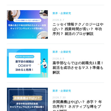
業界・企業研究
2026.8.7
ニッセイ情報テクノロジーはや
ばい？ 残業時間が長い？ 年功
序列？ 就活のプロが解説
業界・企業研究
2026.6.5
薬学部ならではの就職先11選！
就活を成功させるマスト準備も
解説
業界・企業研究
2026.7.30
井関農機はやばい？ 赤字？ 年
功序列？ ネガティブな噂をプ