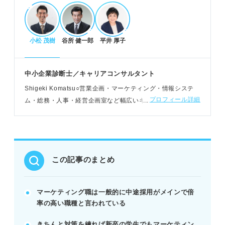
明確にしよう。
小松 茂樹
谷所 健一郎
平井 厚子
マーケティング職に向いている特徴と能力
情報収集・分析好き、責任感、人好き、相手目線が
重要だ。
中小企業診断士／キャリアコンサルタント
情報収集・分析力、コミュニケーション力は必須ス
Shigeki Komatsu○営業企画・マーケティング・情報システ
キルだ。
プロフィール詳細
ム・総務・人事・経営企画室など幅広いキャリア経験を持
発想力と論理的思考力で差別化を図れる。
つ。現在はキャリア形成や能力開発に向けた企業研修や個人
POINT：顧客理解とデザイン思考がマーケティング
面談などを提供している
の鍵となる。
この記事のまとめ
マーケティング職の内定を勝ち取る対策
仕事内容を深く理解し、やりたい業務を明確にしよ
う。
マーケティング職は一般的に中途採用がメインで倍
インターン参加や資格取得で専門性を高めよう。
率の高い職種と言われている
志望動機は3ステップで具体的に構成しよう。
きちんと対策を練れば新卒の学生でもマーケティン