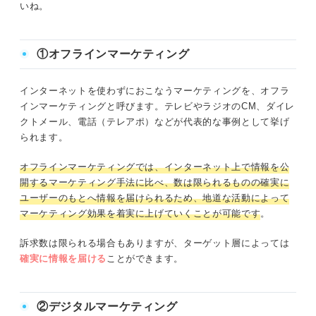
⑤サークル
いね。
⑥サークル
①オフラインマーケティング
⑦資格
インターネットを使わずにおこなうマーケティングを、オフラ
⑧資格
インマーケティングと呼びます。テレビやラジオのCM、ダイレ
クトメール、電話（テレアポ）などが代表的な事例として挙げ
⑨ゼミ
られます。
⑩ゼミ
オフラインマーケティングでは、インターネット上で情報を公
開するマーケティング手法に比べ、数は限られるものの確実に
ユーザーのもとへ情報を届けられるため、地道な活動によって
入社後のビジョンを明確にしてマーケティング職に就こ
マーケティング効果を着実に上げていくことが可能です
。
う！
訴求数は限られる場合もありますが、ターゲット層によっては
確実に情報を届ける
ことができます。
②デジタルマーケティング