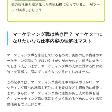
マーケティング職に求められる能力
他の就活生と差別化した志望動機になっているか、AIツー
ルで確認しましょう
情報収集・分析能力
マーケティング職は狭き門？ マーケターになりたいなら
コミュニケーション能力
仕事内容の理解はマスト
発想力
マーケティング職は狭き門？ マーケターに
まずはマーケティング職の4つの種類を知っておこう
論理的思考力
なりたいなら仕事内容の理解はマスト
①オフラインマーケティング
新卒でもマーケティング職になれる！
マーケティング職を志望しているものの、実際の仕事内容やマ
②デジタルマーケティング
ーケティング職ならではのやりがいがわからず、就活に失敗し
マーケティング職に就くためにやっておくべき4つ
てしまう人がいます。マーケティング職の人気に対する門戸の
の対策
③コンテンツマーケティング
狭さを実感し、諦めてしまう人もいるかもしれません。
①マーケティングの仕事内容を理解する
④SNSマーケティング
この記事では、マーケティング職の仕事内容ややりがい、マー
②マーケティングの中でやりたい仕事を明
ケティング職への就職を有利にする資格などを網羅的に解説し
確にする
ます。さらに、マーケティング職に適性がある人の特徴も紹
マストで押さえて！ マーケティング職の仕事内容
介。マーケティング職の就活をうまく進めるためのコツや志望
③インターンに参加する
動機例も取り上げます。
市場調査
④資格を取得する