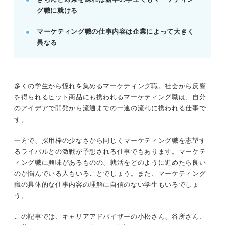
例：アルバイトで売上20%増など、具体的な成果を
グ職に就ける
アピールしよう。
マーケティング職の仕事内容は企業によって大きく
異なる
記事の該当箇所を見る
マーケティング職は狭き門？ マーケターにな
りたいなら仕事内容の理解はマスト
まずはマーケティング職の4つの種類を知って
多くの学生から憧れを集める​​マーケティング職。社会から反響
おこう
を得られるヒット商品にも携われるマーケティング職は、自分
マストで押さえて！ マーケティング職の仕事
のアイデアで開発から流通までの一連の流れに携われる仕事で
内容
す。
マーケティング職に向いている人は？
一方で、採用枠の少なさから同じくマーケティング職を志望す
るライバルとの激戦が予想される仕事でもあります。マーケテ
※AIの特性上、間違いが含まれている場合があります。記事本文
ィング職に興味があるものの、就活をどのように進めたら良い
と併せてご確認ください。
のか悩んでいる人もいることでしょう。また、マーケティング
職の具体的な仕事内容の理解に自信のない学生もいるでしょ
う。
この記事では、キャリアアドバイザーの小松さん、谷所さん、