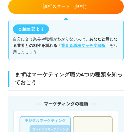
診断スタート（無料）
⑤サークル
情報収集・分析能力
⑥サークル
コミュニケーション能力
編集部より
⑦資格
発想力
自分に合う業界や職種がわからない人は、
あなたと気にな
⑧資格
る業界との相性を測れる
「
業界＆職種マッチ度診断
」を活
論理的思考力
用しましょう！
⑨ゼミ
新卒でもマーケティング職になれる！
⑩ゼミ
まずはマーケティング職の4つの種類を知っ
マーケティング職に就くためにやっておくべき4つの対策
入社後のビジョンを明確にしてマーケティング職に
ておこう
就こう！
①マーケティングの仕事内容を理解する
②マーケティングの中でやりたい仕事を明確にする
③インターンに参加する
④資格を取得する