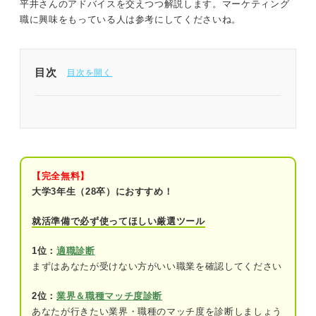
平井さんのアドバイスを交えつつ解説します。マーケティング
職に興味をもっている人は参考にしてくださいね。
目次
マーケティング職は狭き門？ マーケターになりた
いなら仕事内容の理解はマスト
まずはマーケティング職の4つの種類を知っておこ
う
【完全無料】
大学3年生（28卒）におすすめ！
①オフラインマーケティング
就活準備で必ず使ってほしい厳選ツール
②デジタルマーケティング
1位：
適職診断
③コンテンツマーケティング
まずはあなたが受けない方がいい職業を確認してください
④SNSマーケティング
2位：
業界＆職種マッチ度診断
あなたが行きたい業界・職種のマッチ度を診断しましょう