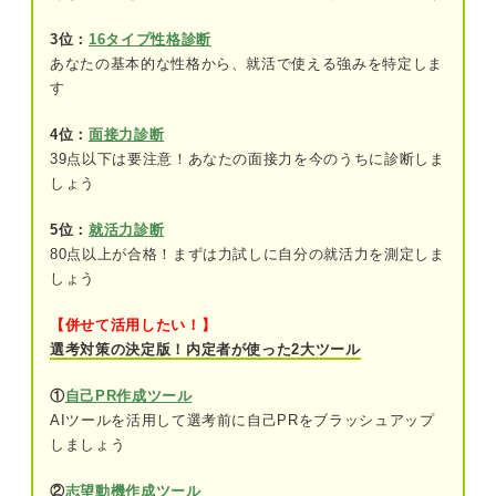
マストで押さえて！ マーケティング職の仕事内容
3位：
16タイプ性格診断
市場調査
あなたの基本的な性格から、就活で使える強みを特定しま
プロモーションの企画・運用
す
イベントの準備・運営
4位：
面接力診断
39点以下は要注意！あなたの面接力を今のうちに診断しま
販促品管理
しょう
データ集計・分析
5位：
就活力診断
80点以上が合格！まずは力試しに自分の就活力を測定しま
マーケティング職に向いている人は？
しょう
情報収集や分析が好きな人
【併せて活用したい！】
選考対策の決定版！内定者が使った2大ツール
責任感がある人
①
自己PR作成ツール
人と接するのが好きな人
AIツールを活用して選考前に自己PRをブラッシュアップ
しましょう
相手目線で物事を考えられる人
②
志望動機作成ツール