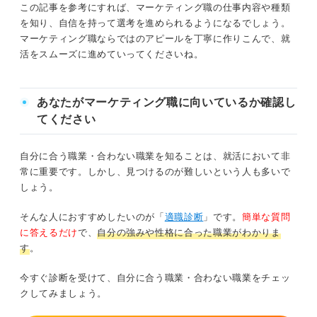
この記事を参考にすれば、マーケティング職の仕事内容や種類
プロモーションの企画・運用
を知り、自信を持って選考を進められるようになるでしょう。
3ステップで完成！ マーケティング職の志望動機の
マーケティング職ならではのアピールを丁寧に作りこんで、就
イベントの準備・運営
構成
活をスムーズに進めていってくださいね。
①マーケティング職をやりたい理由を明確
販促品管理
にする
あなたがマーケティング職に向いているか確認し
データ集計・分析
②なぜその企業なのかを盛り込む
てください
マーケティング職に向いている人は？
③企業にどう貢献できるかを述べる
自分に合う職業・合わない職業を知ることは、就活において非
常に重要です。しかし、見つけるのが難しいという人も多いで
情報収集や分析が好きな人
周りと差がつく！ マーケティング職の志望動機例
しょう。
文10選
責任感がある人
そんな人におすすめしたいのが「
適職診断
」です。
簡単な質問
①アルバイト
に答えるだけ
で、
自分の強みや性格に合った職業がわかりま
人と接するのが好きな人
②アルバイト
す
。
相手目線で物事を考えられる人
③インターン
今すぐ診断を受けて、自分に合う職業・合わない職業をチェッ
クしてみましょう。
④インターン
マーケティング職に求められる能力