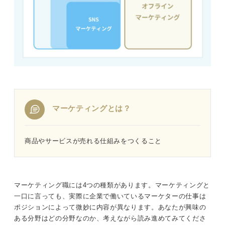
3ステップで完成！ マーケティング職の志望動機の構成
①マーケティング職をやりたい理由を明確にする
②なぜその企業なのかを盛り込む
③企業にどう貢献できるかを述べる
マーケティングとは？
周りと差がつく！ マーケティング職の志望動機例文10選
①アルバイト
商品やサービスが売れる仕組みをつくること
②アルバイト
③インターン
マーケティング職には4つの種類があります。マーケティングと
一口に言っても、実際に企業で働いているマーケターの仕事は
④インターン
ポジションによって微妙に内容が異なります。あなたが興味の
ある分野はどの分野なのか、考えながら読み進めてみてくださ