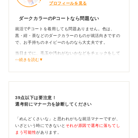
プロフィールを見る
ダークカラーのPコートなら問題ない
就活でPコートを着用しても問題ありません。色は、
黒・紺・茶などのダークカラーのものが就活向きですの
で、お手持ちのネイビーのものなら大丈夫です。
当日までに、毛玉や汚れがないかなどをチェックをして
⋯続きを読む▼
おきましょう。
建物に入る前に、コートは脱いで裏地を表にしてたたみ
ます。裏地を表にするのは、相手の空間にコートについ
たちりやほこりを入れないという意味があります。
このため、裏地も綺麗にしておきましょう。
39点以下は要注意！
選考前にマナー力を診断してください
0
「めんどくさいな」と思われがちな就活マナーですが、
いざという時にできないと
それが原因で選考に落ちてし
まう可能性
があります。