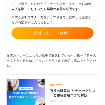
そこで活用したいのが「
マナー力診断
」です。
もし39点
以下を取ってしまったら早期の改善が必要です
。
今すぐ診断でマナー力をアップさせて、効率よく企業か
らの内定を手に入れましょう。
診断スタート（無料）
服装のマナーはこちらの記事で解説しています。第一印象を大
きく左右するため、ポイントを押さえて就活に臨んでください
ね。
就活マナー
面接の服装は？ チェックリス
トと服装診断つきで解説
2026.5.14