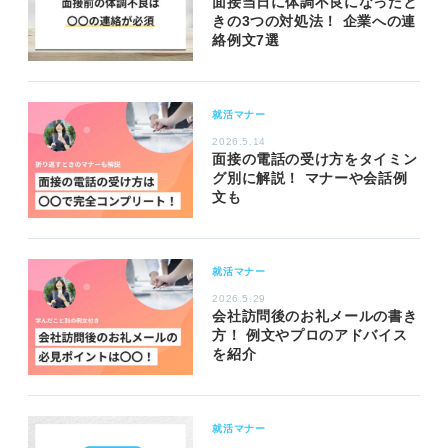
面接当日に体調不良になったと
きの3つの対処法！ 企業への連
絡例文7選
就活マナー
2026.5.14
面接の電話の受け方をタイミン
グ別に解説！ マナーや会話例
文も
就活マナー
2026.5.29
会社訪問後のお礼メールの書き
方！ 例文やプロのアドバイス
を紹介
就活マナー