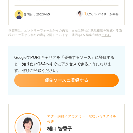
いので、できれば家にあるコートを使いたいと思ってい
ます。
1
人のアドバイザーが回答
質問日：
2023/4/5
一般的にはトレンチコートかなと思うのですが、Pコー
トだと就活マナーが身に付いていないと思われてしまう
※質問は、エントリーフォームからの内容、または弊社が就活相談を実施する過
でしょうか？ コートで印象が下がるのも嫌なので、もし
程の中で寄せられた内容を公開しています。就活Q&A 編集方針は
こちら
だめなら買うのもありかなとも考えています。
よろしくお願いします。
GoogleでPORTキャリアを「優先するソース」に登録する
と、
知りたいQ&Aへすぐにアクセスできる
ようになりま
す。ぜひご登録ください。
優先ソースに登録する
マナー講師／アカデミー・なないろスタイル
代表
樋口 智香子