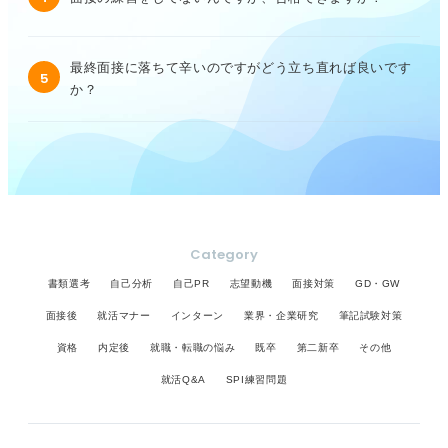
最終面接に落ちて辛いのですがどう立ち直れば良いです
5
か？
Category
書類選考
自己分析
自己PR
志望動機
面接対策
GD・GW
面接後
就活マナー
インターン
業界・企業研究
筆記試験対策
資格
内定後
就職・転職の悩み
既卒
第二新卒
その他
就活Q&A
SPI練習問題