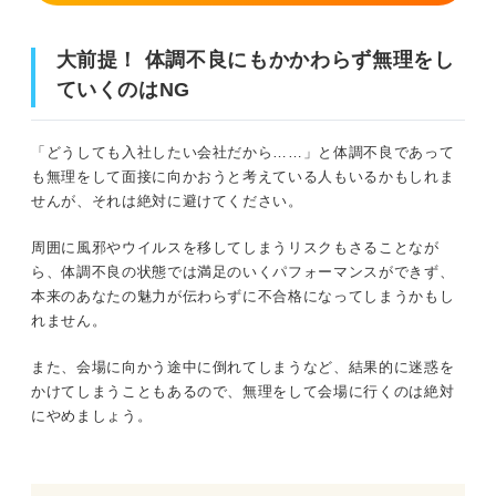
連絡して終わりではない！ 連絡後の必須マナー
大前提！ 体調不良にもかかわらず無理をし
企業側に日程などを調整してもらったら御礼のメールを送ろう
ていくのはNG
日程変更後の面接では御礼とお詫び、熱意を改めて伝えよう
「どうしても入社したい会社だから……」と体調不良であって
も無理をして面接に向かおうと考えている人もいるかもしれま
これだけは気を付けよう！ 面接当日に体調不良になった
せんが、それは絶対に避けてください。
時の注意点
周囲に風邪やウイルスを移してしまうリスクもさることなが
無断での辞退は避ける
ら、体調不良の状態では満足のいくパフォーマンスができず、
本来のあなたの魅力が伝わらずに不合格になってしまうかもし
連絡する時間に留意する
れません。
体調不良であることをだらだらと長く話さない
また、会場に向かう途中に倒れてしまうなど、結果的に迷惑を
かけてしまうこともあるので、無理をして会場に行くのは絶対
日程変更やWEB面接の希望が通らないケースもあると理解し
にやめましょう。
ておく
そもそも面接で体調不良にならないためには？