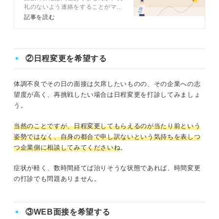
礼のないよう連絡をすることがマナ
ーです。特に3つのマナーが不可
記事を読む
欠。記事では、面接を辞退する方法
や、今すぐ使える例文をキャリアコ
ンサルタントと解説します。
②日程変更を希望する
体調不良でその日の面接は欠席したいものの、その企業への志
望度が高く、再挑戦したい場合は日程変更を打診してみましょ
う。
当然のことですが、日程変更してもらえるのが当たり前という
姿勢ではなく、自身の都合で申し訳ないという気持ちを表しつ
つ企業側に相談してみてくださいね
。
症状が軽く、数時間経てば治りそうな状態であれば、時間変更
の打診でも問題ありません。
③WEB面接を希望する