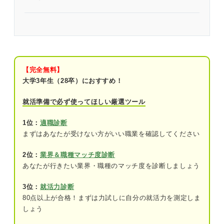
面接当日に体調不良になったら3パターンで誠実に
対応しよう
大前提！ 体調不良にもかかわらず無理をしていく
のはNG
【完全無料】
大学3年生（28卒）におすすめ！
体調不良の不参加が合否に影響することはほとんど
ない
就活準備で必ず使ってほしい厳選ツール
体調不良になったときの対応3パターン
1位：
適職診断
まずはあなたが受けない方がいい職業を確認してください
①辞退連絡をする
2位：
業界＆職種マッチ度診断
②日程変更を希望する
あなたが行きたい業界・職種のマッチ度を診断しましょう
③WEB面接を希望する
3位：
就活力診断
80点以上が合格！まずは力試しに自分の就活力を測定しま
面接前に体調不良になったときの連絡方法
しょう
基本的には電話で連絡する