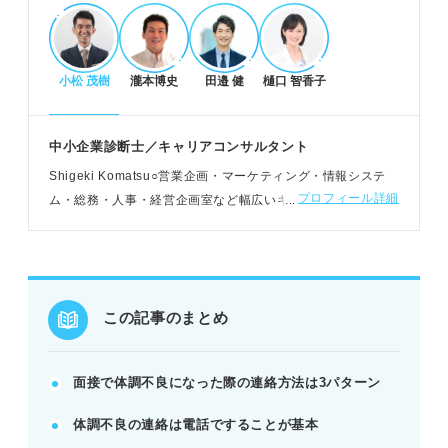
POINT：社員を大切にする企業は、体調不良による
日程変更に応じてくれる可能性が高い。
小松 茂樹
瀧本博史
田邉 健
樋口 智香子
企業への連絡は迅速に、マナーを守って伝える
緊急の連絡は基本的に電話で、面接担当者へ早急に
中小企業診断士／キャリアコンサルタント
連絡することが重要。
Shigeki Komatsu○営業企画・マーケティング・情報システ
謝罪の意思と企業への熱意を明確に伝え、日程変更
プロフィール詳細
ム・総務・人事・経営企画室など幅広いキャリア経験を持
希望は具体的に提示する。
つ。現在はキャリア形成や能力開発に向けた企業研修や個人
大学・氏名、体調不良の旨、希望（変更日など）を
面談などを提供している
簡潔にまとめて伝える。
例：日程変更希望の場合「来週〇日、〇日、〇日の
〇時～〇時の日程が空いています」
この記事のまとめ
連絡後も気を抜かず、誠実な対応と予防を徹底
面接で体調不良になった際の連絡方法は3パターン
日程調整後は速やかに御礼メールを送り、調整内容
体調不良の連絡は電話ですることが基本
の証拠を残す。
変更後の面接では、改めて御礼・お詫び・企業への