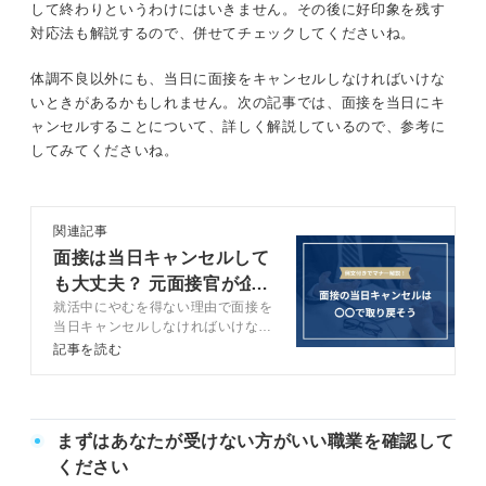
して終わりというわけにはいきません。その後に好印象を残す
日程変更後の面接では御礼とお詫び、熱意
対応法も解説するので、併せてチェックしてくださいね。
基本的には電話で連絡する
を改めて伝えよう
体調不良以外にも、当日に面接をキャンセルしなければいけな
関連Q&A
これだけは気を付けよう！ 面接当日に体調不良に
いときがあるかもしれません。次の記事では、面接を当日にキ
なった時の注意点
ャンセルすることについて、詳しく解説しているので、参考に
思わぬ失敗を避ける！ 体調不良を伝える連絡のスタンス
してみてくださいね。
無断での辞退は避ける
謝罪の意思をはっきりと伝える
連絡する時間に留意する
関連記事
熱意をしっかりと見せる
体調不良であることをだらだらと長く話さ
面接は当日キャンセルして
ない
も大丈夫？ 元面接官が企
日程変更したい場合ははっきりと伝える
就活中にやむを得ない理由で面接を
業の本音を解説
日程変更やWEB面接の希望が通らないケー
当日キャンセルしなければいけなく
スもあると理解しておく
面接前の体調不良の連絡で伝える内容
なる場合、その後問題なく選考を続
記事を読む
けるにはどう対応すれば良いかをキ
ャリアコンサルタントのアドバイス
そもそも面接で体調不良にならないためには？
①大学・学部名・氏名
を交え解説します。キャンセルする
際のメール例文や電話での会話例も
面接日前は人混みを避ける
まずはあなたが受けない方がいい職業を確認して
②体調不良であること
紹介します。
ください
予防対策をおこなう