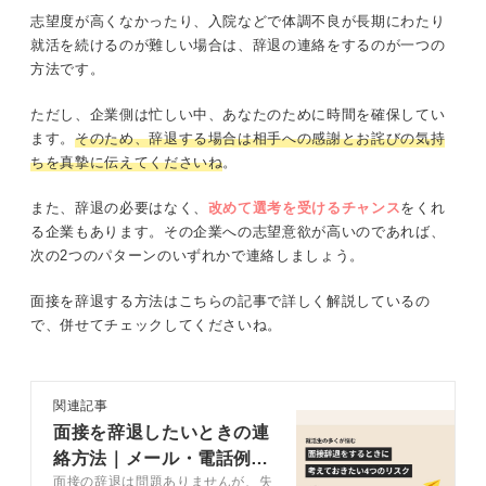
志望度が高くなかったり、入院などで体調不良が長期にわたり
就活を続けるのが難しい場合は、辞退の連絡をするのが一つの
方法です。
ただし、企業側は忙しい中、あなたのために時間を確保してい
ます。
そのため、辞退する場合は相手への感謝とお詫びの気持
ちを真摯に伝えてくださいね
。
また、辞退の必要はなく、
改めて選考を受けるチャンス
をくれ
る企業もあります。その企業への志望意欲が高いのであれば、
次の2つのパターンのいずれかで連絡しましょう。
面接を辞退する方法はこちらの記事で詳しく解説しているの
で、併せてチェックしてくださいね。
関連記事
面接を辞退したいときの連
絡方法｜メール・電話例文
面接の辞退は問題ありませんが、失
やマナーを解説