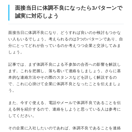
面接当日に体調不良になったら3パターンで
面接前に電話で体調不良を伝える例
誠実に対応しよう
面接当日に体調不良になったら3パターンで誠実に対応し
辞退する場合
よう
面接当日に体調不良になり、どうすれば良いのか検討もつかな
日程変更を希望する場合
い人もいるでしょう。考えられるのは3つのパターンであり、自
大前提！ 体調不良にもかかわらず無理をしていくのはNG
分にとってどれが合っているのか考えつつ企業と交渉してみま
WEB面接を希望する場合
しょう。
体調不良の不参加が合否に影響することはほとんどない
面接前にメールで体調不良を伝える例
記事では、まず体調不良による不参加の合否への影響を解説し
辞退する場合
ます。これを把握し、落ち着いて連絡をしましょう。さらに基
体調不良になったときの対応3パターン
本的な連絡方法やその際のスタンスなどを詳しく解説するの
日程変更を希望する場合
で、これに心掛けて企業に体調不良となったことを伝えましょ
①辞退連絡をする
う。
WEB面接を希望する場合
②日程変更を希望する
また、今すぐ使える、電話やメールで体調不良であることを伝
える例を紹介するので、連絡をしようと思っている人は参考に
連絡して終わりではない！ 連絡後の必須マナー
③WEB面接を希望する
してください。
企業側に日程などを調整してもらったら御
礼のメールを送ろう
その企業に入社したいのであれば、体調不良であることを連絡
面接前に体調不良になったときの連絡方法