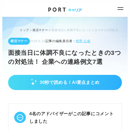
トップ
就活マナー
面接当日に体調不良になったときの3つの対処法！ 企業への連絡例文7選
就活マナー
記事の編集責任者：
熊野 公俊
2026.5.29
面接当日に体調不良になったときの3つ
の対処法！ 企業への連絡例文7選
30秒で読める！AI要点まとめ
面接当日の体調不良、無理せず誠実に対応
体調不良での無理な面接参加は、周囲への配慮と自
身のパフォーマンス低下を防ぐためNG。
体調不良による欠席が合否に影響することはほぼな
4名のアドバイザーがこの記事にコメント
いため、安心して企業に連絡する。
辞退、日程変更、WEB面接の3パターンから、自身
しました
の希望に合う対応を検討し交渉する。