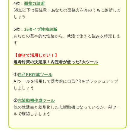
4位：
面接力診断
関連Q&A
39点以下は要注意！あなたの面接力を今のうちに診断しま
しょう
思わぬ失敗を避ける！ 体調不良を伝える連絡のス
5位：
16タイプ性格診断
タンス
あなたの基本的な性格から、就活で使える強みを特定しま
謝罪の意思をはっきりと伝える
す
熱意をしっかりと見せる
【併せて活用したい！】
選考対策の決定版！内定者が使った2大ツール
日程変更したい場合ははっきりと伝える
①
自己PR作成ツール
面接前の体調不良の連絡で伝える内容
AIツールを活用して選考前に自己PRをブラッシュアップ
しましょう
①大学・学部名・氏名
②
志望動機作成ツール
②体調不良であること
他の就活生と差別化した志望動機になっているか、AIツー
ルで確認しましょう
③日程の変更を希望する場合はその旨と変
更希望日
④調整の御礼とお詫び