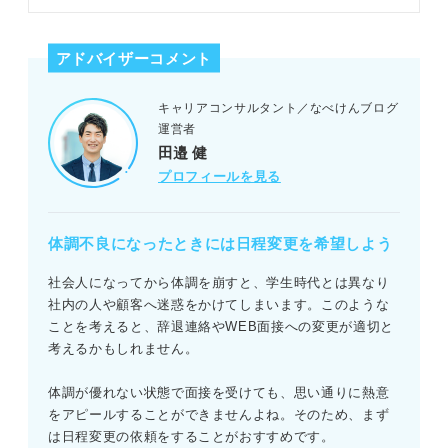
ブル時の対処法をキャリアコンサル
タントが解説します。WEB面接の
特徴を押さえて選考を勝ち進みまし
アドバイザーコメント
ょう。
キャリアコンサルタント／なべけんブログ
運営者
田邉 健
プロフィールを見る
体調不良になったときには日程変更を希望しよう
社会人になってから体調を崩すと、学生時代とは異なり
社内の人や顧客へ迷惑をかけてしまいます。このような
ことを考えると、辞退連絡やWEB面接への変更が適切と
考えるかもしれません。
体調が優れない状態で面接を受けても、思い通りに熱意
をアピールすることができませんよね。そのため、まず
は日程変更の依頼をすることがおすすめです。