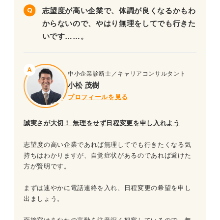
志望度が高い企業で、体調が良くなるかもわ
面接日前は人混みを避ける
からないので、やはり無理をしてでも行きた
いです……。
予防対策をおこなう
規則正しい生活を送る
中小企業診断士／キャリアコンサルタント
小松 茂樹
面接当日に体調不良になったら企業へのマナーを徹底し迷
プロフィールを見る
惑をかけないようにしよう
誠実さが大切！ 無理をせず日程変更を申し入れよう
志望度の高い企業であれば無理してでも行きたくなる気
持ちはわかりますが、自覚症状があるのであれば避けた
方が賢明です。
まずは速やかに電話連絡を入れ、日程変更の希望を申し
出ましょう。