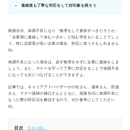
連絡後も丁寧な対応をして好印象を残そう
熱意を伝える。
無断辞退やだらだらした説明は避け、連絡する時間
帯にも配慮する。
POINT：ビジネスは信用が重要。迅速・誠実・礼儀
面接当日、体調不良になり「無理をして参加すべきだろうか」
を忘れずに対応することが評価につながる。
「企業側に連絡して休むべきか」と悩む学生もいることでしょ
う。特に志望度が高い企業の場合、対応に迷うかもしれません
ね。
記事の該当箇所を見る
面接当日に体調不良になったら3パターンで誠
体調不良になった場合は、必ず無理をせずに企業に連絡をしま
実に対応しよう
しょう。また、マナーを守って丁寧に対応することで体調不良
大前提！ 体調不良にもかかわらず無理をして
になっても次につなげることができますよ。
いくのはNG
体調不良の不参加が合否に影響することはほと
記事では、キャリアアドバイザーの小松さん、瀧本さん、田邉
んどない
さん、マナー講師の樋口さんとともに、面接当日に体調不良に
体調不良になったときの対応3パターン
なった際の対応法を解説するので、ぜひ参考にしてください
ね。
※AIの特性上、間違いが含まれている場合があります。記事本文
と併せてご確認ください。
目次