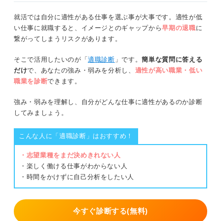
③日程の変更を希望する場合はその旨と変更希望日
規則正しい生活を送る
就活では自分に適性がある仕事を選ぶ事が大事です。適性が低
④調整の御礼とお詫び
い仕事に就職すると、イメージとのギャップから
早期の退職
に
面接当日に体調不良になったら企業へのマナーを徹
繋がってしまうリスクがあります。
底し迷惑をかけないようにしよう
面接前に電話で体調不良を伝える例
そこで活用したいのが「
適職診断
」です。
簡単な質問に答える
だけ
で、あなたの強み・弱みを分析し、
適性が高い職業・低い
辞退する場合
職業を診断
できます。
日程変更を希望する場合
強み・弱みを理解し、自分がどんな仕事に適性があるのか診断
してみましょう。
WEB面接を希望する場合
こんな人に「適職診断」はおすすめ！
面接前にメールで体調不良を伝える例
・志望業種をまだ決めきれない人
辞退する場合
・楽しく働ける仕事がわからない人
・時間をかけずに自己分析をしたい人
日程変更を希望する場合
WEB面接を希望する場合
今すぐ診断する(無料)