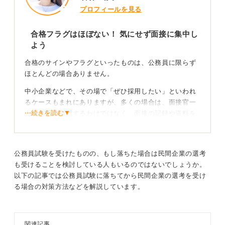
プロフィールを見る
あえて可能性の高いサインを挙げるとすれば、入庁を前
合格フラグはほぼない！ 気にせず面接に集中し
提とした「どの部署でどんな仕事がしたいか」といった
よう
具体的な質問を深く掘り下げられたときでしょうか。
合格のサインやフラグといったものは、公務員に限らず
ほとんどの場合ありません。
0
中小企業などで、その場で「ぜひ採用したい」といわれ
るケースもまれにありますが、多くの場合は、面接官一
⋯続きを読む▼
人で合否を判断するわけではなく、面接の記録や資料を
もとに複数人で判断します。
そのため、面接での手応えや特定のサインは気にしない
ほうが良いでしょう。
公務員試験を受けたものの、もし落ちた場合は民間企業の選考
も受けることを検討している人もいるのではないでしょうか。
以下の記事では公務員試験に落ちてから民間企業の選考を受け
0
る場合の対策方法などを解説しています。
関連記事