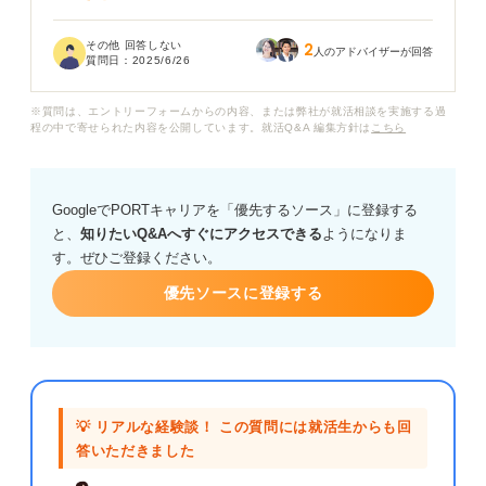
公務員試験特有の合格フラグや、不合格の兆候について
その他 回答しない
2
も教えていただきたいです。
人のアドバイザーが回答
質問日：
2025/6/26
※質問は、エントリーフォームからの内容、または弊社が就活相談を実施する過
程の中で寄せられた内容を公開しています。就活Q&A 編集方針は
こちら
GoogleでPORTキャリアを「優先するソース」に登録する
と、
知りたいQ&Aへすぐにアクセスできる
ようになりま
す。ぜひご登録ください。
優先ソースに登録する
💡 リアルな経験談！ この質問には就活生からも回
答いただきました