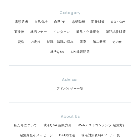
Category
書類選考
自己分析
自己PR
志望動機
面接対策
GD・GW
面接後
就活マナー
インターン
業界・企業研究
筆記試験対策
資格
内定後
就職・転職の悩み
既卒
第二新卒
その他
就活Q&A
SPI練習問題
Adviser
アドバイザー一覧
About Us
私たちについて
就活Q&A 編集方針
Webテストコンテンツ 編集方針
編集責任者メッセージ
D&Iの推進
就活対策資料&ツール一覧