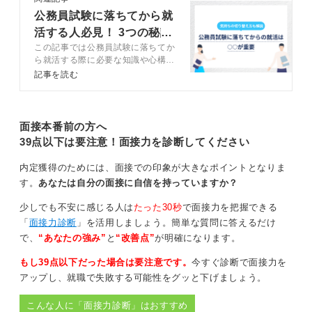
公務員試験に落ちてから就
活する人必見！ 3つの秘訣
この記事では公務員試験に落ちてか
をプロが解説
ら就活する際に必要な知識や心構え
をキャリアコンサルタントとともに
記事を読む
解説します。就活までの流れや必ず
押さえておくべき対策を紹介するの
で、ぜひ参考にして納得のいく内定
を目指しましょう。
面接本番前の方へ
39点以下は要注意！面接力を診断してください
内定獲得のためには、面接での印象が大きなポイントとなりま
す。
あなたは自分の面接に自信を持っていますか？
少しでも不安に感じる人は
たった30秒
で面接力を把握できる
「
面接力診断
」を活用しましょう。簡単な質問に答えるだけ
で、
“あなたの強み”
と
“改善点”
が明確になります。
もし39点以下だった場合は要注意です。
今すぐ診断で面接力を
アップし、就職で失敗する可能性をグッと下げましょう。
こんな人に「面接力診断」はおすすめ