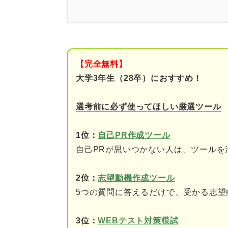
公務員試験に落ちてからの就活
夏以降も採用を続ける企業は多
11月以降に採用を終了し
【完全無料】
大学3年生（28卒）におすすめ！
公務員試験に落ちたときにやっ
自分を否定したり責めた
選考前に必ず使ってほしい厳選ツール
絶望して何もしない
1位：
自己PR作成ツール
手当たり次第に民間企業
自己PRが思いつかない人は、ツールを
公務員試験に落ちた場合はどん
2位：
志望動機作成ツール
5つの質問に答えるだけで、受かる志望
①まだ日程があれば再度
②民間企業への就職に切
3位：
WEBテスト対策模試