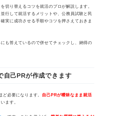
早めに対策を立てて積極的に応募しよう
ちを切り替えるコツを就活のプロが解説します。
も並行して就活するメリットや、公務員試験と民
すぐにエントリーを開始してエージェントなどを
を確実に成功させる手順やコツを押さえておきま
！ 関連するQ&Aを見てみよう
みにも答えているので併せてチェックし、納得の
は振り返りと効率的な対策で内定につなげよう
で自己PRが作成できます
ほど必要になります。
自己PRが曖昧なまま就活
くいます。