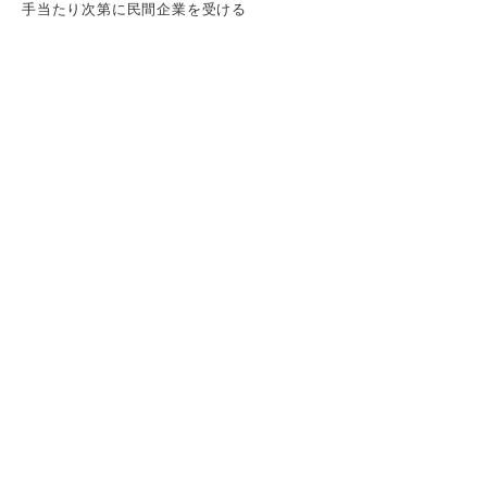
手当たり次第に民間企業を受ける
公務員試験に落ちた場合はどんな選択肢があ
る？ おもな4つの道
①まだ日程があれば再度公務員試験に挑戦する
②民間企業への就職に切り替える
③大学院への進学を検討する
④就職浪人を見すえて公務員試験を受け続ける
公務員を諦めるべきか迷ったら？ 後悔しな
いためにすべきこと
自分が本当にやりたいことは何かを考える
公務員として働いている人の話を聞く