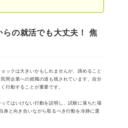
り最適な進路選択ができる
双方に活かせる
からの就活でも大丈夫！ 焦
と民間就職の違いを把握しよう
就活を成功させる3つの手順
界研究から就活の軸を決める
ショックは大きいかもしれませんが、諦めること
、民間企業への就職の道も残されています。自分
続している企業を探す
良く行動することが重要です。
振り返りから面接対策をする
やってはいけない行動を説明し、試験に落ちた場
！ 状況別の就活を成功させるコツ
自身と向き合いながら取るべき行動を冷静に選
秋採用に備えて動き出そう