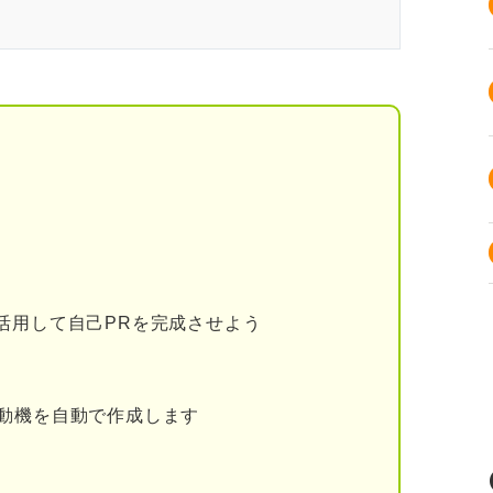
でも大丈夫！ 焦らず効率良く動こう
い！ まずは絶望しなくて良いことを知ろう
た企業が半数以上
てはいけないこと
りする
を受ける
活用して自己PRを完成させよう
な選択肢がある？ おもな4つの道
動機を自動で作成します
公務員試験に挑戦する
り替える