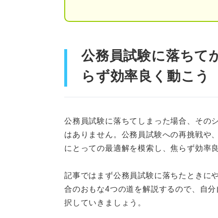
②視野を広げることでよ
③それぞれの選考対策を
公務員試験に落ちて
就活に着手する前に！ 公務員
らず効率良く動こう
段階を踏んで進めよう！ 民間
ステップ①自己分析や業
公務員試験に落ちてしまった場合、その
はありません。公務員試験への再挑戦や
ステップ②採用活動を継
にとっての最適解を模索し、焦らず効率
ステップ③公務員試験の
記事ではまず公務員試験に落ちたときに
時期により必要な行動も変わる
合のおもな4つの道を解説するので、自分
択していきましょう。
一次試験後からの就活：