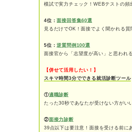
模試で実力チェック！WEBテストの頻
③大学院への進学を検討
4位：
面接回答集60選
④就職浪人を見すえて公
見るだけでOK！面接でよく聞かれる質
公務員を諦めるべきか迷ったら
5位：
逆質問例100選
自分が本当にやりたいこ
面接官から「志望度が高い」と思われ
公務員として働いている
【併せて活用したい！】
期限を決めて再挑戦する
スキマ時間3分でできる就活診断ツール
就活のプロに聞いた！ 公務員
①
適職診断
たった30秒であなたが受けない方がい
最後まで公務員試験を受け続け
関連Q&A
②
面接力診断
39点以下は要注意！面接を受ける前に
①進路が決まらないリス