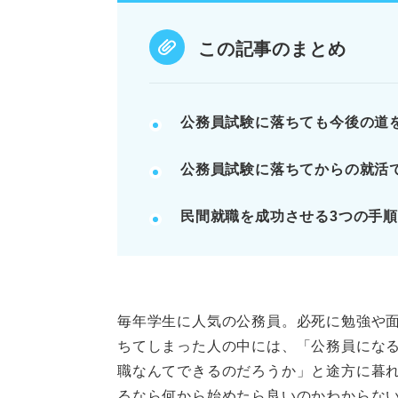
自己分析と業界研究で就活の軸を
秋採用や通年採用企業を効率的に
この記事のまとめ
公務員試験の振り返りから面接対
POINT：遅めのスタートでも、
公務員試験に落ちても今後の道
獲得を目指す。
公務員試験に落ちてからの就活
記事の該当箇所を見る
民間就職を成功させる3つの手
公務員試験に落ちてからの就活
夏以降も採用を続ける企業は多
公務員試験に落ちたときにやっ
公務員試験に落ちた場合はどんな
毎年学生に人気の公務員。必死に勉強や
ちてしまった人の中には、「公務員にな
※AIの特性上、間違いが含まれている場合があ
職なんてできるのだろうか」と途方に暮
るなら何から始めたら良いのかわからな