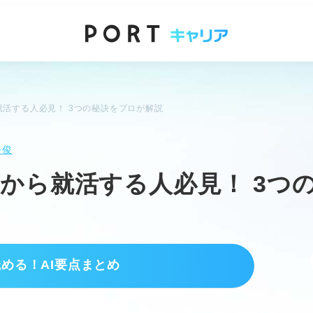
活する人必見！ 3つの秘訣をプロが解説
公俊
から就活する人必見！ 3つ
読める！AI要点まとめ
らず効率良く動こう
十分あると知る。