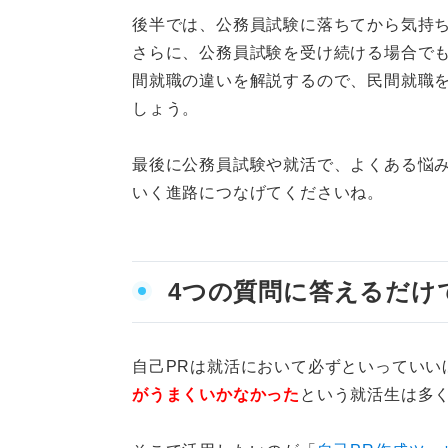
二次試験後からの就活：
後半では、公務員試験に落ちてから気持
さらに、公務員試験を受け続ける場合で
三次試験後からの就活：
間就職の違いを解説するので、民間就職
頼ろう
しょう。
公務員試験も就活も悩む人は多い
最後に公務員試験や就活で、よくある悩
公務員試験に落ちてからの就活
いく進路につなげてくださいね。
4つの質問に答えるだけ
自己PRは就活において必ずといっていい
がうまくいかなかった
という就活生は多