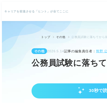
キャリアを前進させる「ヒント」が全てここに
トップ
その他
公務員試験に落ちてから就
その他
2026.5.14
記事の編集責任者：
熊野 
公務員試験に落ちて
30秒で
公務員試験に落ちても大丈夫！焦
絶望せず、民間就職のチャンスは