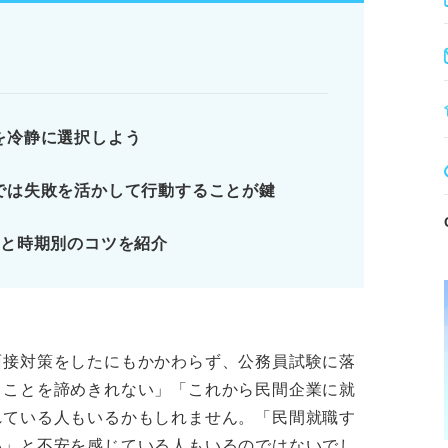
明確にする。
探す。
策を強化する。
戦略的な自己分析と情報収集、面接対策で内定
を冷静に選択しよう
では失敗を活かして行動することが鍵
順と時期別のコツを紹介
でも大丈夫！ 焦らず効率良く動こう
い！ まずは絶望しなくて良いことを知ろう
てはいけないこと
選択肢がある？ おもな4つの道
面接対策をしたにもかかわらず、公務員試験に落
ることを諦めきれない」「これから民間企業に就
ります。記事本文と併せてご確認ください。
れている人もいるかもしれません。「民間就職す
い」と不安を感じている人もいるのではないでし