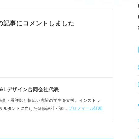
は避ける。
戦略を立てる。
、民間就職の道は残されており、焦らず効率的
の記事にコメントしました
のメリット
スクを減らす。
、最適な進路を見つける。
かせる。
&Lデザイン合同会社代表
の併願は、リスク回避とキャリア選択の幅を広
民間・公務員・看護師と幅広い志望の学生を支援。インストラ
プロフィール詳細
サルタントに向けた研修設計・講師力向上研修もおこ
別対策