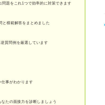
出問題をこれ1つで効率的に対策できます
する
務員試験を受け続ける
問と模範解答をまとめました
？ 後悔しないためにすべきこと
とは何かを考える
る逆質問例を厳選しています
人の話を聞く
に落ちてからうまく気持ちを切り替えるコツ
い仕事がわかります
る人も必見！ 並行して就活する3つのメリット
あなたの面接力を診断しましょう
クを小さくできる