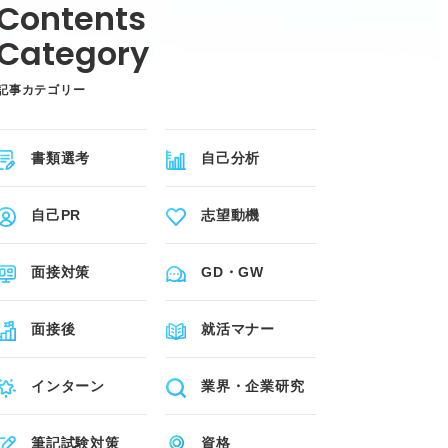
記事カテゴリー
書類選考
自己分析
自己PR
志望動機
面接対策
GD・GW
面接後
就活マナー
インターン
業界・企業研究
筆記試験対策
資格