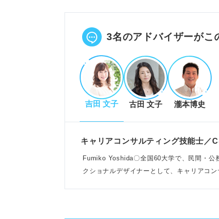
自分を責めたり、何もしない行動
手当たり次第に応募せず、冷静に
POINT：公務員試験に落ちても
3名のアドバイザーがこ
な行動が重要。
公務員試験後の選択肢と民間就活
吉田 文子
古田 文子
瀧本博史
民間就活を並行し、進路未定のリ
自己分析や業界研究で視野を広げ
公務員試験対策を民間就活にも活
キャリアコンサルティング技能士／C
POINT：公務員試験と民間就活
Fumiko Yoshida〇全国60大学で、
げる有効な手段。
クショナルデザイナーとして、キャリアコン
なう
民間就活を成功させる手順と時期