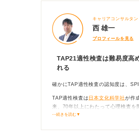
キャリアコンサルタン
西 雄一
プロフィールを見る
TAP21適性検査は難易度高
れる
確かにTAP適性検査の認知度は、SP
TAP適性検査は
日本文化科学社
が作
来、70年以上にわたって心理検査を
⋯続きを読む▼
TAPは関東圏での導入企業が多いよ
しいテストだそうです。