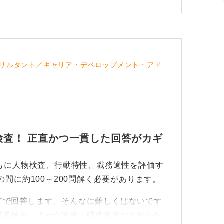
サルタント／キャリア・デベロップメント・アド
性検査！ 正直かつ一貫した回答がカギ
おもに人物検査、行動特性、職務適性を評価す
の間に約100～200問解く必要があります。
どで回答します。そんなに難しくはないです
思考傾向、チーム適性、職務適性などがわか