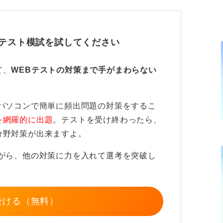
するテストで、基礎能力、職務バイタリテ
的側面、行動的側面がチェックされ、Web
テストもあります。
Bテスト模試を試してください
場でテストをおこないます。
て、
WEBテストの対策まで手がまわらない
識がカギ
パソコンで簡単に頻出問題の対策をするこ
プがあります。総合タイプ（60分）は、能力
を網羅的に出題
。テストを受け終わったら、
）は性格問題のみ、短縮タイプ（30分）
分野対策が出来ますよ。
半分になる試験です。
ながら、他の対策に力を入れて選考を突破し
成されていますが、メインは数理です。
て、TAPの場合は理系大学生でも苦戦する問
礎力を養い、応用としてTAPに取り組みまし
受ける（無料）