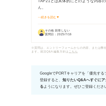
TAP21とは具体的にどのような内容
ん。
⋯続きを読む▼
SPIや玉手箱と比べて、どのような違
限、問題数についても知りたいです。
その他 回答しない
質問日：
2025/7/16
※質問は、エントリーフォームからの内容、または弊
ます。就活Q&A 編集方針は
こちら
GoogleでPORTキャリアを「優先す
登録すると、
知りたいQ&Aへすぐにア
る
ようになります。ぜひご登録くださ