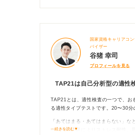
0
国家資格キャリアコン
バイザー
谷猪 幸司
プロフィールを見る
TAP21は自己分析型の適
TAP21とは、適性検査の一つで、
る適性タイプテストです。20〜30分
「あてはまる・あてはまらない」な
⋯続きを読む▼
が、判定結果によりストレス耐性、