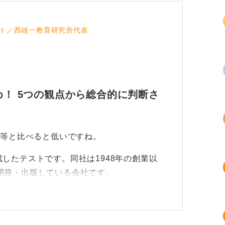
ト／西雄一教育研究所代表
め！ 5つの観点から総合的に判断さ
I等と比べると低いですね。
成したテストです。同社は1948年の創業以
開発・出版している会社です。
うで、ほかの適性検査と比較して、極端に難