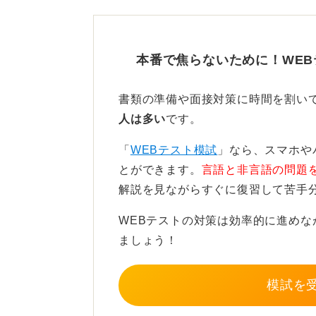
TAPは5つの観点から総合的に判断
ィ、対人・社会への不調和傾向、対人
テストのほかに、マークシート式の
本番で焦らないために！WE
自宅受験、または企業が指定した会
書類の準備や面接対策に時間を割い
数理問題対策と時間配分の意
人は多い
です。
「
WEBテスト模試
」なら、スマホや
TAP適性検査には3種類の試験タイ
とができます。
言語と非言語の問題
問題＋性格問題、性格タイプ（15分
解説を見ながらすぐに復習して苦手
は、総合タイプと同じ構成で時間が
WEBテストの対策は効率的に進め
能力問題は言語・数理・倫理から構
ましょう！
SPIが高校生レベルであるのに対し
題が出題されるようです。SPIで基
模試を
ょう。