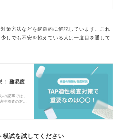
するため事前準備より自己理解が重要
や対策方法などを網羅的に解説しています。これ
と行動傾向を大きく評価されるということで
、少しでも不安を抱えている人は一度目を通して
観の一致を測るテストなので、事前学習は必要
るため、TAP21は自分をどう表現するかが
問う問題は出題されません。
説！ 難易度
えること、よく見せようとしないなどするこ
ちらの記事では、
えると、かえって不自然なスコアになりま
P適性検査の対策
機会が少ない
しっかり準備
かを見極めるためのツールです。
識できる良い機会でもあるので、ぜひ前向き
ト模試を試してください