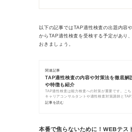
ります。
自分をどう表現するかを重視
以下の記事ではTAP適性検査の出題内容
SPIと玉手箱との大きな違いは性格
からTAP適性検査を受検する予定があり
す。TAP21は基本的に性格や価値
おきましょう。
ありません。
志向よりも自己分析を重きに置いてい
関連記事
ポイントであり。計算力や読解力を
TAP適性検査の内容や対策法を徹底解
や特徴も紹介
ブレないように、一貫性を持って答
TAP適性検査は能力検査への対策が重要です。こ
とが重要です。極端に無理をして答
キャリアコンサルタントや適性検査対策講師とTA
方法を解説します。導入企業が少ないため受検する
す。
記事を読む
からこそ対策不足にならないよう、この記事を読み
しましょう。
TAP21は、あなたがどんな人なの
自分の価値観や働き方の傾向を再認
本番で焦らないために！WEBテス