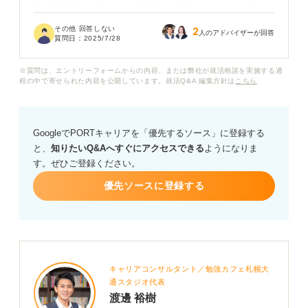
これまで自己分析ばかりに力を入れていましたが、他者
分析も必要だと聞いて、具体的に何をすれば良いのかわ
その他 回答しない
2
かりません。なぜ他者分析が重要なのか、そしてどのよ
人のアドバイザーが回答
質問日：
2025/7/28
うに行えば良いのか、具体的な方法が知りたいです。
※質問は、エントリーフォームからの内容、または弊社が就活相談を実施する過
自己分析と他者分析を効果的に行うことで、就職活動に
程の中で寄せられた内容を公開しています。就活Q&A 編集方針は
こちら
どのように役立つのか、アドバイスをお願いします。
GoogleでPORTキャリアを「優先するソース」に登録する
と、
知りたいQ&Aへすぐにアクセスできる
ようになりま
す。ぜひご登録ください。
優先ソースに登録する
キャリアコンサルタント／勉強カフェ札幌大
通スタジオ代表
渡邊 裕樹