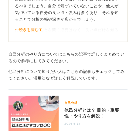
るべきでしょう。自分で気づいていないことや、他人が
気づいている自分の良い点・強みは多くあり、それを知
ることで分析の幅や深さが広がるでしょう。
⋯続きを読む▼
ただし、悪いことを聞く必要はなく、良い点だけを知る
だけでも十分です。悪い点ばかりに気を取られてしまう
と、不安が広がってしまう可能性があるためです。
自己分析のやり方についてはこちらの記事で詳しくまとめてい
自己認識との違いを考察し深掘りしよう
るので参考にしてみてください。
他己分析について知りたい人はこちらの記事もチェックしてみ
他者からの評価と自己認識に違いがあった場合、なぜそ
てください。活用法など詳しく解説しています。
のように認識しているのかを考えることで、さらに自己
理解を深めることができるでしょう。
0
自己分析
他己分析とは？ 目的・重要
性・やり方を解説！
2026.5.14