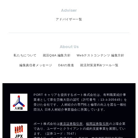
Adviser
アドバイザー一覧
About Us
私たちについて
就活Q&A 編集方針
Webテストコンテンツ 編集方針
編集責任者メッセージ
D&Iの推進
就活対策資料&ツール一覧