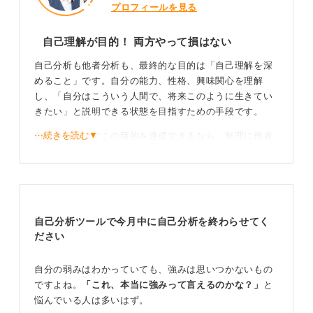
プロフィールを見る
自己理解が目的！ 両方やって損はない
自己分析も他者分析も、最終的な目的は「自己理解を深
めること」です。自分の能力、性格、興味関心を理解
し、「自分はこういう人間で、将来このように生きてい
きたい」と説明できる状態を目指すための手段です。
⋯続きを読む▼
自己分析だけでこの目的を達成できるなら、無理に他者
分析をおこなう必要はありません。しかし、自分一人で
は気付けない側面があるのも事実です。
他己分析で「当たり前の強み」を発見しよう！
自己分析ツールで今月中に自己分析を終わらせてく
他者分析の最大のメリットは、「自分にとっては当たり
ださい
前だと思っていることを、客観的な強みとして発見でき
る」点にあります。
自分の弱みはわかっていても、強みは思いつかないもの
ですよね。
「これ、本当に強みって言えるのかな？」
と
他者分析をおこなう際は、自分のことをよく知る友人に
悩んでいる人は多いはず。
「私の長所や特徴は何だと思う？」「私の良いところは