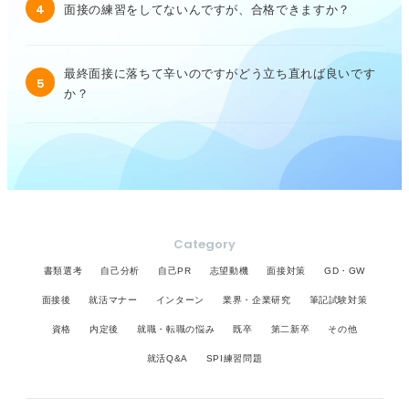
4
面接の練習をしてないんですが、合格できますか？
最終面接に落ちて辛いのですがどう立ち直れば良いです
5
か？
Category
書類選考
自己分析
自己PR
志望動機
面接対策
GD・GW
面接後
就活マナー
インターン
業界・企業研究
筆記試験対策
資格
内定後
就職・転職の悩み
既卒
第二新卒
その他
就活Q&A
SPI練習問題