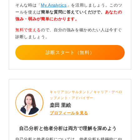
どこだと思う？」とインタビューしてみるのが良いでし
そんな時は「
My Analytics
」を活用しましょう。このツ
ょう。
ールを使えば
簡単な質問に答えていくだけで、
あなたの
強み・弱みが簡単にわかります。
「他己分析 質問項目」などで検索すれば、さまざまな
項目がみつかります。自分では意識していなかった意外
無料で使える
ので、自分の強みを確かめたい人は今すぐ
な強みを発見することで、自己理解がより一層深まりま
診断しましょう。
す。
診断スタート（無料）
0
キャリアコンサルタント／キャリア・デベロ
ップメント・アドバイザー
桒田 里絵
プロフィールを見る
自己分析と他者分析は両方で理解を深めよう
自己分析と他者分析については、他者分析も積極的にや