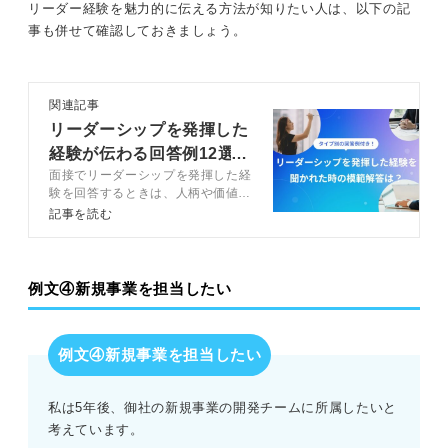
リーダー経験を魅力的に伝える方法が知りたい人は、以下の記
事も併せて確認しておきましょう。
関連記事
リーダーシップを発揮した
経験が伝わる回答例12選！
面接でリーダーシップを発揮した経
作り方も伝授
験を回答するときは、人柄や価値観
を多面的にアピールできるチャンス
記事を読む
です。この記事では、リーダーシッ
プを発揮した経験をアピールにつな
げるための原則や、リーダーシップ
の6つの種類をキャリアコンサルタ
例文④新規事業を担当したい
ントと解説します。
例文④新規事業を担当したい
私は5年後、御社の新規事業の開発チームに所属したいと
考えています。