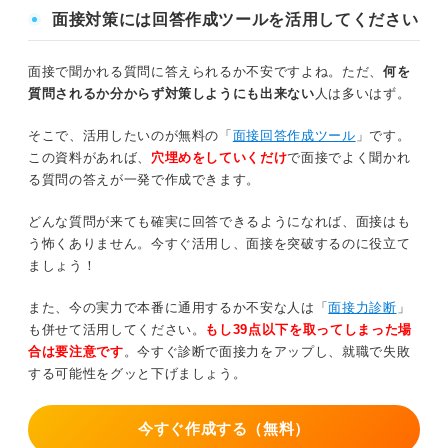
べき回答の4つの傾向
面接対策には回答作成ツールを活用してください
①退職をイメージさせることは避ける
面接で聞かれる質問に答えられるか不安ですよね。ただ、
何を
②プライベートが強い内容は避ける
質問されるか分からず対策しようにも出来ない
人は多いはず。
③実現不可能なプランは避ける
そこで、活用したいのが無料の「
面接回答作成ツール
」です。
④曖昧な表現は避ける
この資料があれば、
穴埋めをしていくだけ
で面接でよく聞かれ
る質問の答えが一発で作成できます。
「5年後の自分」の質問で働く意欲と将来性をアピ
どんな質問が来ても確実に回答できるようになれば、面接はも
ールして選考を突破しよう
う怖くありません。今すぐ活用し、面接を突破するのに役立て
ましょう！
また、今の実力で本番に通用するか不安な人は「
面接力診断
」
も併せて活用してください。
もし39点以下を取ってしまった場
合は要注意です
。今すぐ診断で面接力をアップし、就職で失敗
する可能性をグッと下げましょう。
今すぐ作成する（無料）