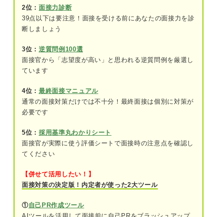
2位：
面接力診断
39点以下は要注意！面接を受ける前にあなたの面接力を診
④長期間働く意欲があるか
断しましょう
「5年後の自分」を聞かれた際に参考にできる例文
3位：
逆質問例100選
8選
面接官から「志望度が高い」と思われる逆質問例を厳選し
シチュエーション別の例文4選
ています
職種別の例文4選
4位：
最終面接マニュアル
通常の面接対策だけでは不十分！最終面接は個別に対策が
必要です
就職支援のプロが解説！ 5年後の自分に関する質問
で好印象な答え方とは
5位：
採用基準丸わかりシート
面接官が実際に使う評価シートで面接時の注意点を確認し
まずは小さな目標を立ててみよう！ 「5年後の自
分」を設定するための3つの準備
てください
①業務に関する具体的な目標を考える
【併せて活用したい！】
面接対策の決定版！内定者が使った2大ツール
②希望する給与面について考える
①
自己PR作成ツール
③ワークライフバランスについて考える
AIツールを活用して面接前に自己PRをブラッシュアップ