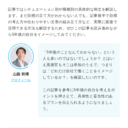
②その姿に至った理由を伝える
記事ではシチュエーション別や職種別の具体的な例文を解説し
ます。まだ目標の立て方がわからない人でも、記事後半で目標
③5年後に理想を実現するための具体的な計
の考え方や伝わりやすい文章の組み立て方など、実際に面接で
画を伝える
活用できる方法も解説するため、ぜひこの記事を読み進めなが
ら5年後の自分をイメージしてみてください。
④「5年後の自分」が企業に貢献できること
を伝える
「5年後のことなんてわからない」という
「5年後の自分」の回答で周囲と差をつけるコツ
人も多いのではないでしょうか？ とはい
え面接官もそこは承知のうえで、つまり
企業の利益を意識した内容にする
は「どれだけ自社で働くことをイメージ
山路 和博
しているか？」を確認したいのです。
主体性のある回答を目指す
プロフィール
この記事を参考に5年後の自分を考えるポ
内容を自己PRや志望動機と結びつける
イントを押さえて、具体性と妥当性のあ
深掘りされても答えられるように対策を練
るプランを伝えられるようになりましょ
る
う。
NGとされる可能性も！ 「5年後の自分」で避ける