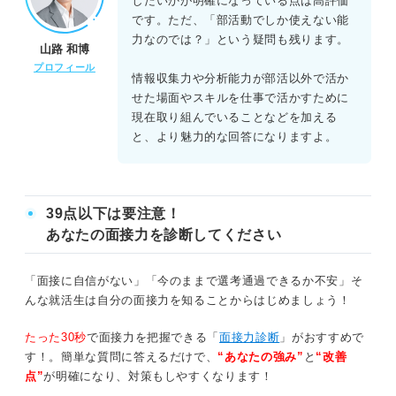
したいかが明確になっている点は高評価
です。ただ、「部活動でしか使えない能
力なのでは？」という疑問も残ります。
山路 和博
プロフィール
情報収集力や分析能力が部活以外で活か
せた場面やスキルを仕事で活かすために
現在取り組んでいることなどを加える
と、より魅力的な回答になりますよ。
39点以下は要注意！
あなたの面接力を診断してください
「面接に自信がない」「今のままで選考通過できるか不安」そ
んな就活生は自分の面接力を知ることからはじめましょう！
たった30秒
で面接力を把握できる「
面接力診断
」がおすすめで
す！。簡単な質問に答えるだけで、
“あなたの強み”
と
“改善
点”
が明確になり、対策もしやすくなります！