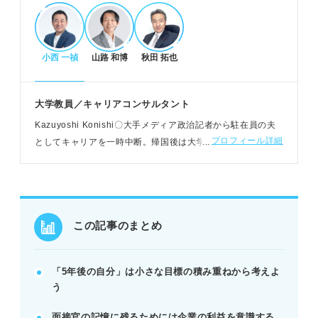
「5年後の自分」を具体化する準備と作成ステッ
プ
小西 一禎
山路 和博
秋田 拓也
業務目標やワークライフバランスを考える
企業研究・自己分析で具体性を深める
OB・OG訪問でリアルな働き方を知る
大学教員／キャリアコンサルタント
例：社員を育成する立場や海外支店での活躍など、
Kazuyoshi Konishi〇大手メディア政治記者から駐在員の夫
具体的な例文を参考にできる。
プロフィール詳細
としてキャリアを一時中断。帰国後は大学院でキャリア形成
を研究する一方、ジャーナリストとして活動、現在は大学教
員として活躍中
面接で好印象を与える回答のコツとNG例
PREP法で結論から伝え、具体的な計画を示す
企業の利益と主体性を意識した内容にする
この記事のまとめ
自己PRや志望動機と一貫性を持たせる
POINT：退職やプライベート重視、実現不可能な内
「5年後の自分」は小さな目標の積み重ねから考えよ
容は避けるべき。
う
面接官の記憶に残るためには企業の利益を意識する