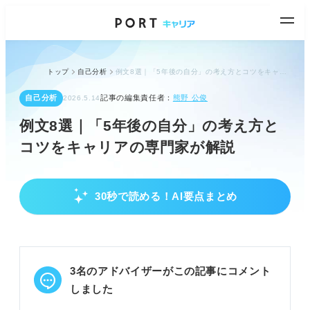
トップ
自己分析
例文8選｜「5年後の自分」の考え方とコツをキャリアの専門家が解説
自己分析
記事の編集責任者：
熊野 公俊
2026.5.14
例文8選｜「5年後の自分」の考え方と
コツをキャリアの専門家が解説
30秒で読める！AI要点まとめ
企業が「5年後の自分」で知りたいこと
自社への入社イメージがあるか確認される
明確なキャリアプランと成長意欲を評価される
学生のビジョンと企業の方向性の一致を見る
3名のアドバイザーがこの記事にコメント
POINT：長期間働く意欲があるかどうかも見極めら
しました
れる。