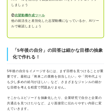
しましょう
エピソードを具体化しよう！ 「5年後の自分」の回
答作成5ステップ
②
志望動機作成ツール
他の就活生と差別化した志望動機になっているか、AIツー
ステップ①企業研究や業界研究を徹底する
ルで確認しましょう
ステップ②自己分析で自分のことを深く知
る
ステップ③企業のサイトなどの社員インタ
「5年後の自分」の回答は細かな目標の抽象
ビュー記事を確認する
化で作れる！
ステップ④OB・OG訪問で既存社員の働き
方を知る
5年後の自分をイメージするには、まず目標を見つけることが重
要です。最初は「将来この業務を担当したい」や「同年代より
ステップ⑤将来の自分をワークシートなど
も少し多めの給与がほしい」など、さまざまなジャンルの細か
を用いてイメージしてみる
な目標を考える程度で問題ありません。
実際に文章を作ろう！ 「5年後の自分」をわかりや
そこからエピソードを抽象化したり、企業研究で自分と企業の
すく伝える文章構成
共通点を見つけたりなど、より面接官に伝わりやすい内容に変
①5年後の自分のイメージを冒頭で伝える
えていきます。