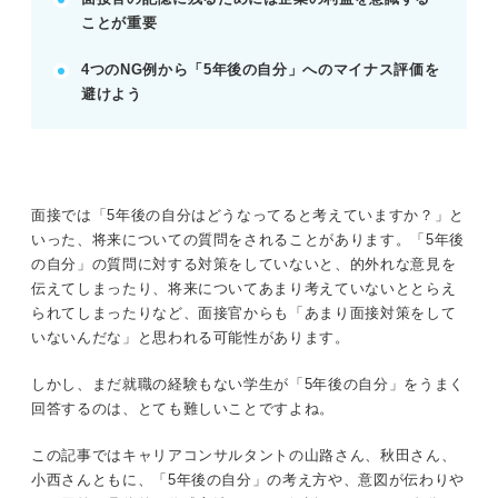
記事の該当箇所を見る
ことが重要
「5年後の自分」の回答は細かな目標の抽象化
で作れる！
4つのNG例から「5年後の自分」へのマイナス評価を
企業が「5年後の自分」の質問から知りたい4
避けよう
つのポイント
「5年後の自分」を聞かれた際に参考にできる
例文8選
就職支援のプロが解説！ 5年後の自分に関する
質問で好印象な答え方とは
面接では「5年後の自分はどうなってると考えていますか？」と
いった、将来についての質問をされることがあります。「5年後
の自分」の質問に対する対策をしていないと、的外れな意見を
※AIの特性上、間違いが含まれている場合があります。記事本文
伝えてしまったり、将来についてあまり考えていないととらえ
と併せてご確認ください。
られてしまったりなど、面接官からも「あまり面接対策をして
いないんだな」と思われる可能性があります。
しかし、まだ就職の経験もない学生が「5年後の自分」をうまく
回答するのは、とても難しいことですよね。
この記事ではキャリアコンサルタントの山路さん、秋田さん、
小西さんともに、「5年後の自分」の考え方や、意図が伝わりや