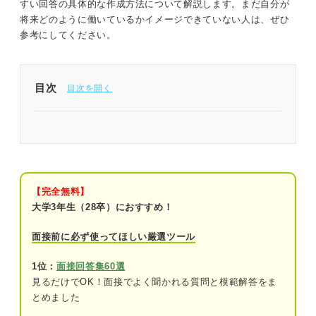
すい回答の具体的な作成方法について解説します。まだ自分が
将来どのように働いているかイメージできていない人は、ぜひ
参考にしてください。
目次
「5年後の自分」の回答は細かな目標の抽象化で作
れる！
企業が「5年後の自分」の質問から知りたい4つの
ポイント
【完全無料】
大学3年生（28卒）におすすめ！
①自社に入社する際のイメージを持ってい
るか
面接前に必ず使ってほしい厳選ツール
②明確なキャリアプランや成長意欲を持っ
1位：
面接回答集60選
ているか
見るだけでOK！面接でよく聞かれる質問と模範解答をま
とめました
③学生のビジョンと自社の方向性に大きな
相違がないか