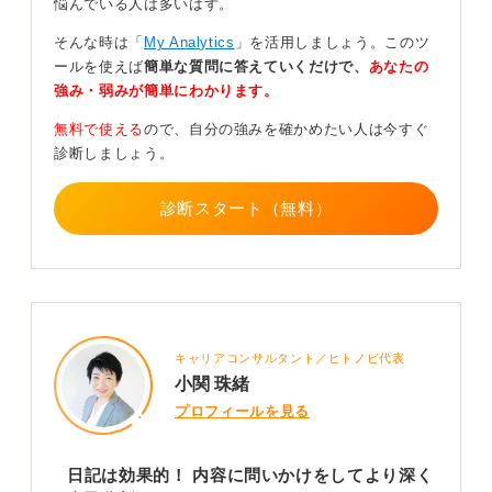
悩んでいる人は多いはず。
そんな時は「
My Analytics
」を活用しましょう。このツ
また可能であれば、毎朝その日のスケジュールを立てる
ールを使えば
簡単な質問に答えていくだけで、
あなたの
ことをおすすめします。
強み・弱みが簡単にわかります。
たとえば、「何時から何時まではこれをする」といった
無料で使える
ので、自分の強みを確かめたい人は今すぐ
具体的な計画です。そして、1日の終わりに立てたスケジ
診断しましょう。
ュールと実際の行動を照らし合わせることで、時間自律
性を高め、その日の生産性を向上させることができま
診断スタート（無料）
す。
さらに、計画通りに進まなかった点を振り返る習慣が身
につきます。この習慣は、社会人になって仕事をするう
えでも非常に役立つスキルとなるため、ぜひ実践してみ
てください。
キャリアコンサルタント／ヒトノビ代表
0
小関 珠緒
プロフィールを見る
日記は効果的！ 内容に問いかけをしてより深く