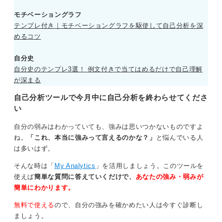
ど、自分の感情が動いた出来事に注目し、その理由を掘
り下げることも有効です。
モチベーショングラフ
テンプレ付き｜モチベーショングラフを駆使して自己分析を深
そうすることで、自分の得意なことや、他人と違うと感
めるコツ
じる瞬間を振り返るきっかけにもなります。
ぜひ日記を活用しながら、自分自身を振り返っていきま
自分史
しょう。
自分史のテンプレ3選！ 例文付きで当てはめるだけで自己理解
が深まる
0
自己分析ツールで今月中に自己分析を終わらせてくださ
い
自分の弱みはわかっていても、強みは思いつかないものですよ
ね。
「これ、本当に強みって言えるのかな？」
と悩んでいる人
は多いはず。
そんな時は「
My Analytics
」を活用しましょう。このツールを
使えば
簡単な質問に答えていくだけで、
あなたの強み・弱みが
簡単にわかります。
無料で使える
ので、自分の強みを確かめたい人は今すぐ診断し
ましょう。