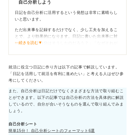
自己分析しよう
日記を自己分析に活用するという発想は非常に素晴らし
いと思います。
ただ出来事を記録するだけでなく、少し工夫を加えるこ
とで、より効果的になります。日記に書いた出来事に対
⋯続きを読む▼
して、「なぜ自分はそうしたのだろう？」「なぜそれが
好きなのだろう？」といったように「なぜ？」と問いか
けてみてください。
この問いを繰り返すことで、自分の行動の裏にある価値
就活に役立つ日記に作り方は以下の記事で解説しています。
観や考え方の癖が見えてきます。
「日記を活用して就活を有利に進めたい」と考える人はぜひ参
考にしてください。
また、自己分析は日記だけでなくさまざまな方法で取り組むこ
とができます。以下の記事では自己分析の方法を具体的に解説
感情が動いた出来事こそ自分自身を表すポイントに
しているので、自分が合いそうなものを選んで取り組んでみま
なる
しょう。
自己分析シート
また、「うれしかったこと」や「イライラしたこと」な
簡単15分！ 自己分析シートのフォーマット6選