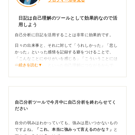
プロフィールを見る
日記は自己理解のツールとして効果的なので活
用しよう
自己分析に日記を活用することは非常に効果的です。
日々の出来事と、それに対して「うれしかった」「悲し
かった」といった感情を記録する癖をつけることで、
「こんなことにやりがいを感じる」「こういうことには
⋯続きを読む▼
意欲が湧かない」といった自己理解につながるからで
す。
毎日日記を続けるのは、地道な作業です。しかし、日々
自分と誠実に向き合う習慣こそが、ブレない自分軸を育
てます。
自己分析ツールで今月中に自己分析を終わらせてく
ださい
日記で毎日の計画立てができればより自分を振り返
自分の弱みはわかっていても、強みは思いつかないもの
れる
ですよね。
「これ、本当に強みって言えるのかな？」
と