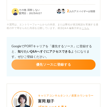
したいと考えています。具体的にどのような活用方法が
考えられるのでしょうか？
その他 回答しない
2
人のアドバイザーが回答
質問日：
2025/6/27
ただ出来事を確認するだけでは意味がない気がして、ど
のような視点で日記を振り返ればよいのかわかりませ
※質問は、エントリーフォームからの内容、または弊社が就活相談を実施する過
ん。
程の中で寄せられた内容を公開しています。就活Q&A 編集方針は
こちら
日記をどのように活用すれば良いか、またこれから意識
できるように自己分析に役立つ日記の書き方などの具体
GoogleでPORTキャリアを「優先するソース」に登録する
的なアドバイスをお願いします。
と、
知りたいQ&Aへすぐにアクセスできる
ようになりま
す。ぜひご登録ください。
優先ソースに登録する
キャリアコンサルタント／産業カウンセラー
富岡 順子