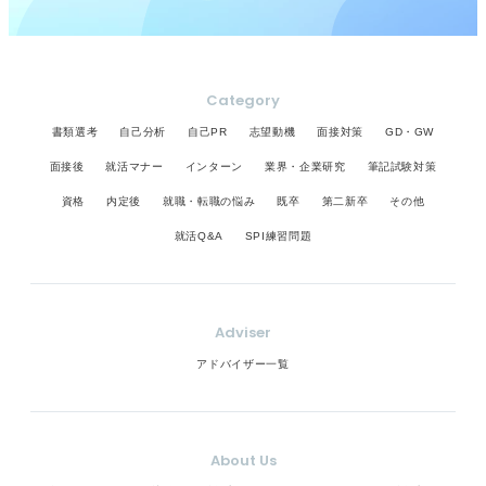
Category
書類選考
自己分析
自己PR
志望動機
面接対策
GD・GW
面接後
就活マナー
インターン
業界・企業研究
筆記試験対策
資格
内定後
就職・転職の悩み
既卒
第二新卒
その他
就活Q&A
SPI練習問題
Adviser
アドバイザー一覧
About Us