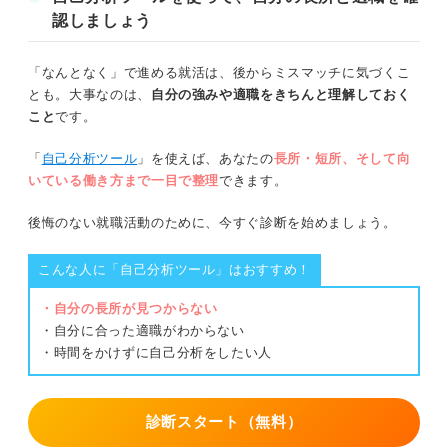
認しましょう
②きっかけとなったエピソードを簡潔に説
家族や関係者にヒアリングして情報を増やす
明できるようにする
「なんとなく」で進める就活は、後からミスマッチに気づくこ
自分史を作るうえで守るべき4つの鉄則
③価値観や強みがその後活かされた場面も
とも。大事なのは、
自分の強みや適職をきちんと理解しておく
特定する
こと
です。
①事実のみを記載する
④強みや価値観ごとに整理してまとめる
「
自己分析ツール
」を使えば、あなたの
長所・短所、そして向
②情報を整理できるフォーマットにする
いている働き方まで一目で整理
できます。
自分史は就活とキャリア形成の基盤！ 徹底した自
③見栄えを気にしすぎない
己分析で選考を突破しよう
後悔のない就職活動のために、今すぐ診断を始めましょう。
④作成して満足せず活用する
こんな人に「自己分析ツール」はおすすめ！
・自分の長所が見つからない
自分史の活かし方①企業選びの軸を決める
・自分に合った適職がわからない
・時間をかけずに自己分析をしたい人
①モチベーションが上下する要因を突き止める
②モチベーションが上下する要因を仕事に置き換える
診断スタート（無料）