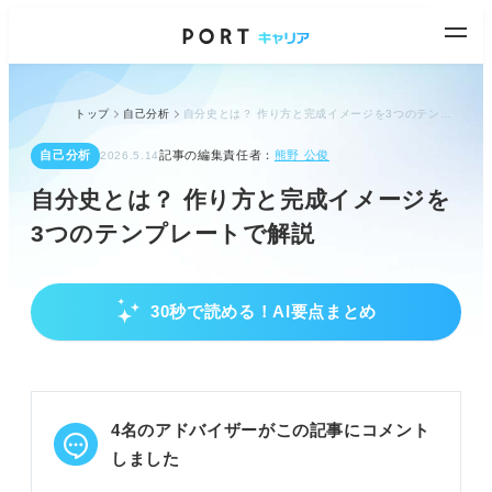
トップ
自己分析
自分史とは？ 作り方と完成イメージを3つのテンプレートで解説
自己分析
記事の編集責任者：
熊野 公俊
2026.5.14
自分史とは？ 作り方と完成イメージを
3つのテンプレートで解説
30秒で読める！AI要点まとめ
自分史で自己理解を深め就活を有利に進める
これまでの人生を整理し自己理解を深める。
価値観や行動特性を可視化し企業選びに活かす。
面接での質問に備え納得感ある回答を用意する。
4名のアドバイザーがこの記事にコメント
POINT：自己分析の最強ツールとして納得のいく就
しました
活を実現。