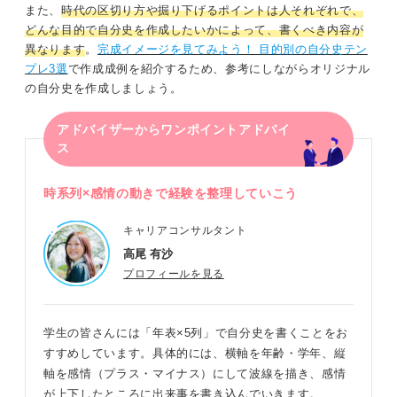
また、
時代の区切り方や掘り下げるポイントは人それぞれで、
どんな目的で自分史を作成したいかによって、書くべき内容が
異なります
。
完成イメージを見てみよう！ 目的別の自分史テン
プレ3選
で作成成例を紹介するため、参考にしながらオリジナル
の自分史を作成しましょう。
アドバイザーからワンポイントアドバイ
ス
時系列×感情の動きで経験を整理していこう
キャリアコンサルタント
高尾 有沙
プロフィールを見る
学生の皆さんには「年表×5列」で自分史を書くことをお
すすめしています。具体的には、横軸を年齢・学年、縦
軸を感情（プラス・マイナス）にして波線を描き、感情
が上下したところに出来事を書き込んでいきます。