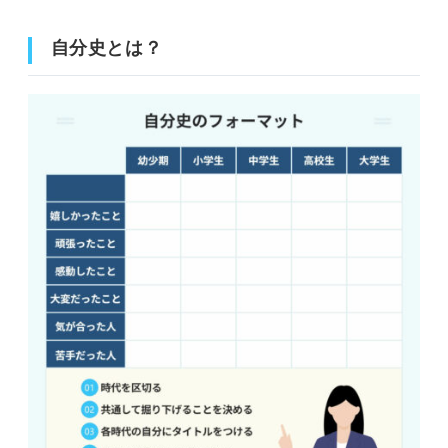
自分史の活かし方②面接での質問に備える
自分史とは？
①今の価値観や強みが形成された時期を特定する
②きっかけとなったエピソードを簡潔に説明できるようにする
③価値観や強みがその後活かされた場面も特定する
④強みや価値観ごとに整理してまとめる
自分史は就活とキャリア形成の基盤！ 徹底した自己分析
で選考を突破しよう