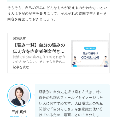
そもそも、自己の強みにどんなものが使えるのかわかないとい
う人は下記の記事を参考にして、それぞれの質問で答えるべき
内容を確認しておきましょう。
関連記事
【強み一覧】自分の強みの
伝え方を内定者例文付きで
就活で自分の強みを何て答えれば良
解説
いかわからない、そもそも自分の強
みが浮かばない人に向けて、キャリ
記事を読む
アコンサルタントが自分の強みを見
つける方法やアピールのコツを解説
していきます。強みを伝える例文も
紹介するので、参考にしてくださ
い。
経験別に自分史を振り返る方法は、特に
自分の活躍のフィールドをイメージした
い人におすすめです。人は環境との相互
関係で「自分らしさ」を無意識に使い分
三好 真代
けているため、場面ごとの「自分らし