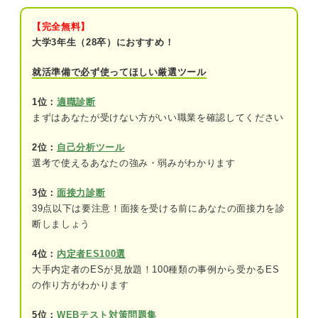
自分史とは？
【完全無料】
概要：自分の人生を年表でまとめたもの
大学3年生（28卒）におすすめ！
書き方：人生をテーマ別に整理する
就活準備で必ず使ってほしい厳選ツール
完成イメージを見てみよう！ 目的別の自分史テン
1位：
適職診断
プレ3選
まずはあなたが受けない方がいい職業を確認してください
①経験別の自分史：自己PRに使える強みを
2位：
自己分析ツール
見つけたい人
選考で使えるあなたの強み・弱みがわかります
②年代別の自分史：過去から網羅的に人生
3位：
面接力診断
を振り返りたい人
39点以下は要注意！面接を受ける前にあなたの面接力を診
断しましょう
③感情別の自分史：面接の深掘り質問に備
えたい人
4位：
内定者ES100選
大手内定者のESが見放題！100種類の事例から受かるES
自分史を作る基本の6ステップ
の作り方がわかります
①時代を区切る
5位：
WEBテスト対策問題集