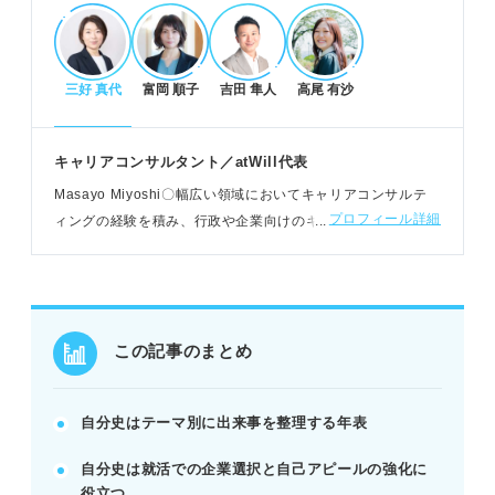
目的別テンプレートと基本ステップで作成
経験別・年代別・感情別の3テンプレから選ぶ。
三好 真代
富岡 順子
吉田 隼人
高尾 有沙
時代を区切り、掘り下げる項目を決める。
モチベーションの変化をグラフ化し要因を分析す
る。
キャリアコンサルタント／atWill代表
例：幼少期の経験から今の仕事選びの軸を見つけ
Masayo Miyoshi〇幅広い領域においてキャリアコンサルテ
る。
プロフィール詳細
ィングの経験を積み、行政や企業向けのキャリア研修PG開
発、講師業などにも携わる。対個人・対組織の支援を両輪で
おこなっている
作成した自分史の活用術
モチベーションの上下要因から企業選びの軸を定め
る。
この記事のまとめ
強みや価値観が形成された時期とエピソードを特
定。
面接の深掘り質問に一貫性ある回答を準備する。
自分史はテーマ別に出来事を整理する年表
POINT：作成したら終わりでなく、更新し続けるこ
自分史は就活での企業選択と自己アピールの強化に
とが重要。
役立つ