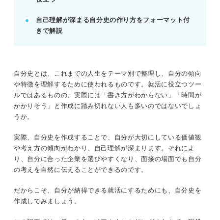
自己理解が深まる自分史の作り方をフォーマット付
記事の該当箇所を見る
きで解説
自分史は自分だけの年表！ テンプレを活用し
て効率良く書いてみよう
自分史とは？
完成イメージを見てみよう！ 目的別の自分史
自分史とは、これまでの人生をテーマ別で整理し、自分の傾向
テンプレ3選
や特徴を理解するために使われるものです。就活に役立つツー
自分史を作る基本の6ステップ
ルではあるものの、実際には「書き方がわからない」「時間が
かかりそう」と作成に踏み切れない人も多いのではないでしょ
うか。
※AIの特性上、間違いが含まれている場合があります。記事本文
と併せてご確認ください。
実際、自分史を作成することで、自分が大切にしている価値観
や考え方の傾向がわかり、自己理解が深まります。それによ
り、自分に合った企業を選びやすくなり、面接の場面でも自分
の考えを自然に伝えることができるのです。
だからこそ、自分が納得できる就活にするためにも、自分史を
作成してみましょう。