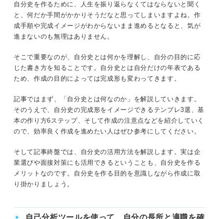
自分史を作るうえで守るべき4つの鉄則
自分史を作るために、人生を振り返らなくてはならないと聞く
自分史を作る基本の6ステップ
と、何だか手間がかかりそうだなと思ってしまいますよね。作
①事実のみを記載する
成手順や完成イメージがわからないまま進めるとなると、気が
①時代を区切る
進まないのも無理はありません。
②情報を整理できるフォーマットにする
②共通して掘り下げることを決める
そこで重要なのが、自分史とは何かを理解し、自分の目的に応
③見栄えを気にしすぎない
じた書き方を知ることです。自分史とは自分だけの年表である
③各時代の自分にタイトルをつける
④作成して満足せず活用する
ため、作成の目的によっては完成形も変わってきます。
④各項目を昔から順番に埋める
記事ではまず、「自分史とは何なのか」を解説していきます。
自分史の活かし方①企業選びの軸を決める
そのうえで、自分史の完成形をイメージできるテンプレ3選、基
①モチベーションが上下する要因を突き止
⑤モチベーションの変化をグラフ化する
本の作り方6ステップ、そして作成の注意点などを紹介していく
める
ので、効率良く作成を進めたい人はぜひ参考にしてください。
⑥モチベーションが変化した要因を書き込む
②モチベーションが上下する要因を仕事に
そして記事終盤では、自分史の活用方法を解説します。実は企
置き換える
業選びや面接対策にも活用できるということも、自分史を作る
上級者編！ さらに自己理解が深まる自分史の作り方
メリットなのです。自分史を作る目的を意識しながら作成に取
り掛かりましょう。
自分史の活かし方②面接での質問に備える
時代を細かく区切る
①今の価値観や強みが形成された時期を特
定する
掘り下げる項目を増やす
自己分析ツールを使って、自分の長所と適職を確