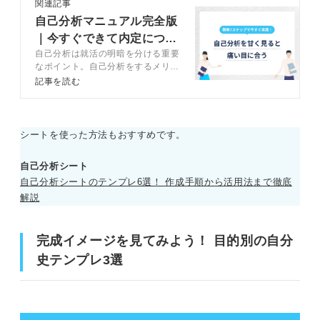
関連記事
自己分析マニュアル完全版
｜今すぐできて内定につな
自己分析は就活の明暗を分ける重要
がる方法を解説
なポイント。自己分析をするメリッ
トや自己分析のやり方、注意点など
記事を読む
をキャリアコンサルタントが解説し
ます。自分に合った自己分析方法を
見つけて選考や企業選びに活かしま
しょう。
シートを使った方法もおすすめです。
自己分析シート
自己分析シートのテンプレ6選！ 作成手順から活用法まで徹底
解説
完成イメージを見てみよう！ 目的別の自分
史テンプレ3選