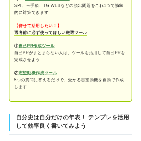
②共通して掘り下げることを決める
SPI、玉手箱、TG-WEBなどの頻出問題をこれ1つで効率
的に対策できます
③各時代の自分にタイトルをつける
自分史は自分だけの年表！ テンプレを活用して効率良く
【併せて活用したい！】
書いてみよう
④各項目を昔から順番に埋める
選考前に必ず使ってほしい厳選ツール
⑤モチベーションの変化をグラフ化する
自分史とは？
①
自己PR作成ツール
自己PRがまとまらない人は、ツールを活用して自己PRを
⑥モチベーションが変化した要因を書き込
完成させよう
概要：自分の人生を年表でまとめたもの
む
②
志望動機作成ツール
書き方：人生をテーマ別に整理する
上級者編！ さらに自己理解が深まる自分史の作り
5つの質問に答えるだけで、受かる志望動機を自動で作成
方
します
完成イメージを見てみよう！ 目的別の自分史テンプレ3選
時代を細かく区切る
①経験別の自分史：自己PRに使える強みを見つけたい人
掘り下げる項目を増やす
自分史は自分だけの年表！ テンプレを活用
②年代別の自分史：過去から網羅的に人生を振り返りたい人
家族や関係者にヒアリングして情報を増や
して効率良く書いてみよう
す
③感情別の自分史：面接の深掘り質問に備えたい人