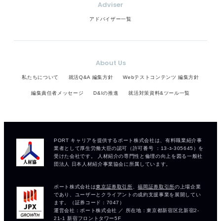
Adviser
アドバイザー一覧
About Us
私たちについて
就活Q&A 編集方針
Webテストコンテンツ 編集方針
編集責任者メッセージ
D&Iの推進
就活対策資料&ツール一覧