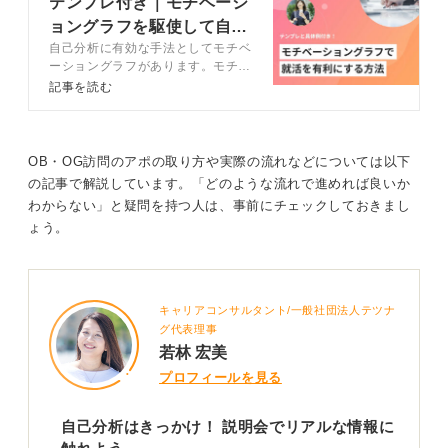
テンプレ付き｜モチベーシ
0
ョングラフを駆使して自己
自己分析に有効な手法としてモチベ
分析を深めるコツ
ーショングラフがあります。モチベ
ーショングラフは適切な書き方や活
記事を読む
用方法を知らないと、就活にうまく
活かせません。この記事ではキャリ
アアドバイザーがモチベーショング
ラフで自己分析を極める方法を解説
OB・OG訪問のアポの取り方や実際の流れなどについては以下
します。
の記事で解説しています。「どのような流れで進めれば良いか
わからない」と疑問を持つ人は、事前にチェックしておきまし
ょう。
キャリアコンサルタント/一般社団法人テツナ
グ代表理事
若林 宏美
プロフィールを見る
自己分析はきっかけ！ 説明会でリアルな情報に