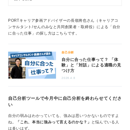
をキャリアコンサルタントが解説し
ます。自分に合った自己分析方法を
見つけて選考や企業選びに活かしま
しょう。
PORTキャリア参画アドバイザーの長嶺将也さん（キャリアコ
ンサルタント/せんのみなと共同創業者・取締役）による「自分
に合った仕事」の探し方はこちらです。
自己分析
自分に合った仕事って？ 「体
験」と「対話」による適職の見
つけ方
2026.4.8
自己分析ツールで今月中に自己分析を終わらせてくださ
い
自分の弱みはわかっていても、強みは思いつかないものですよ
ね。
「これ、本当に強みって言えるのかな？」
と悩んでいる人
は多いはず。