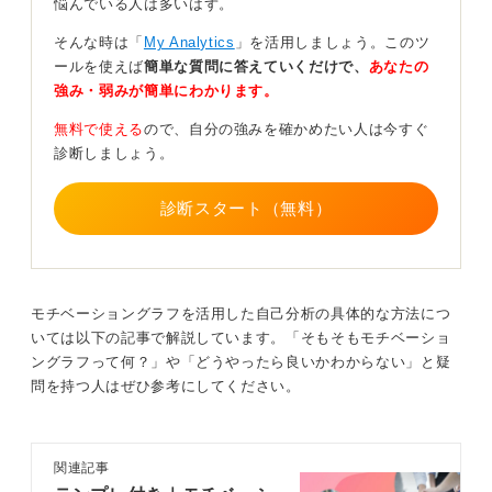
悩んでいる人は多いはず。
この自己分析の結果を、特定の職種名ではなく、行動特
性×環境条件で定義することが重要です。
そんな時は「
My Analytics
」を活用しましょう。このツ
ールを使えば
簡単な質問に答えていくだけで、
あなたの
たとえば、「人前で説明し人を動かすのが好き」で「意
強み・弱みが簡単にわかります。
思決定が速いベンチャー環境が合う」と定義すれば、法
人提案営業やカスタマーサクセスの立ち上げといった複
無料で使える
ので、自分の強みを確かめたい人は今すぐ
数の職種候補が自然と浮かび上がります。
診断しましょう。
分析で終わらせない！ リアルな情報収集でミスマッ
診断スタート（無料）
チを防ごう
次に、その仕事が本当に自分に向いているかを、OB・
OG訪問で仕事のリアルな情報を収集したり、短期インタ
モチベーショングラフを活用した自己分析の具体的な方法につ
ーンで実際に業務を体験したりすることで検証します。
いては以下の記事で解説しています。「そもそもモチベーショ
もし、ここまでのプロセスを経ても向き不向きが明確に
ングラフって何？」や「どうやったら良いかわからない」と疑
ならない場合は、志望群を3つほどに絞って選考序盤は並
問を持つ人はぜひ参考にしてください。
行して受験し、最終面接前に比較検討する表を作成し
て、データにもとづいた意思決定をすると後悔が少なく
なります。
関連記事