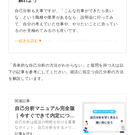
触れよう
自己分析も大事ですが、「こんな仕事ができたら良い
な」という職種や業界があるなら、説明会に行ってみ
て、自分の考えていた仕事や、やりたいことに合ってい
るのか見極めてみるのも良いです。
⋯続きを読む▼
そこから、自分に合っているのか判断することができま
す。
ツールは参考程度に！ 漠然とした希望から始めよう
「具体的な自己分析の方法がわからない」と疑問を持つ人は以
下の記事を参考にしてください。就活に役立つ自己分析の方法
自己分析はあくまで参考です。
を解説しています。
ツールを使っていろいろな職業が出てきても、必ずしも
それが自分に合っているとは限りません。
関連記事
それを参考に出てきた業界の説明会に行ってみても良い
自己分析マニュアル完全版
です。初期段階の自己分析は、あくまでも職業の参考く
｜今すぐできて内定につな
らいにするのが良いです。
自己分析は就活の明暗を分ける重要
がる方法を解説
なポイント。自己分析をするメリッ
0
トや自己分析のやり方、注意点など
記事を読む