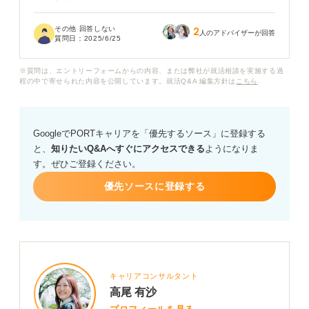
当にそれが自分に合っているのかわからなくなってしま
いました。
その他 回答しない
2
人のアドバイザーが回答
質問日：
2025/6/25
周りの友人は「〇〇業界に行きたい」「〇〇な働き方が
したい」と明確な目標を持っているようで、自分だけ出
※質問は、エントリーフォームからの内容、または弊社が就活相談を実施する過
遅れているような焦りを感じています。
程の中で寄せられた内容を公開しています。就活Q&A 編集方針は
こちら
自己分析をすれば、本当の意味で自分に向いている仕事
が明確になるのでしょうか？
GoogleでPORTキャリアを「優先するソース」に登録する
と、
知りたいQ&Aへすぐにアクセスできる
ようになりま
また、向いている仕事を見つけるためには、どのように
す。ぜひご登録ください。
自己分析をすれば良いか知りたいです。ぜひアドバイス
をお願いします。
優先ソースに登録する
キャリアコンサルタント
高尾 有沙