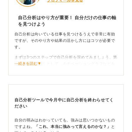
プロフィールを見る
自己分析はやり方が重要！ 自分だけの仕事の軸
を見つけよう
自己分析は向いている仕事を見つけるうえで非常に有効
ですが、そのやり方や結果の活かし方にはコツが必要で
す。
まずは3つのステップで自己分析を深めてみましょう。第
⋯続きを読む▼
一に過去の棚卸しとして、モチベーショングラフなどを
用いて「何に熱中し、何に意欲をなくしたのか」を言語
化します。
第二に現在の測定として、
ストレングスファインダー®
などの診断ツールで自身の思考や行動の癖を客観視しま
自己分析ツールで今月中に自己分析を終わらせてく
す。
ださい
そして第三に未来の実験として、業界や企業について調
べた内容に対し「ワクワク度／ストレス度」を記録し、
自分の弱みはわかっていても、強みは思いつかないもの
評価が高い領域を仮の志望先として設定します。
ですよね。
「これ、本当に強みって言えるのかな？」
と