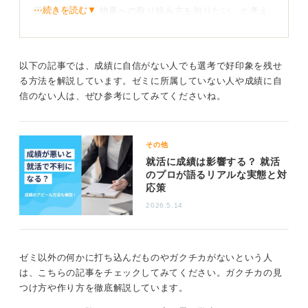
⋯続きを読む▼
質問を通して「物事への取り組み方を知りたい」と考え
ているので、ゼミに入っていなくてもほかに打ち込んだ
ことなどがあれば不利になりません。
ただし「面倒だから入らなかった」といった理由ではな
以下の記事では、成績に自信がない人でも選考で好印象を残せ
く、たとえば「長期インターンで、実践的な技術を習得
る方法を解説しています。ゼミに所属していない人や成績に自
したかった」「TOEIC800点のスコアを取得したいため
信のない人は、ぜひ参考にしてみてくださいね。
勉強したかった」「サークル活動に力を注ぎたかった」
などとポジティブな内容を伝えましょう。
その他
採用担当者は大学でしっかりと学び、経験したことが企
就活に成績は影響する？ 就活
業で活かせるかを見極めています。ゼミに入らなかった
のプロが語るリアルな実態と対
理由をポジティブな理由として説明し、そこから得られ
応策
た経験を今後活かしていきたいと説明すれば、ゼミに入
2026.5.14
っていなくてもマイナスにはなりません。
ゼミに入らなかった理由の回答例①
ゼミ以外の何かに打ち込んだものやガクチカがないという人
は、こちらの記事をチェックしてみてください。ガクチカの見
ボランティア活動を積極的におこないたいと考え、ゼミ
つけ方や作り方を徹底解説しています。
に入りませんでした。主に集中豪雨や地震で被災された
方々の復興支援のボランティア活動をおこなってきまし