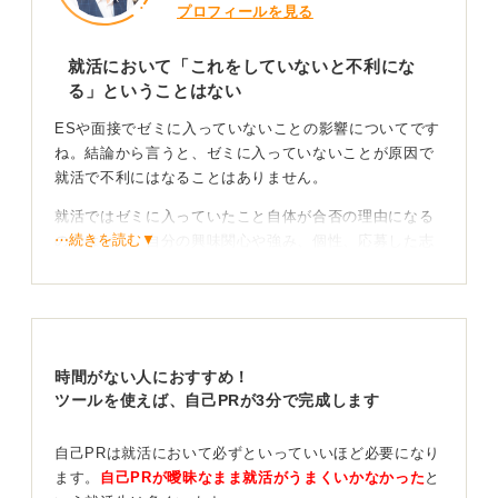
プロフィールを見る
就活において「これをしていないと不利にな
る」ということはない
ESや面接でゼミに入っていないことの影響についてです
ね。結論から言うと、ゼミに入っていないことが原因で
就活で不利にはなることはありません。
就活ではゼミに入っていたこと自体が合否の理由になる
⋯続きを読む▼
のではなく、自分の興味関心や強み、個性、応募した志
望理由などを理路整然と明るく落ち着いて話せることが
決定的な要素になります。
ゼミに入っていない理由を聞かれた場合は正直に「必修
単位ではなく、また自身の興味と重なる分野ではなかっ
時間がない人におすすめ！
たため参加しませんでした」と明確に伝えれば良いので
ツールを使えば、自己PRが3分で完成します
す。
ゼミに入っていないこと以外にも、「アルバイトをして
自己PRは就活において必ずといっていいほど必要になり
いないことや、部活やサークルに入っていないことが就
ます。
自己PRが曖昧なまま就活がうまくいかなかった
と
活で不利になりますか」という質問もよく受けます。