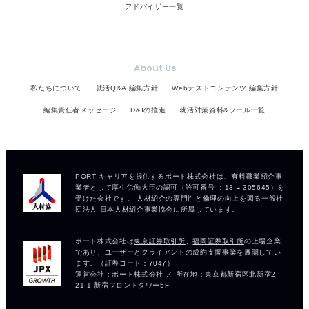
アドバイザー一覧
About Us
私たちについて
就活Q&A 編集方針
Webテストコンテンツ 編集方針
編集責任者メッセージ
D&Iの推進
就活対策資料&ツール一覧