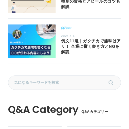
種別の資格とアピールのコツも
解説
自己PR
2026.6.4
例文11選｜ガクチカで趣味はア
リ！ 企業に響く書き方とNGを
解説
Q&Aカテゴリー