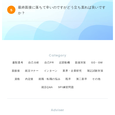
最終面接に落ちて辛いのですがどう立ち直れば良いです
5
か？
Category
書類選考
自己分析
自己PR
志望動機
面接対策
GD・GW
面接後
就活マナー
インターン
業界・企業研究
筆記試験対策
資格
内定後
就職・転職の悩み
既卒
第二新卒
その他
就活Q&A
SPI練習問題
Adviser