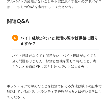
アルバイトの経験がないことを不安に思う学生へのアドバイス
たが、迅速な復興作業と共に、被災された方々に寄り添
は、こちらのQ&Aを参考にしてくださいね。
い必要なものは何かなど会話をする大切さを学びまし
た。
Q&A
関連
ボランティア活動で得た行動力と相手の気持ちを汲み取
るコミュニケーション能力は、今後の仕事でも活かして
いけると思います。
バイト経験がないと就活の際や就職後に困り
ますか？
ゼミに入らなかった理由の回答例②
バイト経験がなくても問題ない バイト経験がなくても
大学入学当初TOEICのスコアが450点だったのですが、
全く問題ありません。部活と勉強を通して得たこと、考
卒業までに800点以上目指したいと考え、語学の勉強に
えたことを自己PRに落とし込んでいけば大丈夫…
集中するためゼミに入りませんでした。勉強の成果もあ
り820点のスコアを取得できました。
また昨年の夏休みにカナダへ語学留学をして、会話力を
ボランティアで学んだことを就活で伝える方法は以下の記事で
高めることもおこないました。今後語学力を仕事で活か
解説しているので、ボランティア経験がある人はぜひ参考にし
していきたいと考えています。
てください。
4