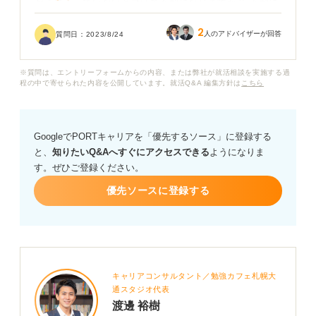
ゼミに入っていないと就活で不利になりますか？ 不利に
なる場合、代わりにアピールになるような活動はありま
2
すか？
人のアドバイザーが回答
質問日：
2023/8/24
不利になるのが怖いので、ゼミに入っていない人が選考
※質問は、エントリーフォームからの内容、または弊社が就活相談を実施する過
でゼミについて質問された場合、どのように答えれば良
程の中で寄せられた内容を公開しています。就活Q&A 編集方針は
こちら
いかも教えてください。
ご回答いただけますと幸いです。
GoogleでPORTキャリアを「優先するソース」に登録する
と、
知りたいQ&Aへすぐにアクセスできる
ようになりま
す。ぜひご登録ください。
優先ソースに登録する
キャリアコンサルタント／勉強カフェ札幌大
通スタジオ代表
渡邊 裕樹