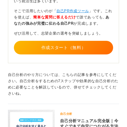
いう就活生は多くいます。
就活では「これをしていないと不利になる」ということ
そこで活用したいのが「
自己PR作成ツール
」です。これ
はなく、自分自身のことを明確に自信を持って伝えられ
を使えば、
簡単な質問に答えるだけ
で誰であっても,
あ
ないことが不利になるのです。
なたの強みが完璧に伝わる自己PR
が完成します。
自己分析で自分が力を入れた活動を思い出してアピ
ぜひ活用して、志望企業の選考を突破しましょう。
ールしよう
作成スタート（無料）
ゼミに入っていなくても、アルバイトをしていなくて
も、部活やサークルをしていなくても、自分自身の考え
を明確に伝えられるように準備すれば問題ありません。
自己分析のやり方については、こちらの記事を参考にしてくだ
また、「ゼミの代わりにアピールになるような活動があ
さい。自己分析をするための7ステップや効果的な自己分析のた
りますか」とのことですが、これも「ゼミの代わりとい
めに必要なことを解説しているので、併せてチェックしてくだ
えばこれ」という個別のものがあるわけではありませ
さいね。
ん。
それを自己分析で深掘りしてみてください。サークルや
部活動やアルバイト、ボランティア、学業そのものな
自己分析
ど、自分が力を入れて能力を発揮したと思える活動を思
自己分析マニュアル完全版｜今
い出して言語化し、それを使ってアピールするようにし
すぐできて内定につながる方法