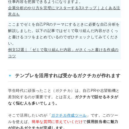
仕事内容を把握できるようになりますよ。
企業分析のやり方を完璧にマスターする3ステップ｜よくある注
意点も
ここまでゼミを自己PRのテーマにするときに必要な自己分析を
解説しました。以下の記事ではゼミで取り組んだ内容がさくっ
と書けるコツをまとめているのでぜひチェックしてみてくださ
い。
例文12選｜「ゼミで取り組んだ内容」がさくっと書ける作成の
コツ
テンプレを活用すれば受かるガクチカが作れます
学生時代に頑張ったこと（ガクチカ）は、自己PRや志望動機と
差別化するのが重要です。とは言え、
ガクチカで話せるネタが
なく悩む人も多いでしょう。
そこで活用したいのが「
ガクチカ作成ツール
」です。このツー
ルを使えば、
簡単な質問に答えていくだけ
で
採用担当者に魅力
が伝わるガクチカが完成します。