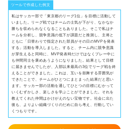
ゼミ活動で学んだ専門的な知識やスキル
ツールで作成した例文
⑧周りから感謝されたエピソードの例文
私はサッカー部で「東京都のリーグ1位」を目標に活動して
プレゼンスキル
いました。リーグ戦ではチームの士気が下がり、なかなか
⑨物事が大きくまたはスムーズに進んだエ
ピソードの例文
勝ちを収められなくなることもありました。そこで私はチ
問題解決能力
ームを分析し、競争意識の低下が課題だと推測し、主将と
⑩主体的に動いたエピソードの例文
ともに「日替わりで指定された部員がその日のMVPを発表
主体性
する」活動を導入しました。すると、チーム内に競争意識
が芽生えると同時に、MVP発表時だけではなくプレー中に
リーダーシップ能力
ゼミを題材に自己PRを作成する際の注意点
も仲間同士を褒めあうようになりました。結果として目標
ゼミの中で使われる専門用語の使用は控え
に届きませんでしたが、入部以来最高の3位でリーグ戦を終
マネジメントスキル
る
えることができました。これは、互いを鼓舞する雰囲気が
できたことで、チームがひとつにまとまった結果だと思い
継続力
所属するゼミの肩書きばかりをアピールし
ます。サッカー部の活動を通してひとつの目標にむかって
ない
いくむずかしさ、楽しさを学ぶことができました。それを
印象に残りやすい！ 自己PRで使いたいゼミのエピソード
教えてくれた仲間はかけがえのない宝物です。社会に出た
入念な準備が必須！ ゼミの自己PRで差別化して内
後も、よりよい組織づくりのだめに自ら考え、行動してい
周りから感謝されたエピソード
定を勝ち取ろう
くつもりです。
物事が大きくまたはスムーズに進んだエピソード