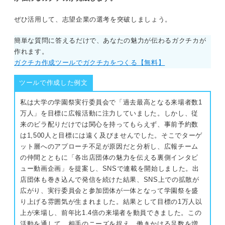
ぜひ活用して、志望企業の選考を突破しましょう。
簡単な質問に答えるだけで、あなたの魅力が伝わるガクチカが
作れます。
ガクチカ作成ツールでガクチカをつくる【無料】
ツールで作成した例文
私は大学の学園祭実行委員会で「過去最高となる来場者数1
万人」を目標に広報活動に注力していました。しかし、従
来のビラ配りだけでは関心を持ってもらえず、事前予約数
は1,500人と目標には遠く及びませんでした。そこでターゲ
ット層へのアプローチ不足が原因だと分析し、広報チーム
の仲間とともに「各出店団体の魅力を伝える裏側インタビ
ュー動画企画」を提案し、SNSで連載を開始しました。出
店団体も巻き込んで発信を続けた結果、SNS上での拡散が
広がり、実行委員会と参加団体が一体となって学園祭を盛
り上げる雰囲気が生まれました。結果として目標の1万人以
上が来場し、前年比1.4倍の来場者を動員できました。この
活動を通して、相手のニーズを捉え、働きかける足数を増