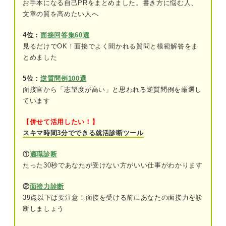
お手本になる自己PRをまとめました。書き方に悩む人、
文章の質を高めたい人へ
①そのゼミに入った理由を思い出す
4位：
面接回答集60選
②どんな行動をしてどんな成果を出せたか
見るだけでOK！面接でよく聞かれる質問と模範解答をま
をまとめる
とめました
③ゼミの経験を仕事にどう活かすかを考え
る
5位：
逆質問例100選
面接官から「志望度が高い」と思われる逆質問例を厳選し
ています
ゼミで効果的な自己PRを作成するための4ステップ
①最初に結論としてゼミから得た自分の強
【併せて活用したい！】
みを伝える
スキマ時間3分でできる就活診断ツール
②ゼミの概要や活動内容を簡潔にまとめる
①
適職診断
たった30秒であなたが受けない方がいい仕事がわかります
③ゼミの中で挙げた成果をエピソード付き
で具体的に伝える
②
面接力診断
39点以下は要注意！面接を受ける前にあなたの面接力を診
④企業分析をしたうえでゼミの経験を就職
断しましょう
後にどう活かすかを明確にする