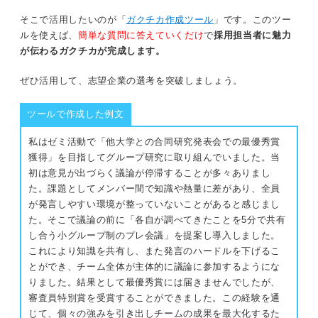
そこで活用したいのが「
ガクチカ作成ツール
」です。このツー
ルを使えば、
簡単な質問に答えていくだけ
で
採用担当者に魅力
が伝わるガクチカが完成します。
ぜひ活用して、志望企業の選考を突破しましょう。
ツールで作成した例文
私はゼミ活動で「他大学との合同研究発表会での最優秀賞
獲得」を目指してグループ研究に取り組んでいました。当
初は意見が出づらく議論が停滞することが多々ありまし
た。課題としてメンバー間で知識や熱量に差があり、全員
が発言しやすい環境が整っていないことがあると感じまし
た。そこで議論の前に「各自が調べてきたことを5分で共有
し合う小グループ制のプレ会議」を提案し導入しました。
これにより知識を共有し、また発言のハードルを下げるこ
とができ、チーム全体が主体的に議論に参加するようにな
りました。結果として最優秀賞には届きませんでしたが、
審査員特別賞を受賞することができました。この経験を通
じて、個々の強みを引き出しチームの成果を最大化するた