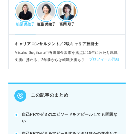
しょう。
POINT：多くの学生が経験するため、具体的な行動
と成果で差をつけましょう。
杉原 美佐子
遠藤 美穂子
富岡 順子
効果的な自己PR作成のための自己分析とステッ
キャリアコンサルタント／2級キャリア技能士
プ
Misako Sugihara〇石川県金沢市を拠点に15年にわたり就職
ゼミに入った理由や行動、成果を具体的に深掘りし
プロフィール詳細
支援に携わる。2年前からは転職支援も手掛けている
ます。
モチベーションの源泉を言語化し、人柄を鮮明に伝
えます。
ゼミ経験を仕事にどう活かすかまで具体的に考えま
しょう。
この記事のまとめ
POINT：PREP法で結論から伝え、企業が求める情
報を網羅しましょう。
自己PRでゼミのエピソードをアピールしても問題な
い
アピールできるスキルと印象に残るエピソー
ド、注意点
自己PRでゼミをアピールするときはほかの学生との