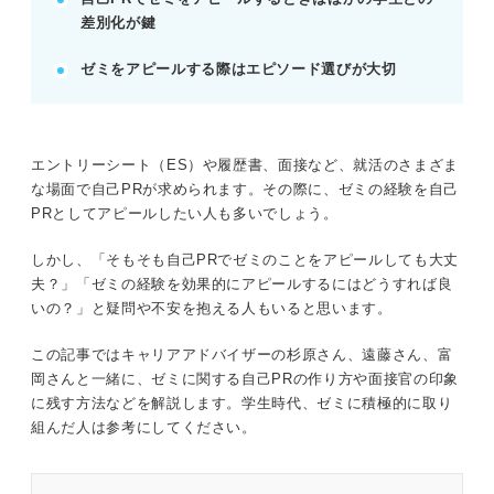
差別化が鍵
専門知識、プレゼン、問題解決などゼミで得たスキ
ルを明確にします。
ゼミをアピールする際はエピソード選びが大切
感謝された、物事がスムーズに進んだエピソードが
有効です。
専門用語は避け、ゼミの肩書きに頼らず自分をアピ
ールしましょう。
エントリーシート（ES）や履歴書、面接など、就活のさまざま
例：周りから感謝された経験は、仕事への貢献意欲
な場面で自己PRが求められます。その際に、ゼミの経験を自己
を示す材料になります。
PRとしてアピールしたい人も多いでしょう。
しかし、「そもそも自己PRでゼミのことをアピールしても大丈
記事の該当箇所を見る
夫？」「ゼミの経験を効果的にアピールするにはどうすれば良
ライバル多数！ 自己PRでゼミを取り上げる際
いの？」と疑問や不安を抱える人もいると思います。
は他者との差別化が重要
企業が自己PRを求める3つの理由
この記事ではキャリアアドバイザーの杉原さん、遠藤さん、富
経験を深掘りしよう！ ゼミを自己PRのテーマ
岡さんと一緒に、ゼミに関する自己PRの作り方や面接官の印象
にするために必要な自己分析
に残す方法などを解説します。学生時代、ゼミに積極的に取り
組んだ人は参考にしてください。
※AIの特性上、間違いが含まれている場合があります。記事本文
と併せてご確認ください。