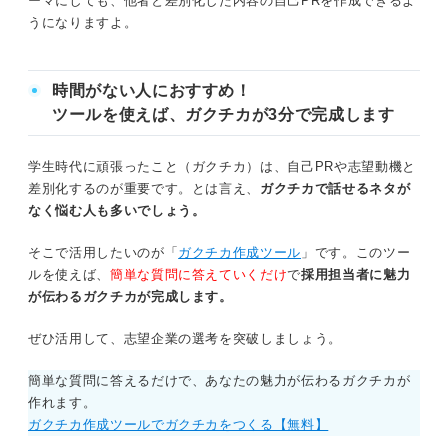
ーマにしても、他者と差別化した内容の自己PRを作成できるよ
①そのゼミに入った理由を思い出す
物事が大きくまたはスムーズに進んだエピ
うになりますよ。
ソード
②どんな行動をしてどんな成果を出せたかをまとめる
自分が主体的に動いたエピソード
時間がない人におすすめ！
③ゼミの経験を仕事にどう活かすかを考える
ツールを使えば、ガクチカが3分で完成します
スキル・エピソード別！ ゼミに関する自己PRの例
ゼミで効果的な自己PRを作成するための4ステップ
文
学生時代に頑張ったこと（ガクチカ）は、自己PRや志望動機と
①ゼミ活動で学んだ専門的な知識をアピー
差別化するのが重要です。とは言え、
ガクチカで話せるネタが
①最初に結論としてゼミから得た自分の強みを伝える
ルする例文
なく悩む人も多いでしょう。
②ゼミの概要や活動内容を簡潔にまとめる
②プレゼンスキルをアピールする例文
そこで活用したいのが「
ガクチカ作成ツール
」です。このツー
ルを使えば、
簡単な質問に答えていくだけ
で
採用担当者に魅力
③ゼミの中で挙げた成果をエピソード付きで具体的に伝える
③問題解決能力をアピールする例文
が伝わるガクチカが完成します。
④企業分析をしたうえでゼミの経験を就職後にどう活かすかを
④主体性をアピールする例文
ぜひ活用して、志望企業の選考を突破しましょう。
明確にする
⑤リーダーシップ能力をアピールする例文
簡単な質問に答えるだけで、あなたの魅力が伝わるガクチカが
アピールする強みに迷ったら！ ゼミで得られるスキル一
作れます。
⑥マネジメントスキルをアピールする例文
覧
ガクチカ作成ツールでガクチカをつくる【無料】
⑦継続力をアピールする例文