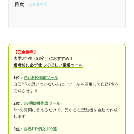
目次
ライバル多数！ 自己PRでゼミを取り上げる際は他
者との差別化が重要
前提を確認！ ゼミは自己PRでアピールしても大丈
夫？
【完全無料】
大学3年生（28卒）におすすめ！
企業が自己PRを求める3つの理由
選考前に必ず使ってほしい厳選ツール
学生がどのような強みを持っているか知る
ため
1位：
自己PR作成ツール
自己PRが思いつかない人は、ツールを活用して自己PRを
エピソードの内容から学生の人柄を把握す
完成させよう
るため
2位：
志望動機作成ツール
強みや人柄から自社に合うかどうかを判断
5つの質問に答えるだけで、受かる志望動機を自動で作成
するため
します
経験を深掘りしよう！ ゼミを自己PRのテーマにす
3位：
自己PR例文100選
るために必要な自己分析