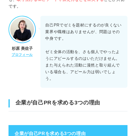
⑨物事が大きくまたはスムーズに進んだエピソードの例文
です。
⑩主体的に動いたエピソードの例文
自己PRでゼミを題材にするのが良くない
業界や職種はありませんが、問題はその
ゼミを題材に自己PRを作成する際の注意点
中身です。
杉原 美佐子
ゼミの中で使われる専門用語の使用は控える
ゼミ全体の活動を、さも個人でやったよ
プロフィール
うにアピールするのはいただけません。
所属するゼミの肩書きばかりをアピールしない
また与えられた活動に漫然と取り組んで
いる場合も、アピール力は弱いでしょ
入念な準備が必須！ ゼミの自己PRで差別化して内定を勝
う。
ち取ろう
企業が自己PRを求める3つの理由
企業が自己PRを求める3つの理由