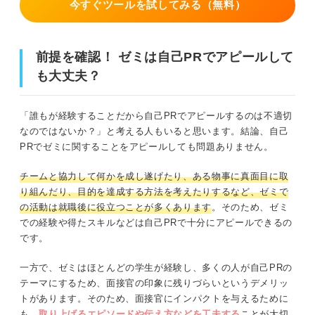
今すぐツールを試してみる（無料）
自分が主体的に動いたエピソード
スキル・エピソード別！ ゼミに関する自己PRの例文
前提を確認！ ゼミは自己PRでアピールして
も大丈夫？
①ゼミ活動で学んだ専門的な知識をアピールする例文
②プレゼンスキルをアピールする例文
「誰もが経験することだから自己PRでアピールするのは不適切
なのではないか？」と考える人もいると思います。結論、自己
③問題解決能力をアピールする例文
PRでゼミに関することをアピールしても問題ありません。
④主体性をアピールする例文
チームと協力して何かを成し遂げたり、ある物事に真面目に取
り組んだり、目的を達成する方法を考えたりするなど、ゼミで
⑤リーダーシップ能力をアピールする例文
の活動は就職後に役立つことが多くあります
。そのため、ゼミ
での経験や得たスキルなどは自己PRで十分にアピールできるの
⑥マネジメントスキルをアピールする例文
です。
⑦継続力をアピールする例文
一方で、ゼミはほとんどの学生が経験し、多くの人が自己PRの
テーマにするため、面接官の印象に残りづらいというデメリッ
⑧周りから感謝されたエピソードの例文
トがあります。そのため、面接官にインパクトを与えるために
も、
取り上げるエピソードや伝え方などを工夫する
ことが大切