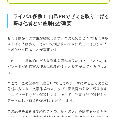
アピールする強みに迷ったら！ ゼミで得られるス
キル一覧
ライバル多数！ 自己PRでゼミを取り上げる
ライバル多数！ 自己PRでゼミを取り上げる際は他者との
ゼミ活動で学んだ専門的な知識やスキル
際は他者との差別化が重要
差別化が重要
プレゼンスキル
前提を確認！ ゼミは自己PRでアピールしても大丈夫？
ゼミは数多くの学生が経験します。そのため自己PRでゼミを取
問題解決能力
り上げる人は多く、その中で面接官の印象に残るにはほかの人
と差別化を図ることが重要です。
企業が自己PRを求める3つの理由
主体性
しかし、「具体的にどう差別化を図れば良いの？」「どんなエ
リーダーシップ能力
学生がどのような強みを持っているか知るため
ピソードが面接官の印象に残るの？」と疑問が出てくるでしょ
う。
マネジメントスキル
エピソードの内容から学生の人柄を把握するため
そこで、この記事では自己PRでゼミをテーマにするための自己
継続力
強みや人柄から自社に合うかどうかを判断するため
分析の方法や、文章作成のステップ、面接官の印象に残りやす
いエピソードなどを解説します。そして、記事後半ではゼミを
印象に残りやすい！ 自己PRで使いたいゼミのエピ
経験を深掘りしよう！ ゼミを自己PRのテーマにするため
テーマにした自己PRの例文も紹介します。
ソード
に必要な自己分析
周りから感謝されたエピソード
この記事を最後まで読むことで、多くの人が経験するゼミをテ