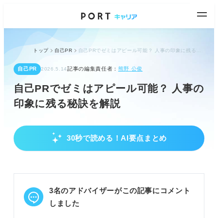
トップ
自己PR
自己PRでゼミはアピール可能？ 人事の印象に残る秘訣を解説
自己PR
記事の編集責任者：
熊野 公俊
2026.5.14
自己PRでゼミはアピール可能？ 人事の
印象に残る秘訣を解説
30秒で読める！AI要点まとめ
ゼミを自己PRでアピールする際の基本と差別化
の重要性
ゼミ経験は自己PRでアピール可能だが差別化が重要
です。
3名のアドバイザーがこの記事にコメント
企業は強み、人柄、自社との適合性を自己PRで判断
します。
しました
面接官の印象に残るエピソードと伝え方を工夫しま